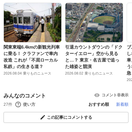
関東東端6.4kmの新観光列車
引退カウントダウンの「ドク
ブ
に乗る！ クラファンで車内
ターイエロー」空から見る
し
改造 これが「不屈ローカル
と…？ 東京・名古屋で追っ
車
私鉄」の生きる道？
た雄姿と競演
う
急
2026.08.04
乗りものニュース
2026.08.02
乗りものニュース
20
みんなのコメント
コメント非表示
27件
使い方
おすすめ順
新着順
この記事にコメントする