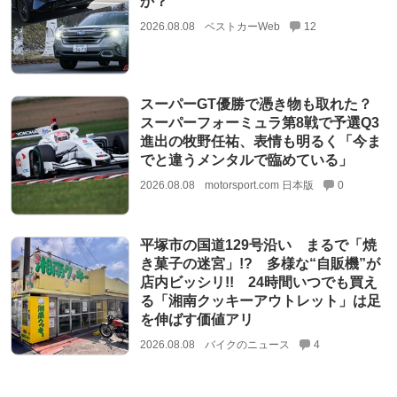
か？
2026.08.08
ベストカーWeb
12
スーパーGT優勝で憑き物も取れた？
スーパーフォーミュラ第8戦で予選Q3
進出の牧野任祐、表情も明るく「今ま
でと違うメンタルで臨めている」
2026.08.08
motorsport.com 日本版
0
平塚市の国道129号沿い まるで「焼
き菓子の迷宮」!? 多様な“自販機”が
店内ビッシリ!! 24時間いつでも買え
る「湘南クッキーアウトレット」は足
を伸ばす価値アリ
2026.08.08
バイクのニュース
4