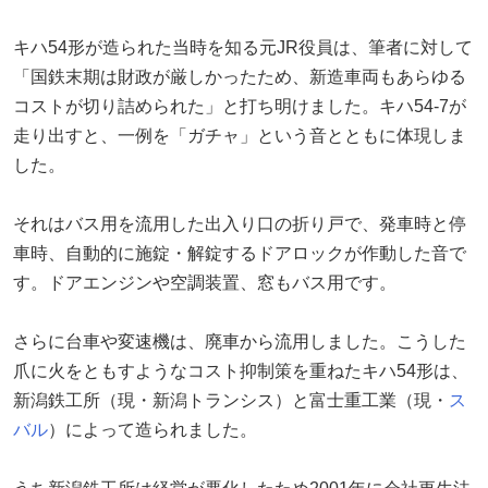
キハ54形が造られた当時を知る元JR役員は、筆者に対して
「国鉄末期は財政が厳しかったため、新造車両もあらゆる
コストが切り詰められた」と打ち明けました。キハ54-7が
走り出すと、一例を「ガチャ」という音とともに体現しま
した。
それはバス用を流用した出入り口の折り戸で、発車時と停
車時、自動的に施錠・解錠するドアロックが作動した音で
す。ドアエンジンや空調装置、窓もバス用です。
さらに台車や変速機は、廃車から流用しました。こうした
爪に火をともすようなコスト抑制策を重ねたキハ54形は、
新潟鉄工所（現・新潟トランシス）と富士重工業（現・
ス
バル
）によって造られました。