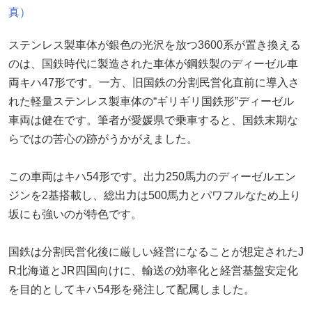
真）
ステンレス製車体が銀色の光沢を放つ3600系が置き換える
のは、国鉄時代に製造された車体が鋼鉄製のディーゼル車
両キハ47形です。一方、旧国鉄の分割民営化直前に導入さ
れた軽量ステンレス製車体の“ギリギリ国鉄形”ディーゼル
車両は健在です。筆者が愛媛県で乗車すると、国鉄末期な
らではの苦心の跡がうかがえました。
この車両はキハ54形です。出力250馬力のディーゼルエン
ジンを2基搭載し、総出力は500馬力とパワフルなため上り
坂にも強いのが特色です。
国鉄は分割民営化後に厳しい経営になることが想定されたJ
R北海道とJR四国向けに、輸送の効率化と経営基盤安定化
を目的としてキハ54形を発注して配属しました。