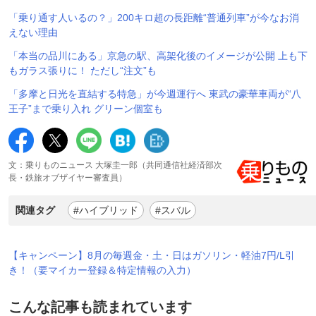
「乗り通す人いるの？」200キロ超の長距離“普通列車”が今なお消
えない理由
「本当の品川にある」京急の駅、高架化後のイメージが公開 上も下
もガラス張りに！ ただし“注文”も
「多摩と日光を直結する特急」が今週運行へ 東武の豪華車両が“八
王子”まで乗り入れ グリーン個室も
文：乗りものニュース 大塚圭一郎（共同通信社経済部次
長・鉄旅オブザイヤー審査員）
関連タグ
#ハイブリッド
#スバル
【キャンペーン】8月の毎週金・土・日はガソリン・軽油7円/L引
き！（要マイカー登録＆特定情報の入力）
こんな記事も読まれています