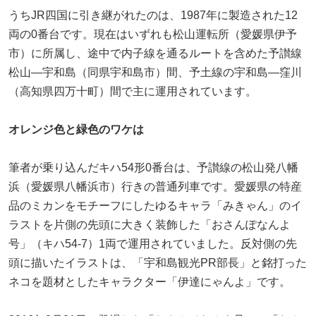
うちJR四国に引き継がれたのは、1987年に製造された12
両の0番台です。現在はいずれも松山運転所（愛媛県伊予
市）に所属し、途中で内子線を通るルートを含めた予讃線
松山―宇和島（同県宇和島市）間、予土線の宇和島―窪川
（高知県四万十町）間で主に運用されています。
オレンジ色と緑色のワケは
筆者が乗り込んだキハ54形0番台は、予讃線の松山発八幡
浜（愛媛県八幡浜市）行きの普通列車です。愛媛県の特産
品のミカンをモチーフにしたゆるキャラ「みきゃん」のイ
ラストを片側の先頭に大きく装飾した「おさんぽなんよ
号」（キハ54-7）1両で運用されていました。反対側の先
頭に描いたイラストは、「宇和島観光PR部長」と銘打った
ネコを題材としたキャラクター「伊達にゃんよ」です。