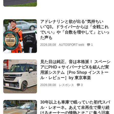
アドレナリンと欲が出る“気持ちい
い”Q3。ドライバーからは「全戦これ
でいい」や「台数を増やして」といっ
た声も
2026.08.08
AUTOSPORT web
1
見た目は純正、音は本格派！ スペーシ
アにPHD＋サイバーナビXを組んだ実
用派システム［Pro Shop インストー
ル・レビュー］by 東京車楽
2026.08.08
レスポンス
3
30年以上も車庫で眠っていた初代スバ
ル・レオーネ。あえて未再生で乗り続
けるオーナーの情熱とそこに集う旧車