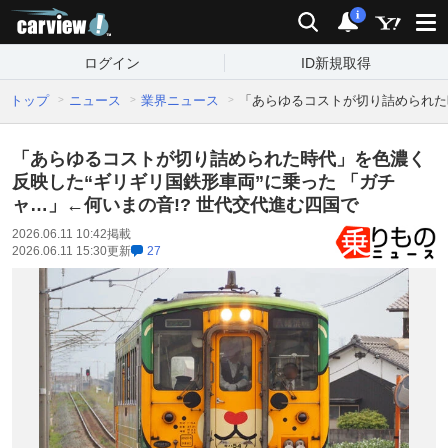
carview!
検索
通知
i
ログイン
ID新規取得
トップ
ニュース
業界ニュース
「あらゆるコストが切り詰められた時
「あらゆるコストが切り詰められた時代」を色濃く
反映した“ギリギリ国鉄形車両”に乗った 「ガチ
ャ…」←何いまの音!? 世代交代進む四国で
2026.06.11 10:42
掲載
2026.06.11 15:30
更新
27