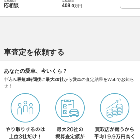
支払総額
支払総額
応相談
408
.
0
万円
車査定を依頼する
あなたの愛車、今いくら？
申込み
最短3時間後
に
最大20社
から愛車の査定結果をWebでお知ら
せ！