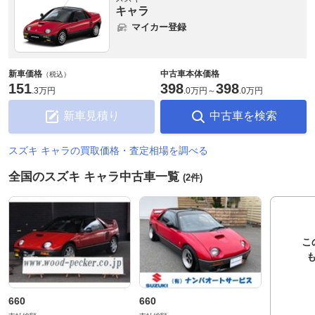
キャラ
マイカー登録
新車価格
中古車本体価格
（税込）
151
398
398
.
3万円
.
0万円
～
.
0万円
新車見積り
中古車を検索
スズキ キャラの買取価格・査定相場を調べる
全国のスズキ キャラ中古車一覧
(2件)
こ
660
660