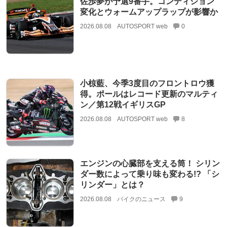
佐歩夢が予選9番手。コンディション
変化とウォームアップラップが影響か
2026.08.08
AUTOSPORT web
0
小椋藍、今季3度目のフロントロウ獲
得。ポールはレコード更新のマルティ
ン／第12戦イギリスGP
2026.08.08
AUTOSPORT web
8
エンジンの心臓部を支える筒！ シリン
ダー数によって乗り味も変わる!? 「シ
リンダー」とは？
2026.08.08
バイクのニュース
9