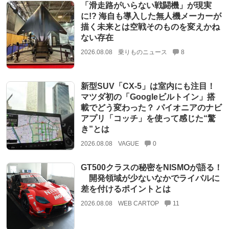
「滑走路がいらない戦闘機」が現実
に!? 海自も導入した無人機メーカーが
描く未来とは空戦そのものを変えかね
ない存在
2026.08.08
乗りものニュース
8
新型SUV「CX-5」は室内にも注目！
マツダ初の「Googleビルトイン」搭
載でどう変わった？ パイオニアのナビ
アプリ「コッチ」を使って感じた“驚
き”とは
2026.08.08
VAGUE
0
GT500クラスの秘密をNISMOが語る！
開発領域が少ないなかでライバルに
差を付けるポイントとは
2026.08.08
WEB CARTOP
11