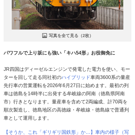
写真を全て見る（2枚）
パワフルで上り坂にも強い「キハ54形」お役御免に
JR四国はディーゼルエンジンで発電した電力を使い、モー
ターを回して走る同社初の
ハイブリッド
車両3600系の量産
先行車の営業運転を2026年6月27日に始めます。最初の列
車は徳島を14時半に出発する牟岐線の阿南（徳島県阿南
市）行きとなります。量産車を含めて2両編成、計70両を
順次製造し、徳島地区の高徳線・牟岐線・徳島線で普通列
車として運用します。
【そうか、これ「ギリギリ国鉄形」か…】車内の様子（写