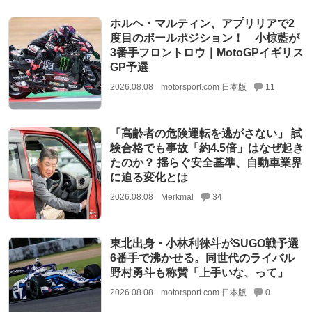
ホルヘ・マルティン、アプリリアで2
度目のポールポジション！ 小椋藍が
3番手フロントロウ｜MotoGPイギリス
GP予選
2026.08.08
motorsport.com 日本版
11
「高齢者の危険運転を逃がさない」 試
験合格でも事故「約4.5倍」はなぜ起き
たのか？ 揺らぐ安全基準、自動車業界
に迫る変化とは
2026.08.08
Merkmal
34
東北出身・小林利徠斗がSUGO戦予選
6番手で沸かせる。同世代のライバル
野村勇斗も称賛「上手いな、って」
2026.08.08
motorsport.com 日本版
0