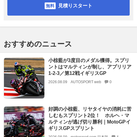
見積りスタート
おすすめのニュース
小椋藍が3度目のメダル獲得。スプリ
ントはマルティンが制し、アプリリア
1-2-3／第12戦イギリスGP
2026.08.09
AUTOSPORT web
0
好調の小椋藍、リヤタイヤの消耗に苦
しむもスプリント2位！ ホルヘ・マ
ルティンが逃げ切り勝利｜MotoGPイ
ギリスGPスプリント
2026.08.09
motorsport.com 日本版
4