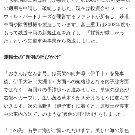
うち新潟鉄工所は経営が悪化したため2001年に会社更生法
の適用を申請し、破綻しました。現在は投資会社ジェイ・
ウィル・パートナーズが運営するファンドが所有し、鉄道
車両や除雪機械を製造しています。富士重工は2002年度を
もって鉄道車両の新規生産を終了し、「採算が厳しかっ
た」という鉄道車両事業から撤退しました。
運転士の“異例の呼びかけ”
「おさんぽなんよ号」は高架の向井原（伊予市）を発車
後、伊予大洲（大洲市）方面への短絡線となる内子線方面
ではなく、海回りの予讃線へと進みました。単線の線路が
右側へカーブし、生い茂る草木をかき分けるように進んで
いきます。次の高野川（伊予市）に着くと、運転士が停車
中の車内放送でこのような“異例の呼びかけ”をしました。
「この先、右手に海がご覧いただけます。美しい海の景色