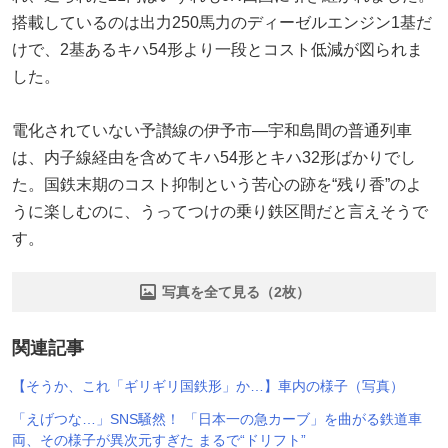
搭載しているのは出力250馬力のディーゼルエンジン1基だ
けで、2基あるキハ54形より一段とコスト低減が図られま
した。
電化されていない予讃線の伊予市―宇和島間の普通列車
は、内子線経由を含めてキハ54形とキハ32形ばかりでし
た。国鉄末期のコスト抑制という苦心の跡を“残り香”のよ
うに楽しむのに、うってつけの乗り鉄区間だと言えそうで
す。
写真を全て見る（2枚）
関連記事
【そうか、これ「ギリギリ国鉄形」か…】車内の様子（写真）
「えげつな…」SNS騒然！ 「日本一の急カーブ」を曲がる鉄道車
両、その様子が異次元すぎた まるで“ドリフト”