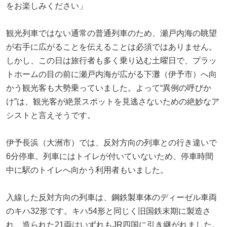
をお楽しみください」
観光列車ではない通常の普通列車のため、瀬戸内海の眺望
が右手に広がることを伝えることは必須ではありません。
しかし、この日は旅行者も多く乗り込む土曜日で、プラッ
トホームの目の前に瀬戸内海が広がる下灘（伊予市）へ向
かう観光客も大勢乗っていました。よって“異例の呼びか
け”は、観光客が絶景スポットを見逃さないための絶妙なア
シストと言えそうです。
伊予長浜（大洲市）では、反対方向の列車との行き違いで
6分停車。列車にはトイレが付いていないため、停車時間
中に駅のトイレへ向かう利用者もいました。
入線した反対方向の列車は、鋼鉄製車体のディーゼル車両
のキハ32形です。キハ54形と同じく旧国鉄末期に製造さ
れ、造られた21両はいずれもJR四国に引き継がれました。