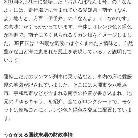
2016年2月21日に登場した「おさんぽなんよ号」の「なん
よ」には、走行場所に含まれている愛媛県・南予（なん
よ）地方と、方言「伊予弁」の「なんよ」（「なのです」
の意味）が引っかかっています。車体はオレンジ色と緑色
が基調で、南予に多く見られるミカン畑をイメージしまし
た。JR四国は「温暖な気候にはぐくまれた人情味と、自然
豊かな山と海に恵まれた風土を表現している」と説明して
います。
運転士だけのワンマン列車に乗り込むと、車内の床に愛媛
県の地図が記されていました。そこには大洲市や八幡浜
市、宇和島市などが含まれる南予の位置が書き込まれ、地
元の「ゆるキャラ」を紹介。全てがロングシートで、モケ
ットは座席ごとにオレンジ色と緑色を交互に配置していま
す。
うかがえる国鉄末期の財政事情