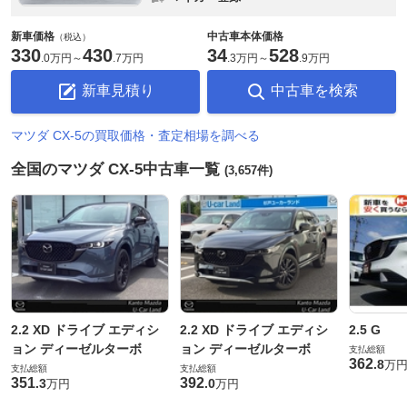
新車価格
中古車本体価格
（税込）
330
430
34
528
.
0万円
～
.
7万円
.
3万円
～
.
9万円
新車見積り
中古車を検索
マツダ CX-5の買取価格・査定相場を調べる
全国のマツダ CX-5中古車一覧
(3,657件)
2.2 XD ドライブ エディシ
2.2 XD ドライブ エディシ
2.5 G
ョン ディーゼルターボ
ョン ディーゼルターボ
支払総額
362
.
8
万
支払総額
支払総額
351
392
.
3
.
0
万円
万円