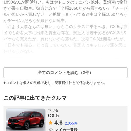
1850なんか関係無い。もはやトヨタのミニバン以外、登録車は物好
きが乗る自動車。彼方此方で「全幅1860だから買わない」「ヂーゼ
ルが無いから買わない」と拡散しまくってる連中は全幅1850だろう
がヂーゼルだろうが買わない連中。
「命より大事なものは無い」ならこのクラスに乗るべき。CX-5は庶
民でも命を大事に出来る貴重な存在。貧乏人は若干劣るがCX-3のS
パケなら買えたが、買わないから落ちた。次期CX-3は開発中だが、
「日本でも売る」とは言っていない。貧乏人はキャロルで運を天に
任せるしかない。
1
5
返信1件
全てのコメントを読む（2件）
※コメントは個人の見解であり、記事提供社と関係はありません。
この記事に出てきたクルマ
マツダ
CX-5
4.
6
2,055件
マイカー登録