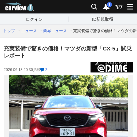
carview!
検索
通知
i
ログイン
ID新規取得
トップ
ニュース
業界ニュース
充実装備で驚きの価格！マツダの新型
充実装備で驚きの価格！マツダの新型「CX-5」試乗
レポート
2026.06.13 20:30
掲載
2