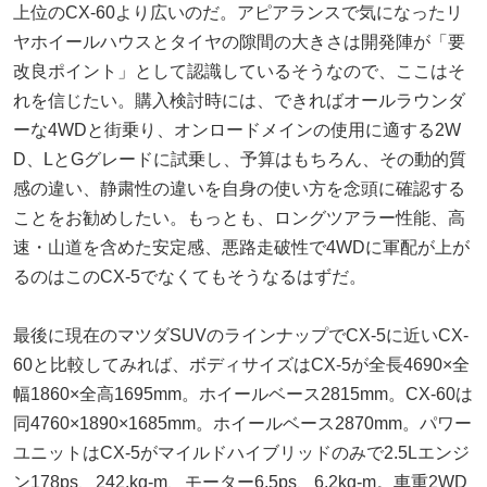
上位のCX-60より広いのだ。アピアランスで気になったリ
ヤホイールハウスとタイヤの隙間の大きさは開発陣が「要
改良ポイント」として認識しているそうなので、ここはそ
れを信じたい。購入検討時には、できればオールラウンダ
ーな4WDと街乗り、オンロードメインの使用に適する2W
D、LとGグレードに試乗し、予算はもちろん、その動的質
感の違い、静粛性の違いを自身の使い方を念頭に確認する
ことをお勧めしたい。もっとも、ロングツアラー性能、高
速・山道を含めた安定感、悪路走破性で4WDに軍配が上が
るのはこのCX-5でなくてもそうなるはずだ。
最後に現在のマツダSUVのラインナップでCX-5に近いCX-
60と比較してみれば、ボディサイズはCX-5が全長4690×全
幅1860×全高1695mm。ホイールベース2815mm。CX-60は
同4760×1890×1685mm。ホイールベース2870mm。パワー
ユニットはCX-5がマイルドハイブリッドのみで2.5Lエンジ
ン178ps、242.kg-m、モーター6.5ps、6.2kg-m。車重2WD