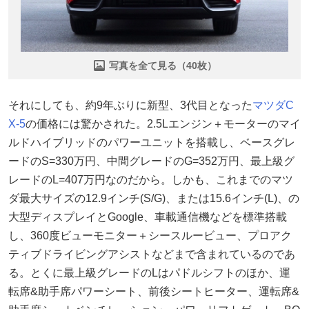
写真を全て見る（40枚）
それにしても、約9年ぶりに新型、3代目となった
マツダ
C
X-5
の価格には驚かされた。2.5Lエンジン＋モーターのマイ
ルドハイブリッドのパワーユニットを搭載し、ベースグレ
ードのS=330万円、中間グレードのG=352万円、最上級グ
レードのL=407万円なのだから。しかも、これまでのマツ
ダ最大サイズの12.9インチ(S/G)、または15.6インチ(L)、の
大型ディスプレイとGoogle、車載通信機などを標準搭載
し、360度ビューモニター＋シースルービュー、プロアク
ティブドライビングアシストなどまで含まれているのであ
る。とくに最上級グレードのLはパドルシフトのほか、運
転席&助手席パワーシート、前後シートヒーター、運転席&