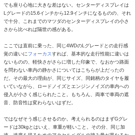
でも座り心地に大きな差はない。センターディスプレイは
Lグレードの15.6インチから12.9インチになるものの、それ
で十分、これまでのマツダのセンターディスプレイの小さ
さから比べれば隔世の感がある。
ここでは直前に乗った、同じ4WDのLグレードとの走行感
覚の違いに
フォーカス
すれば、基本的な走行性能に違いは
ないものの、軽快さがさらに増した印象で、なおかつ路面
を問わない車内の静かさについてはこちらが上だったの
だ。その最大の理由が、同じサイズ、同銘柄のタイヤを履
いていながら、ロードノイズとエンジンノイズの車内への
侵入が小さく感じられたこと。もちろん、両車で車両の遮
音、防音性は変わらないはずだ。
ではなぜそう感じさせるのか。考えられるのはまずGグレ
ードは30kgとはいえ、車重が軽いこと。その分、同じ加