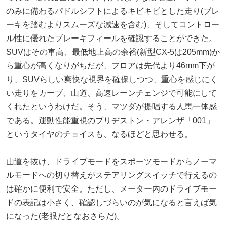
のみに備わるパドルシフトによるキビキビとした走り(ブレ
ーキを踏むよりスムーズな減速を含む)、そしてコントロー
ル性に優れたブレーキフィールを確認することができた。
SUVはその車高、最低地上高の余裕(新型CX-5は205mm)か
ら重心が高くなりがちだが、フロアは先代より46mm下が
り、SUVらしい爽快な視界を確保しつつ、重心を感じにく
い走りをカーブ、山道、高速レーンチェンジで可能にして
くれたというわけだ。そう、マツダが提唱する人馬一体感
である。運動性能重視のブリヂストン・アレンザ「001」
というタイヤのチョイスも、なるほどと思わせる。
山道を抜け、ドライブモードをスポーツモードからノーマ
ルモードへの切り替えがステアリングスイッチで行えるの
は確かに便利で安全。ただし、メーター内のドライブモー
ドの表記は小さく、確認しづらいのが気になると言えば気
になった(老眼だとなおさらだ)。