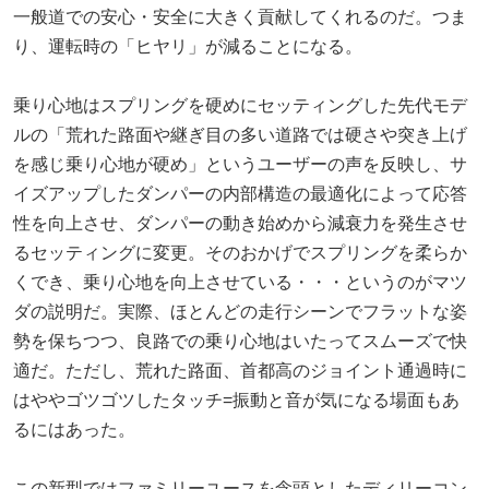
一般道での安心・安全に大きく貢献してくれるのだ。つま
り、運転時の「ヒヤリ」が減ることになる。
乗り心地はスプリングを硬めにセッティングした先代モデ
ルの「荒れた路面や継ぎ目の多い道路では硬さや突き上げ
を感じ乗り心地が硬め」というユーザーの声を反映し、サ
イズアップしたダンパーの内部構造の最適化によって応答
性を向上させ、ダンパーの動き始めから減衰力を発生させ
るセッティングに変更。そのおかげでスプリングを柔らか
くでき、乗り心地を向上させている・・・というのがマツ
ダの説明だ。実際、ほとんどの走行シーンでフラットな姿
勢を保ちつつ、良路での乗り心地はいたってスムーズで快
適だ。ただし、荒れた路面、首都高のジョイント通過時に
はややゴツゴツしたタッチ=振動と音が気になる場面もあ
るにはあった。
この新型ではファミリーユースを念頭としたディリーコン