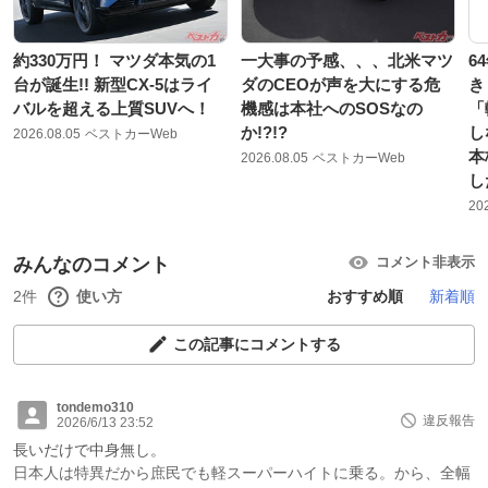
約330万円！ マツダ本気の1
一大事の予感、、、北米マツ
6
台が誕生!! 新型CX-5はライ
ダのCEOが声を大にする危
き
バルを超える上質SUVへ！
機感は本社へのSOSなの
「
か!?!?
し
2026.08.05
ベストカーWeb
本
2026.08.05
ベストカーWeb
し
20
みんなのコメント
コメント非表示
2件
使い方
おすすめ順
新着順
この記事にコメントする
tondemo310
違反報告
2026/6/13 23:52
長いだけで中身無し。
日本人は特異だから庶民でも軽スーパーハイトに乗る。から、全幅