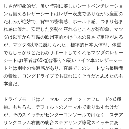
しさが印象的だ。暑い時期に嬉しいシートベンチレーショ
ンも備えるレザーシートはレザー表皮でありながら座面の
たわみが絶妙で、背中の密着感、ホールド感、つまり包ま
れ感に優れ、安定した姿勢で座れるところが好印象。マツ
ダは以前から前席の欧州車的かけ心地の良さで定評がある
が、マツダ3以降に感じられた、標準的日本人体型、体重
でもしっかりとたわみサポートしてくれるマツダのレザー
シートは(筆者は65kg)は張りの硬いドイツ車のレザーシー
トとは別物の快適感があり、直感でこのシートなら長時間
の着座、ロングドライブでも疲れにくそうだと思えたのも
本当だ。
ドライブモードはノーマル・スポーツ・オフロードの3種
類。もちろん、デフォルトのノーマルで走り出すわけだ
が、そのスイッチがセンターコンソールではなく、ステア
リングコラム右側の統合ステアリング静電スイッチにあ