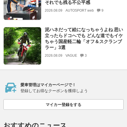
それでも残る不公平感
2026.08.09
AUTOSPORT web
9
泥ハネだって絵になっちゃうよね 思い
立ったらドコへでも どんな道でもイケ
ちゃう国産軽二輪「オフ＆スクランブ
ラー」3選
2026.08.09
VAGUE
3
愛車管理はマイカーページで！
登録してお得なクーポンを獲得しよう
マイカー登録をする
おすすめのニュース