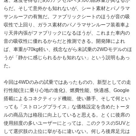
速、速度を得るためのアクセルペダルの踏み量が異なるか
らだ。そして意外かも知れないが、シート素材とパノラマ
サンルーフの有無だ。ファブリックシートのほうが音の吸
収性で上回り、ガラス素材のパノラマサンルーフ装着車よ
り天井内張がファブリックになるほうが、これまた車内の
音の吸収性に優れるからだと推測できる。開発陣によれ
ば、車重が70kg軽い、残念ながら未試乗の2WDモデルのほ
うが「静かに感じられるかも知れない」という説明もあっ
た。
今回は4WDのみの試乗ではあったものの、新型としての走
行性能(主に乗り心地の進化)、燃費性能、快適感、Google
搭載によるコネクティッド機能、使い勝手、そして何とい
っても「ストロングプライス」な価格設定を含めたトータ
ルの商品力は格段に向上していると思える。とくに後席の
使用頻度の多いユーザーにとっては、このクラスのSUVと
して選択肢の上位に挙がるに違いない。何しろ後席足元は