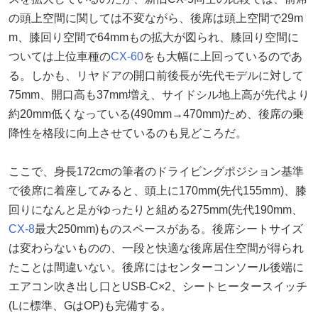
の頭上空間に関しては不変ながら、後席は頭上空間で29m
m、膝回り空間で64mmもの拡大が図られ、膝回り空間に
ついては上位車種の
CX-60
をも大幅に上回っているのであ
る。しかも、リヤドアの開口前後長が先代モデルに対して
75mm、開口高も37mm増え、サイドシル地上高が先代より
約20mm低くなっている(490mm→470mm)ため、後席の乗
降性を格段に向上させているのも見どころだ。
ここで、身長172cmの筆者のドライビングポジション基準
で後席に着座してみると、頭上に170mm(先代155mm)、膝
回りになんと足がゆったりと組める275mm(先代190mm、
CX-8
最大250mm)ものスペースがある。後席シートサイズ
は変わらないものの、一段と快適な後席居住空間が得られ
たことは間違いない。後席にはセンターコンソール後端に
エアコン吹き出し口とUSB-C×2、シートヒータースイッチ
(Lに標準、GはOP)も完備する。