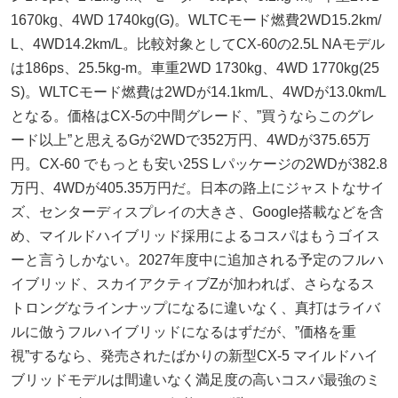
1670kg、4WD 1740kg(G)。WLTCモード燃費2WD15.2km/
L、4WD14.2km/L。比較対象としてCX-60の2.5L NAモデル
は186ps、25.5kg-m。車重2WD 1730kg、4WD 1770kg(25
S)。WLTCモード燃費は2WDが14.1km/L、4WDが13.0km/L
となる。価格はCX-5の中間グレード、”買うならこのグレ
ード以上”と思えるGが2WDで352万円、4WDが375.65万
円。CX-60 でもっとも安い25S Lパッケージの2WDが382.8
万円、4WDが405.35万円だ。日本の路上にジャストなサイ
ズ、センターディスプレイの大きさ、Google搭載などを含
め、マイルドハイブリッド採用によるコスパはもうゴイス
ーと言うしかない。2027年度中に追加される予定のフルハ
イブリッド、スカイアクティブZが加われば、さらなるス
トロングなラインナップになるに違いなく、真打はライバ
ルに倣うフルハイブリッドになるはずだが、”価格を重
視”するなら、発売されたばかりの新型CX-5 マイルドハイ
ブリッドモデルは間違いなく満足度の高いコスパ最強のミ