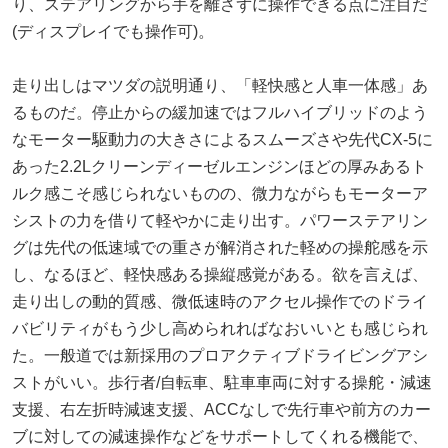
り、ステアリングから手を離さずに操作できる点に注目だ
(ディスプレイでも操作可)。
走り出しはマツダの説明通り、「軽快感と人車一体感」あ
るものだ。停止からの緩加速ではフルハイブリッドのよう
なモーター駆動力の大きさによるスムーズさや先代CX-5に
あった2.2Lクリーンディーゼルエンジンほどの厚みあるト
ルク感こそ感じられないものの、微力ながらもモーターア
シストの力を借りて軽やかに走り出す。パワーステアリン
グは先代の低速域での重さが解消された軽めの操舵感を示
し、なるほど、軽快感ある操縦感覚がある。欲を言えば、
走り出しの動的質感、微低速時のアクセル操作でのドライ
バビリティがもう少し高められればなおいいとも感じられ
た。一般道では新採用のプロアクティブドライビングアシ
ストがいい。歩行者/自転車、駐車車両に対する操舵・減速
支援、右左折時減速支援、ACCなしで先行車や前方のカー
ブに対しての減速操作などをサポートしてくれる機能で、