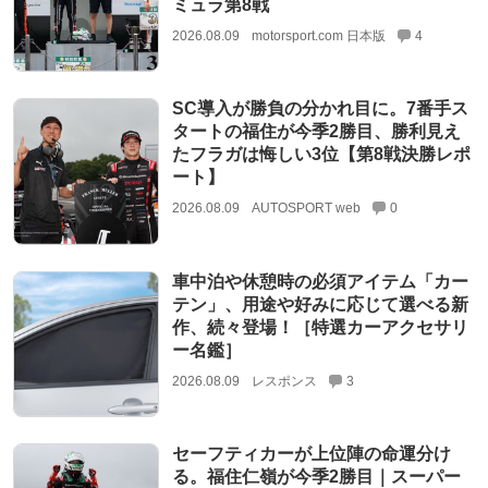
ミュラ第8戦
2026.08.09
motorsport.com 日本版
4
SC導入が勝負の分かれ目に。7番手ス
タートの福住が今季2勝目、勝利見え
たフラガは悔しい3位【第8戦決勝レポ
ート】
2026.08.09
AUTOSPORT web
0
車中泊や休憩時の必須アイテム「カー
テン」、用途や好みに応じて選べる新
作、続々登場！［特選カーアクセサリ
ー名鑑］
2026.08.09
レスポンス
3
セーフティカーが上位陣の命運分け
る。福住仁嶺が今季2勝目｜スーパー