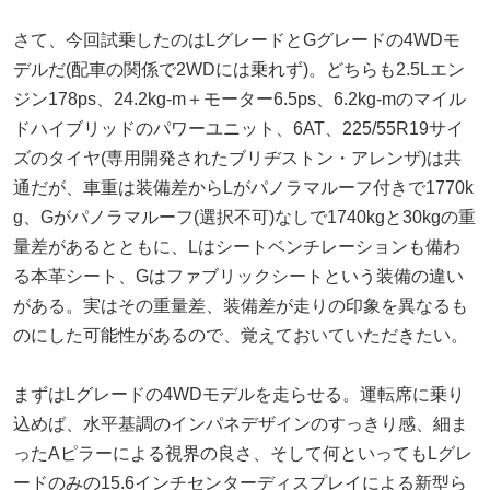
さて、今回試乗したのはLグレードとGグレードの4WDモ
デルだ(配車の関係で2WDには乗れず)。どちらも2.5Lエン
ジン178ps、24.2kg-m＋モーター6.5ps、6.2kg-mのマイル
ドハイブリッドのパワーユニット、6AT、225/55R19サイ
ズのタイヤ(専用開発されたブリヂストン・アレンザ)は共
通だが、車重は装備差からLがパノラマルーフ付きで1770k
g、Gがパノラマルーフ(選択不可)なしで1740kgと30kgの重
量差があるとともに、Lはシートベンチレーションも備わ
る本革シート、Gはファブリックシートという装備の違い
がある。実はその重量差、装備差が走りの印象を異なるも
のにした可能性があるので、覚えておいていただきたい。
まずはLグレードの4WDモデルを走らせる。運転席に乗り
込めば、水平基調のインパネデザインのすっきり感、細ま
ったAピラーによる視界の良さ、そして何といってもLグレ
ードのみの15.6インチセンターディスプレイによる新型ら