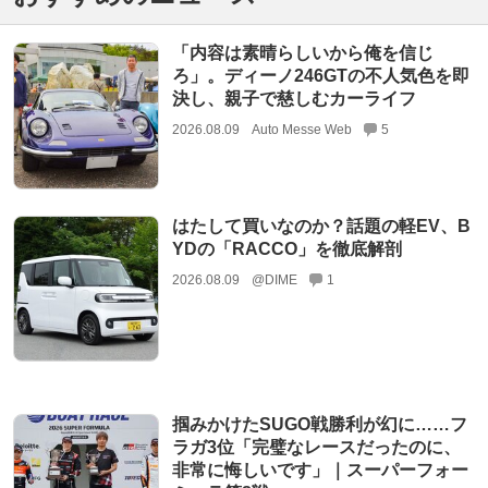
「内容は素晴らしいから俺を信じ
ろ」。ディーノ246GTの不人気色を即
決し、親子で慈しむカーライフ
2026.08.09
Auto Messe Web
5
はたして買いなのか？話題の軽EV、B
YDの「RACCO」を徹底解剖
2026.08.09
@DIME
1
掴みかけたSUGO戦勝利が幻に……フ
ラガ3位「完璧なレースだったのに、
非常に悔しいです」｜スーパーフォー