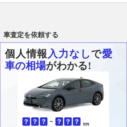
車査定を依頼する
個人情報
入力なし
で
愛
車の相場
がわかる!