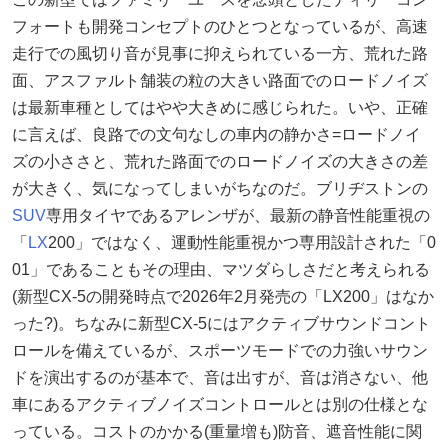
フォートも開発コンセプトのひとつとなっているが、高速
走行での風切り音が見事に抑えられている一方、荒れた路
面、アスファルト舗装の粒の大きい路面でのロードノイズ
は最新車種としてはやや大きめに感じられた。いや、正確
に言えば、良路での文句なしの車内の静かさ=ロードノイ
ズの小ささと、荒れた路面でのロードノイズの大きさの差
が大きく、気になってしまいがちなのだ。ブリヂストンの
SUV
専用タイヤであるアレンザが、最新の静音性能重視の
「
LX
200」ではなく、運動性能重視かつ専用設計された「0
01」であることもその理由、マツダらしさだと考えられる
(新型CX-5の開発時点で2026年2月発売の「LX200」はなか
った?)。ちなみに新型CX-5にはアクティブサウンドコント
ロールを備えているが、スポーツモードでの力強いサウン
ドを演出するのが基本で、音は出すが、音は消さない、他
車にあるアクティブノイズコントロールとは別の仕様とな
っている。コストのかかる(重量増も)防音、遮音性能に関