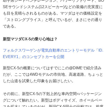
助手席シートベンチレーション、パワーリフトゲート、BO
SEサウンドシステム(12スピーカー)などの装備の充実度に
も目を見晴らされるものがある。マツダはその価格設定を
「ストロングプライス」と呼んでいるが、まさにその通り
である。
新型マツダCX-5の乗り心地は？
フォルクスワーゲンが電気自動車のエントリーモデル「ID.
EVERY1」のコンセプトカーを公開
新型CX-5の概要についてはすでにこの@DIMEで紹介済み
だが、ここでは4WDモデルの市街地、高速道路、ちょっと
した山道を試乗した印象をお届けしたい。
その前に、新型CX-5の下剋上的な車内空間=パッケージン
グについて触れたい。新型はボディサイズ、ホイールベー
スを拡大しているのだが、新旧CX-5同士の比較では、前席