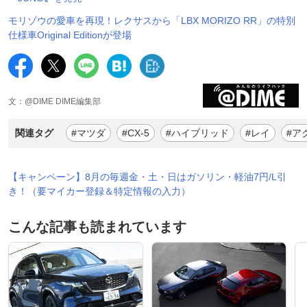
モリゾウの愛車を再現！レクサスから「LBX MORIZO RR」の特別
仕様車Original Editionが登場
文：@DIME DIME編集部
関連タグ
#マツダ
#CX-5
#ハイブリッド
#レイ
#ア
【キャンペーン】8月の毎週金・土・日はガソリン・軽油7円/L引
き！（要マイカー登録＆特定情報の入力）
こんな記事も読まれています