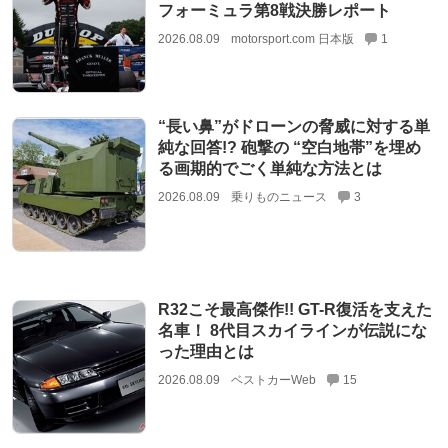
フォーミュラ第8戦決勝レポート
2026.08.09
motorsport.com 日本版
1
“長い鼻”がドローンの脅威に対する単
純な回答!? 砲撃の “空白地帯”を埋め
る画期的でごく単純な方法とは
2026.08.09
乗りものニュース
3
R32こそ最高傑作!! GT-R復活を支えた
名車！ 8代目スカイラインが伝説にな
った理由とは
2026.08.09
ベストカーWeb
15