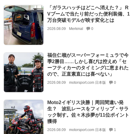
「ガラスハッチはどこへ消えた？」 R
Vブームで当たり前だった便利装備、1
万台突破モデルが映す変化とは
2026.08.09
Merkmal
0
福住仁嶺がスーパーフォーミュラで今
季2勝目……しかし喜びは控えめ「セ
ーフティカーのタイミングに恵まれた
ので、正直素直には喜べない」
2026.08.09
motorsport.com 日本版
0
Moto2イギリス決勝｜周回間違い発
生？ 波乱レースをフィリップ・サラ
ック制す。佐々木歩夢が11位ポイント
獲得
2026.08.09
motorsport.com 日本版
1