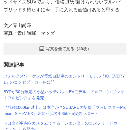
ッドサイズSUVであり、価格UPが避けられないフルハイ
ブリッドを待たずに今、手に入れる価値はあると思える。
文／青山尚暉
写真／青山尚暉 マツダ
写真を全て見る（40枚）
関連記事
フォルクスワーゲンが電気自動車のエントリーモデル「ID. EVERY
1」のコンセプトカーを公開
BYDが30台限定の小型ハッチバックEVモデル「ドルフィン グレイ
トフルピンク」を発売
〝航続1000km以上〟は本当か？SUBARUの新型「フォレスターPre
mium S:HEV EX」東京～浜名湖650km実走レポート
トヨタが車内をカスタムできる「シエンタ」のコンプリートカー
〝JUNO〟を発売