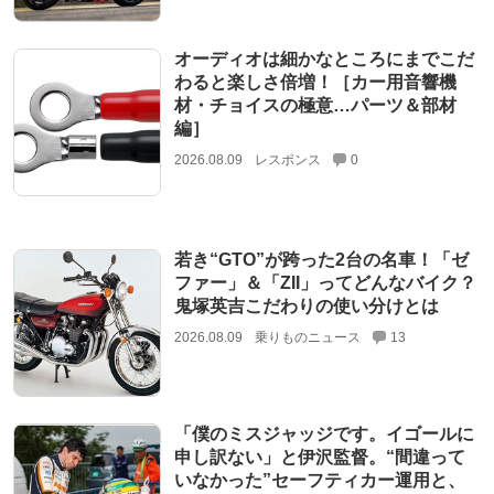
オーディオは細かなところにまでこだ
わると楽しさ倍増！［カー用音響機
材・チョイスの極意…パーツ＆部材
編］
2026.08.09
レスポンス
0
若き“GTO”が跨った2台の名車！「ゼ
ファー」＆「ZII」ってどんなバイク？
鬼塚英吉こだわりの使い分けとは
2026.08.09
乗りものニュース
13
「僕のミスジャッジです。イゴールに
申し訳ない」と伊沢監督。“間違って
いなかった”セーフティカー運用と、