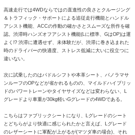
高速走行では4WDならではの直進性の良さとクルージング
＆トラフィック・サポートによる追従走行機能とハンドル
アシスト機能、ACCの作動の確かさとスムーズな所作を確
認。渋滞時ハンズオフアシスト機能(Lに標準、GはOP)は運
よく!? 渋滞に遭遇せず、未体験だが、渋滞に巻き込まれた
時のドライバーの快適度、ストレス低減に大いに役立つに
違いない。
次に試乗したのはパドルシフトや本革シート、パノラマサ
ンルーフのOPなどが省かれるものの、マイルドハイブリッ
ドのパワートレーンやタイヤサイズなどは変わらない、L
グレードより車重が30kg軽いGグレードの4WDである。
こちらはファブリックシートになり、Lグレードのシート
とどちらがより快適に感じられたかと言えば、Lグレード
のレザーシートに軍配が上がるが(マツダ車の場合)、それ