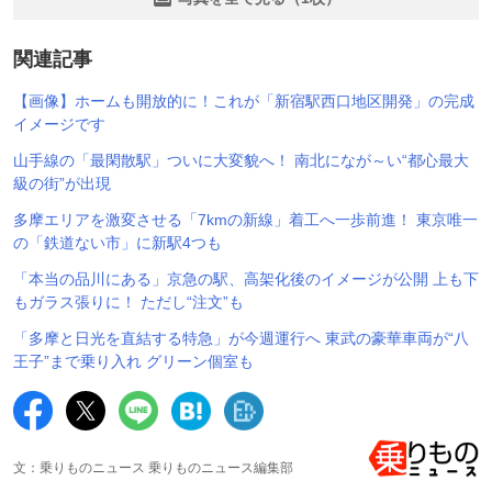
関連記事
【画像】ホームも開放的に！これが「新宿駅西口地区開発」の完成
イメージです
山手線の「最閑散駅」ついに大変貌へ！ 南北になが～い“都心最大
級の街”が出現
多摩エリアを激変させる「7kmの新線」着工へ一歩前進！ 東京唯一
の「鉄道ない市」に新駅4つも
「本当の品川にある」京急の駅、高架化後のイメージが公開 上も下
もガラス張りに！ ただし“注文”も
「多摩と日光を直結する特急」が今週運行へ 東武の豪華車両が“八
王子”まで乗り入れ グリーン個室も
文：乗りものニュース 乗りものニュース編集部