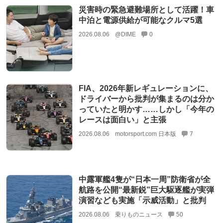
災害時の緊急避難場所として活躍！車
中泊と電源供給が可能なクルマ5選
2026.08.06
@DIME
0
FIA、2026年新レギュレーションに、
ドライバーから批判が集まるのは分か
っていたと明かす……しかし「今年の
レースは面白い」と主張
2026.08.06
motorsport.com 日本版
7
中露軍艦4隻が“日本一周”防衛省が全
航路を公開“最新鋭”巨大駆逐艦が実弾
演習なども実施「示威活動」と批判
2026.08.06
乗りものニュース
50