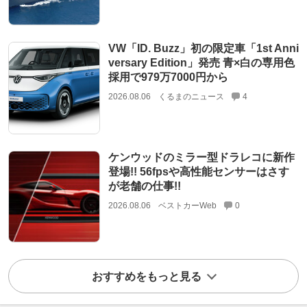
VW「ID. Buzz」初の限定車「1st Anni
versary Edition」発売 青×白の専用色
採用で979万7000円から
2026.08.06
くるまのニュース
4
ケンウッドのミラー型ドラレコに新作
登場!! 56fpsや高性能センサーはさす
が老舗の仕事!!
2026.08.06
ベストカーWeb
0
おすすめをもっと見る