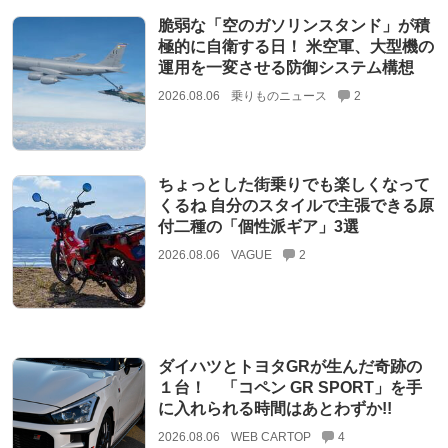
脆弱な「空のガソリンスタンド」が積
極的に自衛する日！ 米空軍、大型機の
運用を一変させる防御システム構想
2026.08.06
乗りものニュース
2
ちょっとした街乗りでも楽しくなって
くるね 自分のスタイルで主張できる原
付二種の「個性派ギア」3選
2026.08.06
VAGUE
2
ダイハツとトヨタGRが生んだ奇跡の
１台！ 「コペン GR SPORT」を手
に入れられる時間はあとわずか!!
2026.08.06
WEB CARTOP
4