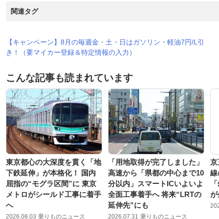
関連タグ
【キャンペーン】8月の毎週金・土・日はガソリン・軽油7円/L引
き！（要マイカー登録＆特定情報の入力）
こんな記事も読まれています
東京都心の大深度を貫く「地
「用地取得が完了しました」
京
下鉄延伸」が本格化！ 国内
高速から「県都の中心まで10
線
屈指の“モグラ区間”に 東京
分以内」スマートICいよいよ
「
メトロがシールド工事に着手
全面工事着手へ 将来“LRTの
が
へ
延伸先”にも
20
2026.08.03
乗りものニュース
2026.07.31
乗りものニュース