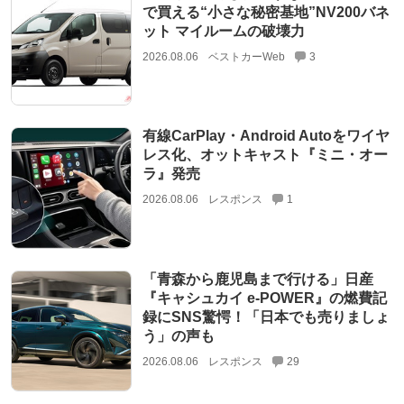
で買える“小さな秘密基地”NV200バネ
ット マイルームの破壊力
2026.08.06
ベストカーWeb
3
有線CarPlay・Android Autoをワイヤ
レス化、オットキャスト『ミニ・オー
ラ』発売
2026.08.06
レスポンス
1
「青森から鹿児島まで行ける」日産
『キャシュカイ e-POWER』の燃費記
録にSNS驚愕！「日本でも売りましょ
う」の声も
2026.08.06
レスポンス
29