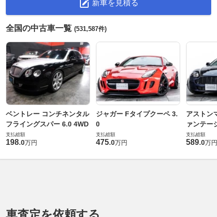
新車を見積る
全国の中古車一覧
(531,587件)
ベントレー コンチネンタル
ジャガー Fタイプクーペ 3.
アストンマ
フライングスパー 6.0 4WD
0
ァンテー
支払総額
支払総額
支払総額
198
475
589
.
0
.
0
.
0
万円
万円
万
車査定を依頼する