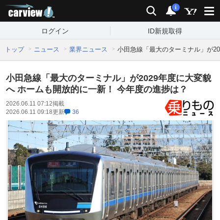
carview!
検索
通知
i
ログイン
ID新規取得
トップ
ニュース
業界ニュース
小田急線「最大のターミナル」が20
小田急線「最大のターミナル」が2029年度に大変貌
へ ホームも開放的に一新！ 今年度の進捗は？
2026.06.11 07:12
掲載
2026.06.11 09:18
更新
36