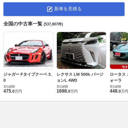
新車を見積る
全国の中古車一覧
(537,807件)
ジャガー Fタイプクーペ 3.
レクサス LM 500h バージ
ロータス 
0
ョンL 4WD
ォーラ
支払総額
支払総額
支払総額
475
1698
448
.
0
.
0
.
0
万円
万円
万