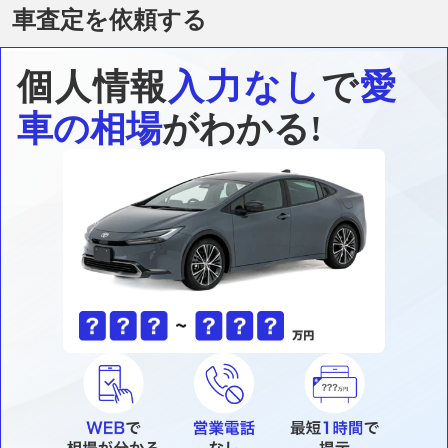
車査定を依頼する
個人情報
入力なし
で
愛
車の相場
がわかる!