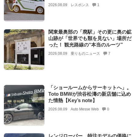
2026.08.09
レスポンス
1
関東最奥部の「廃駅」その更に奥の鉱
山跡が「世界でも類を見ない」場所だ
った！ 観光路線の“本当のルーツ”
2026.08.09
乗りものニュース
7
「ショールームからサーキットへ」。
Toto BMWが渋谷松濤の新店舗に込め
た情熱【Key’s note】
2026.08.09
Auto Messe Web
0
レンジローバー、特注モデルの価格に