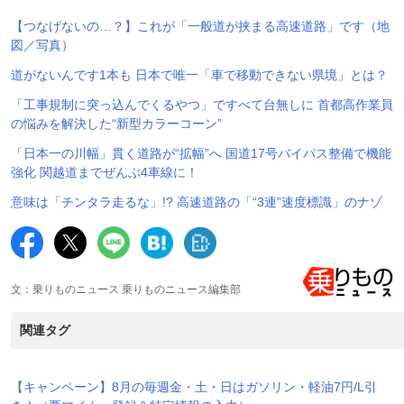
【つなげないの…？】これが「一般道が挟まる高速道路」です（地
図／写真）
道がないんです1本も 日本で唯一「車で移動できない県境」とは？
「工事規制に突っ込んでくるやつ」ですべて台無しに 首都高作業員
の悩みを解決した“新型カラーコーン”
「日本一の川幅」貫く道路が“拡幅”へ 国道17号バイパス整備で機能
強化 関越道までぜんぶ4車線に！
意味は「チンタラ走るな」!? 高速道路の「“3連”速度標識」のナゾ
文：乗りものニュース 乗りものニュース編集部
関連タグ
【キャンペーン】8月の毎週金・土・日はガソリン・軽油7円/L引