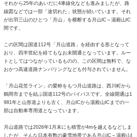
それから25年のあいだに4車線化なども進みましたが、路
線図などでは一部「途切れた」状態が続いています。それ
が出羽三山のひとつ「月山」を横断する月山IC～湯殿山IC
間です。
この区間は国道112号「月山道路」を経由する形となって
おり、四半世紀を経てもなお未開通となっています。ルー
トとしてはつながっているものの、この区間は無料で、な
おかつ高速道路ナンバリングなども付与されていません。
「月山花笠ライン」の愛称をもつ月山道路は、西川町から
鶴岡市までを結ぶ国道112号のバイパスです。全線開通は1
981年と山形道よりも古く、月山ICから湯殿山ICまでの一
部は自動車専用道となっています。
月山道路では2026年1月末にも積雪が4mを越えるなどしま
したが、そんな日本有数の豪雪地帯である月山IC～湯殿山I