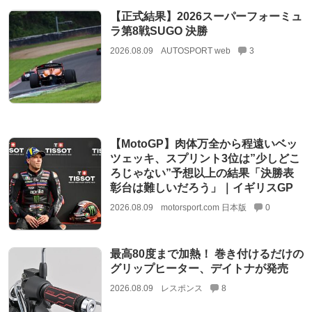
【正式結果】2026スーパーフォーミュ
ラ第8戦SUGO 決勝
2026.08.09
AUTOSPORT web
3
【MotoGP】肉体万全から程遠いベッ
ツェッキ、スプリント3位は”少しどこ
ろじゃない”予想以上の結果「決勝表
彰台は難しいだろう」｜イギリスGP
2026.08.09
motorsport.com 日本版
0
最高80度まで加熱！ 巻き付けるだけの
グリップヒーター、デイトナが発売
2026.08.09
レスポンス
8