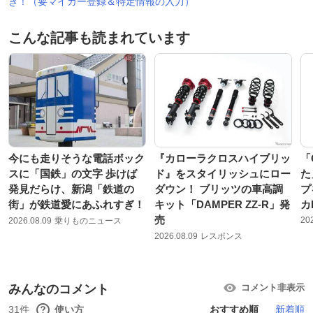
き！（要マイカー登録＆特定情報の入力）
こんな記事も読まれています
今にも走りそうな電話ボック
『カローラクロスハイブリッ
「
スに「国鉄」の文字 歩けば
ド』をスタイリッシュにロー
た
発見だらけ、新潟「鉄道の
ダウン！ ブリッツの車高調
プ
街」が鉄道愛にあふれすぎ！
キット「DAMPER ZZ-R」発
カ
売
20
2026.08.09
乗りものニュース
2026.08.09
レスポンス
みんなのコメント
コメント非表示
31件
使い方
おすすめ順
新着順