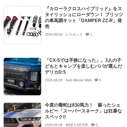
『カローラクロスハイブリッド』をス
タイリッシュにローダウン！ ブリッツ
の車高調キット「DAMPER ZZ-R」発
売
2026.08.09
レスポンス
1
「CX-5では手狭になった」。3人の子
どもとキャンプを楽しむパパが選んだ
デリカD:5
2026.08.09
Auto Messe Web
5
今度の毒蛇は830馬力！ 蘇ったシェ
ルビー「スーパースネーク」は狂暴な
スペック!!
2026.08.09
WEB CARTOP
0