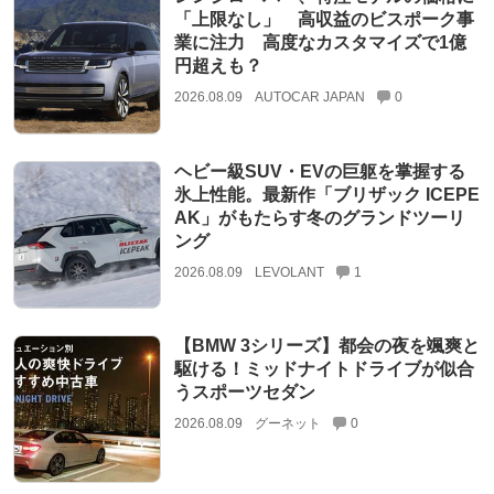
「上限なし」 高収益のビスポーク事
業に注力 高度なカスタマイズで1億
円超えも？
2026.08.09
AUTOCAR JAPAN
0
ヘビー級SUV・EVの巨躯を掌握する
氷上性能。最新作「ブリザック ICEPE
AK」がもたらす冬のグランドツーリ
ング
2026.08.09
LEVOLANT
1
【BMW 3シリーズ】都会の夜を颯爽と
駆ける！ミッドナイトドライブが似合
うスポーツセダン
2026.08.09
グーネット
0