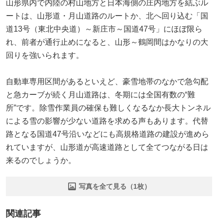
山形県内で内陸の村山地方と日本海側の庄内地方を結ぶル
ートは、山形道・月山道路のルートか、北へ回り込む「国
道13号（東北中央道）～新庄市～国道47号」にほぼ限ら
れ、前者が通行止めになると、山形～鶴岡間はかなりの大
回りを強いられます。
自動車専用区間があるといえど、豪雪地帯のなかで急勾配
と急カーブが続く月山道路は、冬期には全国有数の“難
所”です。除雪作業員の確保も難しくなるなか長大トンネル
による雪の影響が少ない道路を求める声もあります。代替
路となる国道47号沿いなどにも高規格道路の建設が進めら
れていますが、山形道が高速道路として全てつながる日は
来るのでしょうか。
写真を全て見る（1枚）
関連記事