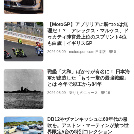
【MotoGP】アプリリアに勝つのは無
理だ！？ アレックス・マルケス、ド
ゥカティ陣営最上位のスプリント4位
も白旗｜イギリスGP
2026.08.09
motorsport.com 日本版
0
戦艦「大和」ばかりが有名に！ 日本海
軍が建造した「もう一隻の最強戦艦」
とは 今年で竣工から84年
2026.08.09
乗りものニュース
16
DB12やヴァンキッシュに60年代の息
吹を。アストン・マーティンが放つ世
界限定5台の特別コレクション