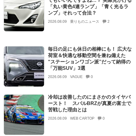
てもいいんですよね…？ 実際見かける
「丸い黄色4連ランプ」「青く光るラ
ンプ」それって合法？
2026.08.09
乗りものニュース
2
毎日の足にも休日の相棒にも！ 広大な
荷室＆快適な移動空間を兼ね備えた
“ステーションワゴン派”だって納得の
「万能SUV」3選
2026.08.09
VAGUE
0
冷却は改善したのにまさかのタイヤバ
ースト！ スバルBRZが真夏の富士で
苦戦した理由とは
2026.08.09
WEB CARTOP
0