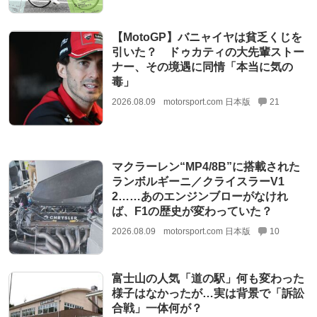
【MotoGP】バニャイヤは貧乏くじを
引いた？ ドゥカティの大先輩ストー
ナー、その境遇に同情「本当に気の
毒」
2026.08.09
motorsport.com 日本版
21
マクラーレン“MP4/8B”に搭載された
ランボルギーニ／クライスラーV1
2……あのエンジンブローがなけれ
ば、F1の歴史が変わっていた？
2026.08.09
motorsport.com 日本版
10
富士山の人気「道の駅」何も変わった
様子はなかったが…実は背景で「訴訟
合戦」一体何が？