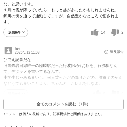
な。と思います。
１月は雪が降っていたら、もっと趣があったかもしれませんね。
錦川の傍を通って通勤してますが、自然豊かなところで癒されま
す。
14
2
返信0件
her
違反報告
2026/5/12 11:08
ひでえ記事だな。
旧国鉄岩日線唯一の臨時駅だった行波(ゆかば)駅を、行渡駅なん
て、デタラメを書いてるなんて。
小学生じゃあるまいし、何人乗っただの降りただの、誰得？のそん
などうでも良いことより、ちゃんとしたレポをしなよ。
5
0
返信0件
全てのコメントを読む（7件）
※コメントは個人の見解であり、記事提供社と関係はありません。