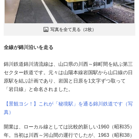
写真を全て見る（2枚）
全線が錦川沿いを走る
錦川鉄道錦川清流線は、山口県の川西～錦町間を結ぶ第三
セクター鉄道です。元々は山陽本線岩国駅から山口線の日
原駅を結ぶ計画であり、岩国と日原を1文字ずつ取って
「岩日線」と命名されました。
【景観ヨシ！】これが「秘境駅」を通る錦川鉄道です（写
真）
開業は、ローカル線としては比較的新しい1960（昭和35）
年。当初は川西～河山間の運行でしたが、1963（昭和38）