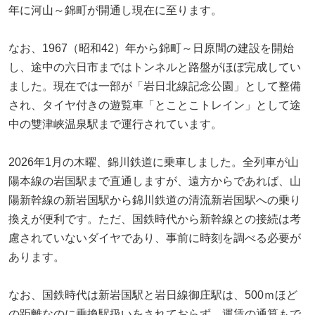
年に河山～錦町が開通し現在に至ります。
なお、1967（昭和42）年から錦町～日原間の建設を開始
し、途中の六日市まではトンネルと路盤がほぼ完成してい
ました。現在では一部が「岩日北線記念公園」として整備
され、タイヤ付きの遊覧車「とことこトレイン」として途
中の雙津峡温泉駅まで運行されています。
2026年1月の木曜、錦川鉄道に乗車しました。全列車が山
陽本線の岩国駅まで直通しますが、遠方からであれば、山
陽新幹線の新岩国駅から錦川鉄道の清流新岩国駅への乗り
換えが便利です。ただ、国鉄時代から新幹線との接続は考
慮されていないダイヤであり、事前に時刻を調べる必要が
あります。
なお、国鉄時代は新岩国駅と岩日線御庄駅は、500ｍほど
の距離なのに乗換駅扱いをされておらず、運賃の通算もで