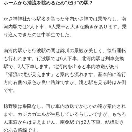
ホームから清流を眺めるため“だけ”の駅？
かさ神神社から駅名を貰った守内かさ神では乗降なし。南
河内駅では2人下車、6人乗車と大きな動きがあります。乗
り込んできたのは中学生でした。
南河内駅から行波駅の間は錦川の景観が美しく、徐行運転
も行われます。行波駅では6人下車。北河内駅は列車交換
駅で、2人下車します。北河内を出ると車内放送があり
「清流の滝が見えます」と案内も流れます。基本的に進行
方向右側の景色が良い路線ですが、滝と駅を見る時は左側
です。
椋野駅は乗降なし。再び車内放送でかじかの滝が案内され
ます。カジカガエルが生息しているらしいですが、もちろ
ん車窓からは見えません。南桑駅では2人下車。結構動き
のある路線です。