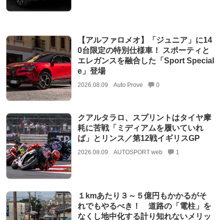
【アルファロメオ】「ジュニア」に14
0台限定の特別仕様車！ スポーティと
エレガンスを融合した「Sport Special
e」登場
2026.08.09
Auto Prove
0
クアルタラロ、スプリントはタイヤ摩
耗に苦戦「ミディアムを履いていれ
ば」とリンス／第12戦イギリスGP
2026.08.09
AUTOSPORT web
1
１kmあたり３～５億円もかかるがそ
れでもやるべき！ 道路の「電柱」を
なくし地中化する計り知れないメリッ