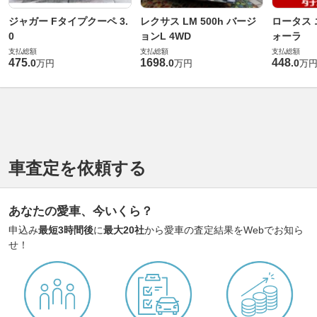
ジャガー Fタイプクーペ 3.
レクサス LM 500h バージ
ロータス 
0
ョンL 4WD
ォーラ
支払総額
支払総額
支払総額
475
1698
448
.
0
.
0
.
0
万円
万円
万
車査定を依頼する
あなたの愛車、今いくら？
申込み
最短3時間後
に
最大20社
から愛車の査定結果をWebでお知ら
せ！