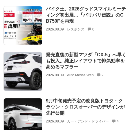
バイク王、2026グッドスマイルミーテ
ィング初出展…『バリバリ伝説』のC
B750Fを再現
2026.08.09
レスポンス
0
発売直後の新型マツダ「CX-5」へ早く
も投入。純正レイアウトで排気効率を
高めるマフラー
2026.08.09
Auto Messe Web
2
9月中旬発売予定の改良版トヨタ・ク
ラウン・クロスオーバーのデザインが
先行公開
2026.08.09
カー・アンド・ドライバー
4