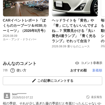
CARイベントレポート「ぼ
ヘッドライトを「黄色」や
毎
くらのカーブーツ＆#038;カ
「青」にしてもいいんですよ
も
ーミーツ」（2026年8月号）
ね…？ 実際見かける「丸い
動
黄色4連ランプ」「青く光る
シ
2026.08.09
カー・アンド・ドライバー
ランプ」それって合法？
の
20
2026.08.09
乗りものニュース
みんなのコメント
コメント非表示
7件
使い方
おすすめ順
新着順
この記事にコメントする
bon********
違反報告
2026/5/10 07:22
桜の季節、それが少し過ぎた藤の季節だと奇麗だったんじゃないか