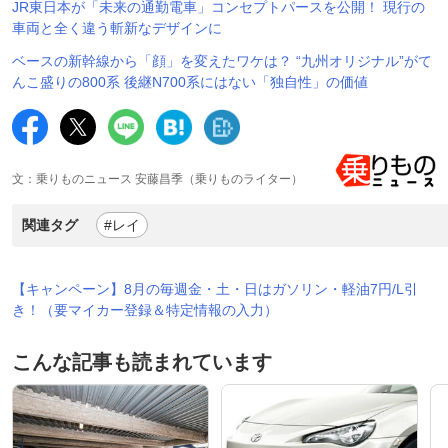
JR東日本が「未来の通勤電車」コンセプトパースを公開！ 現行の
車両と全く違う斬新なデザインに
ベースの新幹線から「顔」を変えたワケは？ “九州オリジナル”がて
んこ盛りの800系 後継N700系にはない「独自性」の価値
文：乗りものニュース 安藤昌季（乗りものライター）
関連タグ
#レイ
【キャンペーン】8月の毎週金・土・日はガソリン・軽油7円/L引
き！（要マイカー登録＆特定情報の入力）
こんな記事も読まれています