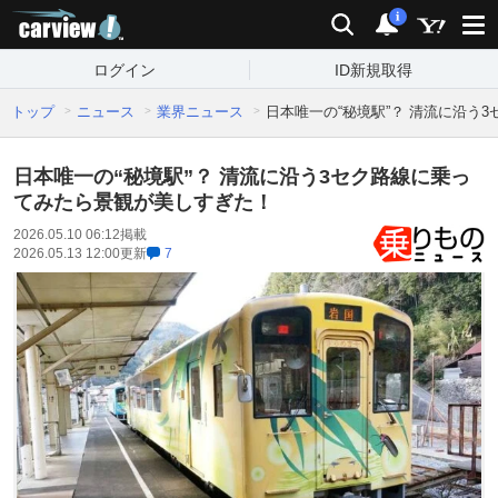
carview!
検索
通知
i
ログイン
ID新規取得
トップ
ニュース
業界ニュース
日本唯一の“秘境駅”？ 清流に沿う
日本唯一の“秘境駅”？ 清流に沿う3セク路線に乗っ
てみたら景観が美しすぎた！
2026.05.10 06:12
掲載
2026.05.13 12:00
更新
7