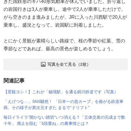
きた国鉄形のキハ40形気動車が休んでいました。折り返し
の岩国行きは3人が乗車し、途中で2人が乗車しただけで、
がら空きのまま進みましたが、JRに入った川西駅で20人が
乗車し、盛況となって、岩国駅に到着しました。
とにかく景観が素晴らしい路線で、桜の季節や紅葉、雪の
季節などであれば、最高の景色が楽しめるでしょう。
写真を全て見る（2枚）
関連記事
【景観ヨシ！】これが「秘境駅」を通る錦川鉄道です（写真）
「えげつな…」SNS騒然！ 「日本一の急カーブ」を曲がる鉄道車
両、その様子が異次元すぎた まるで“ドリフト”
毎日イライラ“開かない踏切”いつ消える？「立体交差の完成まで数
十年」 廃止を阻む「5段重ね」の裏事情とは？