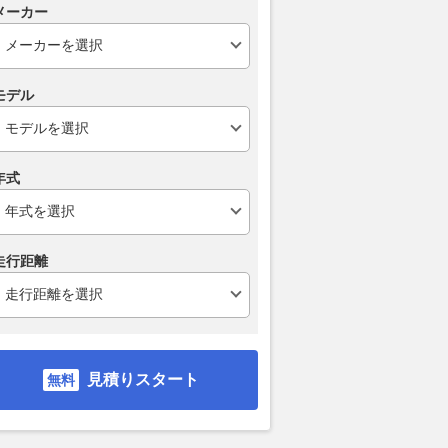
メーカー
モデル
年式
走行距離
見積りスタート