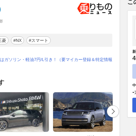
こ
部
三菱
#NX
#スマート
新
4
はガソリン・軽油7円/L引き！（要マイカー登録＆特定情報
す
中
-