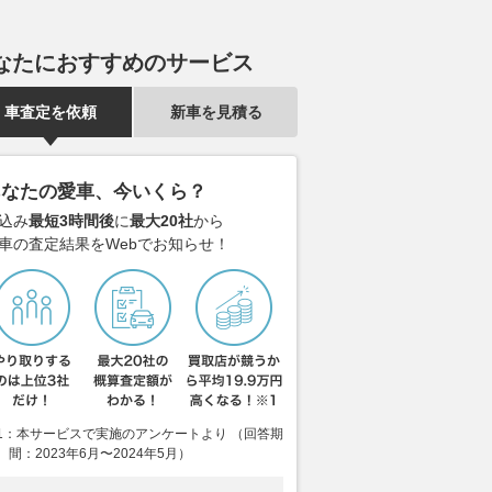
】2026スーパーフ
【MotoGP】肉体万全から程遠
最高80度まで
第8戦SUGO 決勝
いベッツェッキ、スプリント3
るだけのグリ
位は”少しどころじゃない”予想
イトナが発売
AUTOSPORT web
なたにおすすめのサービス
以上の結果「決勝表彰台は難し
2026.08.09
レス
いだろう」｜イギリスGP
車査定を依頼
新車を見積る
2026.08.09
motorsport.com 日本版
あなたの愛車、今いくら？
込み
最短3時間後
に
最大20社
から
車の査定結果をWebでお知らせ！
1：本サービスで実施のアンケートより （回答期
間：2023年6月〜2024年5月）