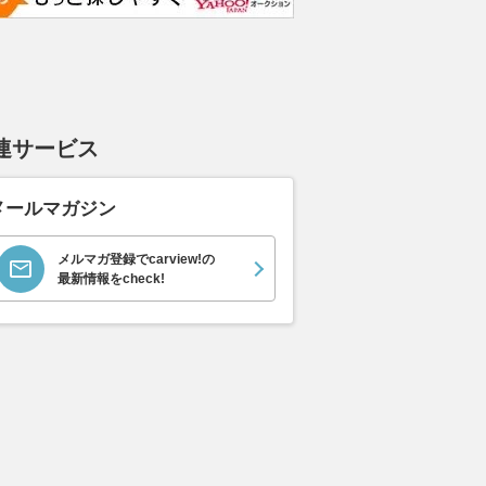
連サービス
メールマガジン
メルマガ登録でcarview!の
最新情報をcheck!