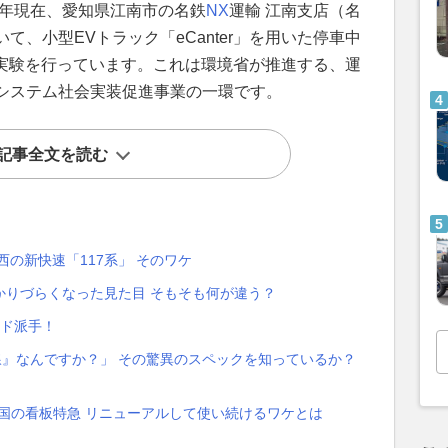
6年現在、愛知県江南市の名鉄
NX
運輸 江南支店（名
、小型EVトラック「eCanter」を用いた停車中
証実験を行っています。これは環境省が推進する、運
システム社会実装促進事業の一環です。
記事全文を読む
の新快速「117系」 そのワケ
 分かりづらくなった見た目 そもそも何が違う？
目ド派手！
線』なんですか？」 その驚異のスペックを知っているか？
四国の看板特急 リニューアルして使い続けるワケとは