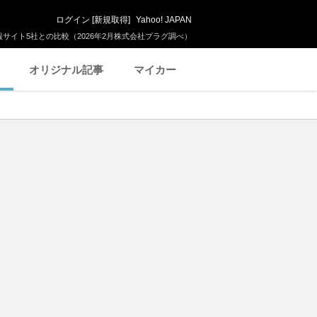
ログイン
[
新規取得
]
Yahoo! JAPAN
サイト5社との比較（2026年2月株式会社プラグ調べ）
オリジナル記事
マイカー