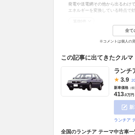
発電や送電網その他から出るわけ
エネルギーを変換している時点で
返信0件
全て
※コメントは個人の
この記事に出てきたクルマ
ランチ
3.
9
2
新車価格
（税
413
.
0万円
新
ランチア 
全国のランチア テーマ中古車