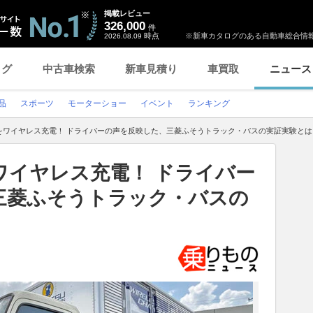
掲載レビュー
326,000
件
時点
※新車カタログのある自動車総合情報
2026.08.09
ログ
中古車検索
新車見積り
車買取
ニュース
品
スポーツ
モーターショー
イベント
ランキング
をワイヤレス充電！ ドライバーの声を反映した、三菱ふそうトラック・バスの実証実験とは
ワイヤレス充電！ ドライバー
三菱ふそうトラック・バスの