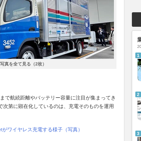
2
写真を全て見る（2枚）
まで航続距離やバッテリー容量に注目が集まってき
で次第に顕在化しているのは、充電そのものを運用
。
terがワイヤレス充電する様子（写真）