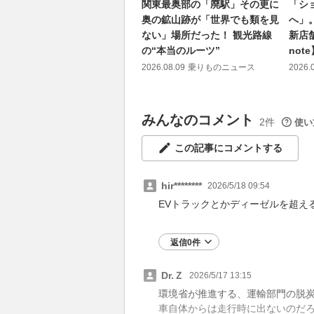
関東最奥部の「廃駅」その更に
「シ
奥の鉱山跡が「世界でも類を見
へ」。
ない」場所だった！ 観光路線
新店舗
の“本当のルーツ”
note
2026.08.09
乗りものニュース
2026.
みんなのコメント
2件
使い
この記事にコメントする
hir********
2026/5/18 09:54
EVトラックとかディーゼルを超え
返信0件
Dr.Ｚ
2026/5/17 13:15
環境省が推進する、運輸部門の脱
車自体からは走行時に出ないのだ