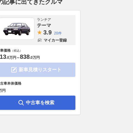
の記事に出てきたクルマ
ランチア
テーマ
3.
9
20件
マイカー登録
車価格
（税込）
13
838
.
0万円
～
.
0万円
新車見積りスタート
古車本体価格
万円
中古車を検索