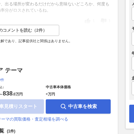
で、出る場所が変わるだけだから意味ないどころか、何度も
効率分がロスされているね。
1
1
のコメントを読む（2件）
見解であり、記事提供社と関係はありません。
ア テーマ
0件
中古車本体価格
込）
838
-
～
.
0万円
万円
車見積りスタート
中古車を検索
テーマの買取価格・査定相場を調べる
一覧
(1件)