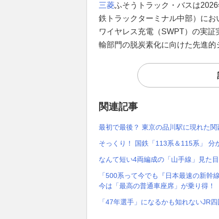
三菱
ふそうトラック・バスは202
鉄トラックターミナル中部）において
ワイヤレス充電（SWPT）の実
輸部門の脱炭素化に向けた先進的
関連記事
最初で最後？ 東京の品川駅に現れた関西
そっくり！ 国鉄「113系＆115系」
なんて短い4両編成の「山手線」見た
「500系って今でも『日本最速の新幹
今は「最高の普通車座席」が乗り得！
「47年選手」になるかも知れないJR