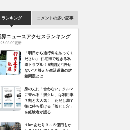
ランキング
コメントの多い記事
業界ニュースアクセスランキング
026.08.09
更新
「明日から通行料を払ってく
ださい」 住宅街で起きる私
道トラブル！ 6割超が“許せ
ない”と答えた生活道路の封
鎖問題とは
身の丈に「合わない」クルマ
に乗れる「残クレ」は利用率
７割と大人気！ ただし満了
後に待ち受ける「落とし穴」
を経験者が語る
１kmあたり３～５億円もか