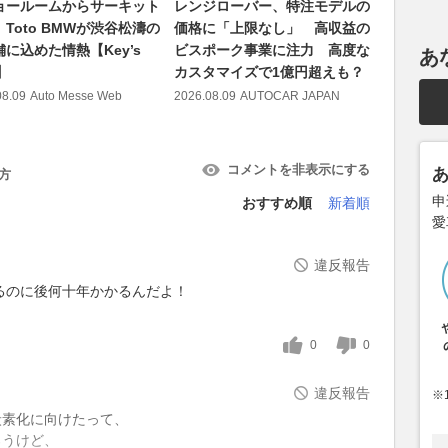
ョールームからサーキット
レンジローバー、特注モデルの
【暫定結果
Toto BMWが渋谷松濤の
価格に「上限なし」 高収益の
ォーミュラ
に込めた情熱【Key’s
ビスポーク事業に注力 高度な
2026.08.09
あ
】
カスタマイズで1億円超えも？
08.09
Auto Messe Web
2026.08.09
AUTOCAR JAPAN
コメントを非表示にする
方
申
おすすめ順
新着順
愛
違反報告
るのに後何十年かかるんだよ！
0
0
違反報告
※
炭素化に向けたって、
ろうけど、