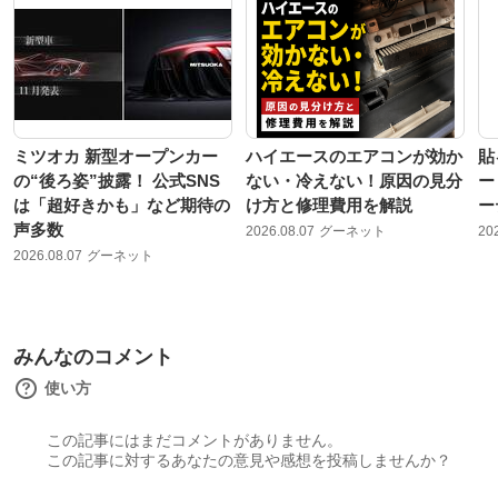
ミツオカ 新型オープンカー
ハイエースのエアコンが効か
貼
の“後ろ姿”披露！ 公式SNS
ない・冷えない！原因の見分
ー
は「超好きかも」など期待の
け方と修理費用を解説
ー
声多数
2026.08.07
グーネット
20
2026.08.07
グーネット
みんなのコメント
使い方
この記事にはまだコメントがありません。
この記事に対するあなたの意見や感想を投稿しませんか？