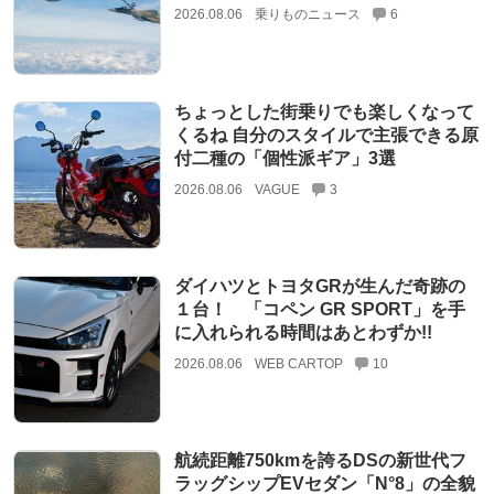
2026.08.06
乗りものニュース
6
ちょっとした街乗りでも楽しくなって
くるね 自分のスタイルで主張できる原
付二種の「個性派ギア」3選
2026.08.06
VAGUE
3
ダイハツとトヨタGRが生んだ奇跡の
１台！ 「コペン GR SPORT」を手
に入れられる時間はあとわずか!!
2026.08.06
WEB CARTOP
10
航続距離750kmを誇るDSの新世代フ
ラッグシップEVセダン「N°8」の全貌