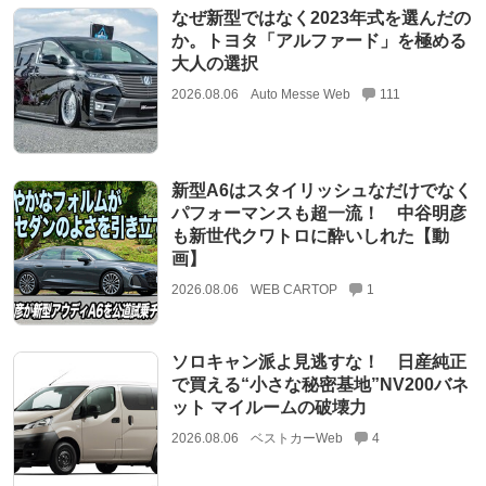
なぜ新型ではなく2023年式を選んだの
か。トヨタ「アルファード」を極める
大人の選択
2026.08.06
Auto Messe Web
111
新型A6はスタイリッシュなだけでなく
パフォーマンスも超一流！ 中谷明彦
も新世代クワトロに酔いしれた【動
画】
2026.08.06
WEB CARTOP
1
ソロキャン派よ見逃すな！ 日産純正
で買える“小さな秘密基地”NV200バネ
ット マイルームの破壊力
2026.08.06
ベストカーWeb
4