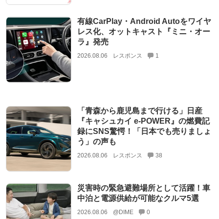
有線CarPlay・Android Autoをワイヤ
レス化、オットキャスト『ミニ・オー
ラ』発売
2026.08.06
レスポンス
1
「青森から鹿児島まで行ける」日産
『キャシュカイ e-POWER』の燃費記
録にSNS驚愕！「日本でも売りましょ
う」の声も
2026.08.06
レスポンス
38
災害時の緊急避難場所として活躍！車
中泊と電源供給が可能なクルマ5選
2026.08.06
@DIME
0