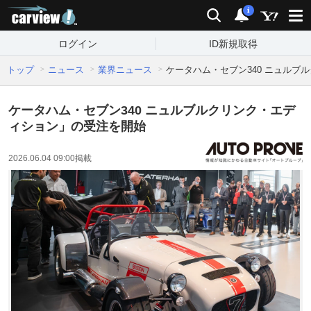
carview!
検索
通知
i
ログイン
ID新規取得
トップ
ニュース
業界ニュース
ケータハム・セブン340 ニュルブ
ケータハム・セブン340 ニュルブルクリンク・エデ
ィション」の受注を開始
2026.06.04 09:00
掲載