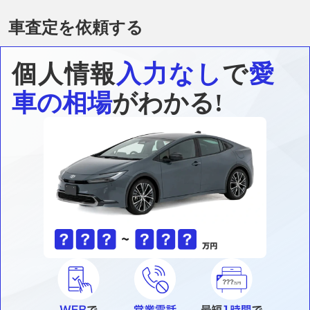
車査定を依頼する
個人情報
入力なし
で
愛
車の相場
がわかる!