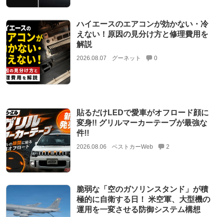
ハイエースのエアコンが効かない・冷
えない！原因の見分け方と修理費用を
解説
2026.08.07
グーネット
0
貼るだけLEDで愛車がオフロード顔に
変身!! グリルマーカーテープが最強な
件!!
2026.08.06
ベストカーWeb
2
脆弱な「空のガソリンスタンド」が積
極的に自衛する日！ 米空軍、大型機の
運用を一変させる防御システム構想