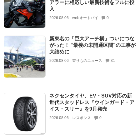
アラーに相応しい最新技術をフルに投
入
2026.08.06
webオートバイ
0
新東名の「巨大アーチ橋」ついにつな
がった！ “最後の未開通区間”の工事が
大詰めに
2026.08.06
乗りものニュース
31
ネクセンタイヤ、EV・SUV対応の新
世代スタッドレス『ウインガード・ア
イス・スリー』を9月発売
2026.08.06
レスポンス
0