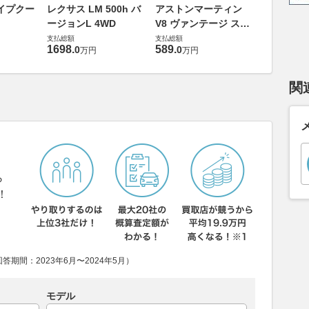
ロータス 
イプクー
レクサス LM 500h バ
アストンマーティン
エヴォー
ージョンL 4WD
V8 ヴァンテージ スポ
支払総額
ーツシフト
支払総額
支払総額
448
.
0
万円
1698
.
589
.
0
0
万円
万円
関
ら
！
期間：2023年6月〜2024年5月）
モデル