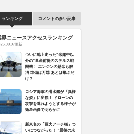
ランキング
コメントの多い記事
業界ニュースアクセスランキング
026.08.07
更新
ついに地上走った“米露中以
外の”量産前提のステルス戦
闘機！ エンジンの懸念も解
消 準備は万端 あとは飛ぶだ
け？
ロシア海軍の潜水艦が「異様
な姿」に変貌！ ドローンの
攻撃を逃れようとする様子が
衛星画像で明らかに
新東名の「巨大アーチ橋」つ
いにつながった！ “最後の未