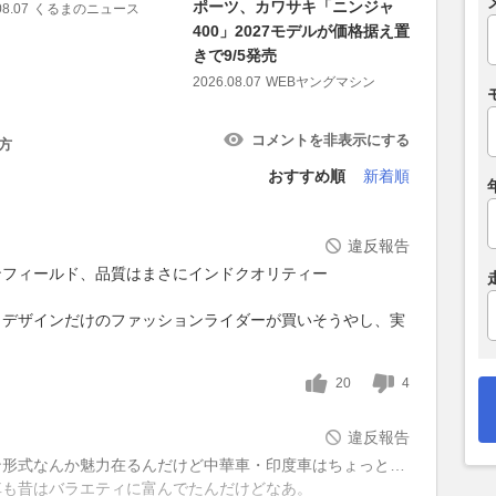
ポーツ、カワサキ「ニンジャ
08.07
くるまのニュース
2026.08.04
400」2027モデルが価格据え置
きで9/5発売
2026.08.07
WEBヤングマシン
コメントを非表示にする
方
おすすめ順
新着順
違反報告
ンフィールド、品質はまさにインドクオリティー
、デザインだけのファッションライダーが買いそうやし、実
20
4
違反報告
ン形式なんか魅力在るんだけど中華車・印度車はちょっと…
車も昔はバラエティに富んでたんだけどなあ。