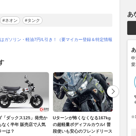
あ
#ネオン
#タンク
はガソリン・軽油7円/L引き！（要マイカー登録＆特定情報
申
す
愛
※
ダ「ダックス125」発売か
Uターンが怖くなくなる167kg
スーパー
もなく半年 販売店で人気
の超軽量ボディフルカウル! 普
ワサキ『Z 
ラーは？
段使いも安心のフレンドリース
ル発売へ 