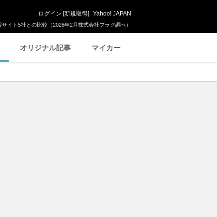
ログイン
[
新規取得
]
Yahoo! JAPAN
サイト5社との比較（2026年2月株式会社プラグ調べ）
オリジナル記事
マイカー