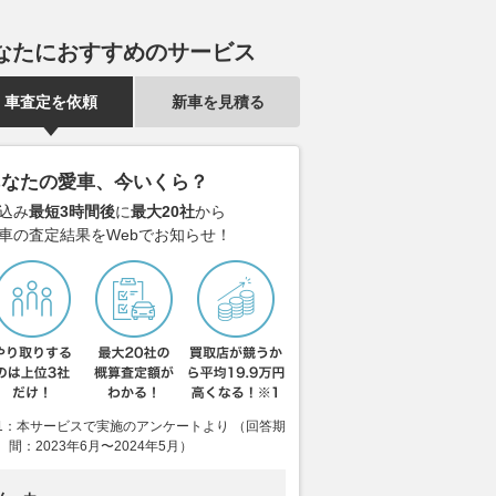
なたにおすすめのサービス
車査定を依頼
新車を見積る
あなたの愛車、今いくら？
込み
最短3時間後
に
最大20社
から
車の査定結果をWebでお知らせ！
1：本サービスで実施のアンケートより （回答期
チャージャー搭載、カ
量産車として世界初の“500cc2
カワサキ「Z40
間：2023年6月〜2024年5月）
H2 SE』2027年モデ
スト2気筒”搭載！ 当時は市販
ル発売！ 新
価格は247万5000円
車最速だったスズキ「T500タ
存在感を増し