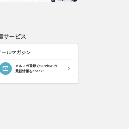
エヴォーラ
ホンダ NSX 3.0
ロールスロイス ゴース
日産 
ラ
ト ロールスロイス ゴ
ック 
支払総額
898
.
0
万円
ースト(第1世代 / RR4)
支払総額
支払総額
905
.
220
.
1
0
万円
連サービス
メールマガジン
メルマガ登録でcarview!の
最新情報をcheck!