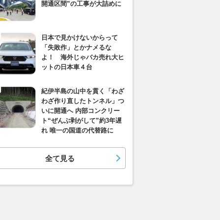
開通区間”の工事が大詰めに
日本で見かけないからって
「失敗作」とかナメるな
よ！ 海外じゃバカ売れ大ヒ
ットの日本車４台
紀伊半島の山中を貫く「わざ
わざ作り直したトンネル」つ
いに開通へ 内部コンクリー
ト“ぜんぶ剥がして”約3年遅
れ 唯一の国道の代替路に
全て見る