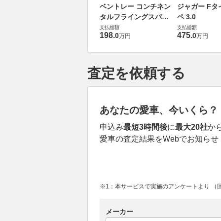
ベントレー コンチネン
ジャガー Fタ
タルフライングスパー
ペ 3.0
6.0 4WD
支払総額
支払総額
198
.
475
.
0
0
万円
万円
査定を依頼する
あなたの愛車、今いくら？
申込み
最短3時間後
に
最大20社
か
愛車の査定結果をWebでお知らせ
※1：本サービスで実施のアンケートより （回答
メーカー