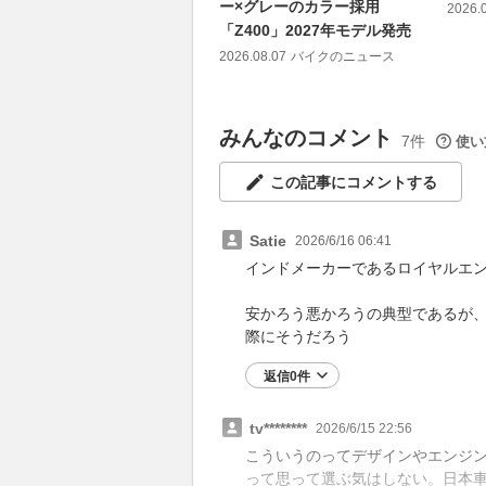
ー×グレーのカラー採用
2026.
「Z400」2027年モデル発売
2026.08.07
バイクのニュース
みんなのコメント
7件
使い
この記事にコメントする
Satie
2026/6/16 06:41
インドメーカーであるロイヤルエ
安かろう悪かろうの典型であるが
際にそうだろう
返信0件
tv********
2026/6/15 22:56
こういうのってデザインやエンジ
って思って選ぶ気はしない。日本