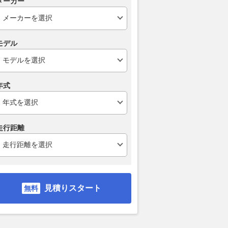
メーカー
イタン」を米国で発見 55年経
レスポンス
2026.08.03
we
った旧車の価値は
2026.08.05
VAGUE
モデル
年式
走行距離
見積りスタート