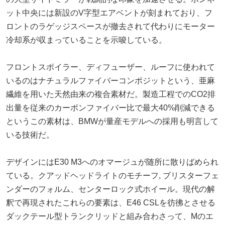
ット中央には新設のV字型エアベントが刻まれており、フ
ロントのラゲッジスペースが撤去されて代わりにモーター
冷却系が収まっていることを示唆している。
フロントスポイラー、ディフューザー、ルーフに使われて
いるのはナチュラルファイバーコンポジットという、亜麻
繊維を用いた天然由来の複合素材だ。製造工程でのCO2排
出量を従来のカーボンファイバー比で最大40%削減できる
というこの素材は、BMWが量産モデルへの採用も明言して
いる技術だ。
デザインにはE30 M3へのオマージュが随所に散りばめられ
ている。クアッドヘッドライトのモチーフ, ブリスターフェ
ンダーのフォルム、センターロック式ホイール。現代の解
釈で再現されたこれらの要素は、E46 CSLを彷彿とさせる
ダックテール型トランクリッドと組み合わさって、Mのエ