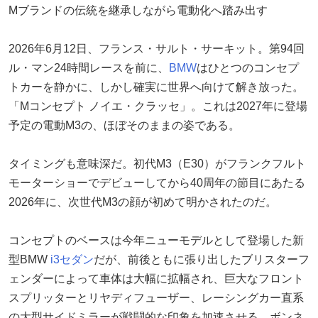
Mブランドの伝統を継承しながら電動化へ踏み出す
2026年6月12日、フランス・サルト・サーキット。第94回
ル・マン24時間レースを前に、
BMW
はひとつのコンセプ
トカーを静かに、しかし確実に世界へ向けて解き放った。
「Mコンセプト ノイエ・クラッセ」。これは2027年に登場
予定の電動M3の、ほぼそのままの姿である。
タイミングも意味深だ。初代M3（E30）がフランクフルト
モーターショーでデビューしてから40周年の節目にあたる
2026年に、次世代M3の顔が初めて明かされたのだ。
コンセプトのベースは今年ニューモデルとして登場した新
型BMW
i3
セダン
だが、前後ともに張り出したブリスターフ
ェンダーによって車体は大幅に拡幅され、巨大なフロント
スプリッターとリヤディフューザー、レーシングカー直系
の大型サイドミラーが戦闘的な印象を加速させる。ボンネ