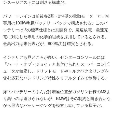
ンスージアストには刺さる構成だ。
パワートレインは前後各2基・計4基の電動モーターと、M
専用の100kWh超バッテリーパックで構成される。このバ
ッテリーはi3の標準仕様とは別開発で、急速放電・急速充
電に対応した専用の化学的組成を採用しているとされる。
最高出力は未公表だが、800馬力は確実とされる。
インテリアも見どころが多い。センターコンソールには
「ハート・オブ・ジョイ」と名付けられたスーパーコンピ
ュータが鎮座し、ドリフトモードやトルクベクタリングを
含む多彩なハンドリング特性をリアルタイムで制御する。
床下バッテリーのぶんだけ着座位置がガソリン仕様のM3よ
り高いのは避けられないが、BMWはその制約と向き合いな
がら最適なパッケージングを模索し続けている様子だ。