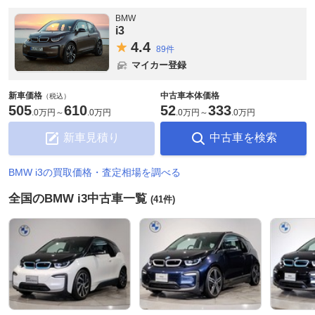
BMW
i3
4.
4
89件
マイカー登録
新車価格
中古車本体価格
（税込）
505
610
52
333
.
0万円
～
.
0万円
.
0万円
～
.
0万円
新車見積り
中古車を検索
BMW i3の買取価格・査定相場を調べる
全国のBMW i3中古車一覧
(41件)