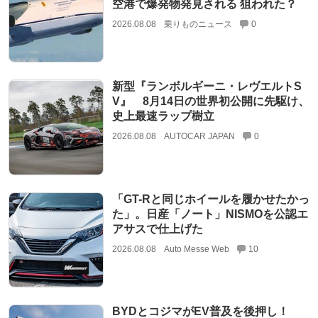
空港で爆発物発見される 狙われた？
2026.08.08
乗りものニュース
0
新型『ランボルギーニ・レヴエルトS
V』 8月14日の世界初公開に先駆け、
史上最速ラップ樹立
2026.08.08
AUTOCAR JAPAN
0
「GT-Rと同じホイールを履かせたかっ
た」。日産「ノート」NISMOを公認エ
アサスで仕上げた
2026.08.08
Auto Messe Web
10
BYDとコジマがEV普及を後押し！