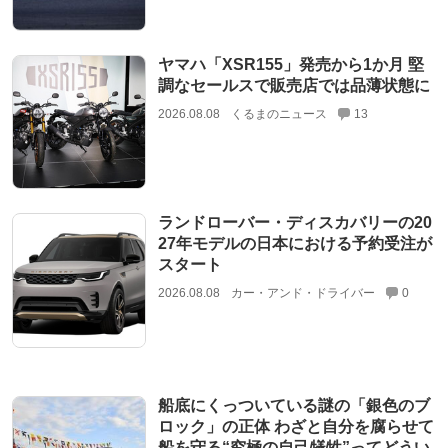
ヤマハ「XSR155」発売から1か月 堅
調なセールスで販売店では品薄状態に
2026.08.08
くるまのニュース
13
ランドローバー・ディスカバリーの20
27年モデルの日本における予約受注が
スタート
2026.08.08
カー・アンド・ドライバー
0
船底にくっついている謎の「銀色のブ
ロック」の正体 わざと自分を腐らせて
船を守る“究極の自己犠牲”ってどうい