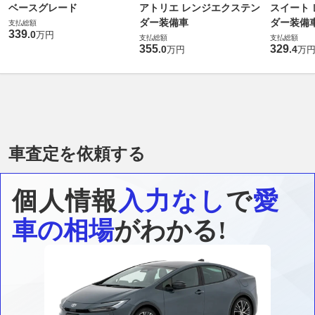
ベースグレード
アトリエ レンジエクステン
スイート
ダー装備車
ダー装備
支払総額
339
.
0
万円
支払総額
支払総額
355
329
.
0
.
4
万円
万
車査定を依頼する
個人情報
入力なし
で
愛
車の相場
がわかる!