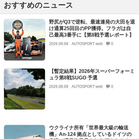
おすすめのニュース
野尻がQ3で逆転、最速連発の大田を退
け通算25回目のPP獲得。フラガは自
己最高3番手に【第8戦予選レポート】
2026.08.08
AUTOSPORT web
0
【暫定結果】2026年スーパーフォーミ
ュラ第8戦SUGO 予選
2026.08.08
AUTOSPORT web
0
ウクライナ所有「世界最大級の輸送
機」An-124 拠点としているドイツの