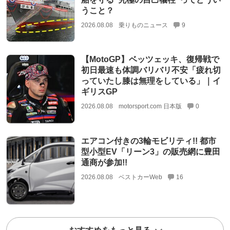
うこと？
2026.08.08
乗りものニュース
9
【MotoGP】ベッツェッキ、復帰戦で
初日最速も体調バリバリ不安「疲れ切
っていたし膝は無理をしている」｜イ
ギリスGP
2026.08.08
motorsport.com 日本版
0
エアコン付きの3輪モビリティ!! 都市
型小型EV「リーン3」の販売網に豊田
通商が参加!!
2026.08.08
ベストカーWeb
16