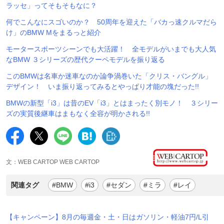
ラッセ」ってそもそもなに？
何でこんなにスゴいのか？ 50周年を迎えた「バカっ速クルマだら
け」のBMW Mをまるっと紹介
モータースポーツシーンでも大活躍！ 全モデルがいまでも大人気
なBMW ３シリーズの歴代クーペモデルを振り返る
このBMWは名車か迷車なのか論争渦巻いた「クリス・バングル」
デザイン！ いま振り返ってみるとやっぱり才能の塊だった!!
BMWの新型「i3」は昔のEV「i3」とはまったく別モノ！ ３シリー
ズの実質後継車はまもなく全容が明かされる!!
文：WEB CARTOP WEB CARTOP
関連タグ
#BMW
#i3
#セダン
#ミラ
#レイ
【キャンペーン】8月の毎週金・土・日はガソリン・軽油7円/L引