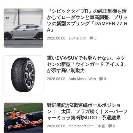
『シビックタイプR』の純正制御を活
かしてローダウンと車高調整、ブリッ
ツの新型スプリング「DAMPER ZZ-R
A」
2026.08.08
レスポンス
3
重いEVやSUVでも滑らせない。ネク
センの新型「ウインガード アイス 3」
が示す高い制動力
2026.08.08
Auto Messe Web
0
野尻智紀が2戦連続ポールポジショ
ン！ 太田、フラガ続く｜スーパーフ
ォーミュラ第8戦SUGO：予選結果
2026.08.08
motorsport.com 日本版
0