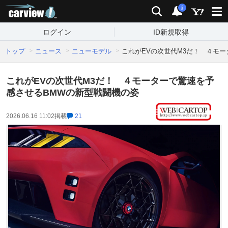
carview!
検索
通知
i
ログイン
ID新規取得
トップ
ニュース
ニューモデル
これがEVの次世代M3だ！ ４モ
これがEVの次世代M3だ！ ４モーターで驚速を予
感させるBMWの新型戦闘機の姿
2026.06.16 11:02
掲載
21