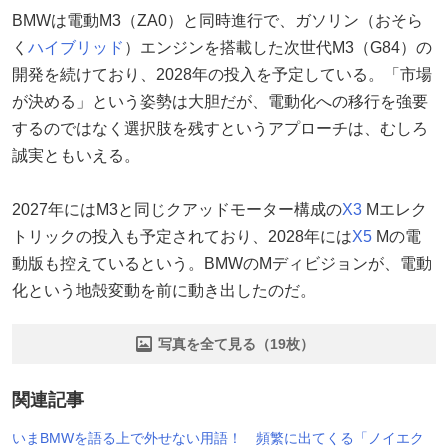
BMWは電動M3（ZA0）と同時進行で、ガソリン（おそら
く
ハイブリッド
）エンジンを搭載した次世代M3（G84）の
開発を続けており、2028年の投入を予定している。「市場
が決める」という姿勢は大胆だが、電動化への移行を強要
するのではなく選択肢を残すというアプローチは、むしろ
誠実ともいえる。
2027年にはM3と同じクアッドモーター構成の
X3
Mエレク
トリックの投入も予定されており、2028年には
X5
Mの電
動版も控えているという。BMWのMディビジョンが、電動
化という地殻変動を前に動き出したのだ。
写真を全て見る（19枚）
関連記事
いまBMWを語る上で外せない用語！ 頻繁に出てくる「ノイエク