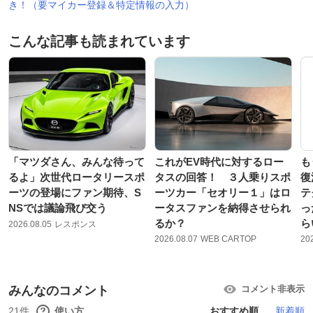
き！（要マイカー登録＆特定情報の入力）
こんな記事も読まれています
「マツダさん、みんな待って
これがEV時代に対するロー
も
るよ」次世代ロータリースポ
タスの回答！ ３人乗りスポ
復
ーツの登場にファン期待、S
ーツカー「セオリー１」はロ
テ
NSでは議論飛び交う
ータスファンを納得させられ
っ
るか？
ら
2026.08.05
レスポンス
2026.08.07
WEB CARTOP
20
みんなのコメント
コメント非表示
21件
使い方
おすすめ順
新着順