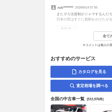
rob********
2026/6/14 07:50
またぞろ法規制がジャマするんだ
日本の官はすぐに規制をかけたが
返信3件
全て
※コメントは個人の
おすすめのサービス
カタログを見る
査定相場を調べる
全国の中古車一覧
(533,976件)