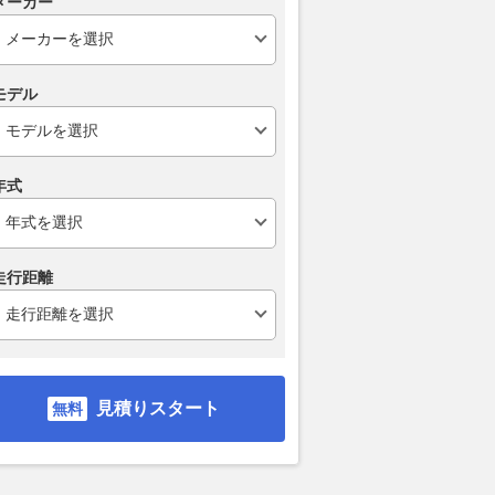
メーカー
シア軍が鹵獲品を改造
日本最長航路で21年 太平洋フ
「自動車船」
な目的は混乱を誘うた
ェリー
仕事はここま
2026.08.04
乗りものニュース
2026.08.03
乗り
乗りものニュース
モデル
年式
走行距離
見積りスタート