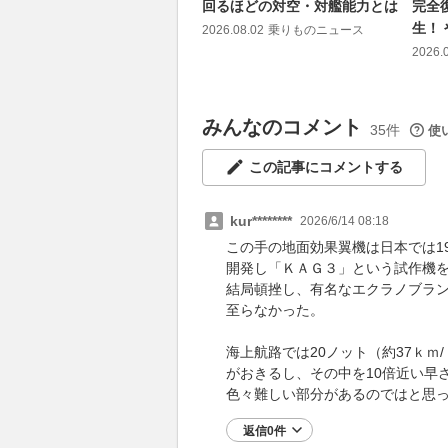
回るほどの対空・対艦能力とは
完全
生！
2026.08.02
乗りものニュース
2026.
みんなのコメント
35件
使
この記事にコメントする
kur********
2026/6/14 08:18
この手の地面効果翼機は日本では1
開発し「ＫＡＧ３」という試作機
結局頓挫し、有名なエクラノブラ
至らなかった。
海上航路では20ノット（約37ｋｍ
がおきるし、その中を10倍近い早
色々難しい部分があるのではと思
返信0件