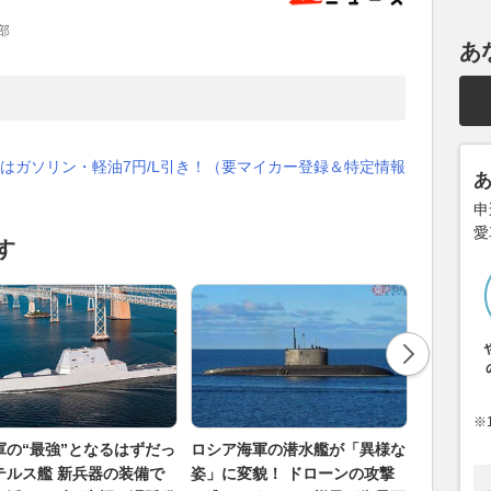
部
あ
はガソリン・軽油7円/L引き！（要マイカー登録＆特定情報
申
愛
す
※
軍の“最強”となるはずだっ
ロシア海軍の潜水艦が「異様な
“ウクラ
テルス艦 新兵器の装備で
姿」に変貌！ ドローンの攻撃
ローンが