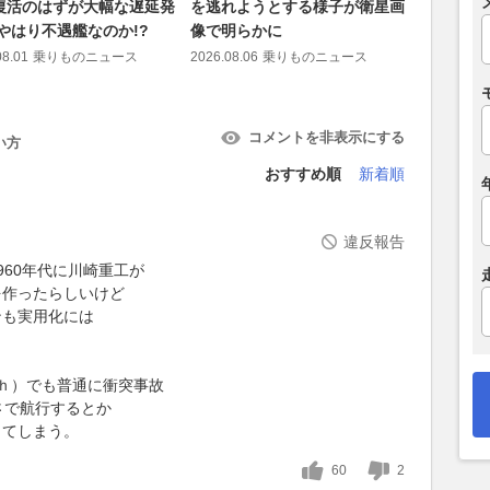
復活のはずが大幅な遅延発
を逃れようとする様子が衛星画
開！ ロ
 やはり不遇艦なのか!?
像で明らかに
か 大き
め？
08.01
乗りものニュース
2026.08.06
乗りものニュース
2026.08.06
コメントを非表示にする
い方
おすすめ順
新着順
違反報告
960年代に川崎重工が
を作ったらしいけど
ンも実用化には
/ｈ）でも普通に衝突事故
さで航行するとか
ってしまう。
60
2