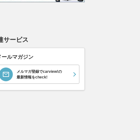
エヴォーラ
ホンダ NSX 3.0
ロールスロイス ゴース
日産 
ラ
ト ロールスロイス ゴ
ック 
支払総額
連サービス
898
.
0
万円
ースト(第1世代 / RR4)
支払総額
支払総額
905
.
220
.
1
0
万円
メールマガジン
メルマガ登録でcarview!の
最新情報をcheck!