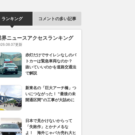
ランキング
コメントの多い記事
業界ニュースアクセスランキング
026.08.07
更新
赤灯だけでサイレンなしのパ
トカーは緊急車両なのか？
抜いていいのかを道路交通法
で解説
新東名の「巨大アーチ橋」つ
いにつながった！ “最後の未
開通区間”の工事が大詰めに
日本で見かけないからって
「失敗作」とかナメるな
よ！ 海外じゃバカ売れ大ヒ