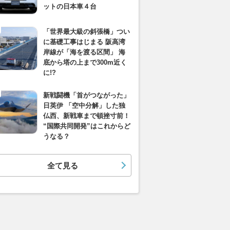
ットの日本車４台
「世界最大級の斜張橋」つい
に基礎工事はじまる 阪高湾
岸線が「海を渡る区間」 海
底から塔の上まで300m近く
に!?
新戦闘機「首がつながった」
日英伊 「空中分解」した独
仏西、新戦車まで頓挫寸前！
“国際共同開発”はこれからど
うなる？
全て見る