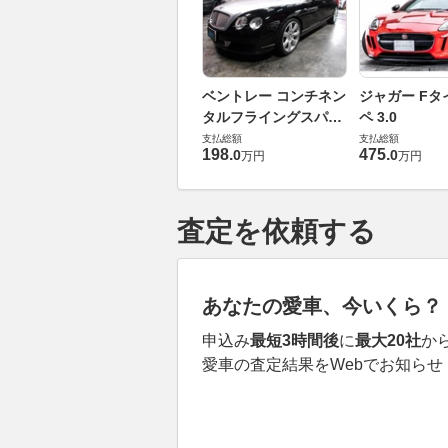
ベントレー コンチネン
ジャガー Fタ
タルフライングスパー
ペ 3.0
6.0 4WD
支払総額
支払総額
198
.
475
.
0
0
万円
万円
査定を依頼する
あなたの愛車、今いくら？
申込み
最短3時間後
に
最大20社
か
愛車の査定結果をWebでお知らせ