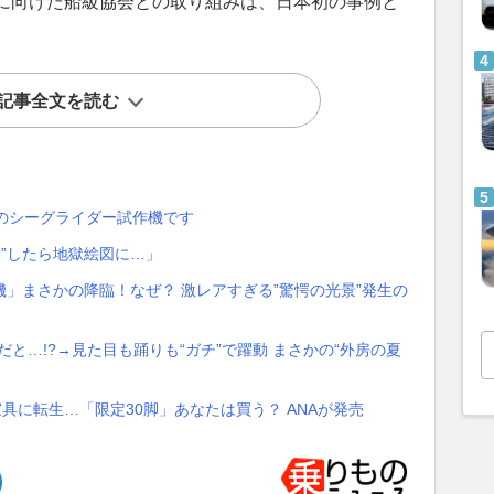
に向けた船級協会との取り組みは、日本初の事例と
記事全文を読む
中のシーグライダー試作機です
大”したら地獄絵図に…」
」まさかの降臨！なぜ？ 激レアすぎる”驚愕の光景”発生の
だと…!?→見た目も踊りも“ガチ”で躍動 まさかの“外房の夏
家具に転生…「限定30脚」あなたは買う？ ANAが発売