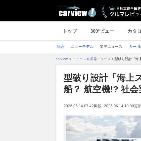
トップ
360°ビュー
カタ
総合
ニューモデル
業界ニュース
カー用
carview!
>
ニュース
>
業界ニュース
>
型破り設計「海上
型破り設計「海上
船？ 航空機!? 
2026.06.14 07:42
掲載
2026.06.14 10:39
更