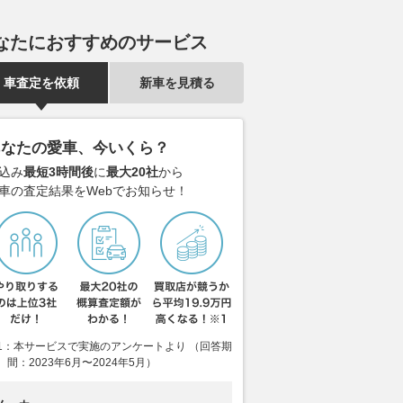
なたにおすすめのサービス
車査定を依頼
新車を見積る
あなたの愛車、今いくら？
込み
最短3時間後
に
最大20社
から
車の査定結果をWebでお知らせ！
1：本サービスで実施のアンケートより （回答期
間：2023年6月〜2024年5月）
イナ製そっくり”自爆ド
超豪華フェリーついに「置き換
なんという“車ビ
上空を飛行する画像公
え」へ 乗り通せば“40時間”の
台積載！ 商