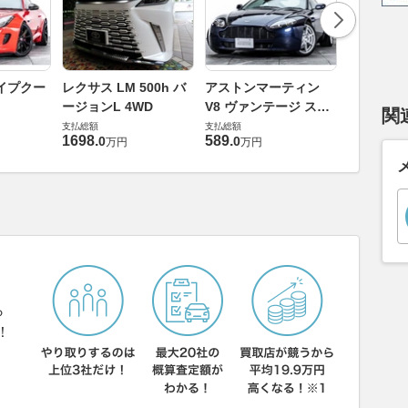
ロータス 
イプクー
レクサス LM 500h バ
アストンマーティン
エヴォー
ージョンL 4WD
V8 ヴァンテージ スポ
関
支払総額
ーツシフト
支払総額
支払総額
448
.
0
万円
1698
.
589
.
0
0
万円
万円
ら
！