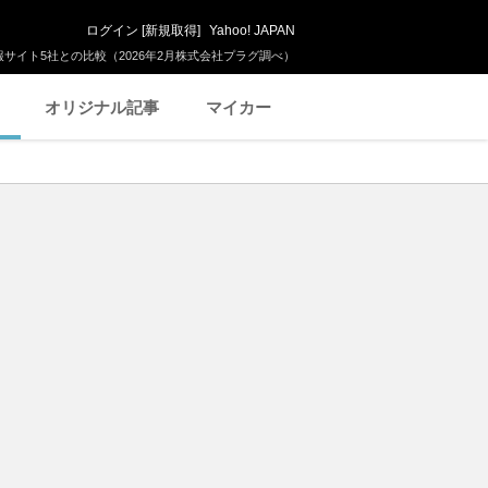
ログイン
[
新規取得
]
Yahoo! JAPAN
サイト5社との比較（2026年2月株式会社プラグ調べ）
オリジナル記事
マイカー