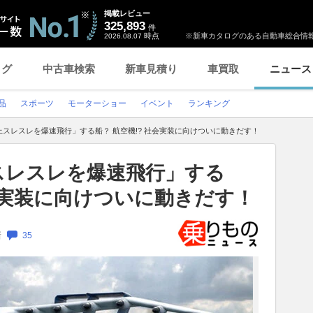
掲載レビュー
325,893
件
時点
※新車カタログのある自動車総合情報
2026.08.07
ログ
中古車検索
新車見積り
車買取
ニュース
品
スポーツ
モーターショー
イベント
ランキング
スレスレを爆速飛行」する船？ 航空機!? 社会実装に向けついに動きだす！
スレスレを爆速飛行」する
社会実装に向けついに動きだす！
新
35