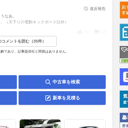
違反報告
ろうなあ。
る。（天下りの電動キックボード以外）
57
23
のコメントを読む（35件）
見解であり、記事提供社と関係はありません。
中古車を検索
新車を見積る