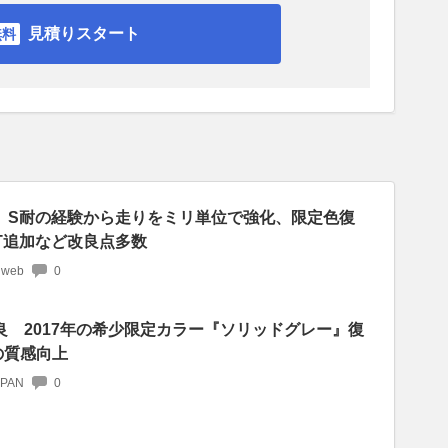
見積りスタート
化。S耐の経験から走りをミリ単位で強化、限定色復
T追加など改良点多数
 web
0
良 2017年の希少限定カラー『ソリッドグレー』復
の質感向上
APAN
0