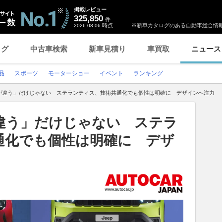
掲載レビュー
325,850
件
時点
※新車カタログのある自動車総合情報
2026.08.06
ログ
中古車検索
新車見積り
車買取
ニュース
品
スポーツ
モーターショー
イベント
ランキング
が違う」だけじゃない ステランティス、技術共通化でも個性は明確に デザインへ注力
違う」だけじゃない ステラ
通化でも個性は明確に デザ