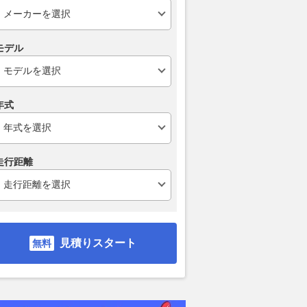
モデル
タフなオフロード車が
2026年欧州版 最も注目すべ
BMW、中国
カントリーマン』に新
きスポーツカー 10選（前
セデスGクラ
年式
仕様車 10月正式発表
編） 「楽しさ」で決まる真の
ド車「G74
価値 珠玉の1台はアルピーヌ
『iX3』など
A110
AUTOCAR JAPAN
2026.08.04
AUT
2026.08.03
AUTOCAR JAPAN
走行距離
見積りスタート