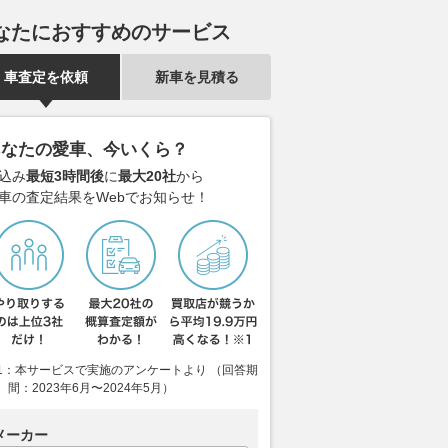
なたにおすすめのサービス
車査定を依頼
新車を見積る
あなたの愛車、今いくら？
込み
最短3時間後
に
最大20社
から
車の査定結果をWebでお知らせ！
1：本サービスで実施のアンケートより （回答期
間：2023年6月〜2024年5月）
メーカー