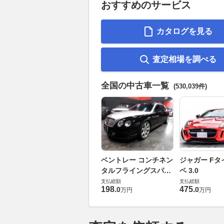
おすすめのサービス
カタログを見る
査定相場を調べる
全国の中古車一覧
(530,039件)
ベントレー コンチネン
ジャガー Fタ
タルフライングスパー
ペ 3.0
6.0 4WD
支払総額
支払総額
198
.
475
.
0
0
万円
万円