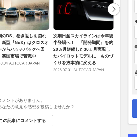
制のDS、巻き返しを図れ
次期日産スカイラインは今年後
ミニから
 新型『No3』はクロスオ
半登場へ！ 『開発期間』を約
登場 『
ーからハッチバックへ回
20ヵ月短縮した30ヵ月実現し
たな特別
 英国市場で苦戦中
たパイロットモデルに ものづ
へ
くりを抜本的に変える
08.04
AUTOCAR JAPAN
2026.08.03
2026.07.31
AUTOCAR JAPAN
コメントがありません。
あなたの意見や感想を投稿しませんか？
この記事にコメントする