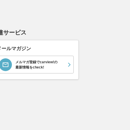
連サービス
メールマガジン
メルマガ登録でcarview!の
最新情報をcheck!