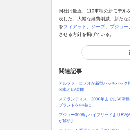
同社は最近、110車種の新モデル
表した。大幅な経費削減、新たな
を
フィアット
、
ジープ
、
プジョー
させる方針を掲げている。
関連記事
アルファ・ロメオが新型ハッチバック投
関車とEV展開
ステランティス、2030年までに60車
ブランドを中核に
プジョー3008はハイブリッドよりEV
が解析】