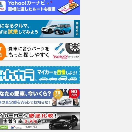
イス ゴース
ホンダ NSX 3.0
日産 エルグランド 3.5
日産 
スロイス ゴ
VIP パワーシートパッ
ック 
支払総額
898
.
0
万円
世代 / RR4)
ケージ
支払総額
支払総額
684
.
220
.
0
0
万円