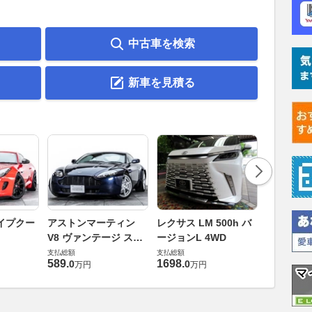
中古車を検索
新車を見積る
ロールスロ
イプクー
アストンマーティン
レクサス LM 500h バ
ト ロール
V8 ヴァンテージ スポ
ージョンL 4WD
ースト(第1
支払総額
ーツシフト
支払総額
支払総額
905
.
1
万円
589
.
1698
.
0
0
万円
万円