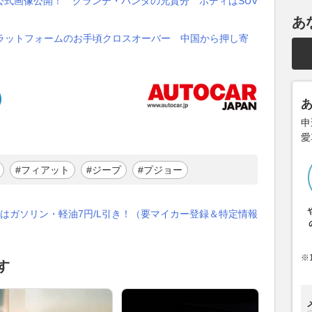
公式画像公開！ グランデ・パンダの兄貴分 ボディはSUV
あ
新プラットフォームのお手頃クロスオーバー 中国から押し寄
申
愛
#フィアット
#ジープ
#プジョー
はガソリン・軽油7円/L引き！（要マイカー登録＆特定情報
※
す