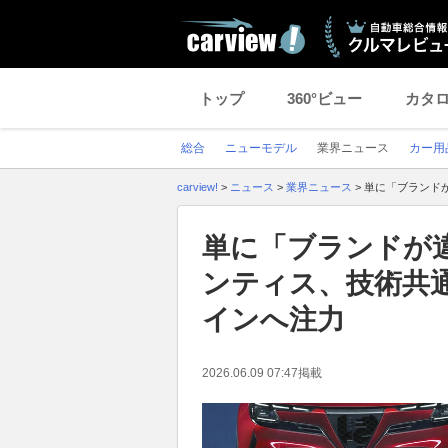
トップ
360°ビュー
カタ
総合
ニューモデル
業界ニュース
カー用
carview!
>
ニュース
>
業界ニュース
>
単に「ブランド
単に「ブランドが
ンティス、技術共
インへ注力
2026.06.09 07:47
掲載