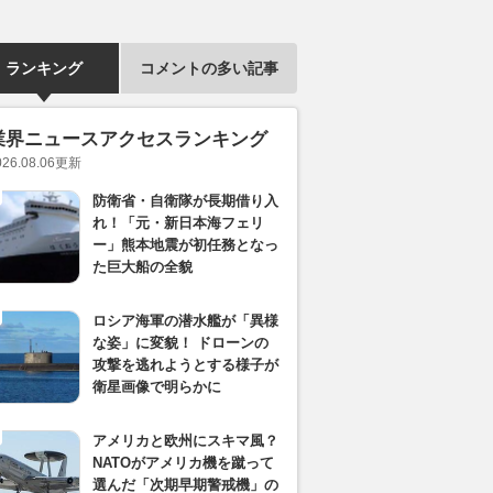
ランキング
コメントの多い記事
業界ニュースアクセスランキング
026.08.06
更新
防衛省・自衛隊が長期借り入
れ！「元・新日本海フェリ
ー」熊本地震が初任務となっ
た巨大船の全貌
ロシア海軍の潜水艦が「異様
な姿」に変貌！ ドローンの
攻撃を逃れようとする様子が
衛星画像で明らかに
アメリカと欧州にスキマ風？
NATOがアメリカ機を蹴って
選んだ「次期早期警戒機」の