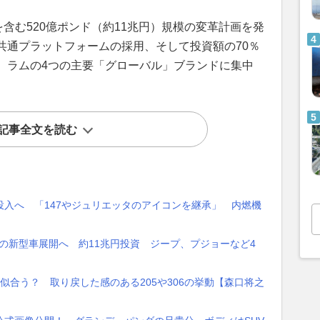
を含む520億ポンド（約11兆円）規模の変革計画を発
共通プラットフォームの採用、そして投資額の70％
、ラムの4つの主要「グローバル」ブランドに集中
記事全文を読む
入へ 「147やジュリエッタのアイコンを継承」 内燃機
種の新型車展開へ 約11兆円投資 ジープ、プジョーなど4
が似合う？ 取り戻した感のある205や306の挙動【森口将之