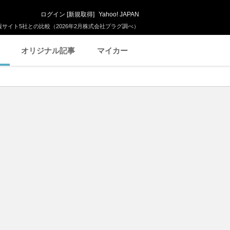
ログイン
[
新規取得
]
Yahoo! JAPAN
サイト5社との比較（2026年2月株式会社プラグ調べ）
オリジナル記事
マイカー