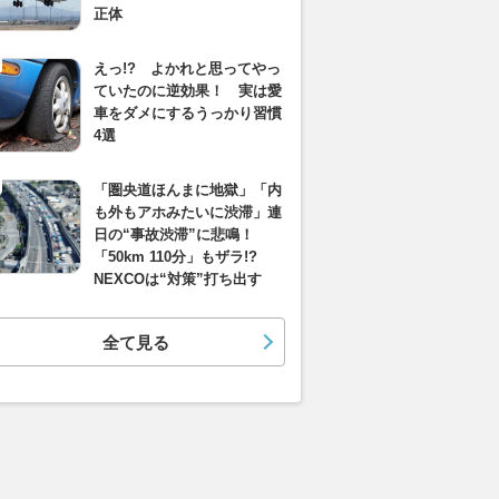
正体
えっ!? よかれと思ってやっ
ていたのに逆効果！ 実は愛
車をダメにするうっかり習慣
4選
「圏央道ほんまに地獄」「内
も外もアホみたいに渋滞」連
日の“事故渋滞”に悲鳴！
「50km 110分」もザラ!?
NEXCOは“対策”打ち出す
全て見る