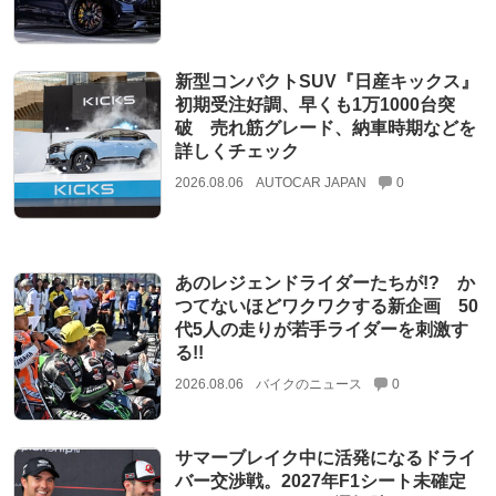
新型コンパクトSUV『日産キックス』
初期受注好調、早くも1万1000台突
破 売れ筋グレード、納車時期などを
詳しくチェック
2026.08.06
AUTOCAR JAPAN
0
あのレジェンドライダーたちが!? か
つてないほどワクワクする新企画 50
代5人の走りが若手ライダーを刺激す
る!!
2026.08.06
バイクのニュース
0
サマーブレイク中に活発になるドライ
バー交渉戦。2027年F1シート未確定