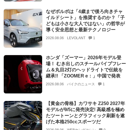
なぜボルボは「4歳まで後ろ向きチャ
イルドシート」を推奨するのか？「子
どもは小さな大人ではない」の哲学が
導く安全思想と最新テクノロジー
2026.08.06
LEVOLANT
1
ホンダ「ズーマー」2026年モデル登
場！ むき出しのスチールパイプフレー
ム＆丸目2灯のヘッドライトで伝統を
継承!! 「ZOOMER e：」中国で発表
2026.08.06
バイクのニュース
1
【黄金の骨格】カワサキ Z250 2027年
モデルが9/5に発売決定! 高級感を極め
たツートーンとグラフィック刷新を遂
げた本格250ccスポーツだ