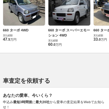
660 ターボ 4WD
660 ターボ スーパーエモー
660 ター
ション 4WD
支払総額
支払総額
47
33
.
5
.
0
万円
万円
支払総額
60
.
0
万円
車査定を依頼する
あなたの愛車、今いくら？
申込み
最短3時間後
に
最大20社
から愛車の査定結果をWebでお知ら
せ！