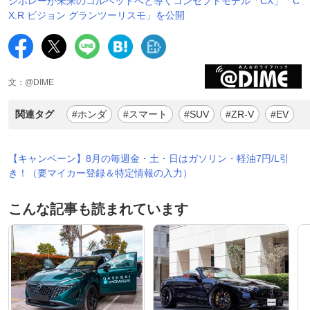
シボレーが未来のコルベットへと導くコンセプトモデル「CX」「C
X.R ビジョン グランツーリスモ」を公開
文：@DIME
関連タグ
#ホンダ
#スマート
#SUV
#ZR-V
#EV
【キャンペーン】8月の毎週金・土・日はガソリン・軽油7円/L引
き！（要マイカー登録＆特定情報の入力）
こんな記事も読まれています