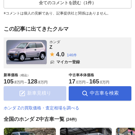
全てのコメントを読む（1件）
※コメントは個人の見解であり、記事提供社と関係はありません。
この記事に出てきたクルマ
ホンダ
Z
4.
0
146件
マイカー登録
新車価格
中古車本体価格
（税込）
105
128
17
165
.
8万円
～
.
8万円
.
0万円
～
.
0万円
新車見積り
中古車を検索
ホンダ Zの買取価格・査定相場を調べる
全国のホンダ Z中古車一覧
(24件)