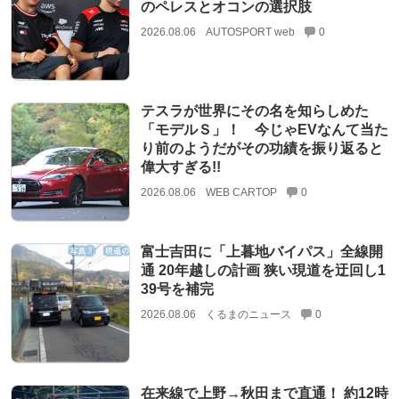
のペレスとオコンの選択肢
2026.08.06
AUTOSPORT web
0
テスラが世界にその名を知らしめた
「モデルＳ」！ 今じゃEVなんて当た
り前のようだがその功績を振り返ると
偉大すぎる!!
2026.08.06
WEB CARTOP
0
富士吉田に「上暮地バイパス」全線開
通 20年越しの計画 狭い現道を迂回し1
39号を補完
2026.08.06
くるまのニュース
0
在来線で上野→秋田まで直通！ 約12時