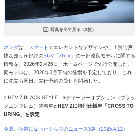
写真を全て見る（2枚）
ホンダ
は、
スマート
でエレガントなデザインや、上質で爽
快な走りが好評の
SUV
「
ZR-V
」の一部改良モデルに関する
情報を、2026年2月26日、ホームページで先行公開した。
同モデルは、2026年3月下旬の登場を予定しており、これ
に先立ち同日、先行予約の受付を開始した。
e:HEV Z BLACK STYLE ※ディーラーオプション（ブラッ
クエンブレム）装着車
e:HEV Zに特別仕様車「CROSS TO
URING」を設定
今週、話題になったクルマのニュース3選（2025.4.12）