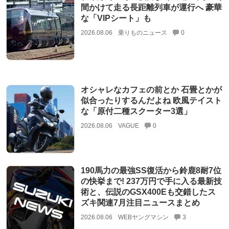
間かけて走る長距離列車が運行へ 豪華
な「VIPシート」も
2026.08.06
乗りものニュース
0
オシャレなカフェの前とか 石畳とかが
似合ったりするんだよね 欧風テイスト
な「原付二種スクーター3選」
2026.08.06
VAGUE
0
190馬力の最強SS復活から鈴鹿8耐7位
の快挙まで! 237万円で手に入る最新技
術と、伝説のGSX400Eも交錯したス
ズキ関連7月注目ニュースまとめ
2026.08.06
WEBヤングマシン
3