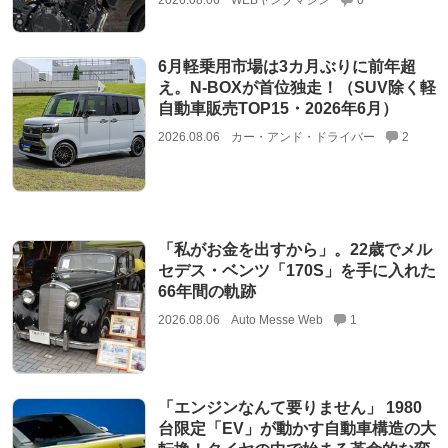
2026.08.06
WEBヤングマシン
0
6月軽乗用市場は3カ月ぶりに前年超
え。N-BOXが首位独走！（SUV除く軽
自動車販売TOP15・2026年6月）
2026.08.06
カー・アンド・ドライバー
2
「私がお金を出すから」。22歳でメル
セデス・ベンツ「170S」を手に入れた
66年間の軌跡
2026.08.06
Auto Messe Web
1
「エンジンなんて要りません」 1980
台限定「EV」が動かす自動車構造の大