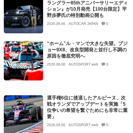
ラングラー85thアニバーサリーエディ
ション』が10月発売【100台限定】平
野歩夢氏の特別動画公開も
2026.08.06
AUTOCAR JAPAN
0
“ホーム”ル・マンで大きな失望。プジ
ョー9X8、改良型開発と並行し不調の
原因を徹底究明へ
2026.08.06
AUTOSPORT web
0
選手権6位に後退したアルピーヌ、次
戦オランダでアップデートを実施「5
位争いの希望を繋ぐためにも非常に重
要」
2026.08.06
AUTOSPORT web
0