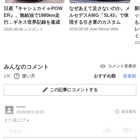
日産『キャシュカイ e-POW
なぜあえて足さないのか。メ
新
ER』、無給油で1980km走
ルセデスAMG「SL43」で体
ッ
行…ギネス世界記録を達成
現する引き算のカスタム
も
レ
2026.08.06
Auto Messe Web
2026.08.06
レスポンス
く
20
みんなのコメント
コメント非表示
1件
使い方
おすすめ順
新着順
この記事にコメントする
******
違反報告
2026/3/03 19:23
また値上げｗ
2
0
返信0件