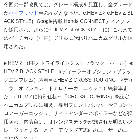
今回の一部改良では、グレード構成を見直し、全グレード
が
ハイブリッド
車の設定となった。e:HEV Zとe:HEV Z BL
ACK STYLEにGoogle搭載 Honda CONNECTディスプレー
が採用され、さらにe:HEV Z BLACK STYLEにはこれまで
のバーチカル（垂直）グリルに代わりハニカムグリルが採
用された。
e:HEV Z （FF／トワイライトミストブラック・パール）e:
HEV Z BLACK STYLE ※ディーラーオプション（ブラッ
クエンブレム）装着車e:HEV Z CROSS TOURING ※ディ
ーラーオプション（ドアロア―ガーニッシュ）装着車ま
た、e:HEV Zに特別仕様車「CROSS TOURING」を設定。
ハニカムグリルに加え、専用フロントバンパーやフロント
ロアーガーニッシュ、サイドアンダースポイラーなどが採
用され、内装色は、オレンジステッチが施された明るいグ
レージュとすることで、アウトドア志向のユーザーのニー
ズに応えていく。