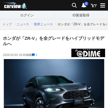
carview!
検索
通知
i
ログイン
ID新規取得
トップ
ニュース
業界ニュース
ホンダが「ZR-V」を全グレードを
ホンダが「ZR-V」を全グレードをハイブリッドモデ
ルへ
2026.03.03 19:00
掲載
1