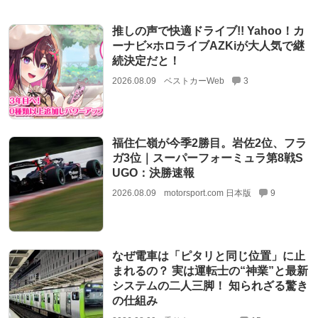
推しの声で快適ドライブ!! Yahoo！カ
ーナビ×ホロライブAZKiが大人気で継
続決定だと！
2026.08.09
ベストカーWeb
3
福住仁嶺が今季2勝目。岩佐2位、フラ
ガ3位｜スーパーフォーミュラ第8戦S
UGO：決勝速報
2026.08.09
motorsport.com 日本版
9
なぜ電車は「ピタリと同じ位置」に止
まれるの？ 実は運転士の“神業”と最新
システムの二人三脚！ 知られざる驚き
の仕組み