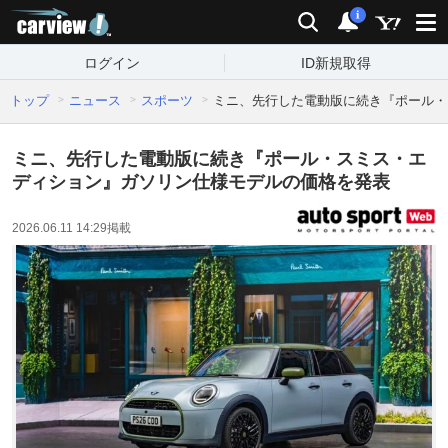
carview!
検索
通知
i
ログイン
ID新規取得
トップ
ニュース
スポーツ
ミニ、先行した電動版に続き『ポール・
ミニ、先行した電動版に続き『ポール・スミス・エ
ディション』ガソリン仕様モデルの価格を発表
2026.06.11 14:29
掲載