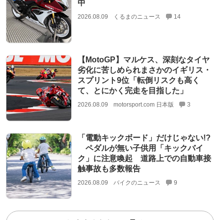
中
2026.08.09
くるまのニュース
14
【MotoGP】マルケス、深刻なタイヤ
劣化に苦しめられまさかのイギリス・
スプリント9位「転倒リスクも高く
て、とにかく完走を目指した」
2026.08.09
motorsport.com 日本版
3
「電動キックボード」だけじゃない!?
ペダルが無い子供用「キックバイ
ク」に注意喚起 道路上での自動車接
触事故も多数報告
2026.08.09
バイクのニュース
9