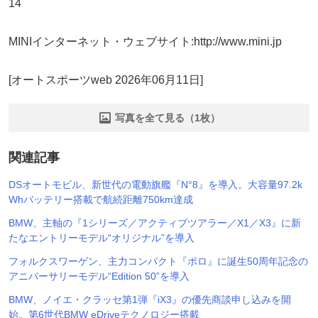
14
MINIインターネット・ウェブサイト:http://www.mini.jp
[オートスポーツweb 2026年06月11日]
写真を全て見る（1枚）
関連記事
DSオートモビル、新世代の電動旗艦『N°8』を導入。大容量97.2k
Whバッテリー搭載で航続距離750km達成
BMW、主軸の『1シリーズ／アクティブツアラー／X1／X3』に新
たなエントリーモデル“オリジナル”を導入
フォルクスワーゲン、主力コンパクト『ポロ』に誕生50周年記念の
アニバーサリーモデル“Edition 50”を導入
BMW、ノイエ・クラッセ第1弾『iX3』の優先商談申し込みを開
始。第6世代BMW eDriveテクノロジー搭載