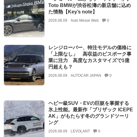
Toto BMWが渋谷松濤の新店舗に込め
た情熱【Key’s note】
2026.08.09
Auto Messe Web
0
レンジローバー、特注モデルの価格に
「上限なし」 高収益のビスポーク事
業に注力 高度なカスタマイズで1億
円超えも？
2026.08.09
AUTOCAR JAPAN
0
ヘビー級SUV・EVの巨躯を掌握する
氷上性能。最新作「ブリザック ICEPE
AK」がもたらす冬のグランドツーリ
ング
2026.08.09
LEVOLANT
0