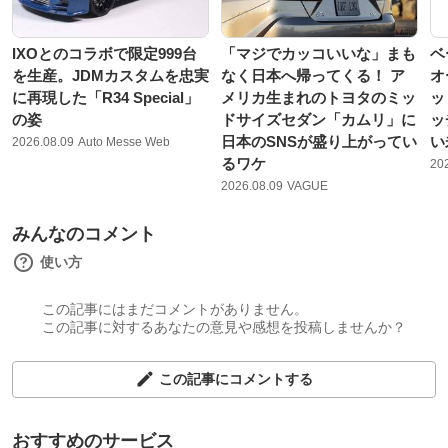
IXOとのコラボで限定999台
「マジでカッコいいな」まも
ベ
を生産。JDMカスタムを忠実
なく日本へ帰ってくる！ ア
オ
に再現した「R34 Special」
メリカ生まれのトヨタのミッ
ッ
の姿
ドサイズセダン「カムリ」に
ッ
日本のSNSが盛り上がってい
い
2026.08.09
Auto Messe Web
るワケ
20
2026.08.09
VAGUE
みんなのコメント
使い方
この記事にはまだコメントがありません。
この記事に対するあなたの意見や感想を投稿しませんか？
この記事にコメントする
おすすめのサービス