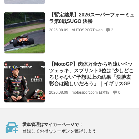
【暫定結果】2026スーパーフォーミュ
ラ第8戦SUGO 決勝
2026.08.09
AUTOSPORT web
2
【MotoGP】肉体万全から程遠いベッ
ツェッキ、スプリント3位は”少しどこ
ろじゃない”予想以上の結果「決勝表
彰台は難しいだろう」｜イギリスGP
2026.08.09
motorsport.com 日本版
0
愛車管理はマイカーページで！
登録してお得なクーポンを獲得しよう