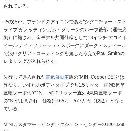
されている。
そのほか、ブランドのアイコンである“シグニチャー・スト
ライプ”がノッティンガム・グリーンのルーフ後部（運転席
側）に施され、全モデル共通仕様として18インチ アロイホ
イール ナイトフラッシュ・スポークにダーク・スティール
で淡いクリア・コーティングを施したうえでPaul Smithの
レタリングが入れられる。
先行して導入された
電気自動車
版の“MINI Cooper SE”とは
異なり、いずれのボディタイプでも1.5リッター直列3気筒
直噴ターボの“C”と、同2.0リッター直列4気筒直噴ターボ
の“S”が用意され、価格は465万～577万円（税込）となっ
ている。
MINIカスタマー・インタラクション・センター:0120-3298-