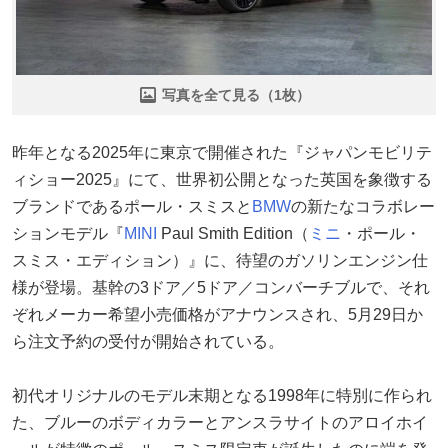
写真を全て見る（1枚）
昨年となる2025年に東京で開催された『ジャパンモビリテ
ィショー2025』にて、世界初公開となった英国を象徴する
ブランドであるポール・スミスと
BMW
の新たなコラボレー
ションモデル『
MINI
Paul Smith Edition（
ミニ
・ポール・
スミス・エディション）』に、待望のガソリンエンジン仕
様が登場。基幹の3ドア／5ドア／コンバーチブルで、それ
ぞれメーカー希望小売価格がアナウンスされ、5月29日か
ら注文予約の受付が開始されている。
初代オリジナルのモデル末期となる1998年に特別に作られ
た、ブルーのボディカラーとアンスラサイトのアロイホイ