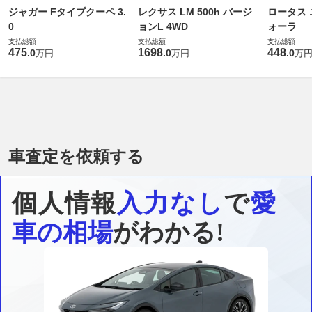
ジャガー Fタイプクーペ 3.
レクサス LM 500h バージ
ロータス 
0
ョンL 4WD
ォーラ
支払総額
支払総額
支払総額
475
1698
448
.
0
.
0
.
0
万円
万円
万
車査定を依頼する
個人情報
入力なし
で
愛
車の相場
がわかる!