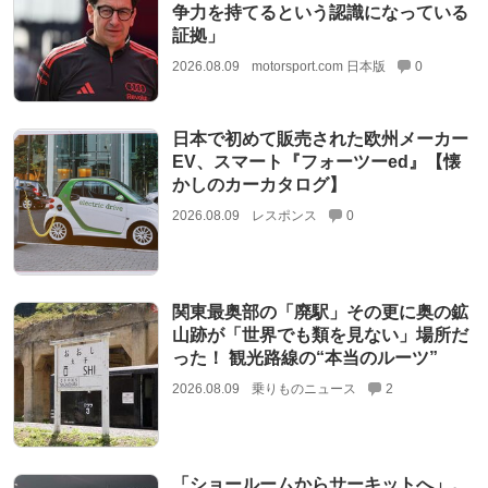
争力を持てるという認識になっている
証拠」
2026.08.09
motorsport.com 日本版
0
日本で初めて販売された欧州メーカー
EV、スマート『フォーツーed』【懐
かしのカーカタログ】
2026.08.09
レスポンス
0
関東最奥部の「廃駅」その更に奥の鉱
山跡が「世界でも類を見ない」場所だ
った！ 観光路線の“本当のルーツ”
2026.08.09
乗りものニュース
2
「ショールームからサーキットへ」。