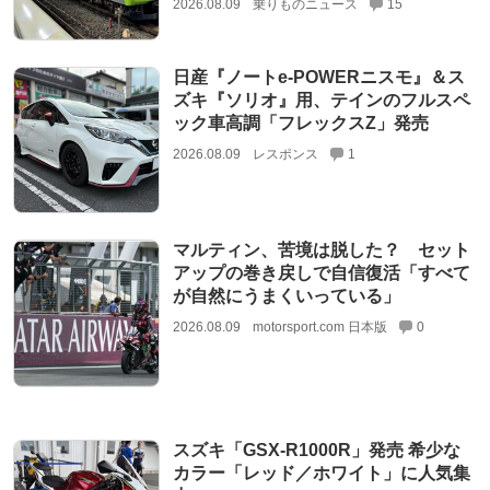
2026.08.09
乗りものニュース
15
日産『ノートe-POWERニスモ』＆ス
ズキ『ソリオ』用、テインのフルスペ
ック車高調「フレックスZ」発売
2026.08.09
レスポンス
1
マルティン、苦境は脱した？ セット
アップの巻き戻しで自信復活「すべて
が自然にうまくいっている」
2026.08.09
motorsport.com 日本版
0
スズキ「GSX-R1000R」発売 希少な
カラー「レッド／ホワイト」に人気集