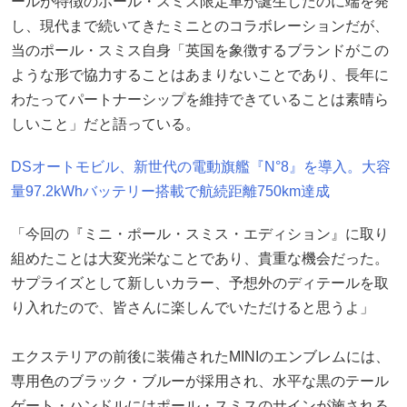
ールが特徴のポール・スミス限定車が誕生したのに端を発
し、現代まで続いてきたミニとのコラボレーションだが、
当のポール・スミス自身「英国を象徴するブランドがこの
ような形で協力することはあまりないことであり、長年に
わたってパートナーシップを維持できていることは素晴ら
しいこと」だと語っている。
DSオートモビル、新世代の電動旗艦『N°8』を導入。大容
量97.2kWhバッテリー搭載で航続距離750km達成
「今回の『ミニ・ポール・スミス・エディション』に取り
組めたことは大変光栄なことであり、貴重な機会だった。
サプライズとして新しいカラー、予想外のディテールを取
り入れたので、皆さんに楽しんでいただけると思うよ」
エクステリアの前後に装備されたMINIのエンブレムには、
専用色のブラック・ブルーが採用され、水平な黒のテール
ゲート・ハンドルにはポール・スミスのサインが施される