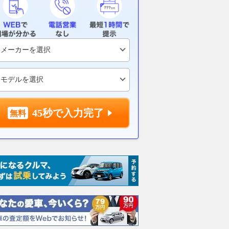
用モデルの現在地
ベストカーWeb
2026.08.05
ベス
2026.08.06
Auto Messe Web
45秒で入力完了