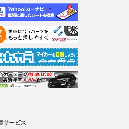
イス ゴース
ホンダ NSX 3.0
日産 エルグランド 3.5
日産 
スロイス ゴ
VIP パワーシートパッ
ック 
支払総額
898
.
0
万円
世代 / RR4)
ケージ
支払総額
支払総額
684
.
220
.
0
0
万円
連サービス