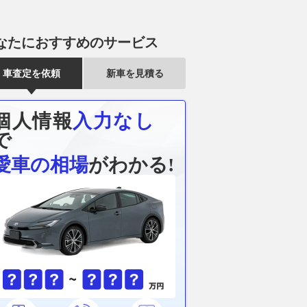
なたにおすすめのサービス
車査定を依頼
新車を見積る
個人情報
入力なし
で
愛車の相場
がわかる!
せるほど路面を捉え
熊谷ナンバーだったホンダ
もはやランクル
ハイトワゴンに圧勝す
「NSX Type S」が新車価格の
ラックスを徹
イの「FR駆動による
3.6倍に!? 欧州のオークション
デルチェンジ
登坂力」
でさらに人気が高まる純日本専
で進化した