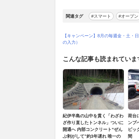
関連タグ
#スマート
#オープン
【キャンペーン】8月の毎週金・土・日
の入力）
こんな記事も読まれていま
紀伊半島の山中を貫く「わざわ
荷台
ざ作り直したトンネル」ついに
ンプ
開通へ 内部コンクリート“ぜん
ピッ
ぶ剥がして”約3年遅れ 唯一の
間