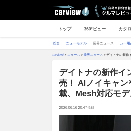
トップ
360°ビュー
カタ
総合
ニューモデル
業界ニュース
カー用
carview!
>
ニュース
>
業界ニュース
>
デイトナの新作イ
デイトナの新作イン
売！ AIノイキャン
載、Mesh対応モ
2026.06.16 20:47
掲載