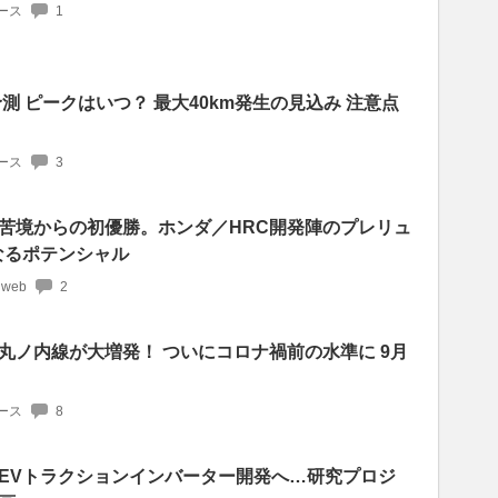
ース
1
予測 ピークはいつ？ 最大40km発生の見込み 注意点
ース
3
苦境からの初優勝。ホンダ／HRC開発陣のプレリュ
なるポテンシャル
 web
2
丸ノ内線が大増発！ ついにコロナ禍前の水準に 9月
ース
8
EVトラクションインバーター開発へ…研究プロジ