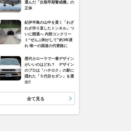
選んだ「次期早期警戒機」の
正体
紀伊半島の山中を貫く「わざ
わざ作り直したトンネル」つ
いに開通へ 内部コンクリー
ト“ぜんぶ剥がして”約3年遅
れ 唯一の国道の代替路に
歴代カローラで一番デザイン
がいいのはどれ？ デザイン
のプロは「ハチロク」の影に
隠れた「５代目セダン」を選
出!!
全て見る