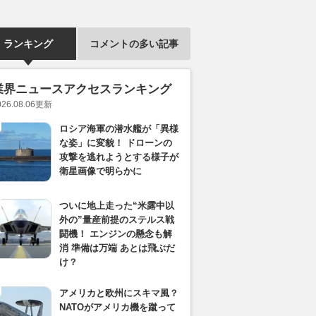
ランキング
コメントの多い記事
業界ニュースアクセスランキング
026.08.06
更新
ロシア海軍の潜水艦が「異様
な姿」に変貌！ ドローンの
攻撃を逃れようとする様子が
衛星画像で明らかに
ついに地上走った“米露中以
外の”量産前提のステルス戦
闘機！ エンジンの懸念も解
消 準備は万端 あとは飛ぶだ
け？
アメリカと欧州にスキマ風？
NATOがアメリカ機を蹴って