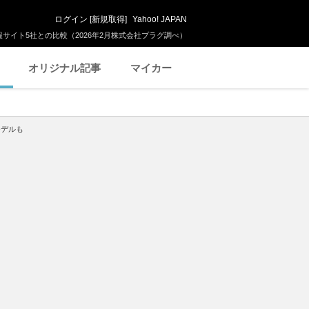
ログイン
[
新規取得
]
Yahoo! JAPAN
サイト5社との比較（2026年2月株式会社プラグ調べ）
オリジナル記事
マイカー
モデルも