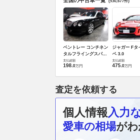
全国の中古車一覧
(530,677件)
ベントレー コンチネン
ジャガー Fタ
タルフライングスパー
ペ 3.0
6.0 4WD
支払総額
支払総額
198
.
475
.
0
0
万円
万円
査定を依頼する
個人情報
入力
愛車の相場
がわ