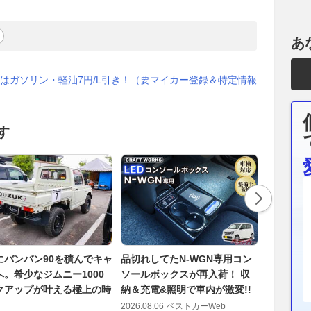
あ
はガソリン・軽油7円/L引き！（要マイカー登録＆特定情報
す
にバンバン90を積んでキャ
品切れしてたN-WGN専用コン
荷物を載
へ。希少なジムニー1000
ソールボックスが再入荷！ 収
る！ FF
クアップが叶える極上の時
納＆充電&照明で車内が激変!!
るエブリ
圧倒的な
2026.08.06
ベストカーWeb