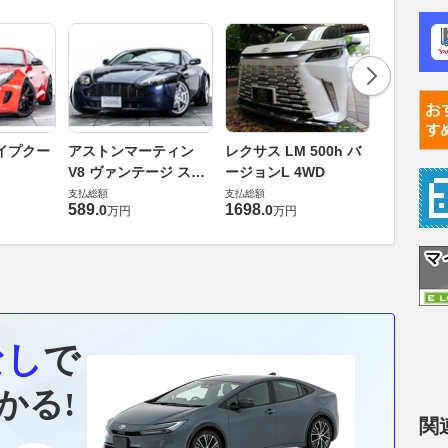
ロールスロ
イプクー
アストンマーティン
レクサス LM 500h バ
ト ロール
V8 ヴァンテージ スポ
ージョンL 4WD
ースト(第1
支払総額
ーツシフト
支払総額
支払総額
905
.
1
万円
589
.
1698
.
0
0
万円
万円
なし
で
かる!
関