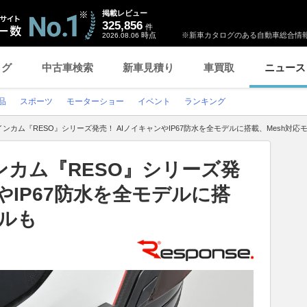
掲載レビュー
325,856
件
時点
※新車カタログのある自動車総合情報
2026.08.06
ログ
中古車検索
新車見積り
車買取
ニュース
品
スポーツ
モーターショー
イベント
ランキング
ンカム『RESO』シリーズ発売！ AIノイキャンやIP67防水を全モデルに搭載、Mesh対応
カム『RESO』シリーズ発
やIP67防水を全モデルに搭
デルも