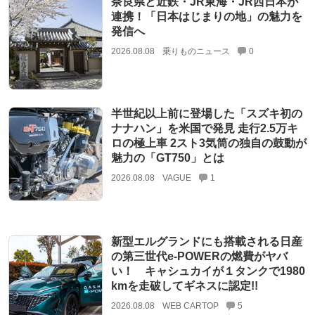
奈良県と近鉄・JR東海・JR西日本が
連携！「日本はじまりの地」の魅力を
発信へ
2026.08.08
乗りものニュース
0
半世紀以上前に登場した「スズキ初の
ナナハン」を米国で発見 走行2.5万キ
ロの極上車 2スト3気筒の独自の鼓動が
魅力の「GT750」とは
2026.08.08
VAGUE
1
新型エルグランドにも搭載される日産
の第三世代e-POWERの燃費がヤバ
い！ キャシュカイが１タンクで1980
kmを走破してギネスに認定!!
2026.08.08
WEB CARTOP
5