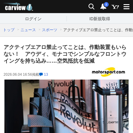
carview!
検索
通知
i
ログイン
ID新規取得
トップ
ニュース
スポーツ
アクティブエアロ禁止ってことは、作動
アクティブエアロ禁止ってことは、作動装置もいら
ない！ アウディ、モナコでシンプルなフロントウ
イングを持ち込み……空気抵抗を低減
2026.06.04 16:56
掲載
13