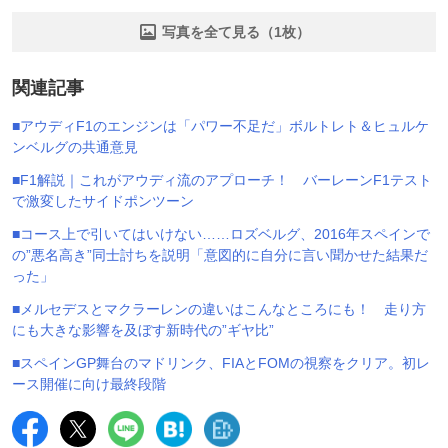
写真を全て見る（1枚）
関連記事
■アウディF1のエンジンは「パワー不足だ」ボルトレト＆ヒュルケ
ンベルグの共通意見
■F1解説｜これがアウディ流のアプローチ！ バーレーンF1テスト
で激変したサイドポンツーン
■コース上で引いてはいけない……ロズベルグ、2016年スペインで
の”悪名高き”同士討ちを説明「意図的に自分に言い聞かせた結果だ
った」
■メルセデスとマクラーレンの違いはこんなところにも！ 走り方
にも大きな影響を及ぼす新時代の”ギヤ比”
■スペインGP舞台のマドリンク、FIAとFOMの視察をクリア。初レ
ース開催に向け最終段階