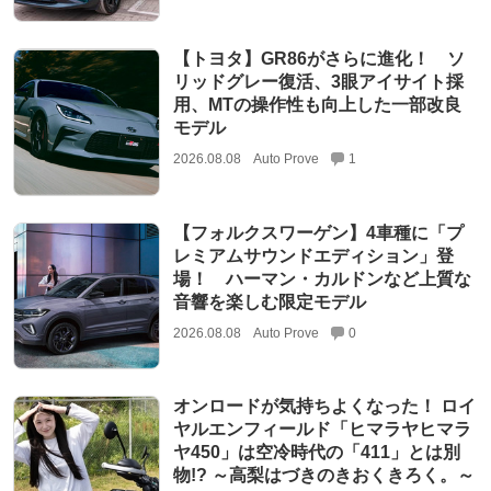
【トヨタ】GR86がさらに進化！ ソ
リッドグレー復活、3眼アイサイト採
用、MTの操作性も向上した一部改良
モデル
2026.08.08
Auto Prove
1
【フォルクスワーゲン】4車種に「プ
レミアムサウンドエディション」登
場！ ハーマン・カルドンなど上質な
音響を楽しむ限定モデル
2026.08.08
Auto Prove
0
オンロードが気持ちよくなった！ ロイ
ヤルエンフィールド「ヒマラヤヒマラ
ヤ450」は空冷時代の「411」とは別
物!? ～高梨はづきのきおくきろく。～