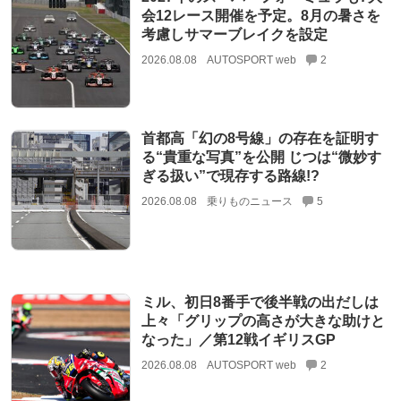
会12レース開催を予定。8月の暑さを
考慮しサマーブレイクを設定
2026.08.08
AUTOSPORT web
2
首都高「幻の8号線」の存在を証明す
る“貴重な写真”を公開 じつは“微妙す
ぎる扱い”で現存する路線!?
2026.08.08
乗りものニュース
5
ミル、初日8番手で後半戦の出だしは
上々「グリップの高さが大きな助けと
なった」／第12戦イギリスGP
2026.08.08
AUTOSPORT web
2