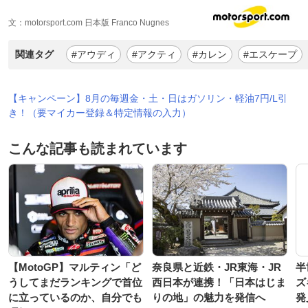
文：motorsport.com 日本版 Franco Nugnes
関連タグ
#アウディ
#アクティ
#カレン
#エスケープ
【キャンペーン】8月の毎週金・土・日はガソリン・軽油7円/L引
き！（要マイカー登録＆特定情報の入力）
こんな記事も読まれています
【MotoGP】マルティン「ど
奈良県と近鉄・JR東海・JR
半
うしてまだランキングで首位
西日本が連携！「日本はじま
ズ
に立っているのか、自分でも
りの地」の魅力を発信へ
発