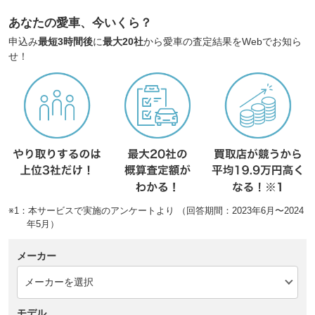
あなたの愛車、今いくら？
申込み
最短3時間後
に
最大20社
から愛車の査定結果をWebでお知ら
せ！
※1：本サービスで実施のアンケートより （回答期間：2023年6月〜2024
年5月）
メーカー
モデル