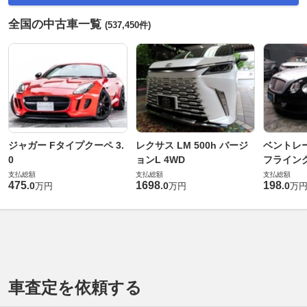
全国の中古車一覧
(537,450件)
ジャガー Fタイプクーペ 3.
レクサス LM 500h バージ
ベントレ
0
ョンL 4WD
フライングス
支払総額
支払総額
支払総額
475
1698
198
.
0
.
0
.
0
万円
万円
万
車査定を依頼する