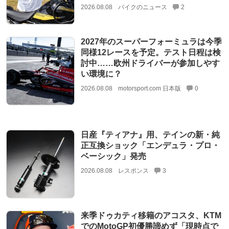
2026.08.08
バイクのニュース
2
2027年のスーパーフォーミュラは今季
同様12レースを予定。テスト日程は検
討中……欧州ドライバーが参加しやす
い環境に？
2026.08.08
motorsport.com 日本版
0
日産『ティアナ』用、テインの新・純
正互換ショック「エンデュラ・プロ・
ベーシック」発売
2026.08.08
レスポンス
3
来季ドゥカティ移籍のアコスタ、KTM
でのMotoGP初優勝諦めず「現時点で