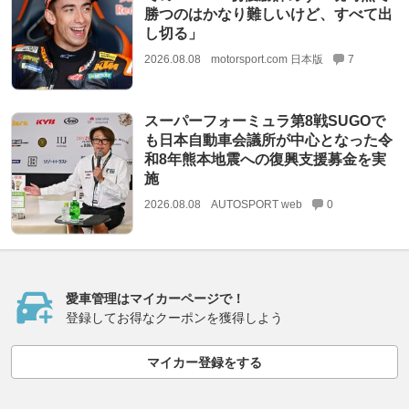
勝つのはかなり難しいけど、すべて出
し切る」
2026.08.08
motorsport.com 日本版
7
スーパーフォーミュラ第8戦SUGOで
も日本自動車会議所が中心となった令
和8年熊本地震への復興支援募金を実
施
2026.08.08
AUTOSPORT web
0
愛車管理はマイカーページで！
登録してお得なクーポンを獲得しよう
マイカー登録をする