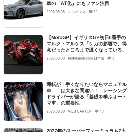
車の「AT化」にもファン注目
2026.08.08
レスポンス
11
【MotoGP】イギリスGP初日6番手の
マルク・マルケス「ケガの影響で、得
意だったところまで遅くなっている」
2026.08.08
motorsport.com 日本版
3
運転が上手くなりたいならマニュアル
車……は大きな間違い！ レーシング
ドライバーが語る「基礎を学ぶオート
マ車」の重要性
2026.08.08
WEB CARTOP
40
2027年のスーパーフォーミュラも7大