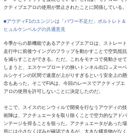
クティブエアロの使用が禁止されたことに関係している。
■アウディF1のエンジンは「パワー不足だ」ボルトレト＆
ヒュルケンベルグの共通意見
今季からの新機能であるアクティブエアロは、ストレート
走行中に前後ウイングのフラップを動かすことで空気抵抗
を減らすことができる。ただ、これをモナコで発動させて
しまうと、エスケープロードの狭いトンネル出口→ヌーベ
ルシケインの区間で速度が上がりすぎるという安全上の懸
念もあった。そこでFIAは、今回のレースでアクティブエ
アロの使用を許可しないことに決定したのだ。
そこで、スイスのヒンウィルで開発を行なうアウディの技
術陣は、アクチュエータを取り除くことで空力的なアドバ
ンテージを得ることを狙った。アクチュエータがあった場
所には小さなくぼみが確認できるが、大きな構造物がなく