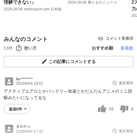
理解できない」
2
2026.08.08
乗りものニュース
力
2026.08.08
motorsport.com 日本版
20
みんなのコメント
コメント非表示
13件
使い方
おすすめ順
新着順
この記事にコメントする
fer********
違反報告
2026/6/04 18:02
アクティブエアロとかバッテリ―加速とかだんだんアニメのミニ四
駆みたいになってるな
55
4
返信0件
タロケン
違反報告
2026/6/04 17:32