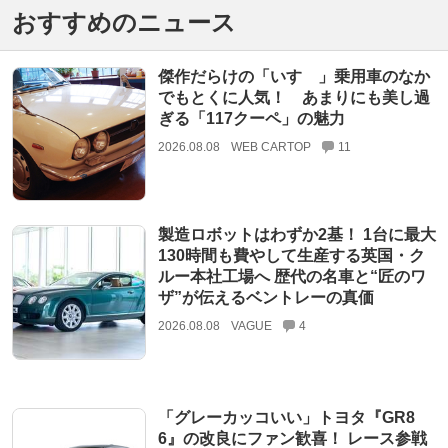
おすすめのニュース
傑作だらけの「いすゞ」乗用車のなか
でもとくに人気！ あまりにも美し過
ぎる「117クーペ」の魅力
2026.08.08
WEB CARTOP
11
製造ロボットはわずか2基！ 1台に最大
130時間も費やして生産する英国・ク
ルー本社工場へ 歴代の名車と“匠のワ
ザ”が伝えるベントレーの真価
2026.08.08
VAGUE
4
「グレーカッコいい」トヨタ『GR8
6』の改良にファン歓喜！ レース参戦