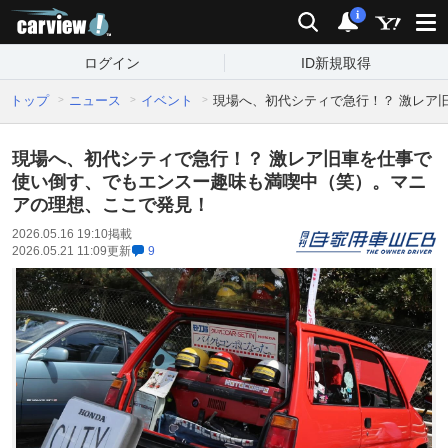
carview!
検索
通知
i
ログイン
ID新規取得
トップ
ニュース
イベント
現場へ、初代シティで急行！？ 激レア
現場へ、初代シティで急行！？ 激レア旧車を仕事で
使い倒す、でもエンスー趣味も満喫中（笑）。マニ
アの理想、ここで発見！
2026.05.16 19:10
掲載
2026.05.21 11:09
更新
9