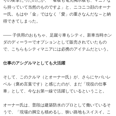
りの衝撃だったのだが、「看板も電光掲示板も、マニアな
ら持っていて当然のものですよ」と、ニコニコ顔のオーナ
ー氏。もはや「金」ではなく「愛」の重さなんだな～と納
得できてしまった。
―― 子供用のおもちゃ、足蹴り車もシティ。新車当時ホン
ダのディーラーでオプションとして販売されていたもの
で、こちらもシティマニアには必携のアイテムだという。
仕事のアシグルマとしても大活躍
そして、このクルマ（とオーナー氏）が、さらにヤバいレ
ベル（褒め言葉です）と感じたのが、まだ「現役の仕事
車」として、今なお第一線で活躍しているということ。
オーナー氏は、普段は建築防水のプロとして働いているそ
うで、「現場の脚立も積めるし、狭い路地もスイスイ。こ