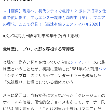
→【画像】現場へ、初代シティで急行！？ 激レア旧車を仕
事で使い倒す、でもエンスー趣味も満喫中（笑）。マニア
の理想、ここで発見！【高速有鉛フェスティバル2026】
●文／写真:月刊自家用車編集部(竹野由志雄)
最終型に「プロ」の顔を移植する背徳感
会場で一際赤い輝きを放っていた初代
シティ
。ベースは最
終型ということだが、初期に登場した1981年式の商用
バン
「シティプロ」のグリルやフェンダーミラーを移植した
「先祖返り」仕様にしている個体という。
さらに足元は、当時女子に大人気だった「クレージュ」の
ホイールを装着。個性的なチョイスもあって、オーナー氏
に話を聞く前から、「これは相当な手練れ（マニア）だ