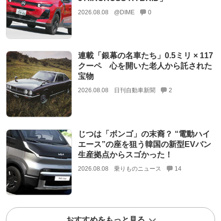
2026.08.08
@DIME
0
連載「銀幕の名車たち」0.5ミリ × 117
クーペ 心を開いた老人から託された
宝物
2026.08.08
日刊自動車新聞
2
じつは「ボンゴ」の末裔？ “電動ハイ
エース”の座を狙う韓国の新型EVバン
生産拠点からスゴかった！
2026.08.08
乗りものニュース
14
おすすめをもっと見る