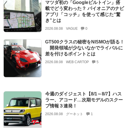
マツダ初の「Googleビルトイン」搭
載でどう変わった？ パイオニアのナビ
アプリ「コッチ」を使って感じた“驚
き”とは
2026.08.08
VAGUE
0
GT500クラスの秘密をNISMOが語る！
開発領域が少ないなかでライバルに
差を付けるポイントとは
2026.08.08
WEB CARTOP
5
今週のダイジェスト【8/1～8/7】ハス
ラー、アコード…次期モデルのスクー
プ情報３連発！
2026.08.08
グーネット
1