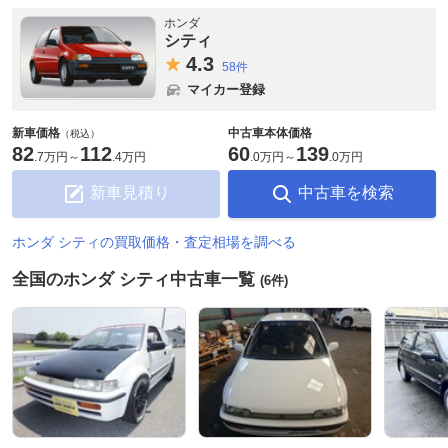
ホンダ
シティ
4.
3
58件
マイカー登録
新車価格
中古車本体価格
（税込）
82
112
60
139
.
7万円
～
.
4万円
.
0万円
～
.
0万円
新車見積り
中古車を検索
ホンダ シティの買取価格・査定相場を調べる
全国のホンダ シティ中古車一覧
(6件)