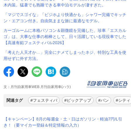
木内装。猛暑でも熟睡できる車中泊モデルが凄すぎた。
「マジでスゴイな」「ビジホより快適かも」シャワー完備でキッチ
ン・エアコン付き。自由気ままな旅に最適なモデル。
カーゴルームに本格パソコン＆顕微鏡を完備した、珍車「エスカル
ゴ」は、大事な仕事の相棒として、日々活躍している現役車でした
【高速有鉛フェスティバル2026】
「考えた人天才か…」完全にナメてしまったネジ、特別な工具を使
用せずに外す方法。
文：月刊自家用車WEB 月刊自家用車(ハラ)
関連タグ
#フェスティバ
#ピックアップ
#バン
#シティ
【キャンペーン】8月の毎週金・土・日はガソリン・軽油7円/L引
き！（要マイカー登録＆特定情報の入力）