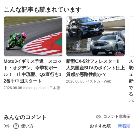
こんな記事も読まれています
Moto3イギリス予選｜スコッ
新型CX-5対フォレスター!!
ス
ト・オグデン、今季初ポー
人気国産SUVのポイントは上
取
ル！ 山中琉聖、Q2直行も1
質感か悪路性能か？
ュ
2番手中団スタート
野
2026.08.08
ベストカーWeb
で
2026.08.08
motorsport.com 日本版
る
20
みんなのコメント
コメント非表示
9件
使い方
おすすめ順
新着順