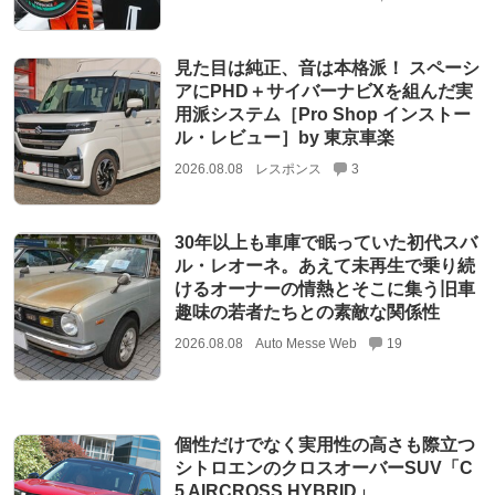
見た目は純正、音は本格派！ スペーシ
アにPHD＋サイバーナビXを組んだ実
用派システム［Pro Shop インストー
ル・レビュー］by 東京車楽
2026.08.08
レスポンス
3
30年以上も車庫で眠っていた初代スバ
ル・レオーネ。あえて未再生で乗り続
けるオーナーの情熱とそこに集う旧車
趣味の若者たちとの素敵な関係性
2026.08.08
Auto Messe Web
19
個性だけでなく実用性の高さも際立つ
シトロエンのクロスオーバーSUV「C
5 AIRCROSS HYBRID」