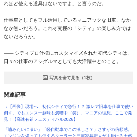
れほど使える道具はないですよ」と言うのだ。
仕事車としてもフル活用しているマニアックな旧車、なか
なか無いだろう。これぞ究極の「シティ」の楽しみ方では
ないだろうか。
―― シティプロ仕様にカスタマイズされた初代シティは、
日々の仕事のアシグルマとしても大活躍中とのこと。
写真を全て見る（1枚）
関連記事
→【画像】現場へ、初代シティで急行！？ 激レア旧車を仕事で使い
倒す、でもエンスー趣味も満喫中（笑）。マニアの理想、ここで発
見！【高速有鉛フェスティバル2026】
「嘘みたいに凄い」「軽自動車でこの涼しさ？」さすがの信頼感。
エンジンを切っても使えるクーラーと三河家具職人が手掛ける天然