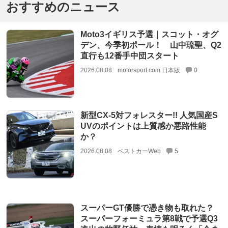
おすすめのニュース
Moto3イギリス予選｜スコット・オグ
デン、今季初ポール！ 山中琉聖、Q2
直行も12番手中団スタート
2026.08.08
motorsport.com 日本版
0
新型CX-5対フォレスター!! 人気国産S
UVのポイントは上質感か悪路性能
か？
2026.08.08
ベストカーWeb
5
スーパーGT優勝で憑き物も取れた？
スーパーフォーミュラ第8戦で予選Q3