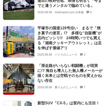
進出の牧野任祐、表情も明るく「今ま
でと違うメンタルで臨めている」
2026.08.08
motorsport.com 日本版
0
平塚市の国道129号沿い まるで「焼
き菓子の迷宮」!? 多様な“自販機”が
店内ビッシリ!! 24時間いつでも買え
る「湘南クッキーアウトレット」は足
を伸ばす価値アリ
2026.08.08
バイクのニュース
2
「滑走路がいらない戦闘機」が現実
に!? 海自も導入した無人機メーカーが
描く未来とは空戦そのものを変えかね
ない存在
2026.08.08
乗りものニュース
7
新型SUV「CX-5」は室内にも注目！