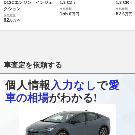
D13Cエンジン インジェ
1.3 CZ-i
1.3 CR-i
クション
支払総額
支払総額
155
82
.
0
.
6
万円
万円
支払総額
82
.
0
万円
車査定を依頼する
個人情報
入力なし
で
愛
車の相場
がわかる!