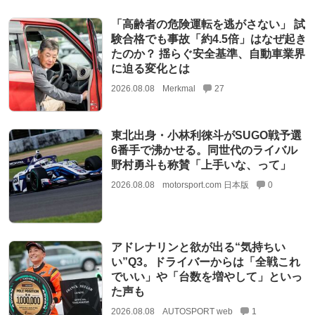
「高齢者の危険運転を逃がさない」 試
験合格でも事故「約4.5倍」はなぜ起き
たのか？ 揺らぐ安全基準、自動車業界
に迫る変化とは
2026.08.08
Merkmal
27
東北出身・小林利徠斗がSUGO戦予選
6番手で沸かせる。同世代のライバル
野村勇斗も称賛「上手いな、って」
2026.08.08
motorsport.com 日本版
0
アドレナリンと欲が出る“気持ちい
い”Q3。ドライバーからは「全戦これ
でいい」や「台数を増やして」といっ
た声も
2026.08.08
AUTOSPORT web
1