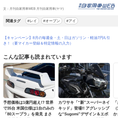
文：月刊自家用車WEB 月刊自家用車(ヤマ)
関連タグ
#レイ
#オープン
#アイ
【キャンペーン】8月の毎週金・土・日はガソリン・軽油7円/L引
き！（要マイカー登録＆特定情報の入力）
こんな記事も読まれています
予想価格は1億円超え!? 世界
カワサキ「“新”スーパーネイ
「
で35台 米国仕様は1台のみの
キッド」登場!! アグレッシブ
（
「80スープラ」を発見 まさ
な“Sugomi”デザイン＆エボ
か