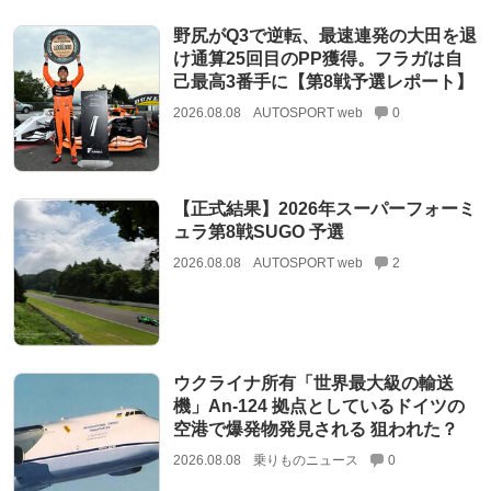
野尻がQ3で逆転、最速連発の大田を退
け通算25回目のPP獲得。フラガは自
己最高3番手に【第8戦予選レポート】
2026.08.08
AUTOSPORT web
0
【正式結果】2026年スーパーフォーミ
ュラ第8戦SUGO 予選
2026.08.08
AUTOSPORT web
2
ウクライナ所有「世界最大級の輸送
機」An-124 拠点としているドイツの
空港で爆発物発見される 狙われた？
2026.08.08
乗りものニュース
0