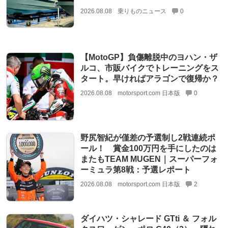
2026.08.08
乗りものニュース
0
【MotoGP】負傷離脱中のヨハン・ザ
ルコ、市販バイクでトレーニングをス
タート。早ければアラゴンで復帰か？
2026.08.08
motorsport.com 日本版
0
野尻智紀が僅差の予選制し2戦連続ポ
ール！ 賞金100万円を手にしたのは
またもTEAM MUGEN｜スーパーフォ
ーミュラ第8戦：予選レポート
2026.08.08
motorsport.com 日本版
2
ダイハツ・シャレード GTti ＆ フォル