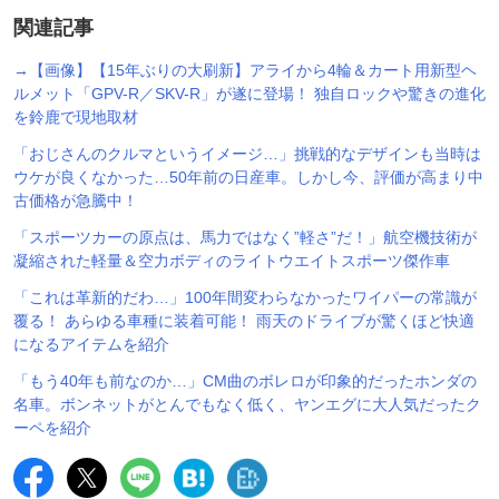
関連記事
→【画像】【15年ぶりの大刷新】アライから4輪＆カート用新型ヘ
ルメット「GPV-R／SKV-R」が遂に登場！ 独自ロックや驚きの進化
を鈴鹿で現地取材
「おじさんのクルマというイメージ…」挑戦的なデザインも当時は
ウケが良くなかった…50年前の日産車。しかし今、評価が高まり中
古価格が急騰中！
「スポーツカーの原点は、馬力ではなく”軽さ”だ！」航空機技術が
凝縮された軽量＆空力ボディのライトウエイトスポーツ傑作車
「これは革新的だわ…」100年間変わらなかったワイパーの常識が
覆る！ あらゆる車種に装着可能！ 雨天のドライブが驚くほど快適
になるアイテムを紹介
「もう40年も前なのか…」CM曲のボレロが印象的だったホンダの
名車。ボンネットがとんでもなく低く、ヤンエグに大人気だったク
ーペを紹介