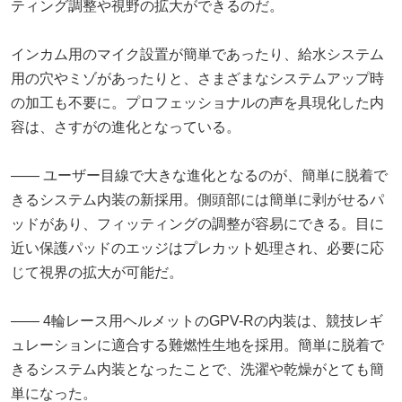
ティング調整や視野の拡大ができるのだ。
インカム用のマイク設置が簡単であったり、給水システム
用の穴やミゾがあったりと、さまざまなシステムアップ時
の加工も不要に。プロフェッショナルの声を具現化した内
容は、さすがの進化となっている。
―― ユーザー目線で大きな進化となるのが、簡単に脱着で
きるシステム内装の新採用。側頭部には簡単に剥がせるパ
ッドがあり、フィッティングの調整が容易にできる。目に
近い保護パッドのエッジはプレカット処理され、必要に応
じて視界の拡大が可能だ。
―― 4輪レース用ヘルメットのGPV-Rの内装は、競技レギ
ュレーションに適合する難燃性生地を採用。簡単に脱着で
きるシステム内装となったことで、洗濯や乾燥がとても簡
単になった。