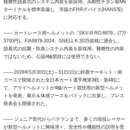
難燃性脱着式のシステム内装を新採用。高剛性チタン製M6
ターミナルを標準装備し、市販のFHRデバイス(HANS等)
に対応する。
―― カートレース用ヘルメットの「SKV-R RO 8878」(7万
3700円)。FIA8878-2024、SNELL K 2025規格に適合し、
脱着式の抗菌・防臭システム内装を新採用。難燃性の内装
ではないため、公認4輪競技には使用できない。
―― 2026年5月30日(土)～31日(日)に鈴鹿サーキット・南
コースで開催された全日本カート選手権第3戦・第4戦に
て、アライヘルメットが4輪/カート競技用の新型ヘルメッ
トを発表。展示＆体感ブースをパドックに出展し、プレス
発表会も開催された。
―― ジュニア世代からベテランまで、多くの現役レーサー
が新型ヘルメットに興味津々。安全性や機能性の説明を受