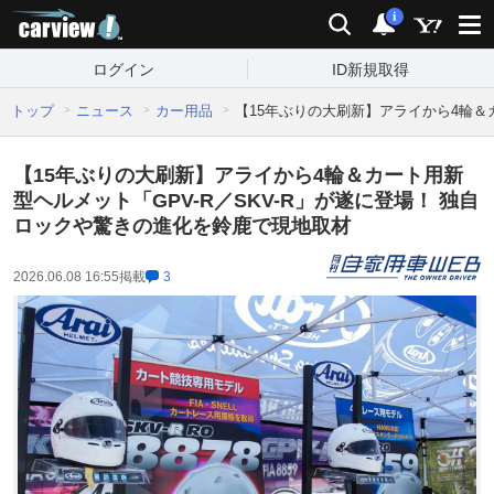
carview!
検索
通知
i
ログイン
ID新規取得
トップ
ニュース
カー用品
【15年ぶりの大刷新】アライから4輪＆
【15年ぶりの大刷新】アライから4輪＆カート用新
型ヘルメット「GPV-R／SKV-R」が遂に登場！ 独自
ロックや驚きの進化を鈴鹿で現地取材
2026.06.08 16:55
掲載
3