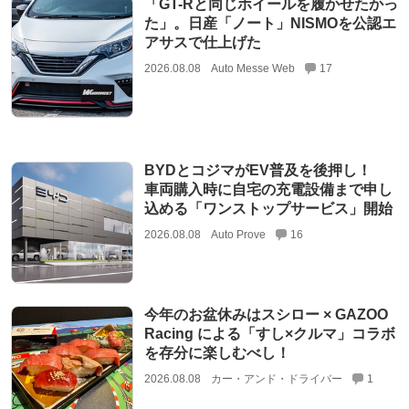
「GT-Rと同じホイールを履かせたかっ
た」。日産「ノート」NISMOを公認エ
アサスで仕上げた
2026.08.08
Auto Messe Web
17
BYDとコジマがEV普及を後押し！
車両購入時に自宅の充電設備まで申し
込める「ワンストップサービス」開始
2026.08.08
Auto Prove
16
今年のお盆休みはスシロー × GAZOO
Racing による「すし×クルマ」コラボ
を存分に楽しむべし！
2026.08.08
カー・アンド・ドライバー
1