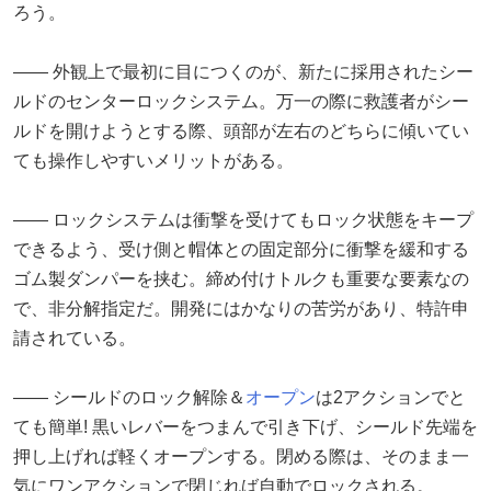
ろう。
―― 外観上で最初に目につくのが、新たに採用されたシー
ルドのセンターロックシステム。万一の際に救護者がシー
ルドを開けようとする際、頭部が左右のどちらに傾いてい
ても操作しやすいメリットがある。
―― ロックシステムは衝撃を受けてもロック状態をキープ
できるよう、受け側と帽体との固定部分に衝撃を緩和する
ゴム製ダンパーを挟む。締め付けトルクも重要な要素なの
で、非分解指定だ。開発にはかなりの苦労があり、特許申
請されている。
―― シールドのロック解除＆
オープン
は2アクションでと
ても簡単! 黒いレバーをつまんで引き下げ、シールド先端を
押し上げれば軽くオープンする。閉める際は、そのまま一
気にワンアクションで閉じれば自動でロックされる。