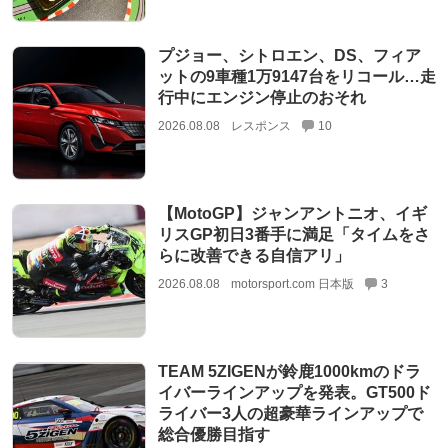
プジョー、シトロエン、DS、フィア
ットの9車種1万9147台をリコール…走
行中にエンジン停止のおそれ
2026.08.08
レスポンス
10
【MotoGP】ジャンアントニオ、イギ
リスGP初日3番手に満足「タイムをさ
らに改善できる自信アリ」
2026.08.08
motorsport.com 日本版
3
TEAM 5ZIGENが鈴鹿1000kmのドラ
イバーラインアップを発表。GT500ド
ライバー3人の超豪華ラインアップで
総合優勝目指す