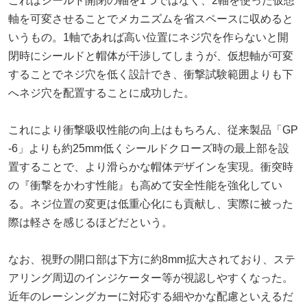
これはシールド開閉の軸を1つではなく、2軸を使った仮想
軸を可変させることでメカニズムを省スペースに収めると
いうもの。1軸であれば高い位置にネジ穴を作らないと開
閉時にシールドと帽体が干渉してしまうが、仮想軸が可変
することでネジ穴を低く設計でき、衝撃試験範囲よりも下
へネジ穴を配置することに成功した。
これにより衝撃吸収性能の向上はもちろん、従来製品「GP
-6」よりも約25mm低くシールドクローズ時の最上部を設
置することで、より滑らかな帽体デザインを実現。衝突時
の『衝撃をかわす性能』も高めて安全性能を強化してい
る。ネジ位置の変更は低重心化にも貢献し、実際に被った
際は軽さを感じるほどだという。
なお、視野の開口部は下方に約8mm拡大されており、ステ
アリング周辺のインジケーター等が視認しやすくなった。
近年のレーシングカーに対応する細やかな配慮といえるだ