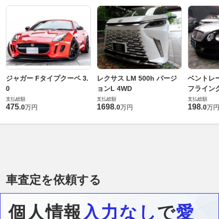
ジャガー Fタイプクーペ 3.
レクサス LM 500h バージ
ベントレ
0
ョンL 4WD
フライングス
支払総額
支払総額
支払総額
475
1698
198
.
0
.
0
.
0
万円
万円
万
車査定を依頼する
個人情報
入力なし
で
愛