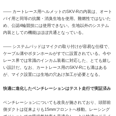
―― カートレース用ヘルメットのSKV-Rの内装は、オート
バイ用と同等の抗菌・消臭生地を使用。難燃性ではないた
め、公認4輪競技には使用できない。生地以外のシステム
内装としての機能はほぼ共通となっている。
―― システムパッドはマイクの取り付けが容易な仕様で、
ケーブル溝やボタンホールがすでに設置されている。今や
レース界では常識のインカム装着に対応した、とても嬉し
い設計だ。なお、カートレース用のSKV-Rにも溝はある
が、マイク設置には生地の穴あけ加工が必要となる。
快適に進化したベンチレーションはテスト走行で実証済み
ベンチレーションについても改良が施されており、頭部前
側ダクトは従来よりも15mmフロントへ移動。レーシング