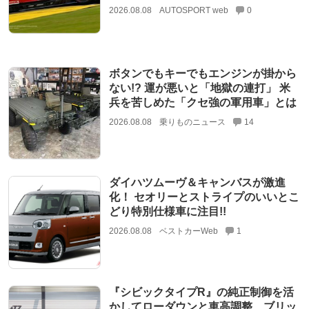
2026.08.08
AUTOSPORT web
0
ボタンでもキーでもエンジンが掛から
ない!? 運が悪いと「地獄の連打」 米
兵を苦しめた「クセ強の軍用車」とは
2026.08.08
乗りものニュース
14
ダイハツムーヴ＆キャンバスが激進
化！ セオリーとストライプのいいとこ
どり特別仕様車に注目!!
2026.08.08
ベストカーWeb
1
『シビックタイプR』の純正制御を活
かしてローダウンと車高調整、ブリッ