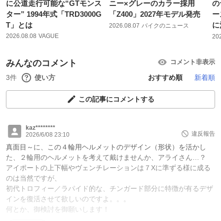
に公道走行可能な“GTモンス
ニー×グレーのカラー採用
の
ター” 1994年式「TRD3000G
「Z400」2027年モデル発売
ー
T」とは
に
2026.08.07
バイクのニュース
2026.08.08
VAGUE
20
みんなのコメント
コメント非表示
3件
使い方
おすすめ順
新着順
この記事にコメントする
kaz********
違反報告
2026/6/08 23:10
真面目～に、この４輪用ヘルメットのデザイン（形状）を活かし
た、２輪用のヘルメットを考えて戴けませんか、アライさん…？
アイポートの上下幅やヴェンチレーションは７Xに準ずる様に成る
のは当然ですが、
初代トロフィー／ラパイド的な、チンガード部分に特徴が有るデザ
インを復活させて欲しいのですよ。。。
何とか、御検討を御願いします！