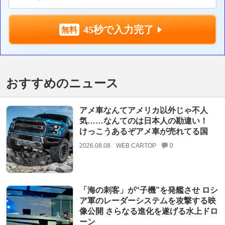
45秒で入力完了
おすすめのニュース
アメ車なんてアメリカ以外じゃ不人
気……なんてのは日本人の勘違い！
けっこうあるぞアメ車が売れてる国
2026.08.08
WEB CARTOP
0
「海の刺客」が“子機”を発艦させ ロシ
ア軍のレーダーシステムを攻撃する映
像公開 さらなる進化を遂げる水上ドロ
ーン