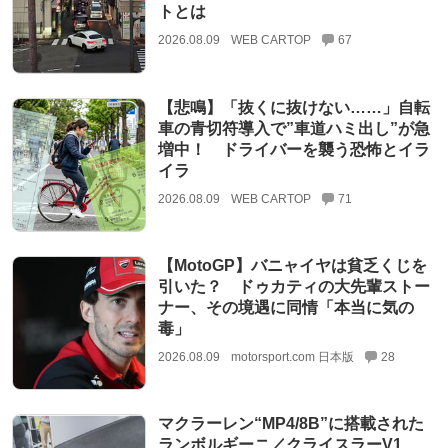
トとは
2026.08.09
WEB CARTOP
67
【悲鳴】「抜くに抜けない……」自転
車の青切符導入で”車道ハミ出し”が急
増中！ ドライバーを襲う恐怖とイラ
イラ
2026.08.09
WEB CARTOP
71
【MotoGP】バニャイヤは貧乏くじを
引いた？ ドゥカティの大先輩ストー
ナー、その境遇に同情「本当に気の
毒」
2026.08.09
motorsport.com 日本版
28
マクラーレン“MP4/8B”に搭載された
ランボルギーニ／クライスラーV1