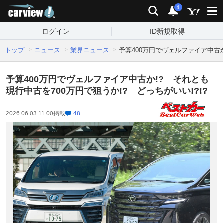
carview!
検索
通知
i
ログイン
ID新規取得
トップ
ニュース
業界ニュース
予算400万円でヴェルファイア中古か
予算400万円でヴェルファイア中古か!? それとも
現行中古を700万円で狙うか!? どっちがいい!?!?
2026.06.03 11:00
掲載
48