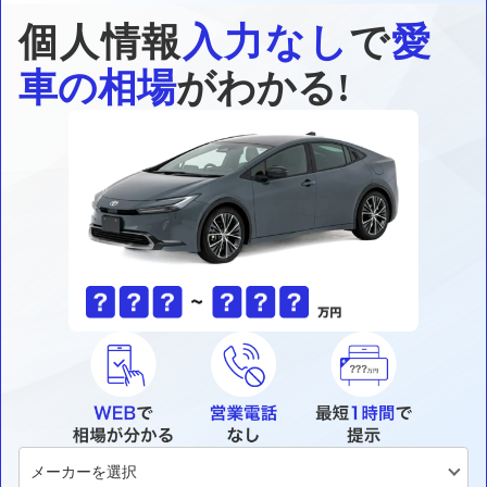
個人情報
入力なし
で
愛
車の相場
がわかる!