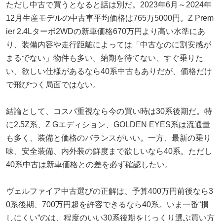
ただし中古で買うとなると話は別だ。2023年6月～2024年
12月生産モデルの中古車平均価格は765万5000円。Z Prem
ier 2.4Lターボ2WDの新車価格670万円より高い水準にあ
り、装備内容や走行距離によっては「中古なのに割安感が
まるでない」物件も多い。納期を待てない、すぐ乗りた
い、欲しい仕様があるなら40系中古もありだが、価格だけ
で飛びつく局面ではない。
結論として、コスパ重視なら今の買い時は30系後期だ。特
に2.5Z系、Z Gエディション、GOLDEN EYES系は流通量
も多く、装備と価格のバランスがいい。一方、最新の乗り
味、安全装備、内外装の鮮度まで欲しいなら40系。ただし
40系中古は新車価格との差を必ず確認したい。
ヴェルファイア中古選びの正解は、予算400万円前後なら3
0系後期、700万円超を許容できるなら40系。いま一番“損
しにくい”のは、程度のいい30系後期をじっくり選ぶ買い方