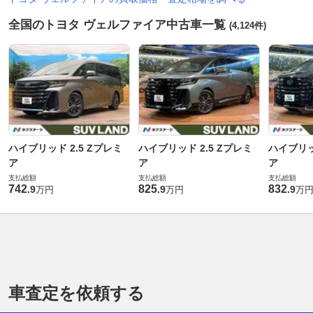
全国のトヨタ ヴェルファイア中古車一覧
(4,124件)
ハイブリッド 2.5 Zプレミ
ハイブリッド 2.5 Zプレミ
ハイブリッ
ア
ア
ア
支払総額
支払総額
支払総額
742
825
832
.
9
.
9
.
9
万円
万円
万
車査定を依頼する