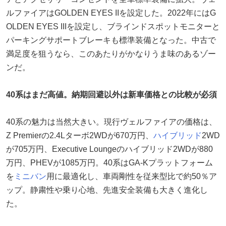
ルファイアはGOLDEN EYES IIを設定した。2022年にはG
OLDEN EYES IIIを設定し、ブラインドスポットモニターと
パーキングサポートブレーキも標準装備となった。中古で
満足度を狙うなら、このあたりがかなりうま味のあるゾー
ンだ。
40系はまだ高値。納期回避以外は新車価格との比較が必須
40系の魅力は当然大きい。現行ヴェルファイアの価格は、
Z Premierの2.4Lターボ2WDが670万円、
ハイブリッド
2WD
が705万円、Executive Loungeのハイブリッド2WDが880
万円、PHEVが1085万円。40系はGA-Kプラットフォーム
を
ミニバン
用に最適化し、車両剛性を従来型比で約50％ア
ップ。静粛性や乗り心地、先進安全装備も大きく進化し
た。