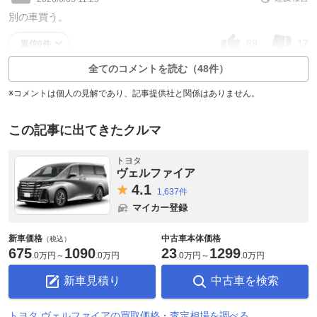
別の車買う。
89
17
返信0件
全てのコメントを読む（48件）
※コメントは個人の見解であり、記事提供社と関係はありません。
この記事に出てきたクルマ
トヨタ
ヴェルファイア
4.
1
1,637件
マイカー登録
新車価格
中古車本体価格
（税込）
675
1090
23
1299
.
0万円
～
.
0万円
.
0万円
～
.
0万円
新車見積り
中古車を検索
トヨタ ヴェルファイアの買取価格・査定相場を調べる