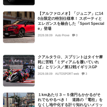
【アルファロメオ】「ジュニア」に14
0台限定の特別仕様車！ スポーティと
エレガンスを融合した「Sport Special
e」登場
2026.08.09
Auto Prove
0
クアルタラロ、スプリントはタイヤ摩
耗に苦戦「ミディアムを履いていれ
ば」とリンス／第12戦イギリスGP
2026.08.09
AUTOSPORT web
3
１kmあたり３～５億円もかかるがそ
れでもやるべき！ 道路の「電柱」を
なくし地中化する計り知れないメリッ