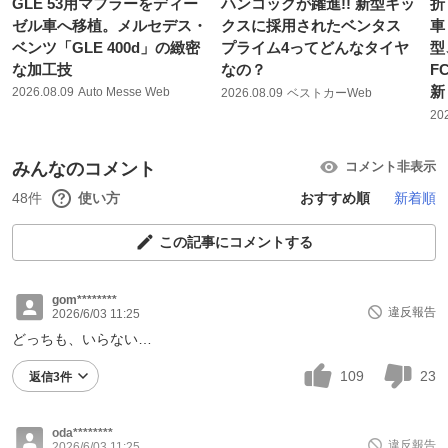
GLE 53用マフラーをディー
ハンコックが躍進!! 新型キッ
折
ゼル車へ移植。メルセデス・
クスに採用されたベンタス
車「
ベンツ「GLE 400d」の緻密
プライム4ってどんなタイヤ
型
な加工技
なの？
F
新
2026.08.09
Auto Messe Web
2026.08.09
ベストカーWeb
20
みんなのコメント
コメント非表示
48件
使い方
おすすめ順
新着順
この記事にコメントする
gom********
違反報告
2026/6/03 11:25
どっちも、いらない…
109
23
返信3件
oda********
違反報告
2026/6/03 11:25