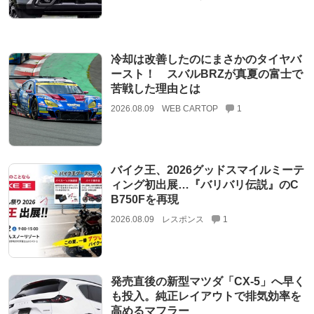
冷却は改善したのにまさかのタイヤバ
ースト！ スバルBRZが真夏の富士で
苦戦した理由とは
2026.08.09
WEB CARTOP
1
バイク王、2026グッドスマイルミーテ
ィング初出展…『バリバリ伝説』のC
B750Fを再現
2026.08.09
レスポンス
1
発売直後の新型マツダ「CX-5」へ早く
も投入。純正レイアウトで排気効率を
高めるマフラー