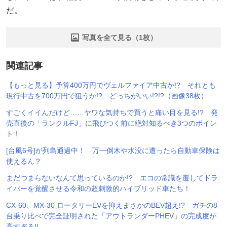
だ。
写真を全て見る（1枚）
関連記事
【もっと見る】予算400万円でヴェルファイア中古か!? それとも
現行中古を700万円で狙うか!? どっちがいい!?!?（画像38枚）
すごくイイんだけど……ヤワな気持ちで買うと痛い目を見る!? 発
売直後の「ランクルFJ」に飛びつく前に絶対知るべき3つのポイン
ト！
[台風6号]が列島通過中！ 万一倒木や水没に遭ったら自動車保険は
使えるん？
まだつまらないなんて思っているのか!? エコの常識を覆してドラ
イバーを覚醒させる令和の超刺激的ハイブリッド車たち！
CX-60、MX-30 ロータリーEVを抑えまさかのBEV超え!? ガチの8
台乗り比べで完全証明された「アウトランダーPHEV」の完成度が
高すぎる!!