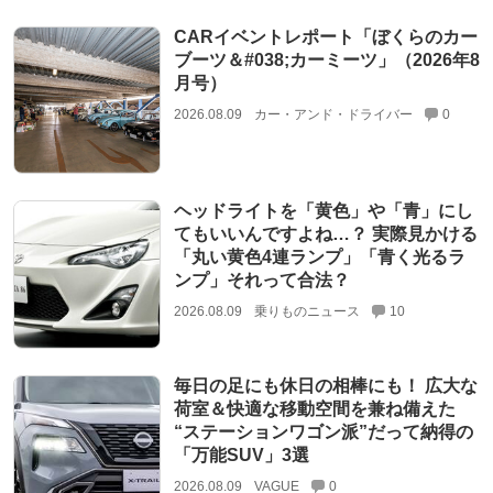
CARイベントレポート「ぼくらのカー
ブーツ＆#038;カーミーツ」（2026年8
月号）
2026.08.09
カー・アンド・ドライバー
0
ヘッドライトを「黄色」や「青」にし
てもいいんですよね…？ 実際見かける
「丸い黄色4連ランプ」「青く光るラ
ンプ」それって合法？
2026.08.09
乗りものニュース
10
毎日の足にも休日の相棒にも！ 広大な
荷室＆快適な移動空間を兼ね備えた
“ステーションワゴン派”だって納得の
「万能SUV」3選
2026.08.09
VAGUE
0