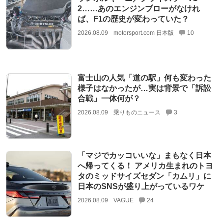
2……あのエンジンブローがなけれ
ば、F1の歴史が変わっていた？
2026.08.09
motorsport.com 日本版
10
富士山の人気「道の駅」何も変わった
様子はなかったが…実は背景で「訴訟
合戦」一体何が？
2026.08.09
乗りものニュース
3
「マジでカッコいいな」まもなく日本
へ帰ってくる！ アメリカ生まれのトヨ
タのミッドサイズセダン「カムリ」に
日本のSNSが盛り上がっているワケ
2026.08.09
VAGUE
24