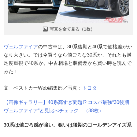
写真を全て見る（1枚）
ヴェルファイア
の中古車は、30系後期と40系で価格差がか
なり大きい。では今買うなら値ごろな30系か、それとも満
足度重視で40系か。中古相場と装備差から買い時を読んで
みた！
文：ベストカーWeb編集部／写真：
トヨタ
【画像ギャラリー】40系高すぎ問題!? コスパ最強“30後期
ヴェルファイア”と見比べチェック！（38枚）
30系は値ごろ感が強い。狙いは後期のゴールデンアイズ系