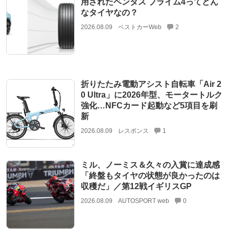
用されたベンタス プライム4ってどん
なタイヤなの？
2026.08.09
ベストカーWeb
2
折りたたみ電動アシスト自転車「Air 2
0 Ultra」に2026年型、モータートルク
強化…NFCカード起動など5項目を刷
新
2026.08.09
レスポンス
1
ミル、ノーミス＆久々の入賞に達成感
「終盤もタイヤの状態が良かったのは
収穫だ」／第12戦イギリスGP
2026.08.09
AUTOSPORT web
0