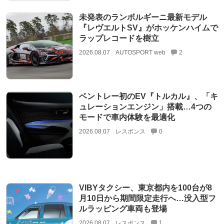
未発表のランボルギーニ最新モデル
『レヴエルトSV』がホッケンハイムで
ラップレコードを樹立
2026.08.07
AUTOSPORT web
2
ベントレー初のEV『トルカル』、「キ
ュレーションエンジン」搭載…4つの
モードで車内体験を最適化
2026.08.07
レスポンス
0
VIBYタクシー、東京都内を100台が8
月10日から期間限定走行へ…没入型フ
ルラッピング車両も登場
2026.08.07
レスポンス
1