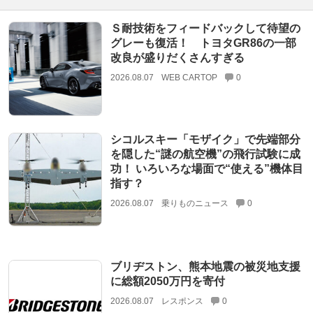
Ｓ耐技術をフィードバックして待望の
グレーも復活！ トヨタGR86の一部
改良が盛りだくさんすぎる
2026.08.07
WEB CARTOP
0
シコルスキー「モザイク」で先端部分
を隠した“謎の航空機”の飛行試験に成
功！ いろいろな場面で“使える”機体目
指す？
2026.08.07
乗りものニュース
0
ブリヂストン、熊本地震の被災地支援
に総額2050万円を寄付
2026.08.07
レスポンス
0