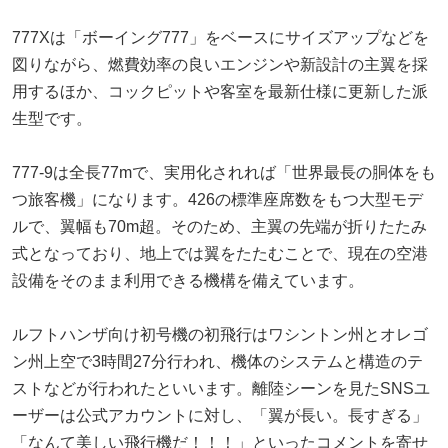
777Xは「ボーイング777」をベースにサイズアップなどを
図りながら、燃費効率の良いエンジンや新設計の主翼を採
用するほか、コックピットや客室を最新仕様に更新した派
生型です。
777-9は全長77mで、実用化されれば「世界最長の胴体をも
つ旅客機」になります。426の標準座席数をもつ大型モデ
ルで、翼幅も70m超。そのため、主翼の先端が折りたたみ
式となっており、地上では翼をたたむことで、現在の空港
設備をそのまま利用できる機構を備えています。
ルフトハンザ向け初号機の初飛行はワシントン州とオレゴ
ン州上空で3時間27分行われ、機体のシステムと構造のテ
ストなどが行われたといいます。離陸シーンを見たSNSユ
ーザーは公式アカウントに対し、「翼が長い。長すぎる」
「なんて美しい飛行機だ！！！」といったコメントを寄せ