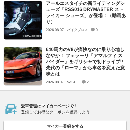
アールエスタイチの新ライディングシ
ューズ「RSS016 DRYMASTER スト
ライカー シューズ」が登場！（動画あ
り）
2026.08.07
バイクブロス
0
640馬力のV8が痛快なのに乗り心地し
なやか！ フェラーリ「アマルフィ ス
パイダー」をギリシャで初ドライブ!!
先代の「ローマ」から車名を変えた意
味とは
2026.08.07
VAGUE
2
愛車管理はマイカーページで！
登録してお得なクーポンを獲得しよう
マイカー登録をする