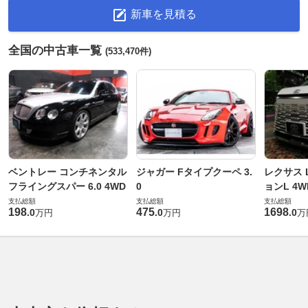
新車を見積る
全国の中古車一覧
(533,470件)
ベントレー コンチネンタル
ジャガー Fタイプクーペ 3.
レクサス L
フライングスパー 6.0 4WD
0
ョンL 4W
支払総額
支払総額
支払総額
198
475
1698
.
0
.
0
.
0
万円
万円
万