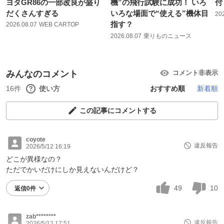
ヨタGR86の一部改良が盛り
機”の飛行試験に成功！ いろ
付
だくさんすぎる
いろな場面で“使える”機体目
20
指す？
2026.08.07
WEB CARTOP
2026.08.07
乗りものニュース
みんなのコメント
コメント非表示
16件
使い方
おすすめ順
新着順
この記事にコメントする
coyote
違反報告
2026/5/12 16:19
どこが異様なの？
ただでかいだけにしか見えないんだけど？
49
10
返信0件
zab********
違反報告
2026/5/12 17:51