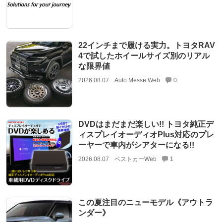
22インチまで履ける実力。トヨタRAV
4で試したホイールサイズ別のリアル
な限界値
2026.08.07
Auto Messe Web
0
DVDはまだまだ楽しい!! トヨタ純正デ
ィスプレイオーディオPlus対応のプレ
ーヤーで車内がシアターになる!!
2026.08.07
ベストカーWeb
1
この夏注目のニューモデル《アウトラ
ンダー》