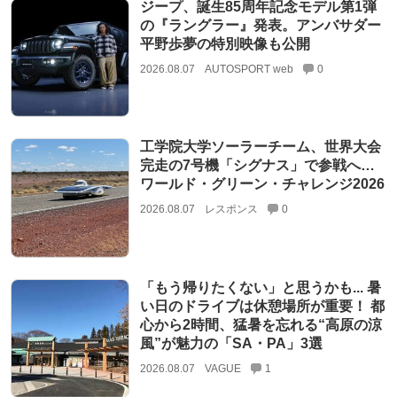
ジープ、誕生85周年記念モデル第1弾
の『ラングラー』発表。アンバサダー
平野歩夢の特別映像も公開
2026.08.07
AUTOSPORT web
0
工学院大学ソーラーチーム、世界大会
完走の7号機「シグナス」で参戦へ…
ワールド・グリーン・チャレンジ2026
2026.08.07
レスポンス
0
「もう帰りたくない」と思うかも... 暑
い日のドライブは休憩場所が重要！ 都
心から2時間、猛暑を忘れる“高原の涼
風”が魅力の「SA・PA」3選
2026.08.07
VAGUE
1