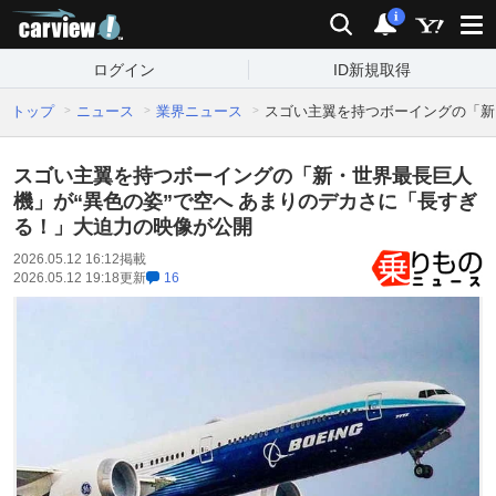
carview!
検索
通知
i
ログイン
ID新規取得
トップ
ニュース
業界ニュース
スゴい主翼を持つボーイングの「新
スゴい主翼を持つボーイングの「新・世界最長巨人
機」が“異色の姿”で空へ あまりのデカさに「長すぎ
る！」大迫力の映像が公開
2026.05.12 16:12
掲載
2026.05.12 19:18
更新
16