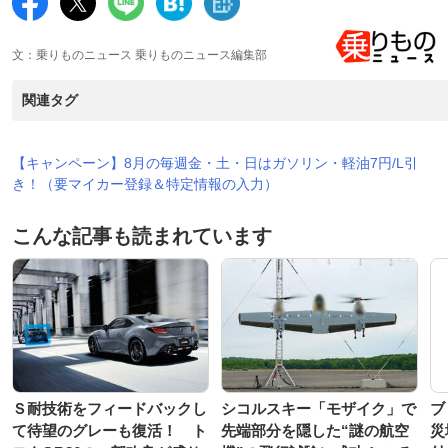
文：乗りものニュース 乗りものニュース編集部
関連タグ
【キャンペーン】8月の毎週金・土・日はガソリン・軽油7円/L引
き！（要マイカー登録＆特定情報の入力）
こんな記事も読まれています
Ｓ耐技術をフィードバックし
シコルスキー「モザイク」で
ブ
て待望のグレーも復活！ ト
先端部分を隠した“謎の航空
災