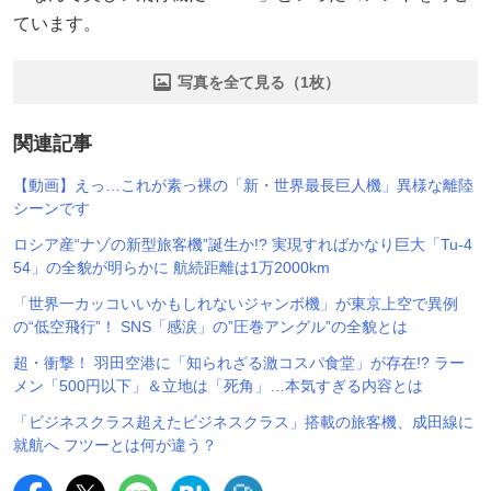
ています。
写真を全て見る（1枚）
関連記事
【動画】えっ…これが素っ裸の「新・世界最長巨人機」異様な離陸
シーンです
ロシア産“ナゾの新型旅客機”誕生か!? 実現すればかなり巨大「Tu-4
54」の全貌が明らかに 航続距離は1万2000km
「世界一カッコいいかもしれないジャンボ機」が東京上空で異例
の“低空飛行”！ SNS「感涙」の”圧巻アングル”の全貌とは
超・衝撃！ 羽田空港に「知られざる激コスパ食堂」が存在!? ラー
メン「500円以下」＆立地は「死角」…本気すぎる内容とは
「ビジネスクラス超えたビジネスクラス」搭載の旅客機、成田線に
就航へ フツーとは何が違う？