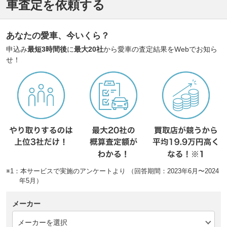
車査定を依頼する
あなたの愛車、今いくら？
申込み
最短3時間後
に
最大20社
から愛車の査定結果をWebでお知ら
せ！
※1：本サービスで実施のアンケートより （回答期間：2023年6月〜2024
年5月）
メーカー