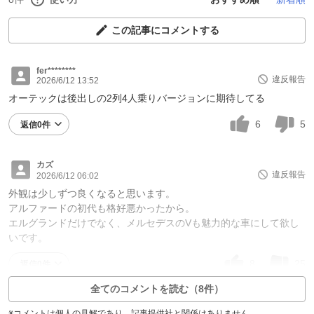
この記事にコメントする
fer********
違反報告
2026/6/12 13:52
オーテックは後出しの2列4人乗りバージョンに期待してる
6
5
返信0件
カズ
違反報告
2026/6/12 06:02
外観は少しずつ良くなると思います。
アルファードの初代も格好悪かったから。
エルグランドだけでなく、メルセデスのVも魅力的な車にして欲し
いです。
8
25
返信0件
全てのコメントを読む（8件）
※コメントは個人の見解であり、記事提供社と関係はありません。