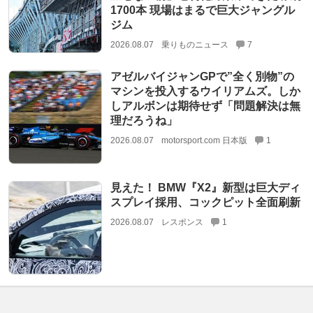
1700本 現場はまるで巨大ジャングル
ジム
2026.08.07
乗りものニュース
7
アゼルバイジャンGPで”全く別物”の
マシンを投入するウイリアムズ。しか
しアルボンは期待せず「問題解決は無
理だろうね」
2026.08.07
motorsport.com 日本版
1
見えた！ BMW『X2』新型は巨大ディ
スプレイ採用、コックピット全面刷新
2026.08.07
レスポンス
1