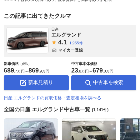
この記事に出てきたクルマ
日産
エルグランド
4.
1
1,955件
マイカー登録
新車価格
中古車本体価格
（税込）
689
869
23
679
.
7万円
～
.
9万円
.
8万円
～
.
0万円
新車見積り
中古車を検索
日産 エルグランドの買取価格・査定相場を調べる
全国の日産 エルグランド中古車一覧
(1,141件)