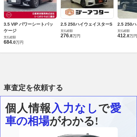
3.5 VIP パワーシートパッ
2.5 250ハイウェイスターS
2.5 25
ケージ
支払総額
支払総額
276
412
.
8
.
8
万円
万
支払総額
684
.
0
万円
車査定を依頼する
個人情報
入力なし
で
愛
車の相場
がわかる!