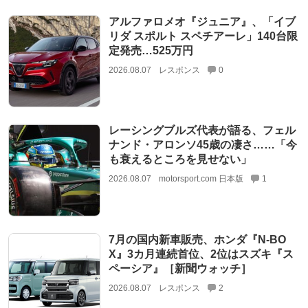
アルファロメオ『ジュニア』、「イブ
リダ スポルト スペチアーレ」140台限
定発売…525万円
2026.08.07
レスポンス
0
レーシングブルズ代表が語る、フェル
ナンド・アロンソ45歳の凄さ……「今
も衰えるところを見せない」
2026.08.07
motorsport.com 日本版
1
7月の国内新車販売、ホンダ『N-BO
X』3カ月連続首位、2位はスズキ『ス
ペーシア』［新聞ウォッチ］
2026.08.07
レスポンス
2