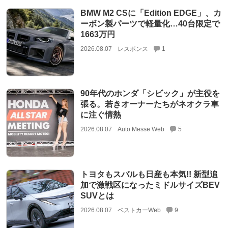
BMW M2 CSに「Edition EDGE」、カ
ーボン製パーツで軽量化…40台限定で
1663万円
2026.08.07
レスポンス
1
90年代のホンダ「シビック」が主役を
張る。若きオーナーたちがネオクラ車
に注ぐ情熱
2026.08.07
Auto Messe Web
5
トヨタもスバルも日産も本気!! 新型追
加で激戦区になったミドルサイズBEV
SUVとは
2026.08.07
ベストカーWeb
9