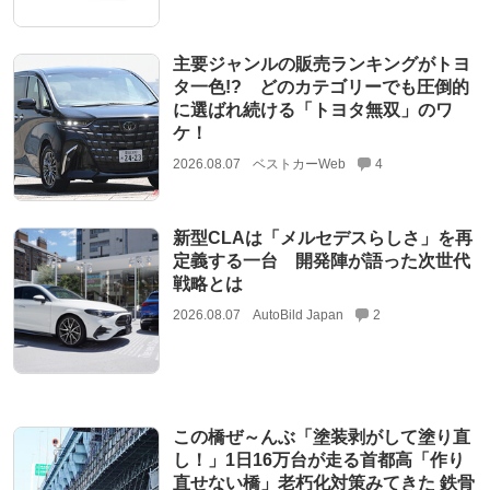
主要ジャンルの販売ランキングがトヨ
タ一色!? どのカテゴリーでも圧倒的
に選ばれ続ける「トヨタ無双」のワ
ケ！
2026.08.07
ベストカーWeb
4
新型CLAは「メルセデスらしさ」を再
定義する一台 開発陣が語った次世代
戦略とは
2026.08.07
AutoBild Japan
2
この橋ぜ～んぶ「塗装剥がして塗り直
し！」1日16万台が走る首都高「作り
直せない橋」老朽化対策みてきた 鉄骨