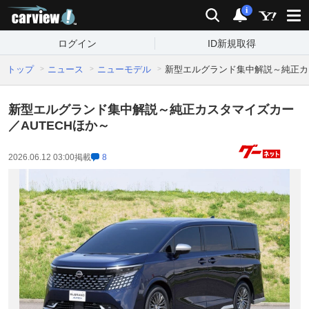
carview!
検索
通知
i
ログイン
ID新規取得
トップ
ニュース
ニューモデル
新型エルグランド集中解説～純正カス
新型エルグランド集中解説～純正カスタマイズカー
／AUTECHほか～
2026.06.12 03:00
掲載
8