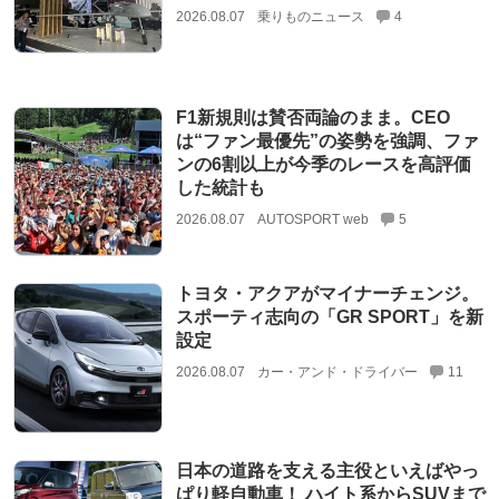
2026.08.07
乗りものニュース
4
F1新規則は賛否両論のまま。CEO
は“ファン最優先”の姿勢を強調、ファ
ンの6割以上が今季のレースを高評価
した統計も
2026.08.07
AUTOSPORT web
5
トヨタ・アクアがマイナーチェンジ。
スポーティ志向の「GR SPORT」を新
設定
2026.08.07
カー・アンド・ドライバー
11
日本の道路を支える主役といえばやっ
ぱり軽自動車！ ハイト系からSUVまで