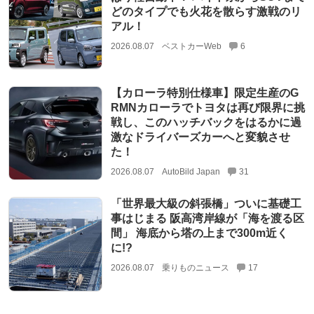
どのタイプでも火花を散らす激戦のリ
アル！
2026.08.07
ベストカーWeb
6
【カローラ特別仕様車】限定生産のG
RMNカローラでトヨタは再び限界に挑
戦し、このハッチバックをはるかに過
激なドライバーズカーへと変貌させ
た！
2026.08.07
AutoBild Japan
31
「世界最大級の斜張橋」ついに基礎工
事はじまる 阪高湾岸線が「海を渡る区
間」 海底から塔の上まで300m近く
に!?
2026.08.07
乗りものニュース
17