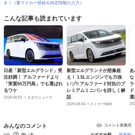
き！（要マイカー登録＆特定情報の入力）
こんな記事も読まれています
日産「新型エルグランド」受
新型エルグランドが想像超
あ
注好調！ アルファードより
え！ 1.5Lエンジンでも力強
な
「実質65万円高」でも選ばれ
いゾ!! アルファード対抗のプ
ラ
るワケ
レミアムミニバンを詳しく解
ド
説
選
2026.08.02
くるまのニュース
20
2026.08.04
ベストカーWeb
みんなのコメント
コメント非表示
8件
使い方
おすすめ順
新着順