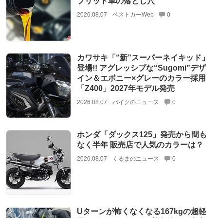
ブリッド車の落とし穴
2026.08.07
ベストカーWeb
0
カワサキ「“新”スーパーネイキッド」
登場!! アグレッシブな“Sugomi”デザ
イン＆エボニー×グレーのカラー採用
「Z400」2027年モデル発売
2026.08.07
バイクのニュース
0
ホンダ「ダックス125」発売から間も
なく半年 販売店で人気のカラーは？
2026.08.07
くるまのニュース
0
Uターンが怖くなくなる167kgの超軽