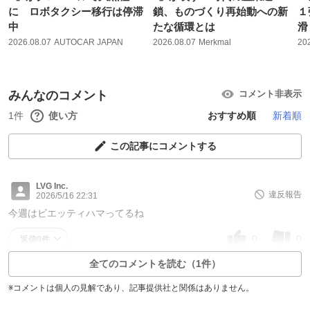
に ロボタクシー移行は停滞
鎖、ものづくり再始動への新
１
中
たな循環とは
滑
2026.08.07
AUTOCAR JAPAN
2026.08.07
Merkmal
20
みんなのコメント
コメント非表示
1件
使い方
おすすめ順
新着順
この記事にコメントする
LVG Inc.
違反報告
2026/5/16 22:31
今週はビエッティハマってるね
0
0
返信0件
全てのコメントを読む（1件）
※コメントは個人の見解であり、記事提供社と関係はありません。