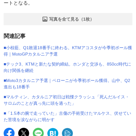
ートとなる。
写真を全て見る（1枚）
関連記事
■小椋藍、Q1敗退18番手に終わる。KTMアコスタが今季初ポール獲
得｜MotoGPカタルニア予選
■テック3、KTMと新たな契約締結。ホンダと交渉も、850cc時代に
向け関係を継続
■Moto3カタルニア予選｜ペローニが今季初ポール獲得。山中、Q2
進出も18番手
■マルティン、カタルニア初日は戦慄クラッシュ「死んだルイス・
サロムのことが真っ先に頭を過った」
■「1.5本の腕で走っていた」古傷の手術受けたマルケス、伏せてい
た苦境を涙ながらに明かす