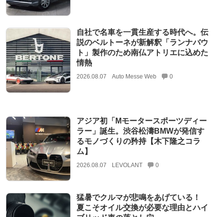
自社で名車を一貫生産する時代へ。伝
説のベルトーネが新解釈「ランナバウ
ト」製作のため南仏アトリエに込めた
情熱
2026.08.07
Auto Messe Web
0
アジア初「Mモータースポーツディー
ラー」誕生。渋谷松濤BMWが発信す
るモノづくりの矜持【木下隆之コラ
ム】
2026.08.07
LEVOLANT
0
猛暑でクルマが悲鳴をあげている！
夏こそオイル交換が必要な理由とハイ