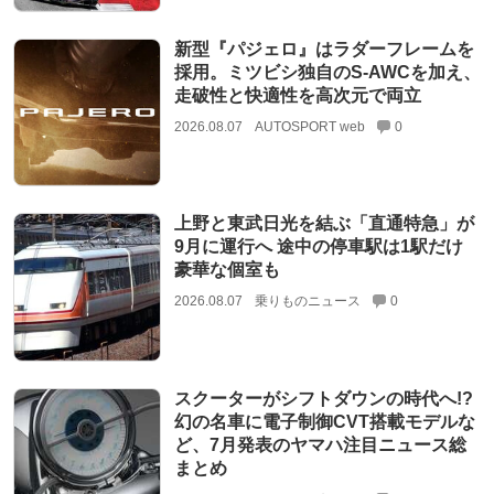
新型『パジェロ』はラダーフレームを
採用。ミツビシ独自のS-AWCを加え、
走破性と快適性を高次元で両立
2026.08.07
AUTOSPORT web
0
上野と東武日光を結ぶ「直通特急」が
9月に運行へ 途中の停車駅は1駅だけ
豪華な個室も
2026.08.07
乗りものニュース
0
スクーターがシフトダウンの時代へ!?
幻の名車に電子制御CVT搭載モデルな
ど、7月発表のヤマハ注目ニュース総
まとめ