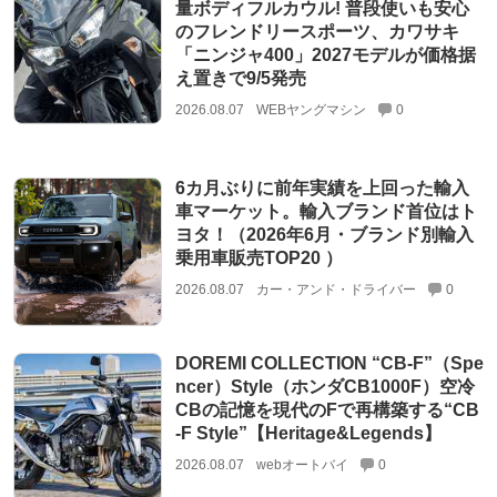
量ボディフルカウル! 普段使いも安心
のフレンドリースポーツ、カワサキ
「ニンジャ400」2027モデルが価格据
え置きで9/5発売
2026.08.07
WEBヤングマシン
0
6カ月ぶりに前年実績を上回った輸入
車マーケット。輸入ブランド首位はト
ヨタ！（2026年6月・ブランド別輸入
乗用車販売TOP20 ）
2026.08.07
カー・アンド・ドライバー
0
DOREMI COLLECTION “CB-F”（Spe
ncer）Style（ホンダCB1000F）空冷
CBの記憶を現代のFで再構築する“CB
-F Style”【Heritage&Legends】
2026.08.07
webオートバイ
0