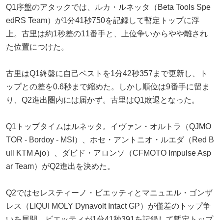
Q1序盤のアタックでは、ルカ・ルネッタ（Beta Tools Spe
edRS Team）が1分41秒750を記録して暫定トップに浮
上。古里は約1秒差の11番手と、上位争いからやや離され
た位置につけた。
古里はQ1終盤に自己ベストを1分42秒357まで更新し、ト
ップとの差を0.6秒まで縮めた。しかし順位は9番手に留ま
り、Q2進出圏内には届かず。古里はQ1敗退となった。
Q1トップタイムはルネッタ。イヴァン・オルトラ（QJMO
TOR - Bordoy - MSI）、ホセ・アントニオ・ルエダ（Red B
ull KTM Ajo）、ダビド・アロンソ（CFMOTO Impulse Asp
ar Team）がQ2進出を決めた。
Q2ではセレスティーノ・ビエッティとマニュエル・ゴンザ
レス（LIQUI MOLY Dynavolt Intact GP）が僅差のトップ争
いを展開。ビエッティが1分41秒391を記録して暫定トップ