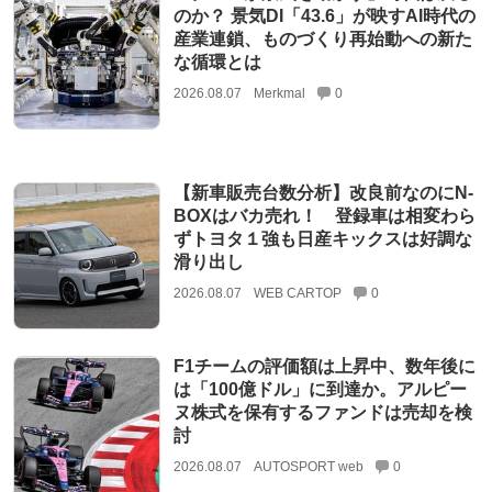
のか？ 景気DI「43.6」が映すAI時代の
産業連鎖、ものづくり再始動への新た
な循環とは
2026.08.07
Merkmal
0
【新車販売台数分析】改良前なのにN-
BOXはバカ売れ！ 登録車は相変わら
ずトヨタ１強も日産キックスは好調な
滑り出し
2026.08.07
WEB CARTOP
0
F1チームの評価額は上昇中、数年後に
は「100億ドル」に到達か。アルピー
ヌ株式を保有するファンドは売却を検
討
2026.08.07
AUTOSPORT web
0