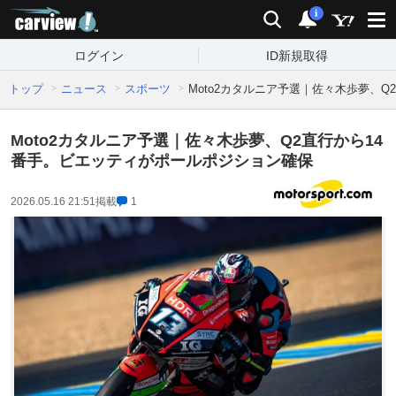
carview!
検索
通知
i
ログイン
ID新規取得
トップ
ニュース
スポーツ
Moto2カタルニア予選｜佐々木歩夢、
Moto2カタルニア予選｜佐々木歩夢、Q2直行から14
番手。ビエッティがポールポジション確保
2026.05.16 21:51
掲載
1