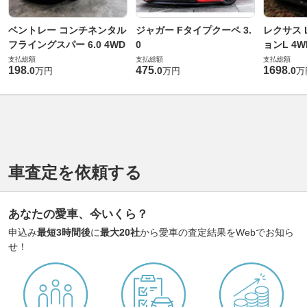
ベントレー コンチネンタル
ジャガー Fタイプクーペ 3.
レクサス L
フライングスパー 6.0 4WD
0
ョンL 4W
支払総額
支払総額
支払総額
198
475
1698
.
0
.
0
.
0
万円
万円
万
車査定を依頼する
あなたの愛車、今いくら？
申込み
最短3時間後
に
最大20社
から愛車の査定結果をWebでお知ら
せ！