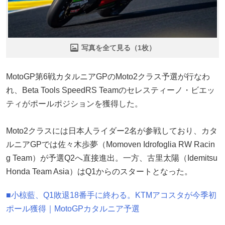
写真を全て見る（1枚）
MotoGP第6戦カタルニアGPのMoto2クラス予選が行なわ
れ、Beta Tools SpeedRS Teamのセレスティーノ・ビエッ
ティがポールポジションを獲得した。
Moto2クラスには日本人ライダー2名が参戦しており、カタ
ルニアGPでは佐々木歩夢（Momoven Idrofoglia RW Racin
g Team）が予選Q2へ直接進出。一方、古里太陽（Idemitsu
Honda Team Asia）はQ1からのスタートとなった。
■小椋藍、Q1敗退18番手に終わる。KTMアコスタが今季初
ポール獲得｜MotoGPカタルニア予選