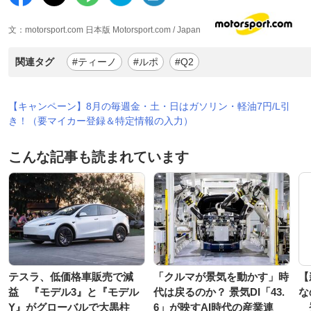
文：motorsport.com 日本版 Motorsport.com / Japan
関連タグ
#ティーノ
#ルポ
#Q2
【キャンペーン】8月の毎週金・土・日はガソリン・軽油7円/L引
き！（要マイカー登録＆特定情報の入力）
こんな記事も読まれています
テスラ、低価格車販売で減
「クルマが景気を動かす」時
【
益 『モデル3』と『モデル
代は戻るのか？ 景気DI「43.
な
Y』がグローバルで大黒柱
6」が映すAI時代の産業連
登