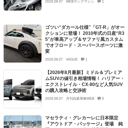
2026.08.07
WEBヤングマシン
1
ゴツい“ダカール仕様”「GT-R」がオー
クションに登場！ 2010年式の日産“R3
5”が車高アップ＆サファリ風カスタム
でオフロード・スーパースポーツに激
変
2026.08.07
VAGUE
1
【2026年8月最新】ミドル＆プレミア
ムSUVの値引き相場情報！ ハリアー・
エクストレイル・CX-80など人気SUV
の購入攻略と交渉術
2026.08.07
月刊自家用車WEB
0
マセラティ・グレカーレに日本限定
『アウトドア・パッケージ』登場 純