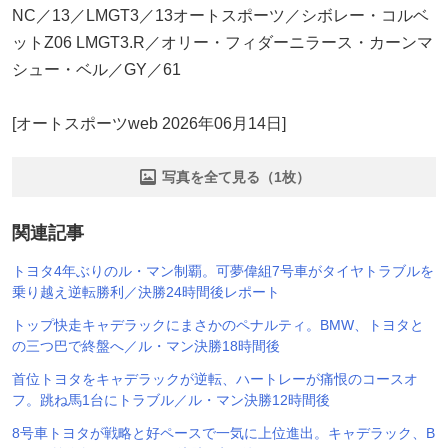
NC／13／LMGT3／13オートスポーツ／シボレー・コルベ
ットZ06 LMGT3.R／オリー・フィダーニラース・カーンマ
シュー・ベル／GY／61
[オートスポーツweb 2026年06月14日]
写真を全て見る（1枚）
関連記事
トヨタ4年ぶりのル・マン制覇。可夢偉組7号車がタイヤトラブルを
乗り越え逆転勝利／決勝24時間後レポート
トップ快走キャデラックにまさかのペナルティ。BMW、トヨタと
の三つ巴で終盤へ／ル・マン決勝18時間後
首位トヨタをキャデラックが逆転、ハートレーが痛恨のコースオ
フ。跳ね馬1台にトラブル／ル・マン決勝12時間後
8号車トヨタが戦略と好ペースで一気に上位進出。キャデラック、B