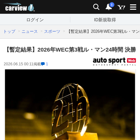
carview!
検索
通知
i
ログイン
ID新規取得
トップ
ニュース
スポーツ
【暫定結果】2026年WEC第3戦ル・マン
【暫定結果】2026年WEC第3戦ル・マン24時間 決勝
2026.06.15 00:11
掲載
1