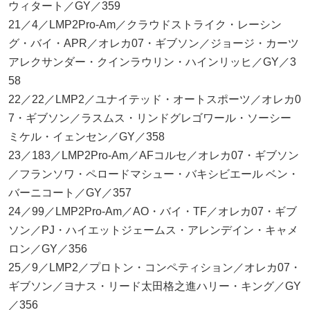
ウィタート／GY／359
21／4／LMP2Pro-Am／クラウドストライク・レーシン
グ・バイ・APR／オレカ07・ギブソン／ジョージ・カーツ
アレクサンダー・クインラウリン・ハインリッヒ／GY／3
58
22／22／LMP2／ユナイテッド・オートスポーツ／オレカ0
7・ギブソン／ラスムス・リンドグレゴワール・ソーシー
ミケル・イェンセン／GY／358
23／183／LMP2Pro-Am／AFコルセ／オレカ07・ギブソン
／フランソワ・ペロードマシュー・バキシビエール ベン・
バーニコート／GY／357
24／99／LMP2Pro-Am／AO・バイ・TF／オレカ07・ギブ
ソン／PJ・ハイエットジェームス・アレンデイン・キャメ
ロン／GY／356
25／9／LMP2／プロトン・コンペティション／オレカ07・
ギブソン／ヨナス・リード太田格之進ハリー・キング／GY
／356