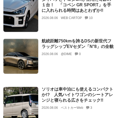
１台！ 「コペン GR SPORT」を手
に入れられる時間はあとわずか!!
2026.08.06
WEB CARTOP
10
航続距離750kmを誇るDSの新世代フ
ラッグシップEVセダン「N°8」の全貌
2026.08.06
@DIME
0
ソリオは車中泊にも使えるコンパクト
か!? 人気ハイトワゴンのシートアレ
ンジと寝られる広さをチェック!!
2026.08.06
ベストカーWeb
3