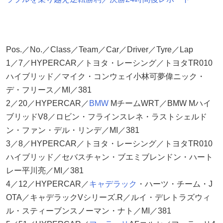
Pos.／No.／Class／Team／Car／Driver／Tyre／Lap
1／7／HYPERCAR／トヨタ・レーシング／トヨタTR010
ハイブリッド／マイク・コンウェイ小林可夢偉ニック・
デ・フリース／MI／381
2／20／HYPERCAR／
BMW
MチームWRT／BMW Mハイ
ブリッドV8／ロビン・フラインスレネ・ラストシェルド
ン・ファン・デル・リンデ／MI／381
3／8／HYPERCAR／トヨタ・レーシング／トヨタTR010
ハイブリッド／セバスチャン・ブエミブレンドン・ハート
レー平川亮／MI／381
4／12／HYPERCAR／
キャデラック
・ハーツ・チーム・J
OTA／キャデラックVシリーズ.R／ルイ・デレトラズウィ
ル・スティーブンスノーマン・ナト／MI／381