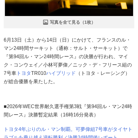
写真を全て見る（1枚）
6月13日（土）から14日（日）にかけて、フランスのル・
マン24時間サーキット（通称：サルト・サーキット）で
『第94回ル・マン24時間レース』の決勝が行われ、マイ
ク・コンウェイ／小林可夢偉／ニック・デ・フリース組の
7号車
トヨタ
TR010
ハイブリッド
（トヨタ・レーシング）
が総合優勝を果たした。
■2026年WEC世界耐久選手権第3戦『第94回ル・マン24時
間レース』決勝暫定結果（16時16分発表）
トヨタ4年ぶりのル・マン制覇。可夢偉組7号車がタイヤト
ラブルを乗り越え逆転勝利／決勝24時間後レポート