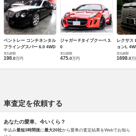
ベントレー コンチネンタル
ジャガー Fタイプクーペ 3.
レクサス L
フライングスパー 6.0 4WD
0
ョンL 4W
支払総額
支払総額
支払総額
198
475
1698
.
0
.
0
.
0
万円
万円
万
車査定を依頼する
あなたの愛車、今いくら？
申込み
最短3時間後
に
最大20社
から愛車の査定結果をWebでお知ら