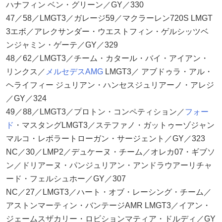
ハナフィン ベン・グリーン／GY／330
47／58／LMGT3／ガレージ59／マクラーレン720S LMGT
3エボ／アレクサンダー・ウエストフィン・ゲルシッツベ
ンジャミン・ゲーテ／GY／329
48／62／LMGT3／チーム・カタール・バイ・アイアン・
リンクス／
メルセデスAMG
LMGT3／ アブドゥラ・アル・
ヘライフィー ジュリアン・ハンセスジュリアーノ・アレジ
／GY／324
49／88／LMGT3／プロトン・コンペティション／
フォー
ド
・マスタングLMGT3／ステファノ・ガットゥーゾジャン
マルコ・レボラートローガン・サージェント／GY／323
NC／30／LMP2／デュケーヌ・チーム／オレカ07・ギブソ
ン／ドリアーヌ・パンジュリアン・アンドラウアーリチャ
ード・フェルシュホー／GY／307
NC／27／LMGT3／ハート・オブ・レーシング・チーム／
アストンマーティン・バンテージAMR LMGT3／イアン・
ジェームスザカリー・ロビションマティア・ドルディ／GY