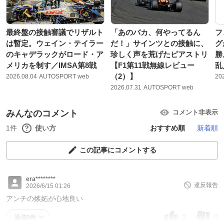
最終盤の接触審議でリザルト
「あのバカ、何やってるん
フ
は暫定。ウェイン・テイラー
だ！」サインツとの接触に、
グ
のキャデラックがロード・ア
珍しく声を荒げたピアストリ
勝
メリカを制す／IMSA第8戦
【F1第11戦無線レビュー
乱
（2）】
2026.08.04
AUTOSPORT web
20
2026.07.31
AUTOSPORT web
みんなのコメント
コメント非表示
1件
使い方
おすすめ順
新着順
この記事にコメントする
era********
違反報告
2026/6/15 01:26
アンチの嫉妬が心地良い
2
0
返信0件