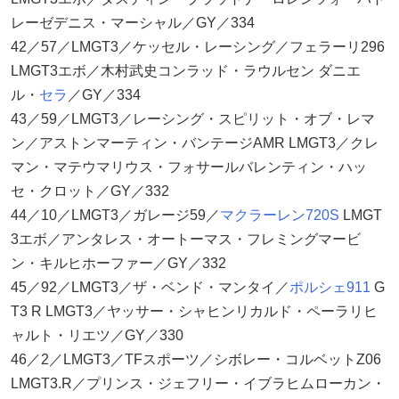
レーゼデニス・マーシャル／GY／334
42／57／LMGT3／ケッセル・レーシング／フェラーリ296
LMGT3エボ／木村武史コンラッド・ラウルセン ダニエ
ル・
セラ
／GY／334
43／59／LMGT3／レーシング・スピリット・オブ・レマ
ン／アストンマーティン・バンテージAMR LMGT3／クレ
マン・マテウマリウス・フォサールバレンティン・ハッ
セ・クロット／GY／332
44／10／LMGT3／ガレージ59／
マクラーレン
720S
LMGT
3エボ／アンタレス・オートーマス・フレミングマービ
ン・キルヒホーファー／GY／332
45／92／LMGT3／ザ・ベンド・マンタイ／
ポルシェ911
G
T3 R LMGT3／ヤッサー・シャヒンリカルド・ペーラリヒ
ャルト・リエツ／GY／330
46／2／LMGT3／TFスポーツ／シボレー・コルベットZ06
LMGT3.R／プリンス・ジェフリー・イブラヒムローカン・