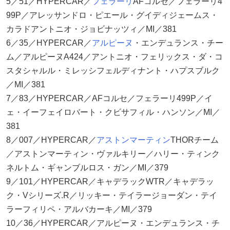
5／51／HYPERCAR／
フェラーリ
AFコルセ／フェラーリ4
99P／アレッサンドロ・ピエール・グイディジェームス・
カラドアントニオ・ジョビナッツィ／MI／381
6／35／HYPERCAR／
アルピーヌ
・エンデュランス・チー
ム／アルピーヌA424／アントニオ・フェリックス・ダ・コ
スタシャルル・ミレッシフェルディナント・ハプスブルク
／MI／381
7／83／HYPERCAR／AFコルセ／フェラーリ499P／イ
ェ・イーフェイロバート・クビサフィル・ハンソン／MI／
381
8／007／HYPERCAR／
アストンマーティン
THORチーム
／アストンマーティン・ヴァルキリー／ハリー・ティンク
ネルトム・ギャンブルロス・ガン／MI／379
9／101／HYPERCAR／キャデラックWTR／キャデラッ
ク・Vシリーズ.R／リッキー・テイラージョーダン・テイ
ラーフィリペ・アルバカーキ／MI／379
10／36／HYPERCAR／アルピーヌ・エンデュランス・チ