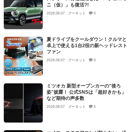
ニ（仮）」も復活?!
2026.08.07
グーネット
0
夏ドライブをクールダウン！クルマと
卓上で使える1台2役の新ヘッドレスト
ファン
2026.08.07
グーネット
0
ミツオカ 新型オープンカーの“後ろ
姿”披露！ 公式SNSは「超好きかも」
など期待の声多数
2026.08.07
グーネット
5