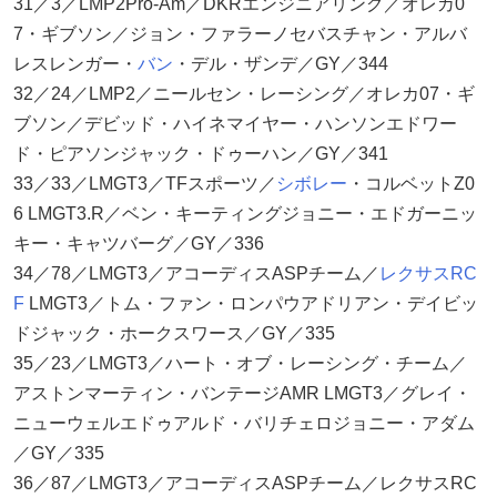
31／3／LMP2Pro-Am／DKRエンジニアリング／オレカ0
7・ギブソン／ジョン・ファラーノセバスチャン・アルバ
レスレンガー・
バン
・デル・ザンデ／GY／344
32／24／LMP2／ニールセン・レーシング／オレカ07・ギ
ブソン／デビッド・ハイネマイヤー・ハンソンエドワー
ド・ピアソンジャック・ドゥーハン／GY／341
33／33／LMGT3／TFスポーツ／
シボレー
・コルベットZ0
6 LMGT3.R／ベン・キーティングジョニー・エドガーニッ
キー・キャツバーグ／GY／336
34／78／LMGT3／アコーディスASPチーム／
レクサス
RC
F
LMGT3／トム・ファン・ロンパウアドリアン・デイビッ
ドジャック・ホークスワース／GY／335
35／23／LMGT3／ハート・オブ・レーシング・チーム／
アストンマーティン・バンテージAMR LMGT3／グレイ・
ニューウェルエドゥアルド・バリチェロジョニー・アダム
／GY／335
36／87／LMGT3／アコーディスASPチーム／レクサスRC