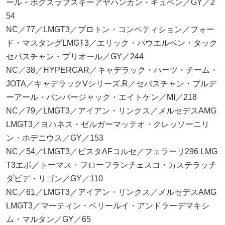
ール・ボグスラフスキーアヤハンカン・ギュベン／GY／2
54
NC／77／LMGT3／プロトン・コンペティション／フォー
ド・マスタングLMGT3／エリック・パウエルベン・タック
セバスチャン・プリオール／GY／244
NC／38／HYPERCAR／キャデラック・ハーツ・チーム・
JOTA／キャデラックVシリーズ.R／セバスチャン・ブルデ
ーアール・バンバージャック・エイトケン／MI／218
NC／79／LMGT3／アイアン・リンクス／メルセデスAMG
LMGT3／ヨハネス・ゼルガーマッテオ・クレッソーニリ
ン・ホデニウス／GY／153
NC／54／LMGT3／ビスタAFコルセ／フェラーリ296 LMG
T3エボ／トーマス・フローフランチェスコ・カステラッチ
ダビデ・リゴン／GY／110
NC／61／LMGT3／アイアン・リンクス／メルセデスAMG
LMGT3／マーティン・ベリールイ・アンドラーデマキシ
ム・マルタン／GY／65