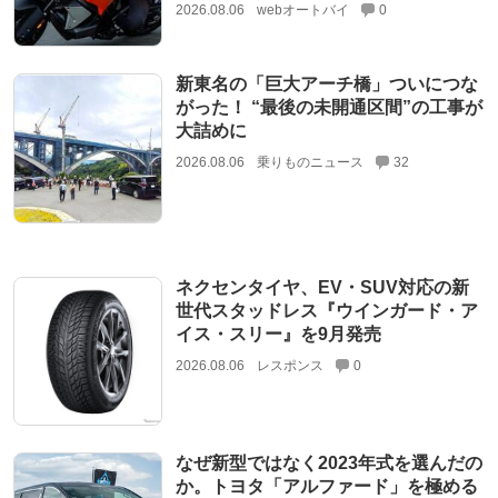
2026.08.06
webオートバイ
0
新東名の「巨大アーチ橋」ついにつな
がった！ “最後の未開通区間”の工事が
大詰めに
2026.08.06
乗りものニュース
32
ネクセンタイヤ、EV・SUV対応の新
世代スタッドレス『ウインガード・ア
イス・スリー』を9月発売
2026.08.06
レスポンス
0
なぜ新型ではなく2023年式を選んだの
か。トヨタ「アルファード」を極める