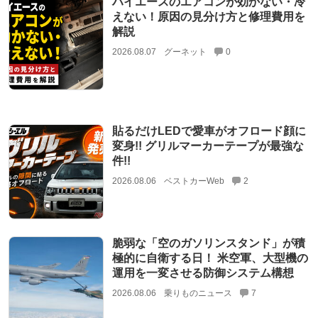
ハイエースのエアコンが効かない・冷
えない！原因の見分け方と修理費用を
解説
2026.08.07
グーネット
0
貼るだけLEDで愛車がオフロード顔に
変身!! グリルマーカーテープが最強な
件!!
2026.08.06
ベストカーWeb
2
脆弱な「空のガソリンスタンド」が積
極的に自衛する日！ 米空軍、大型機の
運用を一変させる防御システム構想
2026.08.06
乗りものニュース
7