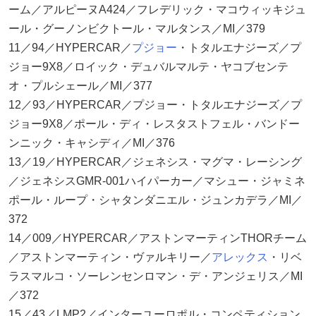
ーム／アルピーヌA424／フレデリック・マコウィッキジュ
ール・グーノンビクトール・マルタンス／MI／379
11／94／HYPERCAR／
プジョー
・トタルエナジーズ／プ
ジョー9X8／ロイック・デュバルマルテ・ヤコブセンテ
オ・プルシェール／MI／377
12／93／HYPERCAR／プジョー・トタルエナジーズ／プ
ジョー9X8／ポール・ディ・レスタストフェル・バンドー
ンニック・キャシディ／MI／376
13／19／HYPERCAR／ジェネシス・マグマ・レーシング
／ジェネシスGMR-001ハイパーカー／マシュー・ジャミネ
ポール・ループ・シャタンダニエル・ジュンカデラ／MI／
372
14／009／HYPERCAR／アストンマーティンTHORチーム
／アストンマーティン・ヴァルキリー／
アレックス
・リベ
ラスマルコ・ソーレンセンロマン・デ・アンジェリス／MI
／372
15／43／LMP2／インターユーロポル・コンペティション