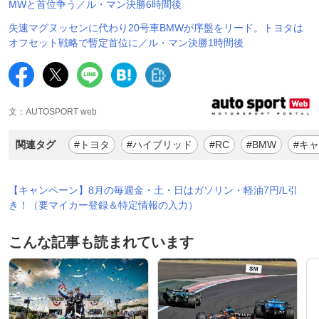
MWと首位争う／ル・マン決勝6時間後
失速マグヌッセンに代わり20号車BMWが序盤をリード。トヨタは
オフセット戦略で暫定首位に／ル・マン決勝1時間後
文：AUTOSPORT web
関連タグ
#トヨタ
#ハイブリッド
#RC
#BMW
#キ
【キャンペーン】8月の毎週金・土・日はガソリン・軽油7円/L引
き！（要マイカー登録＆特定情報の入力）
こんな記事も読まれています