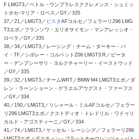
F LMGT3／ペトル・ウンブラレスククレメンス・シュミッ
トホセ-マリア・ロペス／GY／335
37／21／LMGT3／
ビスタ
AFコルセ／フェラーリ296 LMG
T3エボ／フランソワ・エリオサイモン・マンアレッシオ・
ロベラ／GY／335
38／34／LMGT3／レーシング・チーム・ターキー・バ
イ・TF／シボレー・コルベットZ06 LMGT3.R／ピータ
ー・デンプシーサリ・ヨルクチャーリー・イーストウッド
／GY／335
39／32／LMGT3／チームWRT／BMW M4 LMGT3エボ／ダ
レン・ラーンショーン・ゲラエルアウグスト・ファーフス
／GY／334
40／150／LMGT3／リシャール・ミルAFコルセ／フェラー
リ296 LMGT3エボ／クストディオ・トレドリル・ワドゥリ
カルド・アゴスティーニ／GY／334
41／74／LMGT3／ケッセル・レーシング／フェラーリ296
LMGT3エボ／ダスティン・ブラットナーロレンツォ・パト