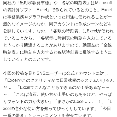
同社の「出町柳駅発車標」や「各駅の時刻表」はMicrosoft
の表計算ソフト「Excel」で作られているとのこと。Excel
は事務業務やグラフ作成といった用途に使われることが一
般的なイメージのなか、同アカウントは作成シーンなどを
公開しています。なお、「各駅の時刻表」にExcelが使われ
ていることから、「各駅毎に時刻表の時刻を入力している
とうっかり間違えることがありますので、動画左の『全線
時刻表』に時刻を入力すると各駅時刻表に反映するように
している」とのことです。
今回の投稿を見たSNSユーザーは公式アカウントに対し
「Excelでこのクオリティかつ日常稼働のシステムいけるん
だ…」「Excelでこんなこともできるのか！夢あるな～～
～」「これは流石。使い方が上手いのもあるけど、やっぱ
りフォントの力が大きい」「まさかのExcel……！！」「E
xcelの意外な使い方を知ってびっくりしています」「今日
一番の驚き」といったコメントを寄せています。