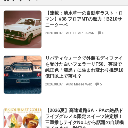
【連載：清水草一の自動車ラスト・ロ
マン】#38 フロアMTの魔力！B210サ
ニークーペ
2026.08.07
AUTOCAR JAPAN
0
リバティウォークで外装モディファイ
を受けた白いフェラーリF50、英国で
純正色「漆黒」に生まれ変わり推定10
億円以上で落札？
2026.08.07
Auto Messe Web
5
【2026夏】高速道路SA・PAの絶品ド
ライブグルメ＆限定スイーツ決定版！
三重推しテイクNo.1から話題の自販機