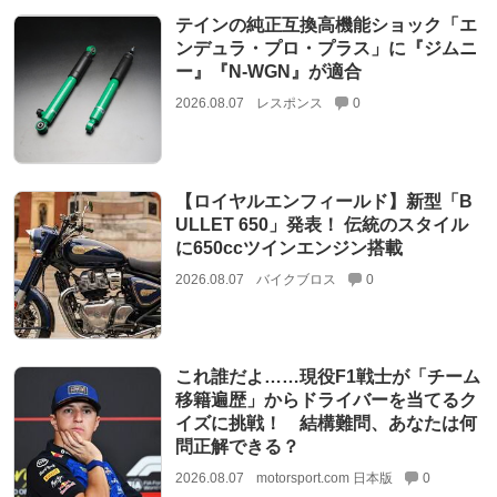
テインの純正互換高機能ショック「エ
ンデュラ・プロ・プラス」に『ジムニ
ー』『N-WGN』が適合
2026.08.07
レスポンス
0
【ロイヤルエンフィールド】新型「B
ULLET 650」発表！ 伝統のスタイル
に650ccツインエンジン搭載
2026.08.07
バイクブロス
0
これ誰だよ……現役F1戦士が「チーム
移籍遍歴」からドライバーを当てるク
イズに挑戦！ 結構難問、あなたは何
問正解できる？
2026.08.07
motorsport.com 日本版
0