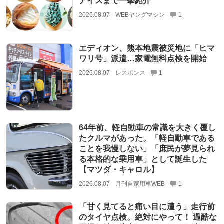
アイスまで一挙紹介
2026.08.07
WEBヤングマシン
1
エディオン、熊本地震被災地に「ヒマ
ワリ号」派遣…家電無料点検を開始
2026.08.07
レスポンス
1
64年前、軽自動車の常識を大きく覆し
たクルマがあった。「軽自動車である
ことを我慢しない」「庶民が夢見られ
る本格的な乗用車」として誕生した
【マツダ・キャロル】
2026.08.07
月刊自家用車WEB
1
「甘く見てると痛い目に遭う」走行前
のタイヤ点検。絶対にやって！ 過酷な