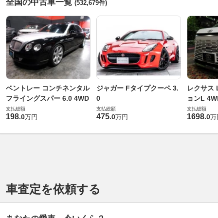
全国の中古車一覧
(532,679件)
ベントレー コンチネンタル
ジャガー Fタイプクーペ 3.
レクサス L
フライングスパー 6.0 4WD
0
ョンL 4W
支払総額
支払総額
支払総額
198
475
1698
.
0
.
0
.
0
万円
万円
万
車査定を依頼する