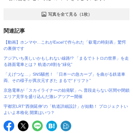
写真を全て見る（1枚）
関連記事
【動画】ホンマや…これがExcelで作られた「叡電の時刻表」驚愕
の裏側です
アジアいち美しいかもしれない線路!? 「まるでトトロの世界」を走
る路面電車とは？ 軌道の8割を“緑化”
「えげつな…」SNS騒然！ 「日本一の急カーブ」を曲がる鉄道車
両、その様子が異次元すぎた まるで“ドリフト”
京急電車が「スカイライナーの始発駅」へ 普段走らない区間や閉鎖
エリア見学を盛り込んだ激レアツアー開催
宇都宮LRT“西側延伸”の「軌道詳細設計」が始動！ プロジェクトい
よいよ本格化 開業はいつ？