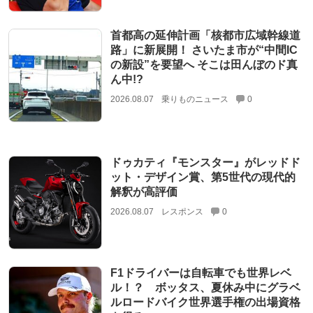
首都高の延伸計画「核都市広域幹線道
路」に新展開！ さいたま市が“中間IC
の新設”を要望へ そこは田んぼのド真
ん中!?
2026.08.07
乗りものニュース
0
ドゥカティ『モンスター』がレッドド
ット・デザイン賞、第5世代の現代的
解釈が高評価
2026.08.07
レスポンス
0
F1ドライバーは自転車でも世界レベ
ル！？ ボッタス、夏休み中にグラベ
ルロードバイク世界選手権の出場資格