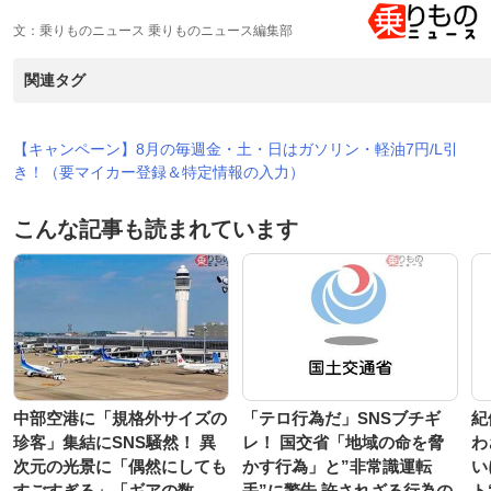
文：乗りものニュース 乗りものニュース編集部
関連タグ
【キャンペーン】8月の毎週金・土・日はガソリン・軽油7円/L引
き！（要マイカー登録＆特定情報の入力）
こんな記事も読まれています
中部空港に「規格外サイズの
「テロ行為だ」SNSブチギ
紀
珍客」集結にSNS騒然！ 異
レ！ 国交省「地域の命を脅
わ
次元の光景に「偶然にしても
かす行為」と”非常識運転
い
すごすぎる」「ギアの数
手”に警告 許されざる行為の
ト