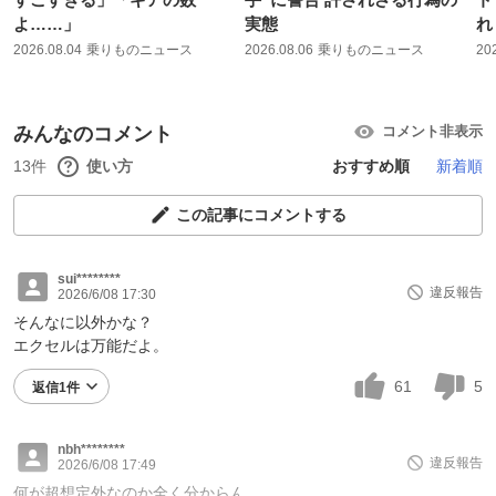
よ……」
実態
れ
2026.08.04
乗りものニュース
2026.08.06
乗りものニュース
20
みんなのコメント
コメント非表示
13件
使い方
おすすめ順
新着順
この記事にコメントする
sui********
違反報告
2026/6/08 17:30
そんなに以外かな？
エクセルは万能だよ。
61
5
返信1件
nbh********
違反報告
2026/6/08 17:49
何が超想定外なのか全く分からん。