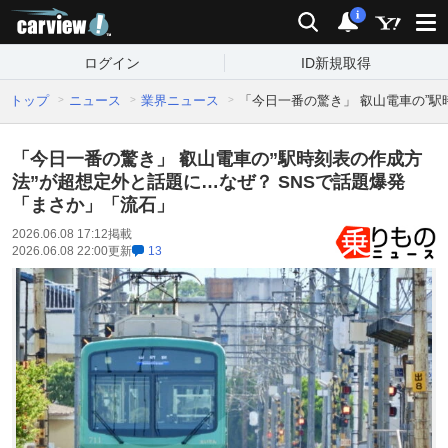
carview!
検索
通知
i
ログイン
ID新規取得
トップ
ニュース
業界ニュース
「今日一番の驚き」 叡山電車の”駅
「今日一番の驚き」 叡山電車の”駅時刻表の作成方
法”が超想定外と話題に…なぜ？ SNSで話題爆発
「まさか」「流石」
2026.06.08 17:12
掲載
2026.06.08 22:00
更新
13