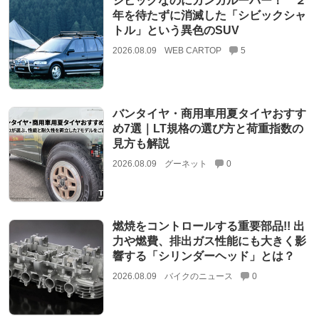
シビックなのにカンガルーバー！ ２
年を待たずに消滅した「シビックシャ
トル」という異色のSUV
2026.08.09
WEB CARTOP
5
バンタイヤ・商用車用夏タイヤおすす
め7選｜LT規格の選び方と荷重指数の
見方も解説
2026.08.09
グーネット
0
燃焼をコントロールする重要部品!! 出
力や燃費、排出ガス性能にも大きく影
響する「シリンダーヘッド」とは？
2026.08.09
バイクのニュース
0