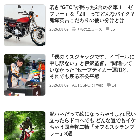
若き“GTO”が跨った2台の名車！「ゼ
ファー」＆「ZII」ってどんなバイク？
鬼塚英吉こだわりの使い分けとは
2026.08.09
乗りものニュース
15
「僕のミスジャッジです。イゴールに
申し訳ない」と伊沢監督。“間違って
いなかった”セーフティカー運用と、
それでも残る不公平感
2026.08.09
AUTOSPORT web
14
泥ハネだって絵になっちゃうよね 思い
立ったらドコへでも どんな道でもイケ
ちゃう国産軽二輪「オフ＆スクランブ
ラー」3選