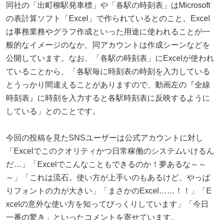
同社の「出町柳駅発車標」や「各駅の時刻表」はMicrosoft
の表計算ソフト「Excel」で作られているとのこと。Excel
は事務業務やグラフ作成といった用途に使われることが一
般的なイメージのなか、同アカウントは作成シーンなどを
公開しています。なお、「各駅の時刻表」にExcelが使われ
ていることから、「各駅毎に時刻表の時刻を入力している
とうっかり間違えることがありますので、動画左の『全線
時刻表』に時刻を入力すると各駅時刻表に反映するように
している」とのことです。
今回の投稿を見たSNSユーザーは公式アカウントに対し
「Excelでこのクオリティかつ日常稼働のシステムいけるん
だ…」「Excelでこんなこともできるのか！夢あるな～～
～」「これは流石。使い方が上手いのもあるけど、やっぱ
りフォントの力が大きい」「まさかのExcel……！！」「E
xcelの意外な使い方を知ってびっくりしています」「今日
一番の驚き」といったコメントを寄せています。