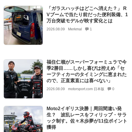
「ガラスハッチはどこへ消えた？」 R
Vブームで当たり前だった便利装備、1
万台突破モデルが映す変化とは
2026.08.09
Merkmal
1
福住仁嶺がスーパーフォーミュラで今
季2勝目……しかし喜びは控えめ「セ
ーフティカーのタイミングに恵まれた
ので、正直素直には喜べない」
2026.08.09
motorsport.com 日本版
0
Moto2イギリス決勝｜周回間違い発
生？ 波乱レースをフィリップ・サラ
ック制す。佐々木歩夢が11位ポイント
獲得