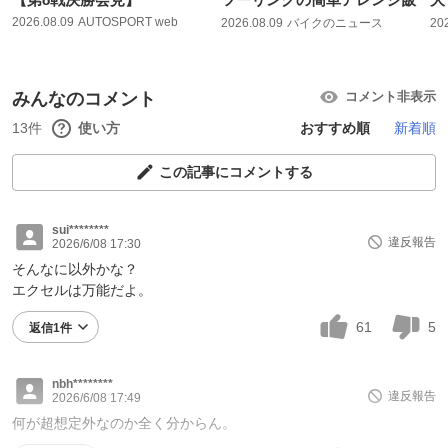
2026.08.09
AUTOSPORT web
2026.08.09
バイクのニュース
20
みんなのコメント
コメント非表示
13件
使い方
おすすめ順
新着順
この記事にコメントする
sui********
違反報告
2026/6/08 17:30
そんなに以外かな？
エクセルは万能だよ。
61
5
返信1件
nbh********
違反報告
2026/6/08 17:49
何が超想定外なのか全く分からん。