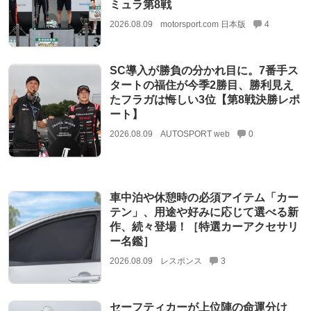
ミュラ第8戦
2026.08.09
motorsport.com 日本版
4
SC導入が勝負の分かれ目に。7番手ス
タートの福住が今季2勝目、勝利見え
たフラガは悔しい3位【第8戦決勝レポ
ート】
2026.08.09
AUTOSPORT web
0
車中泊や休憩時の必須アイテム「カー
テン」、用途や好みに応じて選べる新
作、続々登場！［特選カーアクセサリ
ー名鑑］
2026.08.09
レスポンス
3
セーフティカーが上位陣の命運分け