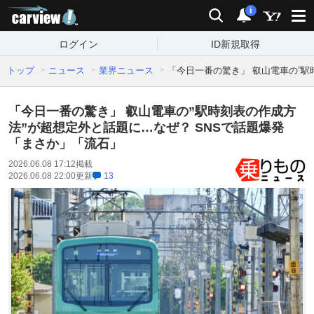
carview!
検索
通知
i
ログイン
ID新規取得
トップ
ニュース
業界ニュース
「今日一番の驚き」 叡山電車の”駅
「今日一番の驚き」 叡山電車の”駅時刻表の作成方
法”が超想定外と話題に…なぜ？ SNSで話題爆発
「まさか」「流石」
2026.06.08 17:12
掲載
2026.06.08 22:00
更新
13