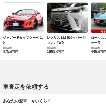
ジャガー Fタイプクーペ 3.
レクサス LM 500h バージ
ロータス 
0
ョンL 4WD
ォーラ
支払総額
支払総額
支払総額
475
1698
448
.
0
.
0
.
0
万円
万円
万
車査定を依頼する
あなたの愛車、今いくら？