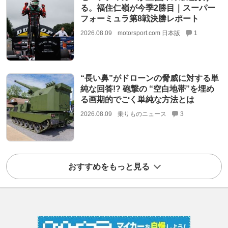
る。福住仁嶺が今季2勝目｜スーパー
フォーミュラ第8戦決勝レポート
2026.08.09
motorsport.com 日本版
1
“長い鼻”がドローンの脅威に対する単
純な回答!? 砲撃の “空白地帯”を埋め
る画期的でごく単純な方法とは
2026.08.09
乗りものニュース
3
おすすめをもっと見る