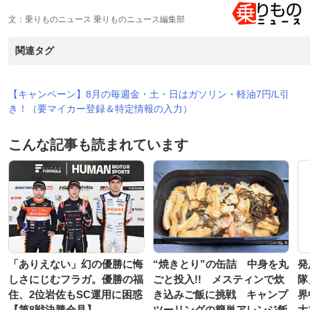
文：乗りものニュース 乗りものニュース編集部
関連タグ
【キャンペーン】8月の毎週金・土・日はガソリン・軽油7円/L引
き！（要マイカー登録＆特定情報の入力）
こんな記事も読まれています
「ありえない」幻の優勝に悔
“焼きとり”の缶詰 中身を丸
発
しさにじむフラガ。優勝の福
ごと投入!! メスティンで炊
隊
住、2位岩佐もSC運用に困惑
き込みご飯に挑戦 キャンプ
界
【第8戦決勝会見】
ツーリングの簡単アレンジ飯
大