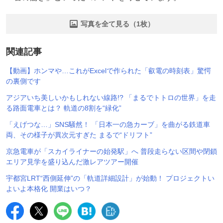
写真を全て見る（1枚）
関連記事
【動画】ホンマや…これがExcelで作られた「叡電の時刻表」驚愕
の裏側です
アジアいち美しいかもしれない線路!? 「まるでトトロの世界」を走
る路面電車とは？ 軌道の8割を“緑化”
「えげつな…」SNS騒然！ 「日本一の急カーブ」を曲がる鉄道車
両、その様子が異次元すぎた まるで“ドリフト”
京急電車が「スカイライナーの始発駅」へ 普段走らない区間や閉鎖
エリア見学を盛り込んだ激レアツアー開催
宇都宮LRT“西側延伸”の「軌道詳細設計」が始動！ プロジェクトい
よいよ本格化 開業はいつ？