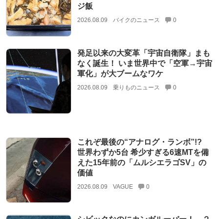
ジ飯
2026.08.09
バイクのニュース
0
発足以来の大変革「宇宙自衛隊」まも
なく誕生！ いま世界中で「空軍→宇宙
軍化」が大ブームなワケ
2026.08.09
乗りものニュース
0
これぞ最後の“アナログ・ランボ”!?
世界わずか5台 希少すぎる6速MTを備
えた15年前の「ムルシエラゴSV」の
価値
2026.08.09
VAGUE
0