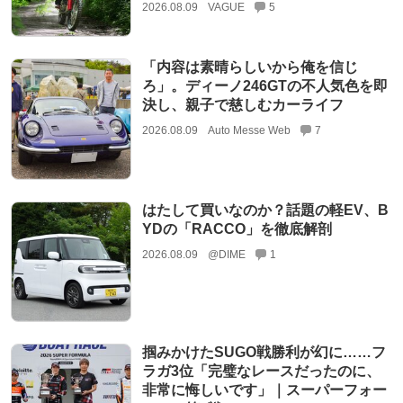
2026.08.09
VAGUE
5
「内容は素晴らしいから俺を信じ
ろ」。ディーノ246GTの不人気色を即
決し、親子で慈しむカーライフ
2026.08.09
Auto Messe Web
7
はたして買いなのか？話題の軽EV、B
YDの「RACCO」を徹底解剖
2026.08.09
@DIME
1
掴みかけたSUGO戦勝利が幻に……フ
ラガ3位「完璧なレースだったのに、
非常に悔しいです」｜スーパーフォー