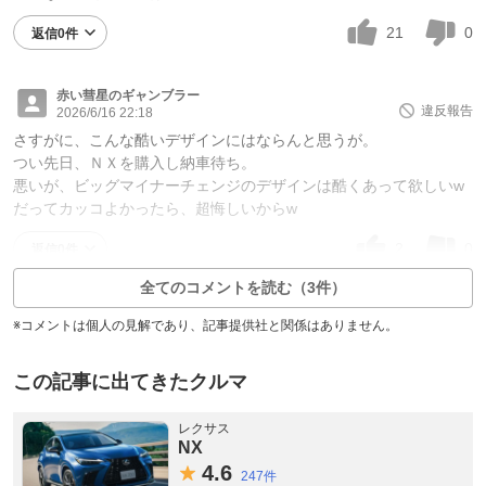
21
0
返信0件
赤い彗星のギャンブラー
違反報告
2026/6/16 22:18
さすがに、こんな酷いデザインにはならんと思うが。
つい先日、ＮＸを購入し納車待ち。
悪いが、ビッグマイナーチェンジのデザインは酷くあって欲しいw
だってカッコよかったら、超悔しいからw
2
0
返信0件
全てのコメントを読む（3件）
※コメントは個人の見解であり、記事提供社と関係はありません。
この記事に出てきたクルマ
レクサス
NX
4.
6
247件