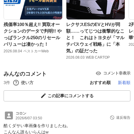
残価率100％超え!! 買取オー
レクサスESのEVとHVが同
2
クションのデータで判明!! や
額……ってじつは衝撃的なこ
レ
っぱランクル250のリセール
と！ これはトヨタが「マル
華
バリューは凄かった！
チパスウェイ戦略」に「本
20
気」の証だった
2026.08.04
ベストカーWeb
2026.08.03
WEB CARTOP
みんなのコメント
コメント非表示
3件
使い方
おすすめ順
新着順
この記事にコメントする
コロン
違反報告
2026/6/07 03:50
酷くダサい車画像を作りましたね。
こんなん誰もいらんはw