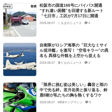
松阪市の国道166号にバイパス開通
“すれ違い困難”を回避する新ルート
「七日市」工区が7月17日に開通
2026.08.07
くるまのニュース
0
自衛隊がロシア海軍の「巨大なミサイ
ル巡洋艦」を激写！ “空母キラー”の異
名も 異様な外観を上空から捉える
2026.08.07
乗りものニュース
2
「限界に挑む姿は美しい」轟音と雨の
中で光る絆。若月佑美と振り返る、鈴
鹿8耐が私たちの胸を熱くするワケ
2026.08.07
WEBヤングマシン
0