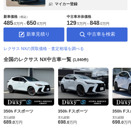
マイカー登録
新車価格
中古車本体価格
（税込）
485
650
129
848
.
0万円
～
.
6万円
.
5万円
～
.
0万円
新車見積り
中古車を検索
レクサス NXの買取価格・査定相場を調べる
全国のレクサス NX中古車一覧
(1,840件)
350h Fスポーツ
350h Fスポーツ
350h F
支払総額
支払総額
支払総額
689
698
698
.
0
.
0
.
0
万円
万円
万