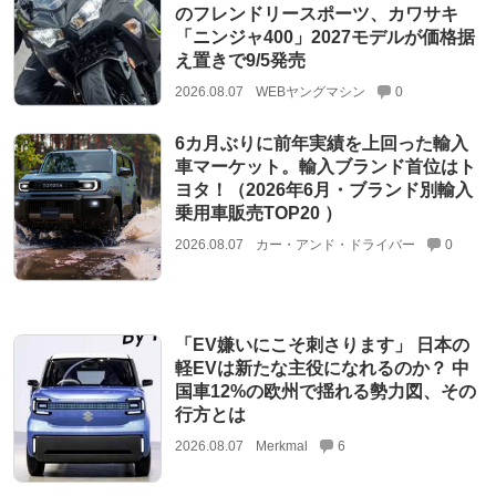
のフレンドリースポーツ、カワサキ
「ニンジャ400」2027モデルが価格据
え置きで9/5発売
2026.08.07
WEBヤングマシン
0
6カ月ぶりに前年実績を上回った輸入
車マーケット。輸入ブランド首位はト
ヨタ！（2026年6月・ブランド別輸入
乗用車販売TOP20 ）
2026.08.07
カー・アンド・ドライバー
0
「EV嫌いにこそ刺さります」 日本の
軽EVは新たな主役になれるのか？ 中
国車12%の欧州で揺れる勢力図、その
行方とは
2026.08.07
Merkmal
6