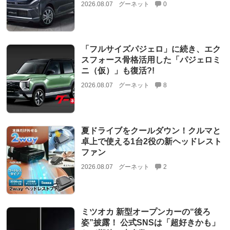
2026.08.07
グーネット
0
「フルサイズパジェロ」に続き、エク
スフォース骨格活用した「パジェロミ
ニ（仮）」も復活?!
2026.08.07
グーネット
8
夏ドライブをクールダウン！クルマと
卓上で使える1台2役の新ヘッドレスト
ファン
2026.08.07
グーネット
2
ミツオカ 新型オープンカーの“後ろ
姿”披露！ 公式SNSは「超好きかも」