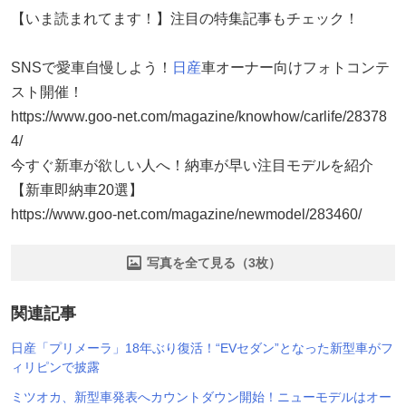
【いま読まれてます！】注目の特集記事もチェック！
SNSで愛車自慢しよう！
日産
車オーナー向けフォトコンテ
スト開催！
https://www.goo-net.com/magazine/knowhow/carlife/28378
4/
今すぐ新車が欲しい人へ！納車が早い注目モデルを紹介
【新車即納車20選】
https://www.goo-net.com/magazine/newmodel/283460/
写真を全て見る（3枚）
関連記事
日産「プリメーラ」18年ぶり復活！“EVセダン”となった新型車がフ
ィリピンで披露
ミツオカ、新型車発表へカウントダウン開始！ニューモデルはオー