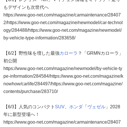
もデザインも次世代へ
https://www.goo-net.com/magazine/carmaintenance/28407
2/https://www.goo-net.com/magazine/newmodel/car-technol
ogy/284488/https://www.goo-net.com/magazine/newmodel/
by-vehicle-type-information/283658/
【6/2】野性味を増した最強
カローラ
？「GRMNカローラ」
初公開
https://www.goo-net.com/magazine/newmodel/by-vehicle-ty
pe-information/284584/https://www.goo-net.com/magazine/k
nowhow/carlife/284497/https://www.goo-net.com/magazine/
contents/purchase/283710/
【6/3】人気のコンパクト
SUV
、
ホンダ
「
ヴェゼル
」2028
年に新型登場へ！
https://www.goo-net.com/magazine/carmaintenance/28407