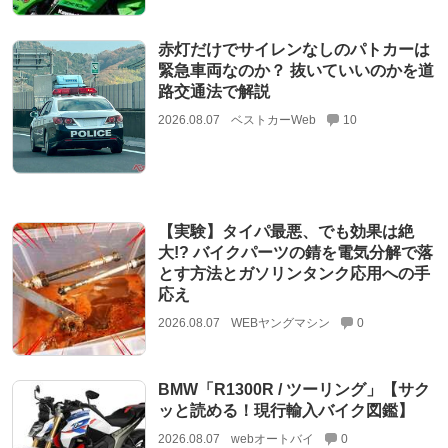
赤灯だけでサイレンなしのパトカーは
緊急車両なのか？ 抜いていいのかを道
路交通法で解説
2026.08.07
ベストカーWeb
10
【実験】タイパ最悪、でも効果は絶
大!? バイクパーツの錆を電気分解で落
とす方法とガソリンタンク応用への手
応え
2026.08.07
WEBヤングマシン
0
BMW「R1300R / ツーリング」【サク
ッと読める！現行輸入バイク図鑑】
2026.08.07
webオートバイ
0