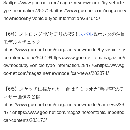
3/https://www.goo-net.com/magazine/newmodel/by-vehicle-t
ype-information/283759/https://www.goo-net.com/magazine/
newmodel/by-vehicle-type-information/284645/
【6/4】ストロングHVと走りのRS！
スバル
＆ホンダの注目
モデルをチェック
https://www.goo-net.com/magazine/newmodel/by-vehicle-ty
pe-information/284619/https://www.goo-net.com/magazine/n
ewmodel/by-vehicle-type-information/284776/https://www.g
oo-net.com/magazine/newmodel/car-news/282374/
【6/5】スケッチに描かれた一台は？ミツオカ“新型車”のテ
ィザー画像を公開
https://www.goo-net.com/magazine/newmodel/car-news/28
4772/https://www.goo-net.com/magazine/contents/imported-
car-contents/283173/