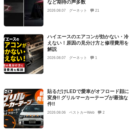
など期待の声多数
2026.08.07
グーネット
21
ハイエースのエアコンが効かない・冷
えない！原因の見分け方と修理費用を
解説
2026.08.07
グーネット
1
貼るだけLEDで愛車がオフロード顔に
変身!! グリルマーカーテープが最強な
件!!
2026.08.06
ベストカーWeb
2