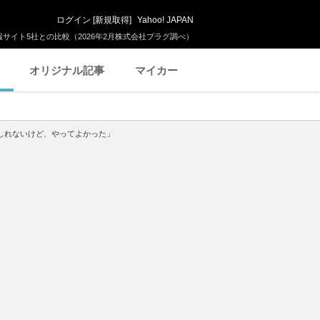
ログイン
[
新規取得
]
Yahoo! JAPAN
サイト5社との比較（2026年2月株式会社プラグ調べ）
オリジナル記事
マイカー
かもしれないけど、やってよかった」