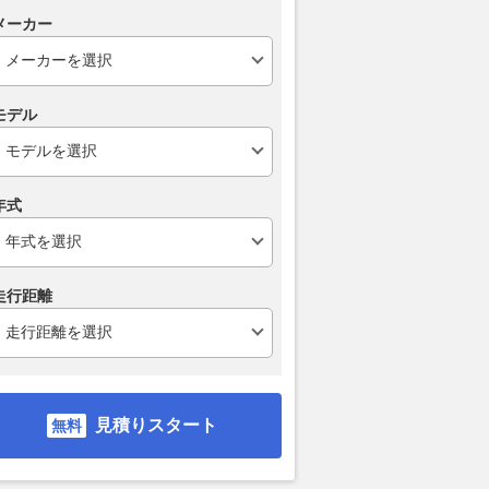
ードGT初ポールと8号
不安と緊張の中でPONOSフェ
【正式結果】2
メーカー
の大きな進化。太田
ラーリが予選日を完全制圧。篠
GT第4戦富士
はHRCの名前を背負っ
原＆川端の新コンビが「信頼関
2026.08.02
AUT
／第4戦富士予選
係」を武器に歓喜のチーム初ポ
ール
AUTOSPORT web
モデル
2026.08.01
AUTOSPORT web
年式
走行距離
見積りスタート