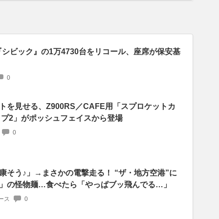
『シビック』の1万4730台をリコール、座席が保安基
0
を見せる、Z900RS／CAFE用「スプロケットカ
イプ2」がポッシュフェイスから登場
0
康そう♪」→まさかの電撃走る！ “ザ・地方空港”に
」の怪物麺…食べたら「やっぱブッ飛んでる…」
ース
0