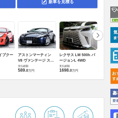
新車を見積る
ロールスロ
イプクー
アストンマーティン
レクサス LM 500h バ
ト ロール
V8 ヴァンテージ スポ
ージョンL 4WD
ースト(第1
支払総額
ーツシフト
支払総額
支払総額
905
.
1
万円
589
.
1698
.
0
0
万円
万円