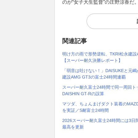
のが“女子大生監督”の庄野涼香
関連記事
明け方の雨で形勢逆転、TKRI松永建
【スーパー耐久決勝レポート】
「弱音は吐けない！」DAISUKEと元
建設AMG GT3の富士24時間連覇
スーパー耐久富士24時間で同一周回ト
DAISHIN GT-Rの誤算
マツダ、ちょんまげダクト装着のMAZDA SPI
を実証／S耐富士24時間
2026スーパー耐久富士24時間には3日
最高を更新