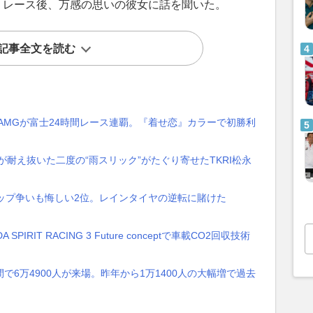
だ。レース後、万感の思いの彼女に話を聞いた。
記事全文を読む
設AMGが富士24時間レース連覇。『着せ恋』カラーで初勝利
嶋が耐え抜いた二度の“雨スリック”がたぐり寄せたTKRI松永
ップ争いも悔しい2位。レインタイヤの逆転に賭けた
RIT RACING 3 Future conceptで車載CO2回収技術
間で6万4900人が来場。昨年から1万1400人の大幅増で過去