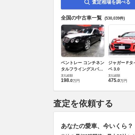
査定相場を調べる
全国の中古車一覧
(530,039件)
ベントレー コンチネン
ジャガー Fタ
タルフライングスパー
ペ 3.0
6.0 4WD
支払総額
支払総額
198
.
475
.
0
0
万円
万円
査定を依頼する
あなたの愛車、今いくら？