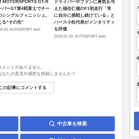
M MOTORSPORTS GT-R
ドライバーやファンに勇気を与
プレリュ
ーパーGT第4戦富士でチー
えた福住仁嶺のF1初走行「常
車ARTA
のシングルフィニッシュ。
に自分に挑戦し続けている」と
「僕たち
える“その先”
ハース小松代表がメンタリティ
ている」
を評価
08.05
AUTOSPORT web
2026.08.01
2026.07.30
AUTOSPORT web
コメントがありません。
あなたの意見や感想を投稿しませんか？
この記事にコメントする
中古車を検索