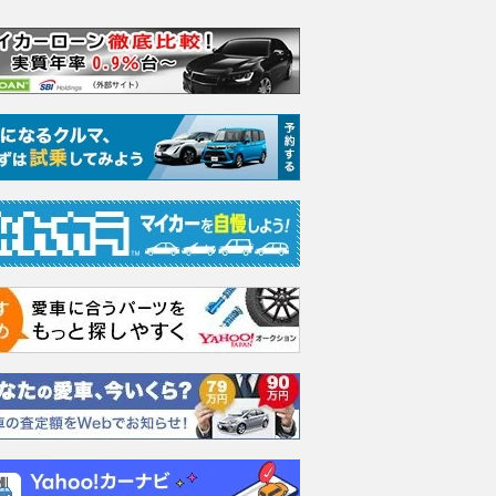
イス ゴース
ホンダ NSX 3.0
日産 エルグランド 3.5
日産 
スロイス ゴ
VIP パワーシートパッ
ック 
支払総額
898
.
0
万円
世代 / RR4)
ケージ
支払総額
支払総額
684
.
220
.
0
0
万円