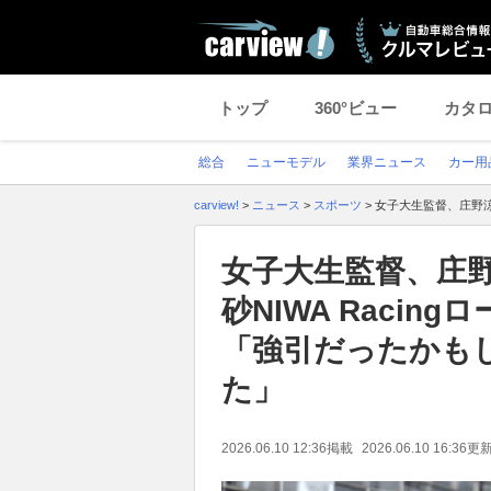
トップ
360°ビュー
カタ
総合
ニューモデル
業界ニュース
カー用
carview!
>
ニュース
>
スポーツ
>
女子大生監督、庄野涼
女子大生監督、庄野
砂NIWA Racin
「強引だったかも
た」
2026.06.10 12:36
掲載
2026.06.10 16:36
更