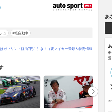
あ
ッシュ
#軽自動車
はガソリン・軽油7円/L引き！（要マイカー登録＆特定情報
申
愛
す
※