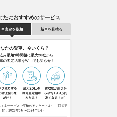
なたにおすすめのサービス
車査定を依頼
新車を見積る
あなたの愛車、今いくら？
込み
最短3時間後
に
最大20社
から
車の査定結果をWebでお知らせ！
1：本サービスで実施のアンケートより （回答期
間：2023年6月〜2024年5月）