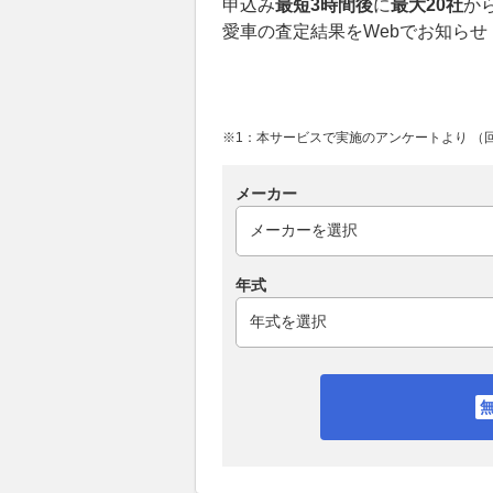
申込み
最短3時間後
に
最大20社
か
愛車の査定結果をWebでお知らせ
※1：本サービスで実施のアンケートより （回答
メーカー
年式