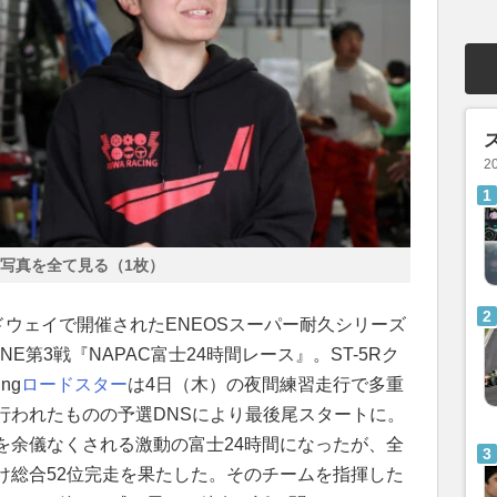
2
写真を全て見る（1枚）
ドウェイで開催されたENEOSスーパー耐久シリーズ
GESTONE第3戦『NAPAC富士24時間レース』。ST-5Rク
ng
ロードスター
は4日（木）の夜間練習走行で多重
行われたものの予選DNSにより最後尾スタートに。
を余儀なくされる激動の富士24時間になったが、全
け総合52位完走を果たした。そのチームを指揮した