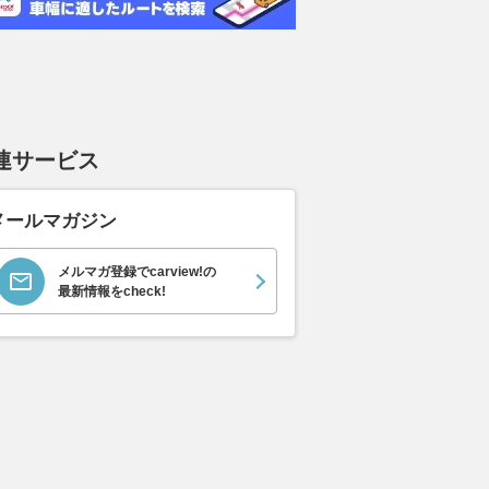
連サービス
メールマガジン
メルマガ登録でcarview!の
最新情報をcheck!