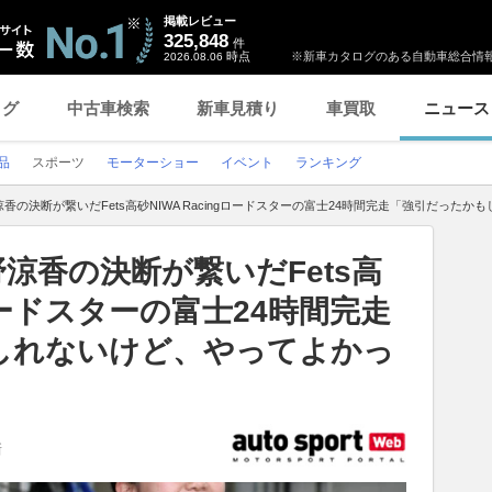
掲載レビュー
325,848
件
時点
※新車カタログのある自動車総合情報
2026.08.06
ログ
中古車検索
新車見積り
車買取
ニュース
品
スポーツ
モーターショー
イベント
ランキング
香の決断が繋いだFets高砂NIWA Racingロードスターの富士24時間完走「強引だった
涼香の決断が繋いだFets高
gロードスターの富士24時間完走
しれないけど、やってよかっ
新