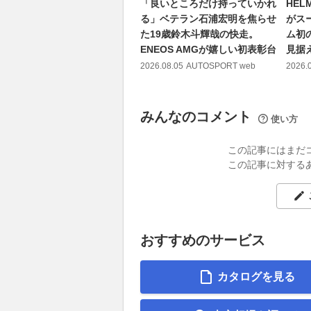
「良いところだけ持っていかれ
HEL
る」ベテラン石浦宏明を焦らせ
がス
た19歳鈴木斗輝哉の快走。
ム初
ENEOS AMGが嬉しい初表彰台
見据
2026.08.05
AUTOSPORT web
2026.
みんなのコメント
使い方
この記事にはまだ
この記事に対する
おすすめのサービス
カタログを見る