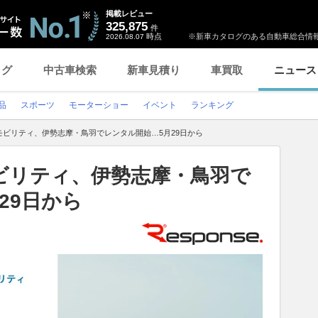
掲載レビュー
325,875
件
時点
※新車カタログのある自動車総合情報
2026.08.07
ログ
中古車検索
新車見積り
車買取
ニュース
品
スポーツ
モーターショー
イベント
ランキング
離モビリティ、伊勢志摩・鳥羽でレンタル開始…5月29日から
モビリティ、伊勢志摩・鳥羽で
29日から