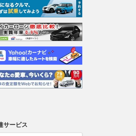
エヴォーラ
ホンダ NSX 3.0
ロールスロイス ゴース
日産 
ラ
ト ロールスロイス ゴ
ック 
支払総額
898
.
0
万円
ースト(第1世代 / RR4)
支払総額
支払総額
905
.
220
.
1
0
万円
連サービス