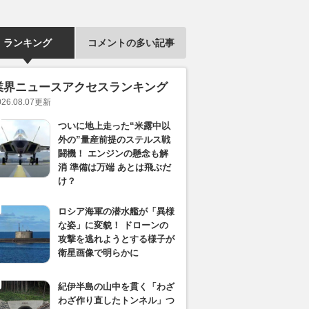
ランキング
コメントの多い記事
業界ニュースアクセスランキング
026.08.07
更新
ついに地上走った“米露中以
外の”量産前提のステルス戦
闘機！ エンジンの懸念も解
消 準備は万端 あとは飛ぶだ
け？
ロシア海軍の潜水艦が「異様
な姿」に変貌！ ドローンの
攻撃を逃れようとする様子が
衛星画像で明らかに
紀伊半島の山中を貫く「わざ
わざ作り直したトンネル」つ