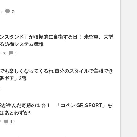
b
2
ンスタンド」が積極的に自衛する日！ 米空軍、大型
る防御システム構想
ース
5
でも楽しくなってくるね 自分のスタイルで主張でき
派ギア」3選
3
が生んだ奇跡の１台！ 「コペン GR SPORT」を
はあとわずか!!
P
10