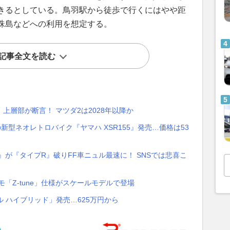
きるとしている。鳥羽駅から徒歩で行くにはやや距
珠島などへの利用を想定する。
記事全文を読む
上層部が断言！ マツダ2は2028年以降か
新型ネオレトロバイク『ヤマハ XSR155』発売…価格は53
』が『タイプR』破りFF車ニュル最速に！ SNSでは悲喜こ
モ「Z-tune」仕様がスケールモデルで登場
ル ハイブリッド」発売…625万円から