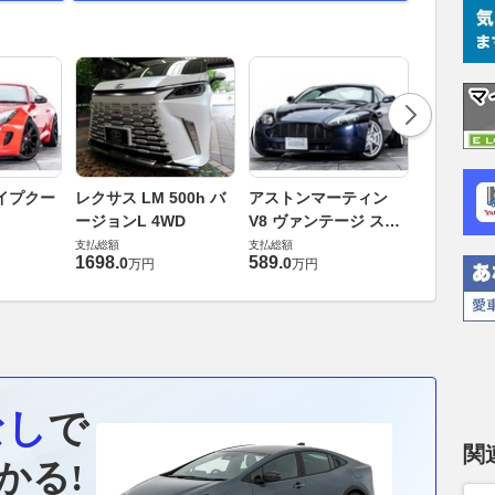
ロータス 
イプクー
レクサス LM 500h バ
アストンマーティン
エヴォー
ージョンL 4WD
V8 ヴァンテージ スポ
支払総額
ーツシフト
支払総額
支払総額
448
.
0
万円
1698
.
589
.
0
0
万円
万円
なし
で
関
かる!