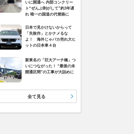
いに開通へ 内部コンクリー
ト“ぜんぶ剥がして”約3年遅
れ 唯一の国道の代替路に
日本で見かけないからって
「失敗作」とかナメるな
よ！ 海外じゃバカ売れ大ヒ
ットの日本車４台
新東名の「巨大アーチ橋」つ
いにつながった！ “最後の未
開通区間”の工事が大詰めに
全て見る