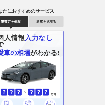
なたにおすすめのサービス
車査定を依頼
新車を見積る
個人情報
入力なし
で
愛車の相場
がわかる!
した街乗りでも楽しく
ダイハツとトヨタGRが生んだ
航続距離750
るね 自分のスタイル
奇跡の１台！ 「コペン GR
世代フラッグ