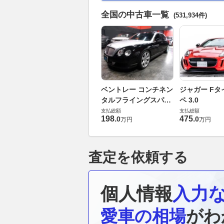
全国の中古車一覧
(531,934件)
ベントレー コンチネン
ジャガー Fタ
タルフライングスパー
ペ 3.0
6.0 4WD
支払総額
支払総額
198
.
475
.
0
0
万円
万円
査定を依頼する
個人情報
入力
愛車の相場
がわ