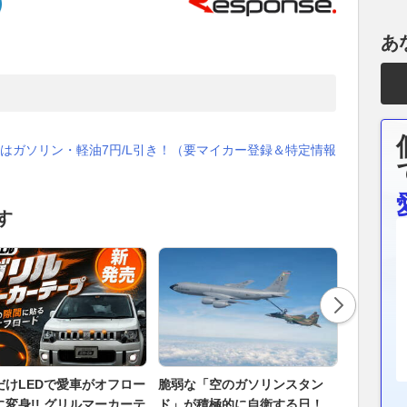
あ
はガソリン・軽油7円/L引き！（要マイカー登録＆特定情報
す
だけLEDで愛車がオフロー
脆弱な「空のガソリンスタン
ちょっと
に変身!! グリルマーカーテ
ド」が積極的に自衛する日！
なってく