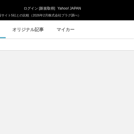
ログイン
[
新規取得
]
Yahoo! JAPAN
サイト5社との比較（2026年2月株式会社プラグ調べ）
オリジナル記事
マイカー