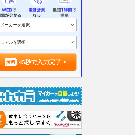
きる原付二種の「個性
SPORT」を手に入れられる時
「N°8」の全
3選
間はあとわずか!!
2026.08.06
@DI
VAGUE
2026.08.06
WEB CARTOP
45秒で入力完了