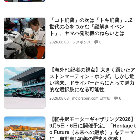
「コト消費」の次は「トキ消費」…Z
世代の心をつかむ「謎解きイベン
ト」、ヤマハ発動機のねらいとは
2026.08.08
レスポンス
0
【海外F1記者の視点】大きく躓いたア
ストンマーティン・ホンダ。しかし近
い将来、ドライバーたちにとって魅力
的な選択肢になる可能性
2026.08.08
motorsport.com 日本版
6
【軽井沢モーターギャザリング2026】
9月5日・6日に開催予定。「Heritage t
o Future（未来への継承）」をテーマ
に、自動車140年の歴史を体感！