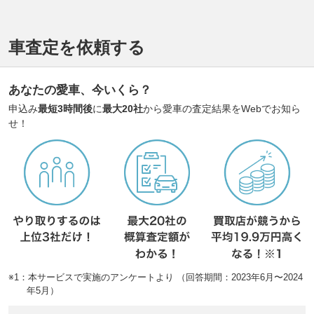
車査定を依頼する
あなたの愛車、今いくら？
申込み
最短3時間後
に
最大20社
から愛車の査定結果をWebでお知ら
せ！
※1：本サービスで実施のアンケートより （回答期間：2023年6月〜2024
年5月）