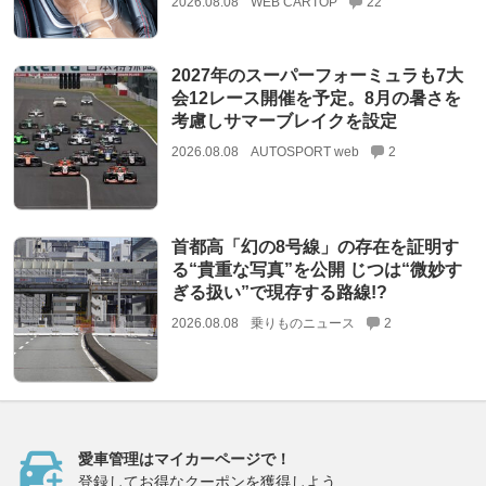
2026.08.08
WEB CARTOP
22
2027年のスーパーフォーミュラも7大
会12レース開催を予定。8月の暑さを
考慮しサマーブレイクを設定
2026.08.08
AUTOSPORT web
2
首都高「幻の8号線」の存在を証明す
る“貴重な写真”を公開 じつは“微妙す
ぎる扱い”で現存する路線!?
2026.08.08
乗りものニュース
2
愛車管理はマイカーページで！
登録してお得なクーポンを獲得しよう