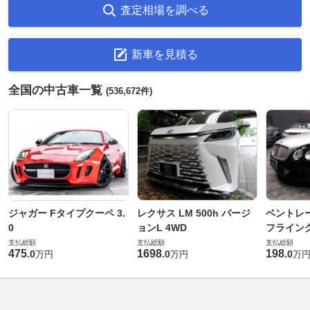
査定相場を調べる
新車を見積る
全国の中古車一覧
(536,672件)
ジャガー Fタイプクーペ 3.
レクサス LM 500h バージ
ベントレ
0
ョンL 4WD
フライングス
支払総額
支払総額
支払総額
475
1698
198
.
0
.
0
.
0
万円
万円
万