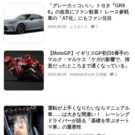
「グレーカッコいい」トヨタ『GR8
6』の改良にファン歓喜！ レース参戦
車の「AT化」にもファン注目
2026.08.08
レスポンス
7
【MotoGP】イギリスGP初日6番手の
マルク・マルケス「ケガの影響で、得
意だったところまで遅くなっている」
2026.08.08
motorsport.com 日本版
2
運転が上手くなりたいならマニュアル
車……は大きな間違い！ レーシング
ドライバーが語る「基礎を学ぶオート
マ車」の重要性