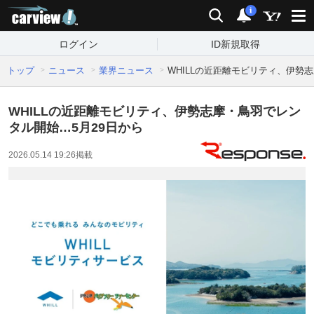
carview!
検索
通知
i
ログイン
ID新規取得
トップ
ニュース
業界ニュース
WHILLの近距離モビリティ、伊勢
WHILLの近距離モビリティ、伊勢志摩・鳥羽でレン
タル開始…5月29日から
2026.05.14 19:26
掲載