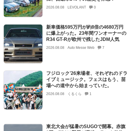
2026.08.08
LEVOLANT
0
新車価格595万円が約8倍の4680万円
に爆上がった。23年間ワンオーナーの
R34 GT-Rが欧州で残したJDM人気
2026.08.08
Auto Messe Web
7
フジロック’26来場者、それぞれのドラ
イブミュージック。フェスはもう、苗
場への道中から始まっていた。
2026.08.08
くるくら
1
東北大会が猛暑のSUGOで開幕。赤旗