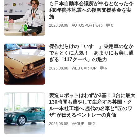
も日本自動車会議所が中心となった令
和8年熊本地震への復興支援募金を実
施
2026.08.08
AUTOSPORT web
0
傑作だらけの「いすゞ」乗用車のなか
でもとくに人気！ あまりにも美し過
ぎる「117クーペ」の魅力
2026.08.08
WEB CARTOP
6
製造ロボットはわずか2基！ 1台に最大
130時間も費やして生産する英国・ク
ルー本社工場へ 歴代の名車と“匠のワ
ザ”が伝えるベントレーの真価
2026.08.08
VAGUE
2