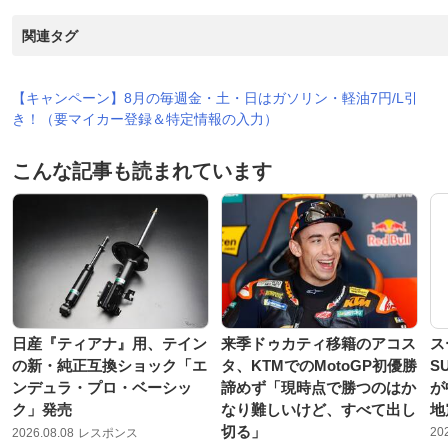
関連タグ
【キャンペーン】8月の毎週金・土・日はガソリン・軽油7円/L引
き！（要マイカー登録＆特定情報の入力）
こんな記事も読まれています
日産『ティアナ』用、テイン
来季ドゥカティ移籍のアコス
ス
の新・純正互換ショック「エ
タ、KTMでのMotoGP初優勝
S
ンデュラ・プロ・ベーシッ
諦めず「現時点で勝つのはか
が
ク」発売
なり難しいけど、すべて出し
地
切る」
20
2026.08.08
レスポンス