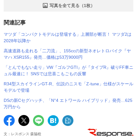
写真を全て見る（1枚）
関連記事
マツダ「コンパクトモデルは登場する」上層部が断言！ マツダ2は
2028年以降か
高速道路も走れる「二刀流」、155ccの新型ネオレトロバイク『ヤ
マハ XSR155』発売…価格は53万9000円
「とんでもない走り」VW『ゴルフGTI』が『タイプR』破りFF車ニ
ュル最速に！ SNSでは悲喜こもごもの反響
R34型スカイラインGT-R、伝説のニスモ「Z-tune」仕様がスケール
モデルで登場
DSの新Cセグハッチ、「N°4 エトワール ハイブリッド」発売…625
万円から
文：レスポンス 森脇稔