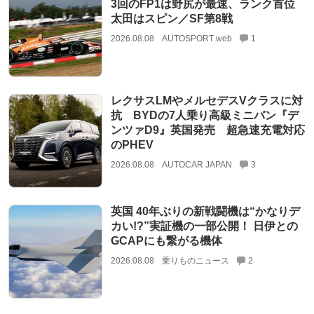
3回のFP1は野尻が最速、ランク首位
太田はスピン／SF第8戦
2026.08.08
AUTOSPORT web
1
レクサスLMやメルセデスVクラスに対
抗 BYDの7人乗り高級ミニバン『デ
ンツァD9』英国発売 超急速充電対応
のPHEV
2026.08.08
AUTOCAR JAPAN
3
英国 40年ぶりの新戦闘機は“かなりデ
カい!?”実証機の一部公開！ 日伊との
GCAPにも繋がる機体
2026.08.08
乗りものニュース
2