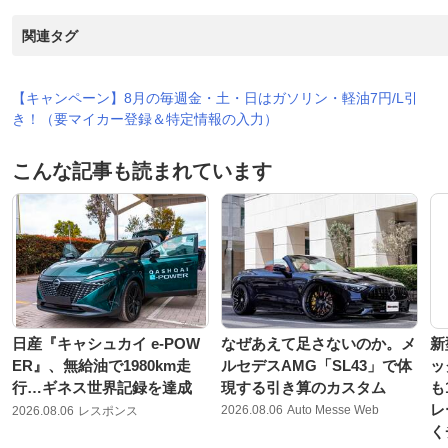
関連タグ
【キャンペーン】8月の毎週金・土・日はガソリン・軽油7円/L引
き！（要マイカー登録＆特定情報の入力）
こんな記事も読まれています
日産『キャシュカイ e-POW
なぜあえて足さないのか。メ
新
ER』、無給油で1980km走
ルセデスAMG「SL43」で体
ッ
行…ギネス世界記録を達成
現する引き算のカスタム
も
レ
2026.08.06
Auto Messe Web
2026.08.06
レスポンス
く