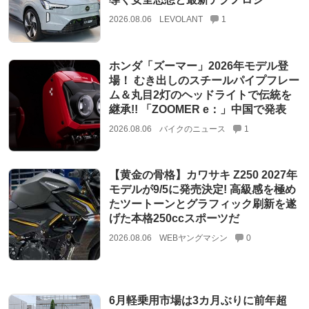
2026.08.06
LEVOLANT
1
ホンダ「ズーマー」2026年モデル登
場！ むき出しのスチールパイプフレー
ム＆丸目2灯のヘッドライトで伝統を
継承!! 「ZOOMER e：」中国で発表
2026.08.06
バイクのニュース
1
【黄金の骨格】カワサキ Z250 2027年
モデルが9/5に発売決定! 高級感を極め
たツートーンとグラフィック刷新を遂
げた本格250ccスポーツだ
2026.08.06
WEBヤングマシン
0
6月軽乗用市場は3カ月ぶりに前年超