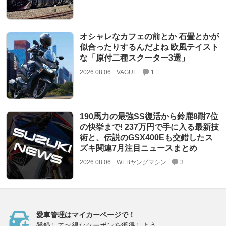
オシャレなカフェの前とか 石畳とかが
似合ったりするんだよね 欧風テイスト
な「原付二種スクーター3選」
2026.08.06
VAGUE
1
190馬力の最強SS復活から鈴鹿8耐7位
の快挙まで! 237万円で手に入る最新技
術と、伝説のGSX400Eも交錯したス
ズキ関連7月注目ニュースまとめ
2026.08.06
WEBヤングマシン
3
愛車管理はマイカーページで！
登録してお得なクーポンを獲得しよう