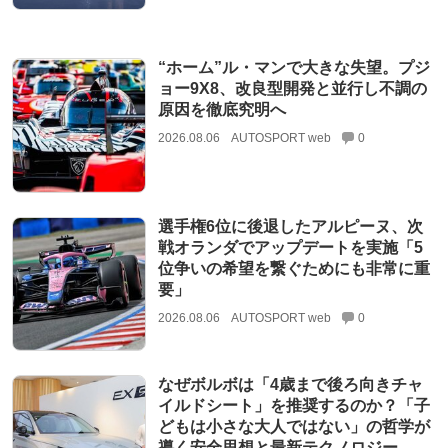
“ホーム”ル・マンで大きな失望。プジ
ョー9X8、改良型開発と並行し不調の
原因を徹底究明へ
2026.08.06
AUTOSPORT web
0
選手権6位に後退したアルピーヌ、次
戦オランダでアップデートを実施「5
位争いの希望を繋ぐためにも非常に重
要」
2026.08.06
AUTOSPORT web
0
なぜボルボは「4歳まで後ろ向きチャ
イルドシート」を推奨するのか？「子
どもは小さな大人ではない」の哲学が
導く安全思想と最新テクノロジー