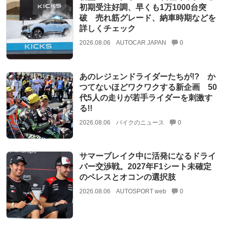
初期受注好調、早くも1万1000台突
破 売れ筋グレード、納車時期などを
詳しくチェック
2026.08.06
AUTOCAR JAPAN
0
あのレジェンドライダーたちが!? か
つてないほどワクワクする新企画 50
代5人の走りが若手ライダーを刺激す
る!!
2026.08.06
バイクのニュース
0
サマーブレイク中に活発になるドライ
バー交渉戦。2027年F1シート未確定
のペレスとオコンの選択肢
2026.08.06
AUTOSPORT web
0