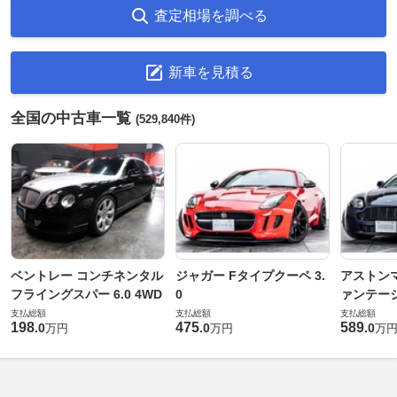
査定相場を調べる
新車を見積る
全国の中古車一覧
(529,840件)
ベントレー コンチネンタル
ジャガー Fタイプクーペ 3.
アストンマ
フライングスパー 6.0 4WD
0
ァンテー
支払総額
支払総額
支払総額
198
475
589
.
0
.
0
.
0
万円
万円
万