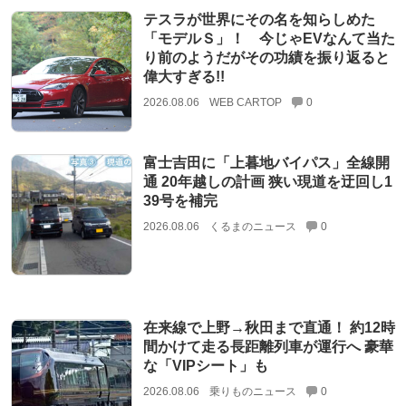
テスラが世界にその名を知らしめた
「モデルＳ」！ 今じゃEVなんて当た
り前のようだがその功績を振り返ると
偉大すぎる!!
2026.08.06
WEB CARTOP
0
富士吉田に「上暮地バイパス」全線開
通 20年越しの計画 狭い現道を迂回し1
39号を補完
2026.08.06
くるまのニュース
0
在来線で上野→秋田まで直通！ 約12時
間かけて走る長距離列車が運行へ 豪華
な「VIPシート」も
2026.08.06
乗りものニュース
0