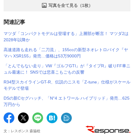
写真を全て見る（1枚）
関連記事
マツダ「コンパクトモデルは登場する」上層部が断言！ マツダ2は
2028年以降か
高速道路も走れる「二刀流」、155ccの新型ネオレトロバイク『ヤ
マハ XSR155』発売…価格は53万9000円
「とんでもない走り」VW『ゴルフGTI』が『タイプR』破りFF車ニ
ュル最速に！ SNSでは悲喜こもごもの反響
R34型スカイラインGT-R、伝説のニスモ「Z-tune」仕様がスケール
モデルで登場
DSの新Cセグハッチ、「N°4 エトワール ハイブリッド」発売…625
万円から
文：レスポンス 森脇稔