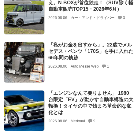
え。N-BOXが首位独走！（SUV除く軽
自動車販売TOP15・2026年6月）
2026.08.06
カー・アンド・ドライバー
3
「私がお金を出すから」。22歳でメル
セデス・ベンツ「170S」を手に入れた
66年間の軌跡
2026.08.06
Auto Messe Web
1
「エンジンなんて要りません」 1980
台限定「EV」が動かす自動車構造の大
転換！タイヤの中で始まる革命的な変
化とは
2026.08.06
Merkmal
9