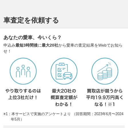
車査定を依頼する
あなたの愛車、今いくら？
申込み
最短3時間後
に
最大20社
から愛車の査定結果をWebでお知ら
せ！
※1：本サービスで実施のアンケートより （回答期間：2023年6月〜2024
年5月）