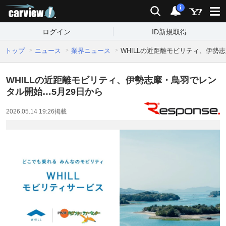
carview!
検索
通知
i
ログイン
ID新規取得
トップ
ニュース
業界ニュース
WHILLの近距離モビリティ、伊勢
WHILLの近距離モビリティ、伊勢志摩・鳥羽でレン
タル開始…5月29日から
2026.05.14 19:26
掲載