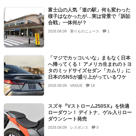
富士山の人気「道の駅」何も変わった
様子はなかったが…実は背景で「訴訟
合戦」一体何が？
2026.08.09
乗りものニュース
1
「マジでカッコいいな」まもなく日本
へ帰ってくる！ アメリカ生まれのトヨ
タのミッドサイズセダン「カムリ」に
日本のSNSが盛り上がっているワケ
2026.08.09
VAGUE
16
スズキ『Vストローム250SX』を快適
ローダウン！ デイトナ、ゲル入りロー
ダウンシート発売
2026.08.09
レスポンス
0