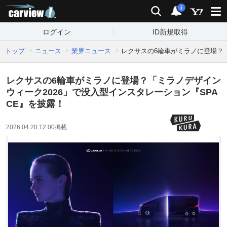
carview!
検索
通知
i
ログイン
ID新規取得
トップ
ニュース
業界ニュース
レクサスの6輪車がミラノに登場？「
レクサスの6輪車がミラノに登場？「ミラノデザイン
ウィーク2026」で没入型インスタレーション『SPA
CE』を披露！
2026.04.20 12:00
掲載