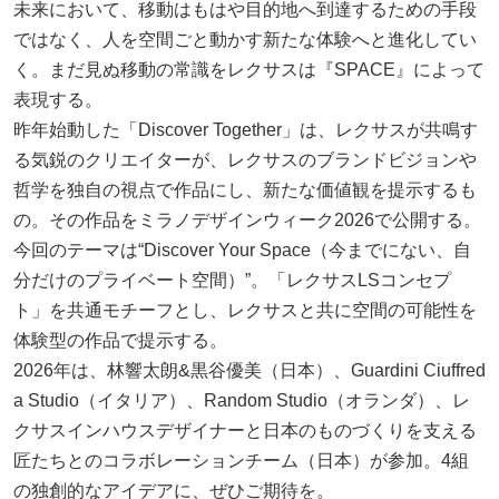
未来において、移動はもはや目的地へ到達するための手段
ではなく、人を空間ごと動かす新たな体験へと進化してい
く。まだ見ぬ移動の常識をレクサスは『SPACE』によって
表現する。
昨年始動した「Discover Together」は、レクサスが共鳴す
る気鋭のクリエイターが、レクサスのブランドビジョンや
哲学を独自の視点で作品にし、新たな価値観を提示するも
の。その作品をミラノデザインウィーク2026で公開する。
今回のテーマは“Discover Your Space（今までにない、自
分だけのプライベート空間）”。「レクサスLSコンセプ
ト」を共通モチーフとし、レクサスと共に空間の可能性を
体験型の作品で提示する。
2026年は、林響太朗&黒谷優美（日本）、Guardini Ciuffred
a Studio（イタリア）、Random Studio（オランダ）、レ
クサスインハウスデザイナーと日本のものづくりを支える
匠たちとのコラボレーションチーム（日本）が参加。4組
の独創的なアイデアに、ぜひご期待を。