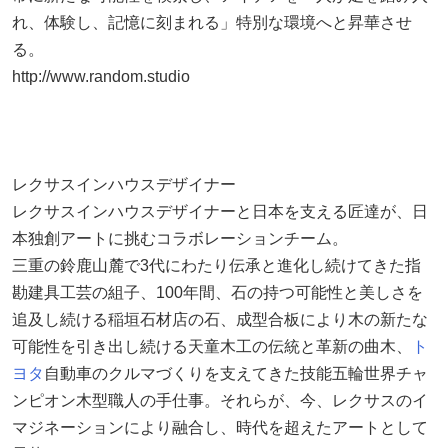
れ、体験し、記憶に刻まれる」特別な環境へと昇華させ
る。
http://www.random.studio
レクサスインハウスデザイナー
レクサスインハウスデザイナーと日本を支える匠達が、日
本独創アートに挑むコラボレーションチーム。
三重の鈴鹿山麓で3代にわたり伝承と進化し続けてきた指
勘建具工芸の組子、100年間、石の持つ可能性と美しさを
追及し続ける稲垣石材店の石、成型合板により木の新たな
可能性を引き出し続ける天童木工の伝統と革新の曲木、
ト
ヨタ
自動車のクルマづくりを支えてきた技能五輪世界チャ
ンピオン木型職人の手仕事。それらが、今、レクサスのイ
マジネーションにより融合し、時代を超えたアートとして