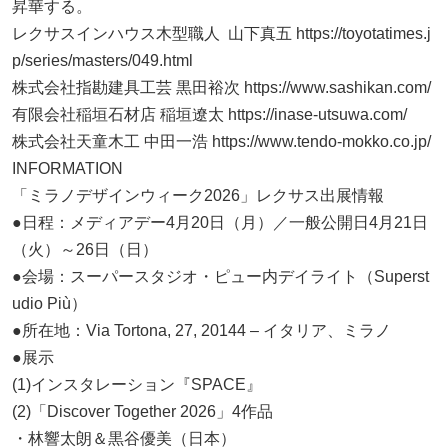
昇華する。
レクサスインハウス木型職人 山下真五 https://toyotatimes.j
p/series/masters/049.html
株式会社指勘建具工芸 黒田裕次 https://www.sashikan.com/
有限会社稲垣石材店 稲垣遼太 https://inase-utsuwa.com/
株式会社天童木工 中田一浩 https://www.tendo-mokko.co.jp/
INFORMATION
「ミラノデザインウィーク2026」レクサス出展情報
●日程：メディアデー4月20日（月）／一般公開日4月21日
（火）～26日（日）
●会場：スーパースタジオ・ピュー内デイライト（Superst
udio Più）
●所在地：Via Tortona, 27, 20144 – イタリア、ミラノ
●展示
(1)インスタレーション『SPACE』
(2)「Discover Together 2026」4作品
・林響太朗＆黒谷優美（日本）