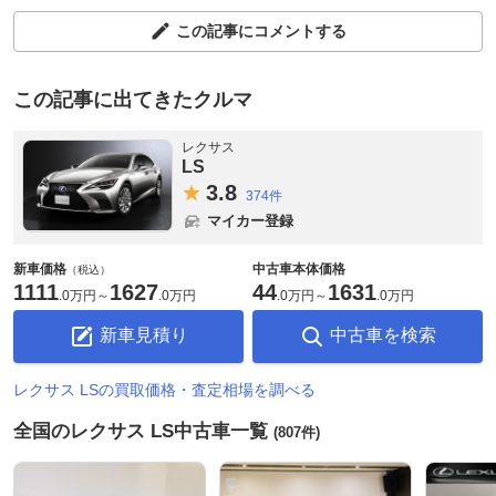
この記事にコメントする
この記事に出てきたクルマ
レクサス
LS
3.
8
374件
マイカー登録
新車価格
中古車本体価格
（税込）
1111
1627
44
1631
.
0万円
～
.
0万円
.
0万円
～
.
0万円
新車見積り
中古車を検索
レクサス LSの買取価格・査定相場を調べる
全国のレクサス LS中古車一覧
(807件)