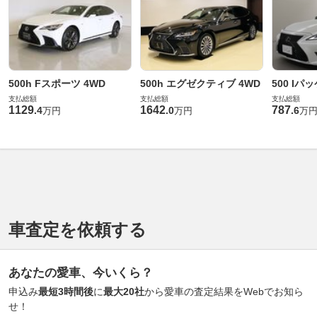
500h Fスポーツ 4WD
500h エグゼクティブ 4WD
500 Iパ
支払総額
支払総額
支払総額
1129
1642
787
.
4
.
0
.
6
万円
万円
万
車査定を依頼する
あなたの愛車、今いくら？
申込み
最短3時間後
に
最大20社
から愛車の査定結果をWebでお知ら
せ！