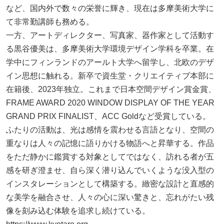
など、国内外で数々の栄誉に輝き、現在は多摩美術大学に
て非常勤講師も務める。
一方、アートディレクター、写真家、器作家として活動す
る黒谷優美は、多摩美術大学環境デザイン学科を卒業。在
学中にフィンランドのアールト大学へ留学し、北欧のデザ
イン思想に触れる。新卒で資生堂・クリエイティブ本部に
在籍後、2023年独立。これまで日本空間デザイン賞金賞、
FRAME AWARD 2020 WINDOW DISPLAY OF THE YEAR
GRAND PRIX FINALIST、ACC Goldなど受賞している。
ふたりの活動は、光は感情を震わせる言語となり、空間の
重なりは人々の記憶に語りかける物語へと昇華する。作品
をただ静かに鑑賞する対象としてではなく、訪れる者が五
感を研ぎ澄ませ、自ら深く潜り込んでいくような没入型の
インスタレーションとして構築する。緻密な設計と直感的
な美学を融合させ、人々の心に深い驚きと、忘れがたい残
像を刻み込む体験を追求し続けている。