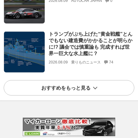
2026.08.09
AUTOCAR JAPAN
0
トランプがぶち上げた“黄金戦艦”とん
でもない建造費がかかることが明らか
に!? 議会では慎重論も 完成すれば世
界一巨大な水上艦に？
2026.08.09
乗りものニュース
74
おすすめをもっと見る