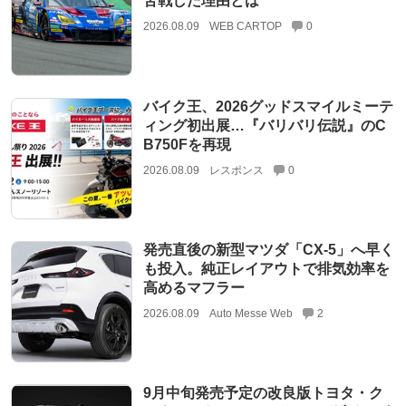
苦戦した理由とは
2026.08.09
WEB CARTOP
0
バイク王、2026グッドスマイルミーテ
ィング初出展…『バリバリ伝説』のC
B750Fを再現
2026.08.09
レスポンス
0
発売直後の新型マツダ「CX-5」へ早く
も投入。純正レイアウトで排気効率を
高めるマフラー
2026.08.09
Auto Messe Web
2
9月中旬発売予定の改良版トヨタ・ク