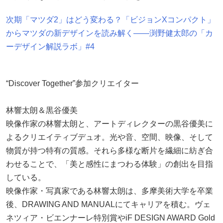
次期「マツダ2」はどう変わる？「ビジョンXコンパクト」
からマツダの新デザインを読み解く——渕野健太郎の「カ
ーデザイン解説ラボ」#4
“Discover Together”参加クリエイター
林響太朗＆黒谷優美
映像作家の林響太朗と、アートディレクターの黒谷優美に
よるクリエイティブデュオ。光や音、空間、映像、そして
物質が持つ特有の質感。それら多様な断片を繊細に紡ぎ合
わせることで、「美と感性にまつわる体験」の創出を目指
している。
映像作家・写真家である林響太朗は、多摩美術大学を卒業
後、DRAWING AND MANUALにてキャリアを積む。ヴェ
ネツィア・ビエンナーレ特別賞やiF DESIGN AWARD Gold