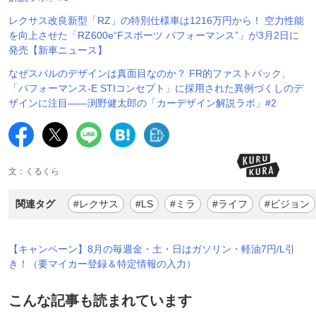
レクサス改良新型「RZ」の特別仕様車は1216万円から！ 空力性能
を向上させた「RZ600e“Fスポーツ パフォーマンス”」が3月2日に
発売【新車ニュース】
なぜスバルのデザインは真面目なのか？ FR的ファストバック、
「パフォーマンス-E STIコンセプト」に採用された異例づくしのデ
ザインに注目——渕野健太郎の「カーデザイン解説ラボ」#2
文：くるくら
関連タグ
#レクサス
#LS
#ミラ
#ライフ
#ビジョン
【キャンペーン】8月の毎週金・土・日はガソリン・軽油7円/L引
き！（要マイカー登録＆特定情報の入力）
こんな記事も読まれています