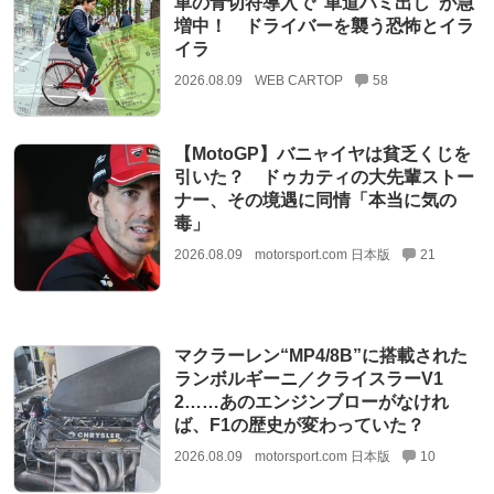
車の青切符導入で”車道ハミ出し”が急
増中！ ドライバーを襲う恐怖とイラ
イラ
2026.08.09
WEB CARTOP
58
【MotoGP】バニャイヤは貧乏くじを
引いた？ ドゥカティの大先輩ストー
ナー、その境遇に同情「本当に気の
毒」
2026.08.09
motorsport.com 日本版
21
マクラーレン“MP4/8B”に搭載された
ランボルギーニ／クライスラーV1
2……あのエンジンブローがなけれ
ば、F1の歴史が変わっていた？
2026.08.09
motorsport.com 日本版
10