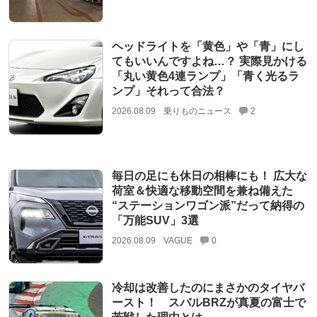
ヘッドライトを「黄色」や「青」にし
てもいいんですよね…？ 実際見かける
「丸い黄色4連ランプ」「青く光るラ
ンプ」それって合法？
2026.08.09
乗りものニュース
2
毎日の足にも休日の相棒にも！ 広大な
荷室＆快適な移動空間を兼ね備えた
“ステーションワゴン派”だって納得の
「万能SUV」3選
2026.08.09
VAGUE
0
冷却は改善したのにまさかのタイヤバ
ースト！ スバルBRZが真夏の富士で