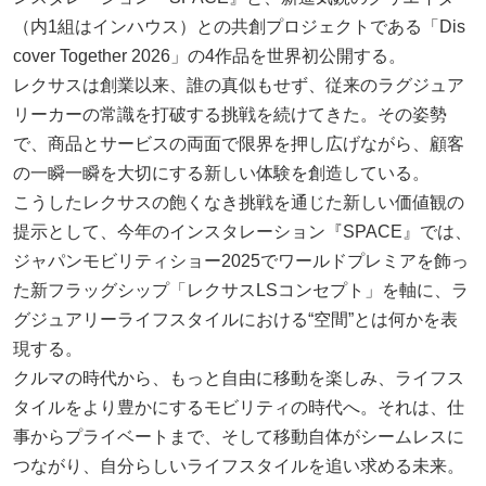
（内1組はインハウス）との共創プロジェクトである「Dis
cover Together 2026」の4作品を世界初公開する。
レクサスは創業以来、誰の真似もせず、従来のラグジュア
リーカーの常識を打破する挑戦を続けてきた。その姿勢
で、商品とサービスの両面で限界を押し広げながら、顧客
の一瞬一瞬を大切にする新しい体験を創造している。
こうしたレクサスの飽くなき挑戦を通じた新しい価値観の
提示として、今年のインスタレーション『SPACE』では、
ジャパンモビリティショー2025でワールドプレミアを飾っ
た新フラッグシップ「レクサスLSコンセプト」を軸に、ラ
グジュアリーライフスタイルにおける“空間”とは何かを表
現する。
クルマの時代から、もっと自由に移動を楽しみ、ライフス
タイルをより豊かにするモビリティの時代へ。それは、仕
事からプライベートまで、そして移動自体がシームレスに
つながり、自分らしいライフスタイルを追い求める未来。