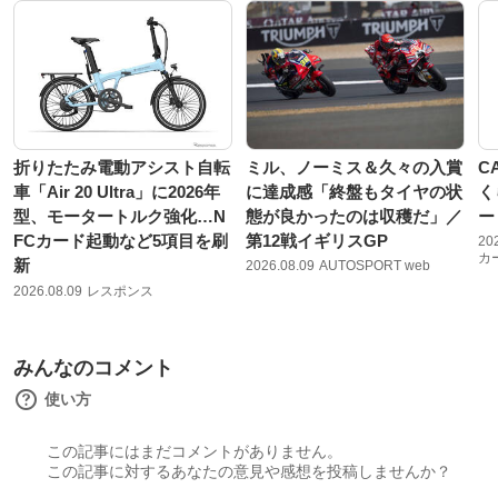
折りたたみ電動アシスト自転
ミル、ノーミス＆久々の入賞
C
車「Air 20 Ultra」に2026年
に達成感「終盤もタイヤの状
く
型、モータートルク強化…N
態が良かったのは収穫だ」／
ー
FCカード起動など5項目を刷
第12戦イギリスGP
20
カ
新
2026.08.09
AUTOSPORT web
2026.08.09
レスポンス
みんなのコメント
使い方
この記事にはまだコメントがありません。
この記事に対するあなたの意見や感想を投稿しませんか？