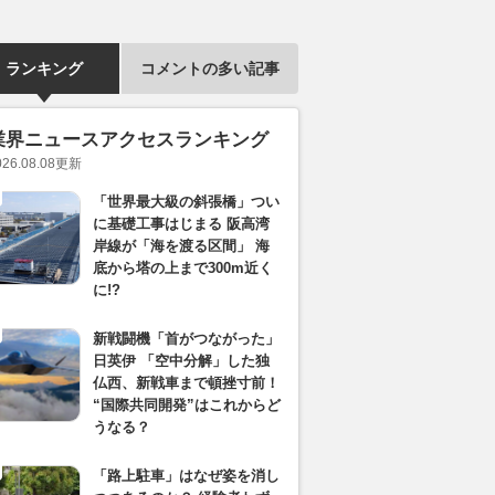
ランキング
コメントの多い記事
業界ニュースアクセスランキング
026.08.08
更新
「世界最大級の斜張橋」つい
に基礎工事はじまる 阪高湾
岸線が「海を渡る区間」 海
底から塔の上まで300m近く
に!?
新戦闘機「首がつながった」
日英伊 「空中分解」した独
仏西、新戦車まで頓挫寸前！
“国際共同開発”はこれからど
うなる？
「路上駐車」はなぜ姿を消し