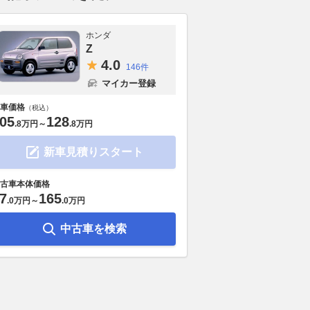
ホンダ
Z
4.
0
146件
マイカー登録
車価格
（税込）
05
128
.
8万円
～
.
8万円
新車見積りスタート
古車本体価格
7
165
.
0万円
～
.
0万円
中古車を検索
さんありがとう」「こ
スズキ「バーグマン400 ABS」
【試乗インプ
乗り続けます」「ロマ
が進化！ E10ガソリン対応でさ
Ninja 500 