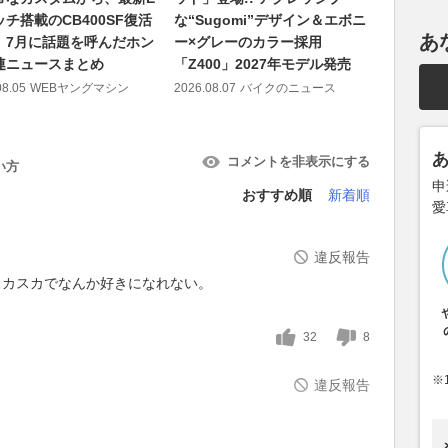
チ搭載のCB400SF復活
な“Sugomi”デザイン＆エボニ
ンのある
あ
。7月に話題を呼んだホン
ー×グレーのカラー採用
響 “7月
連ニュースまとめ
「Z400」2027年モデル発売
生日 ヤ
ファンが
08.05
WEBヤングマシン
2026.08.07
バイクのニュース
2026.08.05
コメントを非表示にする
い方
申
おすすめ順
新着順
愛
違反報告
スカスカでなんか好きになれない。
32
8
※
違反報告