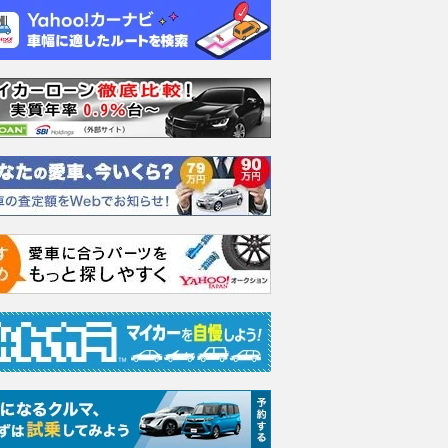
ーパーエモーシ
660 ターボ 4WD
660 ターボ 4WD
660 
支払総額
支払総額
支払総額
59
.
82
.
79
.
8
0
8
万円
万円
万