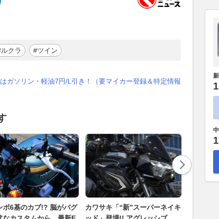
#ルクラ
#ツイン
新
はガソリン・軽油7円/L引き！（要マイカー登録＆特定情報
1
す
中
1
ンボ6基のカブ!? 脳がバグ
カワサキ「“新”スーパーネイキ
「ヤマハ
常なカスタムから、最新E
ッド」登場!! アグレッシブ
れからも