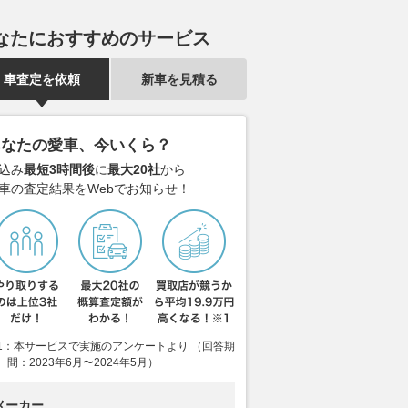
いいバイク」など反
らに使いやすさアップ、8月18
青木宣篤が「
なたにおすすめのサービス
15日”は「SDR」の誕
日発売
451cc」のリ
マハ公式SNSの投稿に
違いを徹底検
2026.08.05
webオートバイ
沸く
車査定を依頼
新車を見積る
2026.08.04
WE
バイクのニュース
あなたの愛車、今いくら？
込み
最短3時間後
に
最大20社
から
車の査定結果をWebでお知らせ！
1：本サービスで実施のアンケートより （回答期
間：2023年6月〜2024年5月）
メーカー