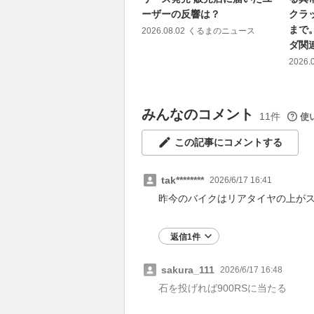
ーザーの反響は？
クラッ
まで
2026.08.02
くるまのニュース
ダ関
2026.
みんなのコメント
11件
使
この記事にコメントする
tak********
2026/6/17 16:41
昨今のバイクはリアタイヤの上が
返信1件
sakura_111
2026/6/17 16:48
石を投げれば900RSに当たる