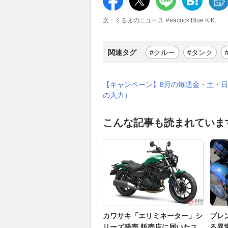
文：くるまのニュース Peacock Blue K.K.
関連タグ
#クルー
#タンク
【キャンペーン】8月の毎週金・土・日
の入力）
こんな記事も読まれていま
カワサキ「エリミネーター」シ
ブレ
リーズ発売 販売店に届いたユ
る異