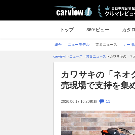
トップ
360°ビュー
カタ
総合
ニューモデル
業界ニュース
カー用
carview!
>
ニュース
>
業界ニュース
>
カワサキの「ネ
カワサキの「ネオ
売現場で支持を集
2026.06.17 16:30
掲載
11