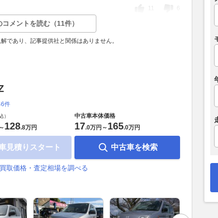
11
6
のコメントを読む（11件）
見解であり、記事提供社と関係はありません。
Z
46件
中古車本体価格
込）
128
17
165
～
.
8万円
.
0万円
～
.
0万円
車見積りスタート
中古車を検索
の買取価格・査定相場を調べる