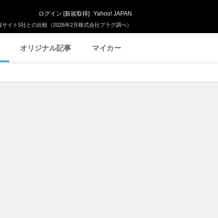
ログイン
[
新規取得
]
Yahoo! JAPAN
サイト5社との比較（2026年2月株式会社プラグ調べ）
オリジナル記事
マイカー