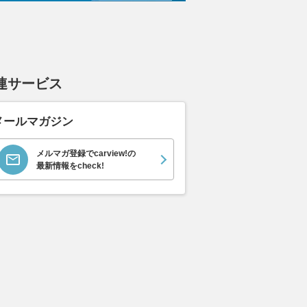
連サービス
メールマガジン
メルマガ登録でcarview!の
最新情報をcheck!