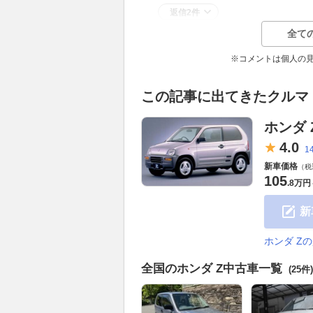
返信2件
全て
※コメントは個人の
この記事に出てきたクルマ
ホンダ 
4.
0
1
新車価格
（税
105
.
8万円
新
ホンダ Z
全国のホンダ Z中古車一覧
(25件)