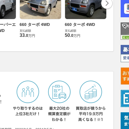
660 ス
スーパーエ
660 ターボ 4WD
660 ターボ 4WD
ョン 4WD
WD
支払総額
支払総額
33
.
50
.
支払総額
0
0
万円
万円
39
.
9
万円
ら
！