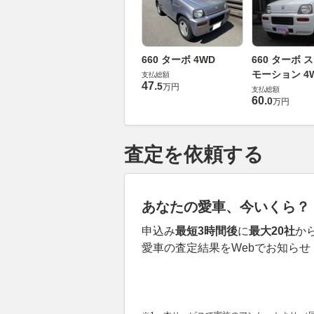
660 ターボ 4WD
660 ターボ 
モーション 4
支払総額
47
.
5
万円
支払総額
60
.
0
万円
査定を依頼する
あなたの愛車、今いくら？
申込み
最短3時間後
に
最大20社
か
愛車の査定結果をWebでお知らせ