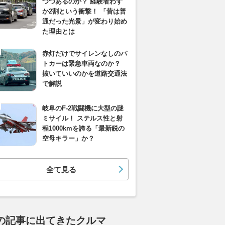
つつあるのか？ 経験者わず
か2割という衝撃！ 「昔は普
通だった光景」が変わり始め
た理由とは
赤灯だけでサイレンなしのパ
トカーは緊急車両なのか？
抜いていいのかを道路交通法
で解説
岐阜のF-2戦闘機に大型の謎
ミサイル！ ステルス性と射
程1000kmを誇る「最新鋭の
空母キラー」か？
全て見る
の記事に出てきたクルマ