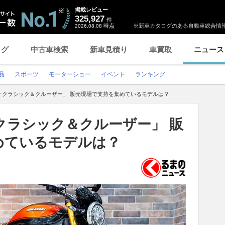
掲載レビュー
325,927
件
時点
※新車カタログのある自動車総合情報
2026.08.08
ログ
中古車検索
新車見積り
車買取
ニュース
品
スポーツ
モーターショー
イベント
ランキング
オクラシック＆クルーザー」 販売現場で支持を集めているモデルは？
クラシック＆クルーザー」 販
めているモデルは？