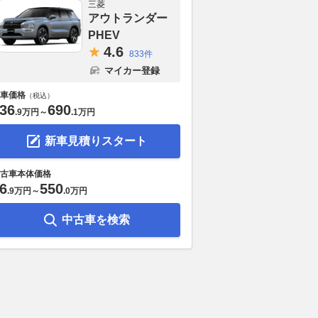
三菱
アウトランダー
PHEV
4.
6
833件
マイカー登録
車価格
（税込）
36
690
.
9万円
～
.
1万円
新車見積りスタート
古車本体価格
6
550
.
9万円
～
.
0万円
中古車を検索