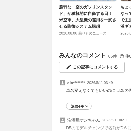
脆弱な「空のガソリンスタン
ちょ
ド」が積極的に自衛する日！
なっ
米空軍、大型機の運用を一変さ
で主
せる防御システム構想
派ギ
2026.08.06
乗りものニュース
2026.
みんなのコメント
66件
使
この記事にコメントする
alc********
2026/5/11 03:49
車名変えなくてもいいのに…D5の
返信4件
洗濯屋ケンちゃん
2026/5/11 06:11
D5のモデルチェンジで名前がD６に