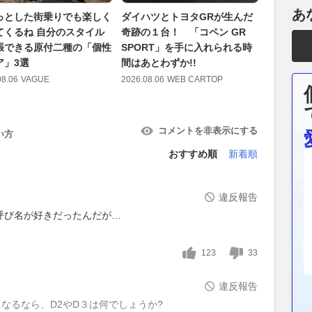
あ
っとした街乗りでも楽しく
ダイハツとトヨタGRが生んだ
航続距離7
てくるね 自分のスタイル
奇跡の１台！ 「コペン GR
世代フラ
張できる原付二種の「個性
SPORT」を手に入れられる時
「N°8」
ア」3選
間はあとわずか!!
2026.08.06
08.06
VAGUE
2026.08.06
WEB CARTOP
コメントを非表示にする
い方
おすすめ順
新着順
違反報告
呼び名が好きだったんだが…
123
33
違反報告
なるなら、D2やD３は何でしょうか?