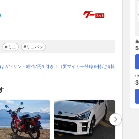
新
#ミニ
#ミニバン
5
はガソリン・軽油7円/L引き！（要マイカー登録＆特定情報
中
3
す