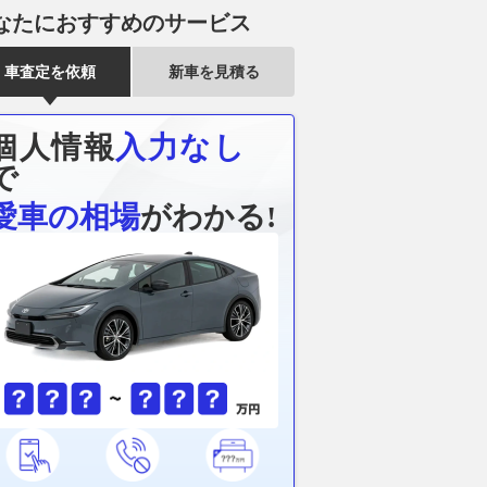
なたにおすすめのサービス
50kmを誇るDSの新
ソリオは車中泊にも使えるコン
フィットが今年
ッグシップEVセダン
パクトか!? 人気ハイトワゴン
り！2026年
車査定を依頼
新車を見積る
の全貌
のシートアレンジと寝られる広
キング
さをチェック!!
@DIME
2026.08.06
グー
2026.08.06
ベストカーWeb
個人情報
入力なし
で
愛車の相場
がわかる!