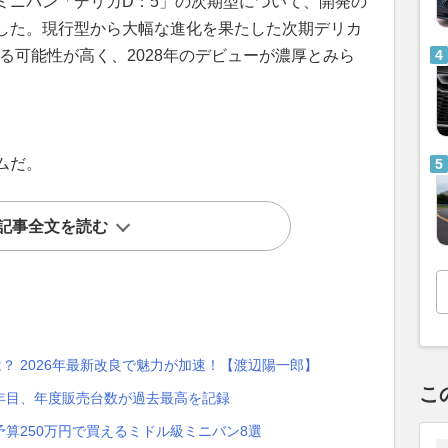
ミニバン「デリカD：5」の次期型について、開発の
した。現行型から大幅な進化を果たした次期デリカ
る可能性が高く、2028年のデビューが濃厚とみら
ムだ。
記事全文を読む
は？ 2026年最新改良で魅力が加速！【渡辺陽一郎】
こ
8年目、年度販売台数が過去最高を記録
算250万円で買えるミドル級ミニバン8選