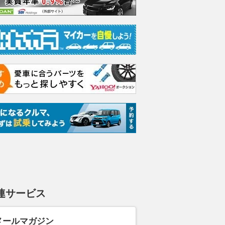
ダーPHEV
2.4 ブラック エディシ
P
P
ョン 4WD
支払総額
支払総額
349
.
374
.
8
8
万円
支払総額
398
.
8
万円
連サービス
メールマガジン