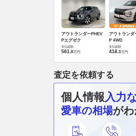
アウトランダーPHEV
アウトランダー
Pエグゼク
P 4WD
支払総額
支払総額
561
.
418
.
8
3
万円
万円
査定を依頼する
個人情報
入力
愛車の相場
がわ