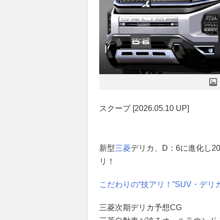
スクープ [2026.05.10 UP]
新型
三菱
デリカ、D：6に進化し20
リ！
こだわりの“技アリ！”SUV・デリカ
三菱次期デリカ予想CG