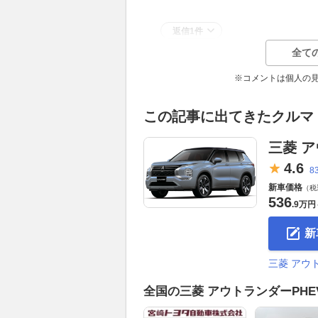
返信1件
全て
※コメントは個人の
この記事に出てきたクルマ
三菱 ア
4.
6
8
新車価格
（税
536
.
9万円
新
三菱 アウ
全国の三菱 アウトランダーPH