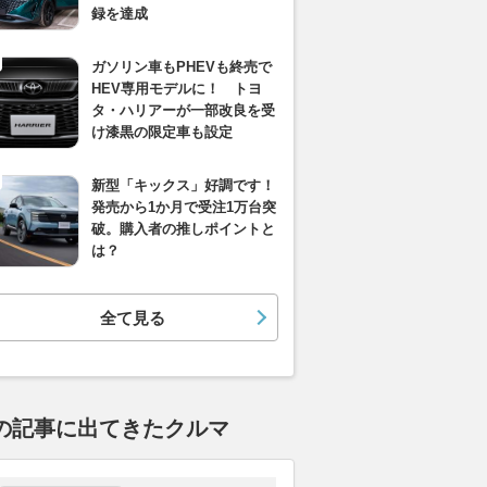
録を達成
ガソリン車もPHEVも終売で
HEV専用モデルに！ トヨ
タ・ハリアーが一部改良を受
け漆黒の限定車も設定
新型「キックス」好調です！
発売から1か月で受注1万台突
破。購入者の推しポイントと
は？
全て見る
の記事に出てきたクルマ