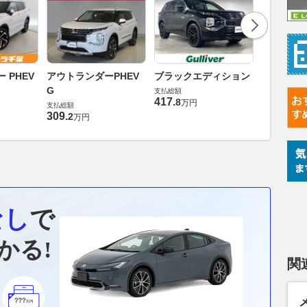
アウトラン
 PHEV
アウトランダーPHEV
ブラックエディション
P
G
支払総額
417
.
支払総額
8
万円
支払総額
305
.
9
万円
309
.
2
万円
なし
で
かる!
関