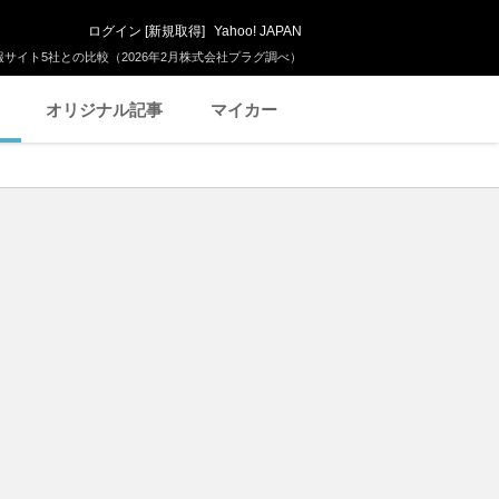
ログイン
[
新規取得
]
Yahoo! JAPAN
サイト5社との比較（2026年2月株式会社プラグ調べ）
オリジナル記事
マイカー