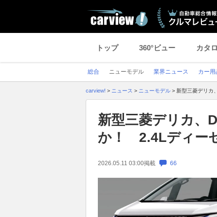
トップ
360°ビュー
カタ
総合
ニューモデル
業界ニュース
カー用
carview!
>
ニュース
>
ニューモデル
>
新型三菱デリカ、
新型三菱デリカ、D
か！ 2.4Lディー
2026.05.11 03:00
掲載
66