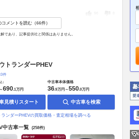
96
8
のコメントを読む（66件）
見解であり、記事提供社と関係はありません。
ウトランダーPHEV
33件
中古車本体価格
込）
690
36
550
～
.
1万円
.
9万円
～
.
0万円
車見積りスタート
中古車を検索
トランダーPHEVの買取価格・査定相場を調べる
EV中古車一覧
(258件)