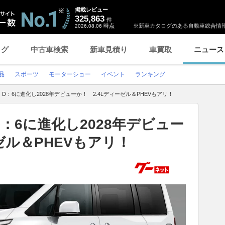
掲載レビュー
325,863
件
時点
※新車カタログのある自動車総合情報
2026.08.06
ログ
中古車検索
新車見積り
車買取
ニュース
品
スポーツ
モーターショー
イベント
ランキング
D：6に進化し2028年デビューか！ 2.4Lディーゼル＆PHEVもアリ！
：6に進化し2028年デビュー
ゼル＆PHEVもアリ！