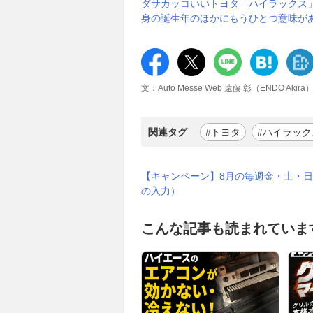
ダサカッコいいトヨタ「ハイラックス」
身の誕生年のほかにもうひとつ意味が
文：Auto Messe Web 遠藤 彰（ENDO Akira
関連タグ
#トヨタ
#ハイラック
【キャンペーン】8月の毎週金・土・日
の入力）
こんな記事も読まれていま