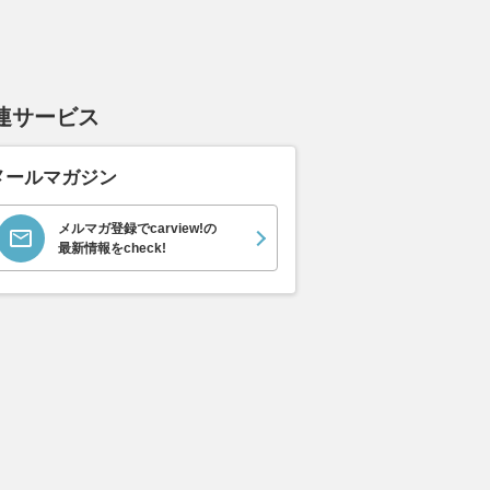
連サービス
メールマガジン
メルマガ登録でcarview!の
最新情報をcheck!