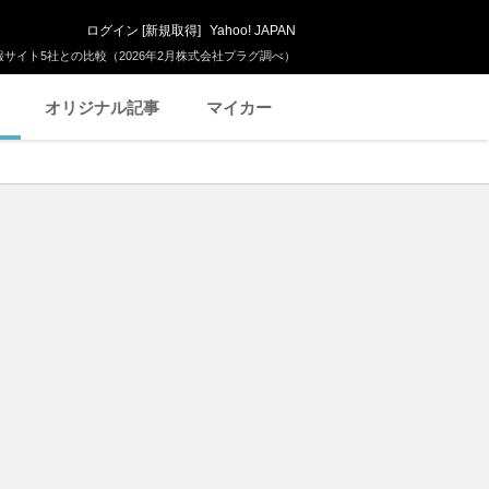
ログイン
[
新規取得
]
Yahoo! JAPAN
サイト5社との比較（2026年2月株式会社プラグ調べ）
オリジナル記事
マイカー