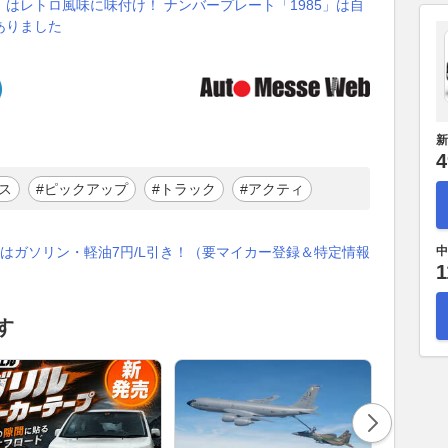
はレトロ風味に味付け！ ナンバープレート「1985」は自
ありました
）
新
4
ス
#ピックアップ
#トラック
#アクティ
中
はガソリン・軽油7円/L引き！（要マイカー登録＆特定情報
1
す