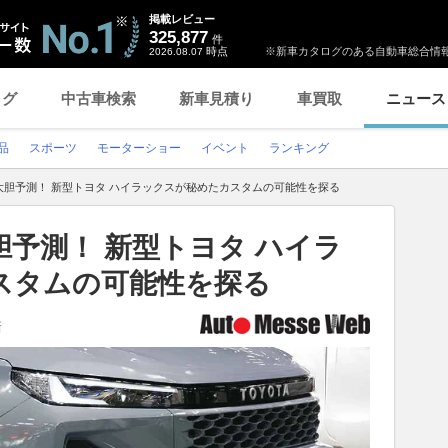
掲載レビュー
325,877
件
時点
※新車カタログのある自動車総合情報
2026.08.07
ログ
中古車検索
新車見積り
車買取
ニュース
品
スポーツ
モーターショー
イベント
ランキング
大胆予測！ 新型トヨタ ハイラックスが秘めたカスタムの可能性を探る
予測！ 新型トヨタ ハイラ
スタムの可能性を探る
新