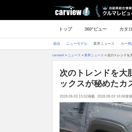
トップ
360°ビュー
カタ
総合
ニューモデル
業界ニュース
カー用
carview!
>
ニュース
>
業界ニュース
>
次のトレンドを
次のトレンドを大胆
ックスが秘めたカ
2026.06.03 15:02
掲載
2026.06.03 16:06
更