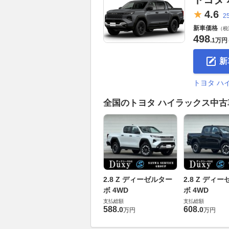
4.
6
2
新車価格
（税
498
.
1万円
新
トヨタ ハ
全国のトヨタ ハイラックス中
2.8 Z ディーゼルター
2.8 Z ディ
ボ 4WD
ボ 4WD
支払総額
支払総額
588
.
608
.
0
0
万円
万円