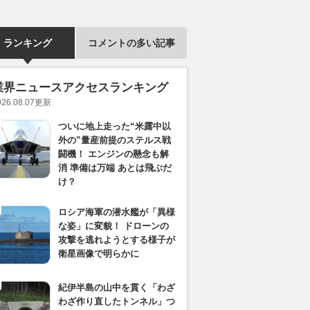
ランキング
コメントの多い記事
業界ニュースアクセスランキング
026.08.07
更新
ついに地上走った“米露中以
外の”量産前提のステルス戦
闘機！ エンジンの懸念も解
消 準備は万端 あとは飛ぶだ
け？
ロシア海軍の潜水艦が「異様
な姿」に変貌！ ドローンの
攻撃を逃れようとする様子が
衛星画像で明らかに
紀伊半島の山中を貫く「わざ
わざ作り直したトンネル」つ