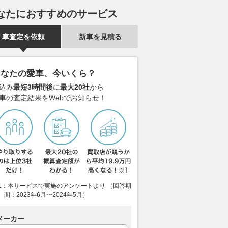
なたにおすすめのサービス
した街乗りでも楽しく
ダイハツとトヨタGRが生んだ
航続距離750
車査定を依頼
新車を見積る
るね 自分のスタイル
奇跡の１台！ 「コペン GR
世代フラッグ
きる原付二種の「個性
SPORT」を手に入れられる時
「N°8」の全
3選
間はあとわずか!!
2026.08.06
@DI
あなたの愛車、今いくら？
VAGUE
2026.08.06
WEB CARTOP
込み
最短3時間後
に
最大20社
から
車の査定結果をWebでお知らせ！
1：本サービスで実施のアンケートより （回答期
間：2023年6月〜2024年5月）
メーカー