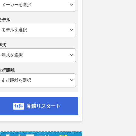
モデル
年式
走行距離
ディーゼルター
2.8 Z アドベンチャー
2.8 Z アドベンチャー
2.8 
見積りスタート
ディーゼルターボ
ディーゼルターボ
ディー
4WD
4WD
4WD
支払総額
支払総額
支払総額
704
.
応相
0
円
万円