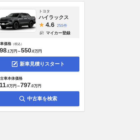
トヨタ
ハイラックス
4.
6
255件
マイカー登録
車価格
（税込）
98
550
.
1万円
～
.
0万円
新車見積りスタート
古車本体価格
11
797
.
0万円
～
.
0万円
中古車を検索