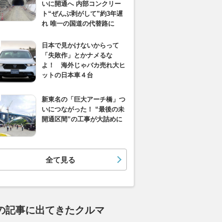
いに開通へ 内部コンクリー
ト“ぜんぶ剥がして”約3年遅
れ 唯一の国道の代替路に
日本で見かけないからって
「失敗作」とかナメるな
よ！ 海外じゃバカ売れ大ヒ
ットの日本車４台
新東名の「巨大アーチ橋」つ
いにつながった！ “最後の未
開通区間”の工事が大詰めに
全て見る
の記事に出てきたクルマ