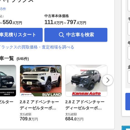
55件
中古車本体価格
込）
550
111
797
～
.
0万円
.
0万円
～
.
0万円
車見積りスタート
中古車を検索
イラックスの買取価格・査定相場を調べる
古車一覧
(646件)
2.8 Z 
ーゼルター
2.8 Z アドベンチャー
2.8 Z アドベンチャー
ボ 4WD
ディーゼルターボ
ディーゼルターボ
支払総額
4WD
4WD
支払総額
支払総額
612
.
7
万円
709
.
684
.
9
0
万円
万円