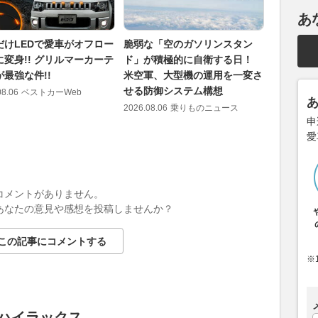
あ
だけLEDで愛車がオフロー
脆弱な「空のガソリンスタン
ちょっと
に変身!! グリルマーカーテ
ド」が積極的に自衛する日！
なってく
最強な件!!
米空軍、大型機の運用を一変さ
で主張で
せる防御システム構想
派ギア」
08.06
ベストカーWeb
2026.08.06
乗りものニュース
2026.08.06
申
愛
コメントがありません。
あなたの意見や感想を投稿しませんか？
この記事にコメントする
※
 ハイラックス