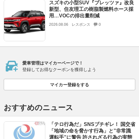
スズキの小型SUV『ブレッツァ』改良
新型、住友理工の樹脂製燃料ホース採
用…VOCの排出量削減
2026.08.06
レスポンス
0
愛車管理はマイカーページで！
登録してお得なクーポンを獲得しよう
マイカー登録をする
おすすめのニュース
「テロ行為だ」SNSブチギレ！ 国交省
「地域の命を脅かす行為」と”非常識
運転手”に警告 許されざる行為の実態