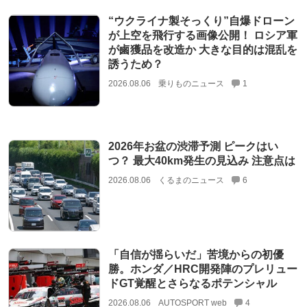
“ウクライナ製そっくり”自爆ドローン
が上空を飛行する画像公開！ ロシア軍
が鹵獲品を改造か 大きな目的は混乱を
誘うため？
2026.08.06
乗りものニュース
1
2026年お盆の渋滞予測 ピークはい
つ？ 最大40km発生の見込み 注意点は
2026.08.06
くるまのニュース
6
「自信が揺らいだ」苦境からの初優
勝。ホンダ／HRC開発陣のプレリュー
ドGT覚醒とさらなるポテンシャル
2026.08.06
AUTOSPORT web
4