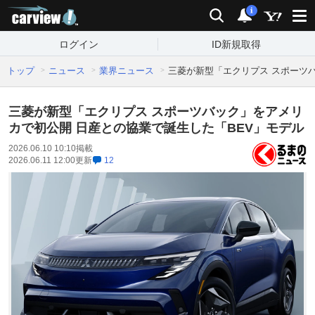
carview!
検索
通知
i
ログイン
ID新規取得
トップ
ニュース
業界ニュース
三菱が新型「エクリプス スポーツ
三菱が新型「エクリプス スポーツバック」をアメリ
カで初公開 日産との協業で誕生した「BEV」モデル
2026.06.10 10:10
掲載
2026.06.11 12:00
更新
12