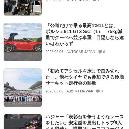
2026.08.06
WEB CARTOP
1
「公道だけで乗る最高の911とは」
ポルシェ911 GT3 S/C（1） 75kg減
量でクーペへ並ぶ車重 目隠しなら違
いはわからず
2026.08.06
AUTOCAR JAPAN
0
「初めてアクセルを床まで踏み切れ
た」。他社タイヤでも参加できる鈴鹿
サーキット走行会の熱量
2026.08.06
Auto Messe Web
0
ハジャー「表彰台を争うようなレース
をしたい」安定感を見出しトップ6入
りを継続も、課題はレースマネージメ