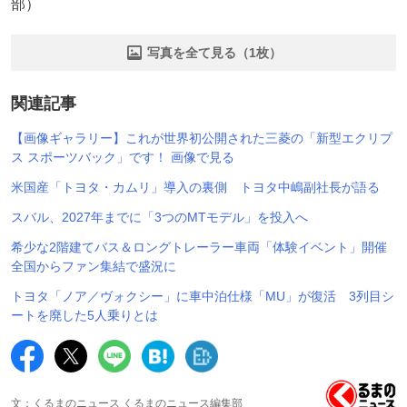
部）
写真を全て見る（1枚）
関連記事
【画像ギャラリー】これが世界初公開された三菱の「新型エクリプ
ス スポーツバック」です！ 画像で見る
米国産「トヨタ・カムリ」導入の裏側 トヨタ中嶋副社長が語る
スバル、2027年までに「3つのMTモデル」を投入へ
希少な2階建てバス＆ロングトレーラー車両「体験イベント」開催
全国からファン集結で盛況に
トヨタ「ノア／ヴォクシー」に車中泊仕様「MU」が復活 3列目シ
ートを廃した5人乗りとは
文：くるまのニュース くるまのニュース編集部