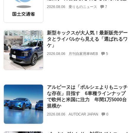
2026.08.06
乗りものニュース
7
新型キックスが大人気！最新販売デー
タとライバルから見える「選ばれるワ
ケ」
2026.08.06
月刊自家用車WEB
5
アルピーヌは「ポルシェよりもニッチ
な存在」目指す 6車種ラインナップ
で欧州と米国に注力 年間1万5000台
規模か
2026.08.06
AUTOCAR JAPAN
0