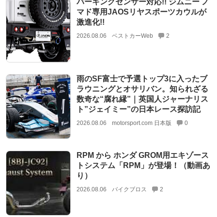
パーキングセンサー対応!! ジムニー ノ
マド専用JAOSリヤスポーツカウルが
激進化!!
2026.08.06
ベストカーWeb
2
雨のSF富士で予選トップ3に入ったブ
ラウニングとオサリバン。知られざる
数奇な“腐れ縁”｜英国人ジャーナリス
ト”ジェイミー”の日本レース探訪記
2026.08.06
motorsport.com 日本版
0
RPM から ホンダ GROM用エキゾース
トシステム「RPM」が登場！（動画あ
り）
2026.08.06
バイクブロス
2