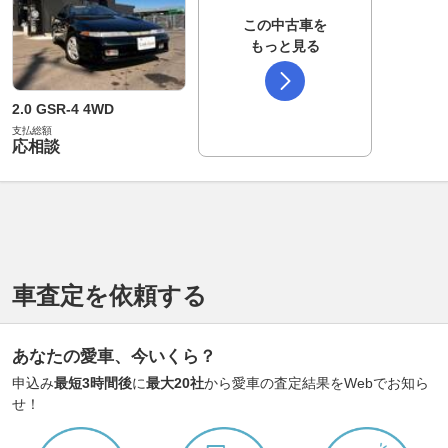
この中古車を
もっと見る
2.0 GSR-4 4WD
支払総額
応相談
車査定を依頼する
あなたの愛車、今いくら？
申込み
最短3時間後
に
最大20社
から愛車の査定結果をWebでお知ら
せ！