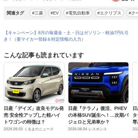
関連タグ
#三菱
#EV
#電気自動車
#エクリプス
#ク
【キャンペーン】8月の毎週金・土・日はガソリン・軽油7円/L引
き！（要マイカー登録＆特定情報の入力）
こんな記事も読まれています
日産「デイズ」改良モデル発
日産『テラノ』復活、PHEV
日
売 安全性アップした軽ハイ
の本格SUV誕生へ！…次期パ
タ
トワゴンの特徴は？
ジェロと兄弟車か？
専
2026.08.03
くるまのニュース
2026.08.04
レスポンス
20