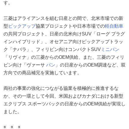
す。
三菱はアライアンスを組む日産との間で、北米市場での新
型
ピックアップ
協業プロジェクトや日本市場での
軽自動車
の共同プロジェクト、日産の北米向けSUV「ローグ プラグ
インハイブリッド」、オセアニア向けピックアップトラッ
ク「ナバラ」、フィリピン向けコンパクトSUV
ミニバン
「リヴィナ」の三菱からのOEM供給、また、三菱のフィリ
ピン向け「ヴァーサ
バン
」の日産からのOEM調達など、双
方向での商品補完を実施しています。
両社の事業の強化につながる協業を積極的に推進するな
か、その一環として今回、米国およびカナダにおける新型
エクリプス スポーツバックの日産からのOEM供給が実現し
ました。
※ ※ ※