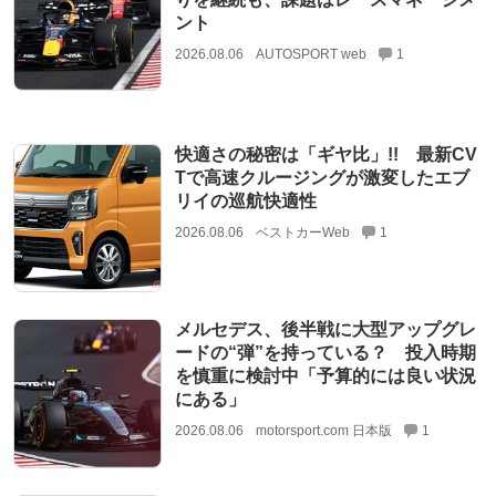
ント
2026.08.06
AUTOSPORT web
1
快適さの秘密は「ギヤ比」!! 最新CV
Tで高速クルージングが激変したエブ
リイの巡航快適性
2026.08.06
ベストカーWeb
1
メルセデス、後半戦に大型アップグレ
ードの“弾”を持っている？ 投入時期
を慎重に検討中「予算的には良い状況
にある」
2026.08.06
motorsport.com 日本版
1