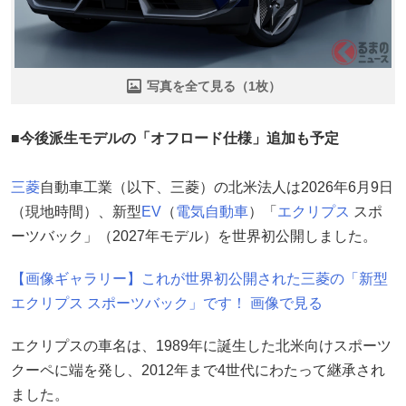
写真を全て見る（1枚）
■今後派生モデルの「オフロード仕様」追加も予定
三菱
自動車工業（以下、三菱）の北米法人は2026年6月9日
（現地時間）、新型
EV
（
電気自動車
）「
エクリプス
スポ
ーツバック」（2027年モデル）を世界初公開しました。
【画像ギャラリー】これが世界初公開された三菱の「新型
エクリプス スポーツバック」です！ 画像で見る
エクリプスの車名は、1989年に誕生した北米向けスポーツ
クーペに端を発し、2012年まで4世代にわたって継承され
ました。