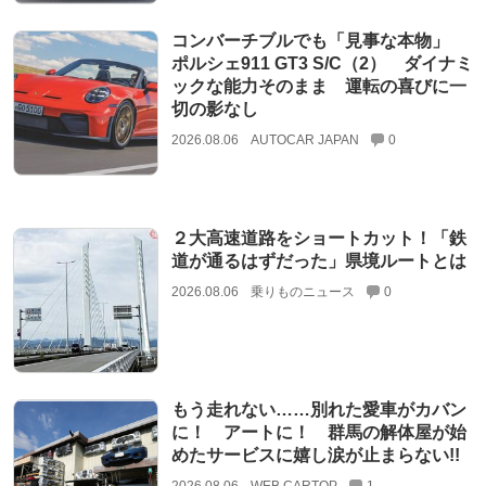
コンバーチブルでも「見事な本物」
ポルシェ911 GT3 S/C（2） ダイナミ
ックな能力そのまま 運転の喜びに一
切の影なし
2026.08.06
AUTOCAR JAPAN
0
２大高速道路をショートカット！「鉄
道が通るはずだった」県境ルートとは
2026.08.06
乗りものニュース
0
もう走れない……別れた愛車がカバン
に！ アートに！ 群馬の解体屋が始
めたサービスに嬉し涙が止まらない!!