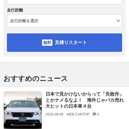
走行距離
見積りスタート
おすすめのニュース
日本で見かけないからって「失敗作」
とかナメるなよ！ 海外じゃバカ売れ
大ヒットの日本車４台
2026.08.06
WEB CARTOP
0