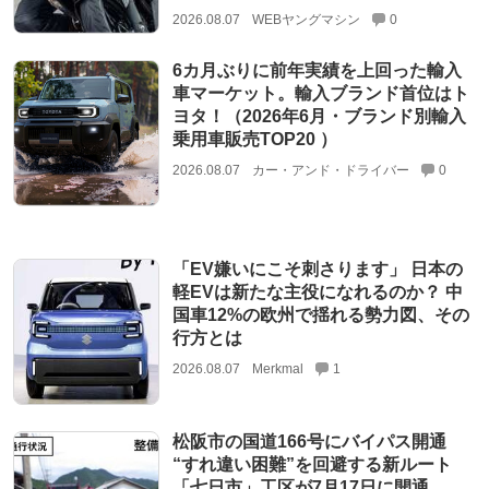
2026.08.07
WEBヤングマシン
0
6カ月ぶりに前年実績を上回った輸入
車マーケット。輸入ブランド首位はト
ヨタ！（2026年6月・ブランド別輸入
乗用車販売TOP20 ）
2026.08.07
カー・アンド・ドライバー
0
「EV嫌いにこそ刺さります」 日本の
軽EVは新たな主役になれるのか？ 中
国車12%の欧州で揺れる勢力図、その
行方とは
2026.08.07
Merkmal
1
松阪市の国道166号にバイパス開通
“すれ違い困難”を回避する新ルート
「七日市」工区が7月17日に開通