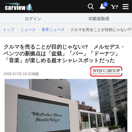
carview!
検索
通知
i
ログイン
ID新規取得
トップ
ニュース
業界ニュース
クルマを売ることが目的じゃない!
クルマを売ることが目的じゃない!? メルセデス・
ベンツの新拠点は「盆栽」「バー」「ドーナツ」
「音楽」が楽しめる超オシャレスポットだった
2026.07.05 18:32
掲載