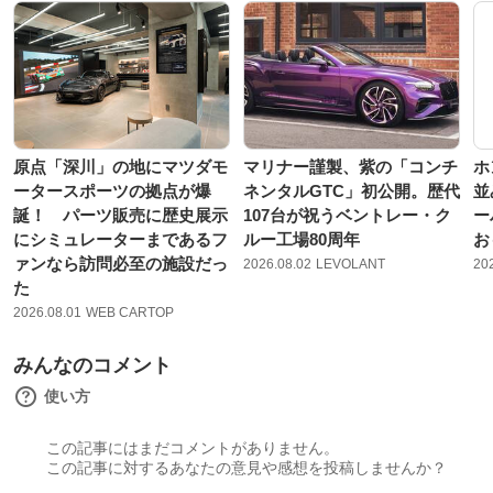
原点「深川」の地にマツダモ
マリナー謹製、紫の「コンチ
ホ
ータースポーツの拠点が爆
ネンタルGTC」初公開。歴代
並
誕！ パーツ販売に歴史展示
107台が祝うベントレー・ク
ー
にシミュレーターまであるフ
ルー工場80周年
お
ァンなら訪問必至の施設だっ
2026.08.02
LEVOLANT
20
た
2026.08.01
WEB CARTOP
みんなのコメント
使い方
この記事にはまだコメントがありません。
この記事に対するあなたの意見や感想を投稿しませんか？