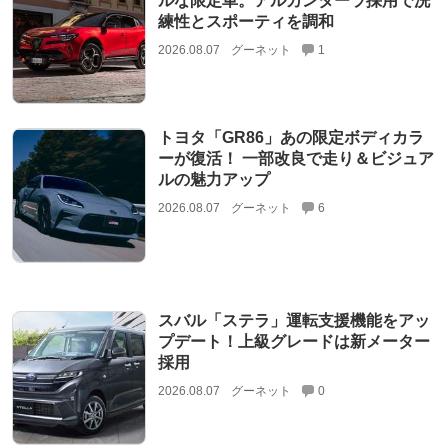
ルな限定車。アルカンターラ採用で洗
練性とスポーティを調和
2026.08.07
グーネット
1
トヨタ「GR86」あの限定ボディカラ
ーが復活！ 一部改良で走り＆ビジュア
ルの魅力アップ
2026.08.07
グーネット
6
スバル「ステラ」運転支援機能をアッ
プデート！上級グレードは新メーター
採用
2026.08.07
グーネット
0