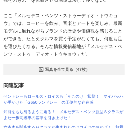
観そのもの」を体験させる施設は決して多くない。
ここ「メルセデス・ベンツ・ストゥーディオ・トウキョ
ウ」では、コーヒーを飲み、音楽とアートを楽しみ、最新
モデルに触れながらブランドの歴史や価値観を感じること
ができる。たとえクルマを買う予定がなくても、何度も足
を運びたくなる。そんな情報発信基地が「メルセデス・ベ
ンツ・ストゥーディオ・トウキョウ」だ。
写真を全て見る（47枚）
関連記事
ベントレーもロールス・ロイスも「そこのけ」状態！ マイバッハ
が手がけた「G650ランドレー」の圧倒的な存在感
知能をもち滑るように走る！ メルセデス・ベンツ新型Ｓクラスが
また一歩高級車の基準を引き上げた!!
六本木を闊歩するＧクラスが生まれたのはコイツのおかげ！ 無骨