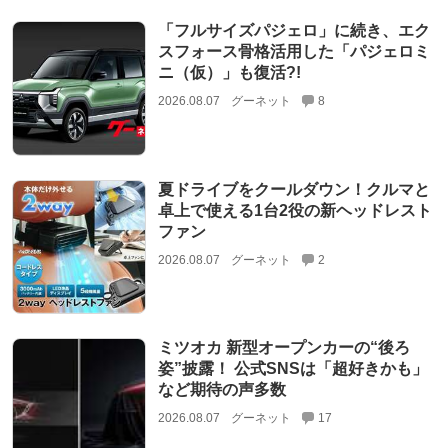
「フルサイズパジェロ」に続き、エク
スフォース骨格活用した「パジェロミ
ニ（仮）」も復活?!
2026.08.07
グーネット
8
夏ドライブをクールダウン！クルマと
卓上で使える1台2役の新ヘッドレスト
ファン
2026.08.07
グーネット
2
ミツオカ 新型オープンカーの“後ろ
姿”披露！ 公式SNSは「超好きかも」
など期待の声多数
2026.08.07
グーネット
17