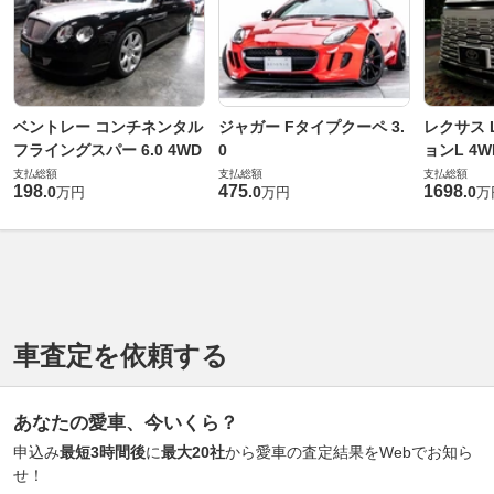
ベントレー コンチネンタル
ジャガー Fタイプクーペ 3.
レクサス L
フライングスパー 6.0 4WD
0
ョンL 4W
支払総額
支払総額
支払総額
198
475
1698
.
0
.
0
.
0
万円
万円
万
車査定を依頼する
あなたの愛車、今いくら？
申込み
最短3時間後
に
最大20社
から愛車の査定結果をWebでお知ら
せ！