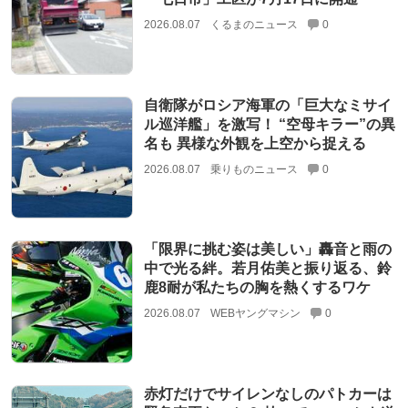
2026.08.07
くるまのニュース
0
自衛隊がロシア海軍の「巨大なミサイ
ル巡洋艦」を激写！ “空母キラー”の異
名も 異様な外観を上空から捉える
2026.08.07
乗りものニュース
0
「限界に挑む姿は美しい」轟音と雨の
中で光る絆。若月佑美と振り返る、鈴
鹿8耐が私たちの胸を熱くするワケ
2026.08.07
WEBヤングマシン
0
赤灯だけでサイレンなしのパトカーは