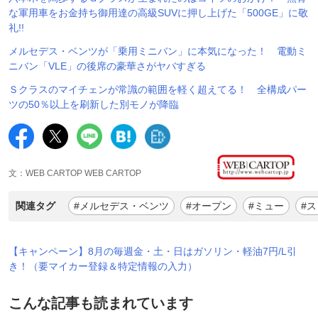
な軍用車をお金持ち御用達の高級SUVに押し上げた「500GE」に敬
礼!!
メルセデス・ベンツが「乗用ミニバン」に本気になった！ 電動ミ
ニバン「VLE」の後席の豪華さがヤバすぎる
Ｓクラスのマイチェンが常識の範囲を軽く超えてる！ 全構成パー
ツの50％以上を刷新した別モノが降臨
文：WEB CARTOP WEB CARTOP
関連タグ
#メルセデス・ベンツ
#オープン
#ミュー
#
【キャンペーン】8月の毎週金・土・日はガソリン・軽油7円/L引
き！（要マイカー登録＆特定情報の入力）
こんな記事も読まれています