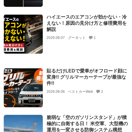
ハイエースのエアコンが効かない・冷
えない！原因の見分け方と修理費用を
解説
2026.08.07
グーネット
1
貼るだけLEDで愛車がオフロード顔に
変身!! グリルマーカーテープが最強な
件!!
2026.08.06
ベストカーWeb
2
脆弱な「空のガソリンスタンド」が積
極的に自衛する日！ 米空軍、大型機の
運用を一変させる防御システム構想