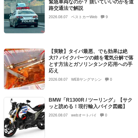
緊急車両なのか？ 抜いていいのかを道
路交通法で解説
2026.08.07
ベストカーWeb
9
【実験】タイパ最悪、でも効果は絶
大!? バイクパーツの錆を電気分解で落
とす方法とガソリンタンク応用への手
応え
2026.08.07
WEBヤングマシン
0
BMW「R1300R / ツーリング」【サク
ッと読める！現行輸入バイク図鑑】
2026.08.07
webオートバイ
0