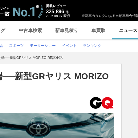
掲載レビュー
325,896
件
時点
※新車カタログのある自動車総合情報
2026.08.07
ログ
中古車検索
新車見積り
車買取
ニュース
品
スポーツ
モーターショー
イベント
ランキング
──新型GRヤリス MORIZO RR試乗記
─新型GRヤリス MORIZO