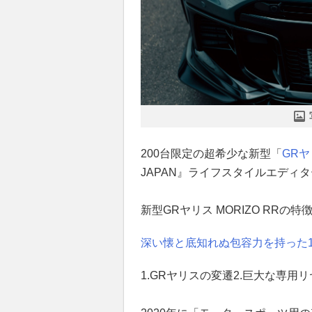
200台限定の超希少な新型「
GR
JAPAN』ライフスタイルエディ
新型GRヤリス MORIZO RRの特
深い懐と底知れぬ包容力を持った1台
1.GRヤリスの変遷2.巨大な専用リ