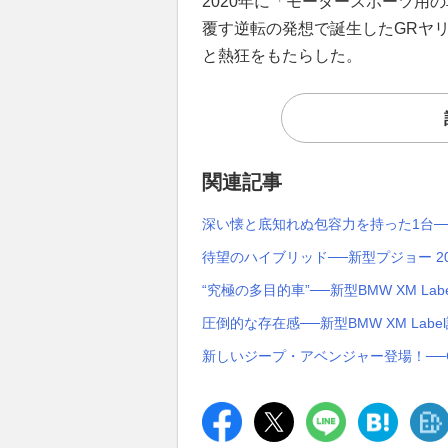
2020年に「モータースポーツ用
覆す逆転の発想で誕生したGRヤ
と熱狂をもたらした。
関連記事
深い懐と底知れぬ包容力を持った1台──新
待望のハイブリッド──新型プジョー 20
“究極の多目的車”──新型BMW XM Lab
圧倒的な存在感──新型BMW XM Labe
新しいジープ・アベンジャー登場！──