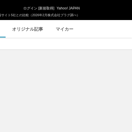
ログイン
[
新規取得
]
Yahoo! JAPAN
サイト5社との比較（2026年2月株式会社プラグ調べ）
オリジナル記事
マイカー