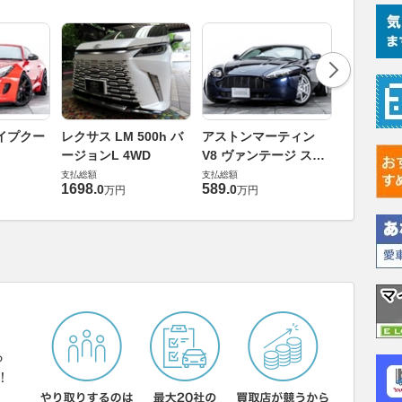
ロータス 
イプクー
レクサス LM 500h バ
アストンマーティン
エヴォー
ージョンL 4WD
V8 ヴァンテージ スポ
支払総額
ーツシフト
支払総額
支払総額
448
.
0
万円
1698
.
589
.
0
0
万円
万円
ら
！