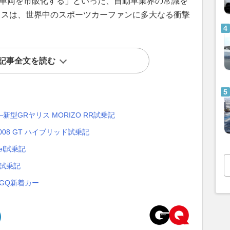
の車両を市販化する」といった、自動車業界の常識を
リスは、世界中のスポーツカーファンに多大なる衝撃
記事全文を読む
型GRヤリス MORIZO RR試乗記
08 GT ハイブリッド試乗記
el試乗記
l試乗記
GQ新着カー