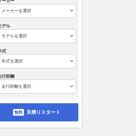
メーカー
る“高原の涼風”が魅力
樹立
体験を最適化
PA」3選
2026.08.07
AUTOSPORT web
2026.08.07
レス
VAGUE
モデル
年式
走行距離
見積りスタート