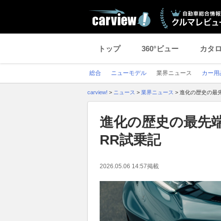
トップ
360°ビュー
カタ
総合
ニューモデル
業界ニュース
カー用
carview!
>
ニュース
>
業界ニュース
>
進化の歴史の最先端
進化の歴史の最先端─
RR試乗記
2026.05.06 14:57
掲載