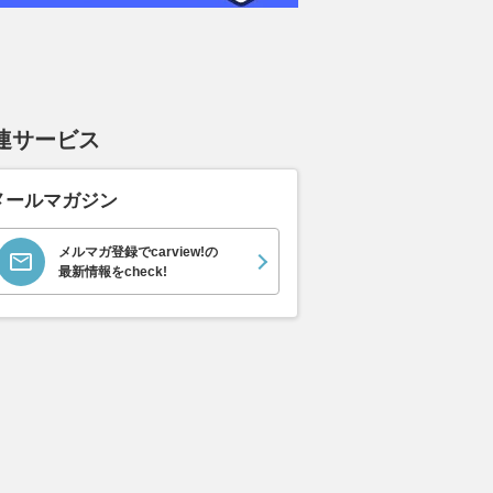
連サービス
メールマガジン
メルマガ登録でcarview!の
最新情報をcheck!