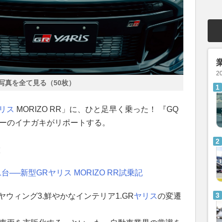
2
写真を全て見る（50枚）
ヤリス
MORIZO RR」に、ひと足早く乗った！ 『GQ
ターのイナガキがリポートする。
徴
──新型GRヤリス MORIZO RR試乗記
ヤウィング3.鮮やかなインテリア1.GR
ヤリス
の変遷