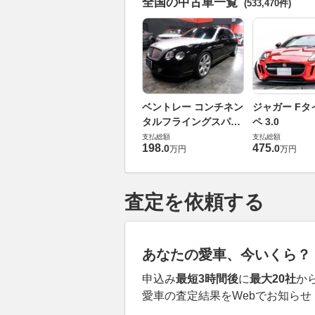
全国の中古車一覧
(533,470件)
ベントレー コンチネン
ジャガー Fタ
タルフライングスパー
ペ 3.0
6.0 4WD
支払総額
支払総額
198
.
475
.
0
0
万円
万円
査定を依頼する
あなたの愛車、今いくら？
申込み
最短3時間後
に
最大20社
か
愛車の査定結果をWebでお知らせ