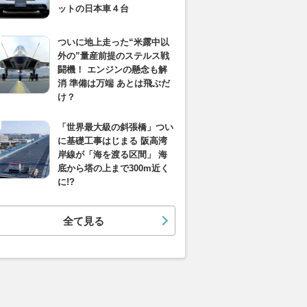
ットの日本車４台
ついに地上走った“米露中以
外の”量産前提のステルス戦
闘機！ エンジンの懸念も解
消 準備は万端 あとは飛ぶだ
け？
「世界最大級の斜張橋」つい
に基礎工事はじまる 阪高湾
岸線が「海を渡る区間」 海
底から塔の上まで300m近く
に!?
全て見る