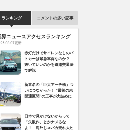
ランキング
コメントの多い記事
業界ニュースアクセスランキング
026.08.07
更新
赤灯だけでサイレンなしのパ
トカーは緊急車両なのか？
抜いていいのかを道路交通法
で解説
新東名の「巨大アーチ橋」つ
いにつながった！ “最後の未
開通区間”の工事が大詰めに
日本で見かけないからって
「失敗作」とかナメるな
よ！ 海外じゃバカ売れ大ヒ