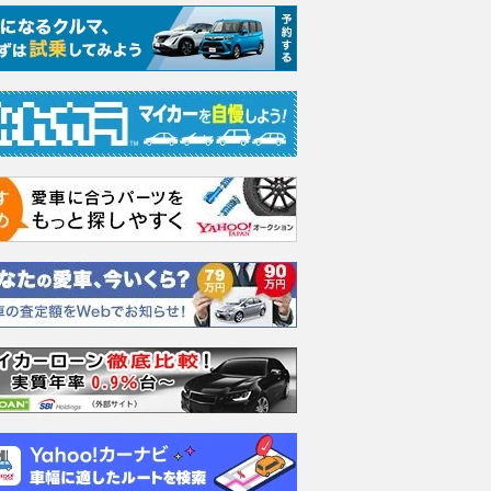
エヴォーラ
ホンダ NSX 3.0
ロールスロイス ゴース
日産 
ラ
ト ロールスロイス ゴ
ック 
支払総額
898
.
0
万円
ースト(第1世代 / RR4)
支払総額
支払総額
905
.
220
.
1
0
万円