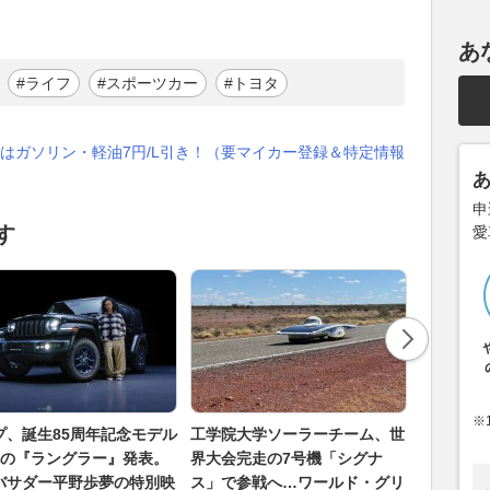
あ
#ライフ
#スポーツカー
#トヨタ
はガソリン・軽油7円/L引き！（要マイカー登録＆特定情報
申
す
愛
※
プ、誕生85周年記念モデル
工学院大学ソーラーチーム、世
「もう帰
弾の『ラングラー』発表。
界大会完走の7号機「シグナ
も... 
バサダー平野歩夢の特別映
ス」で参戦へ…ワールド・グリ
所が重要