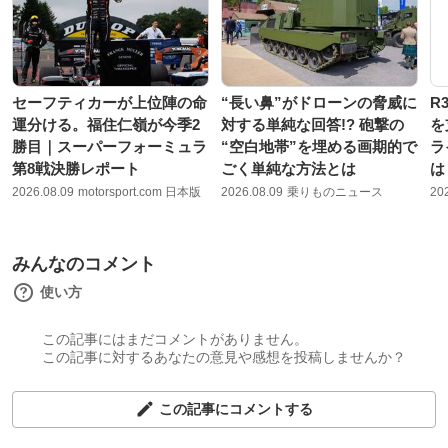
セーフティカーが上位陣の命
“長い鼻”がドローンの脅威に
R
運分ける。福住仁嶺が今季2
対する単純な回答!? 砲撃の
を
勝目｜スーパーフォーミュラ
“空白地帯”を埋める画期的で
ラ
第8戦決勝レポート
ごく単純な方法とは
は
2026.08.09
motorsport.com 日本版
2026.08.09
乗りものニュース
20
みんなのコメント
使い方
この記事にはまだコメントがありません。
この記事に対するあなたの意見や感想を投稿しませんか？
この記事にコメントする