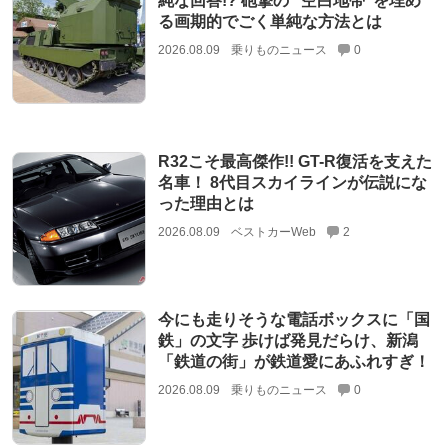
純な回答!? 砲撃の “空白地帯”を埋め
る画期的でごく単純な方法とは
2026.08.09
乗りものニュース
0
R32こそ最高傑作!! GT-R復活を支えた
名車！ 8代目スカイラインが伝説にな
った理由とは
2026.08.09
ベストカーWeb
2
今にも走りそうな電話ボックスに「国
鉄」の文字 歩けば発見だらけ、新潟
「鉄道の街」が鉄道愛にあふれすぎ！
2026.08.09
乗りものニュース
0