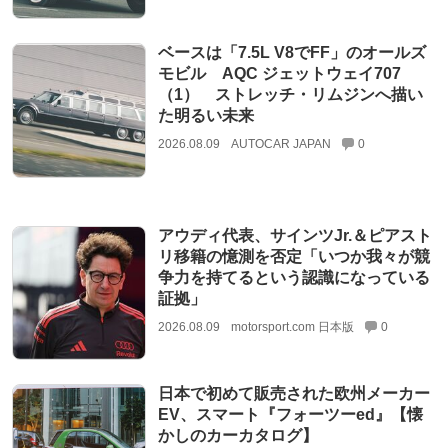
ベースは「7.5L V8でFF」のオールズ
モビル AQC ジェットウェイ707
（1） ストレッチ・リムジンへ描い
た明るい未来
2026.08.09
AUTOCAR JAPAN
0
アウディ代表、サインツJr.＆ピアスト
リ移籍の憶測を否定「いつか我々が競
争力を持てるという認識になっている
証拠」
2026.08.09
motorsport.com 日本版
0
日本で初めて販売された欧州メーカー
EV、スマート『フォーツーed』【懐
かしのカーカタログ】