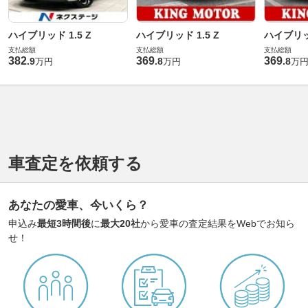
ハイブリッド 1.5 Z
ハイブリッド 1.5 Z
ハイブリッド
支払総額
支払総額
支払総額
382
369
369
.
9
.
8
.
8
万円
万円
万
車査定を依頼する
あなたの愛車、今いくら？
申込み
最短3時間後
に
最大20社
から愛車の査定結果をWebでお知ら
せ！