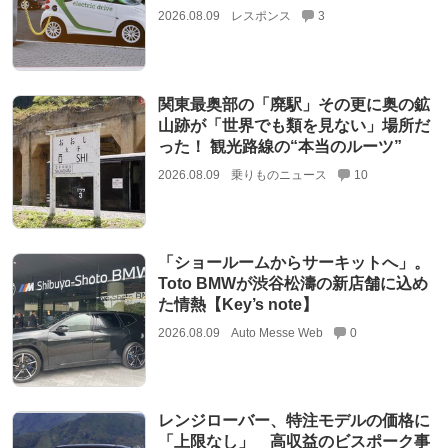
2026.08.09
レスポンス
3
関東最奥部の「廃駅」その更に奥の鉱
山跡が「世界でも類を見ない」場所だ
った！ 観光路線の“本当のルーツ”
2026.08.09
乗りものニュース
10
「ショールームからサーキットへ」。
Toto BMWが渋谷松濤の新店舗に込め
た情熱【Key’s note】
2026.08.09
Auto Messe Web
0
レンジローバー、特注モデルの価格に
「上限なし」 高収益のビスポーク事