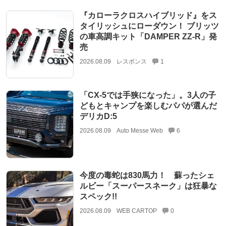
『カローラクロスハイブリッド』をス
タイリッシュにローダウン！ ブリッツ
の車高調キット「DAMPER ZZ-R」発
売
2026.08.09
レスポンス
1
「CX-5では手狭になった」。3人の子
どもとキャンプを楽しむパパが選んだ
デリカD:5
2026.08.09
Auto Messe Web
6
今度の毒蛇は830馬力！ 蘇ったシェ
ルビー「スーパースネーク」は狂暴な
スペック!!
2026.08.09
WEB CARTOP
0