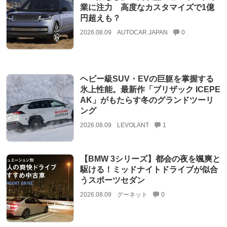
業に注力 高度なカスタマイズで1億
円超えも？
2026.08.09
AUTOCAR JAPAN
0
ヘビー級SUV・EVの巨躯を掌握する
氷上性能。最新作「ブリザック ICEPE
AK」がもたらす冬のグランドツーリ
ング
2026.08.09
LEVOLANT
1
【BMW 3シリーズ】都会の夜を颯爽と
駆ける！ミッドナイトドライブが似合
うスポーツセダン
2026.08.09
グーネット
0