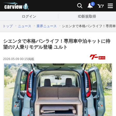
carview!
検索
通知
i
ログイン
ID新規取得
トップ
ニュース
業界ニュース
シエンタで本格バンライフ！専用車
シエンタで本格バンライフ！専用車中泊キットに待
望の7人乗りモデル登場 ユルト
2026.05.09 00:15
掲載