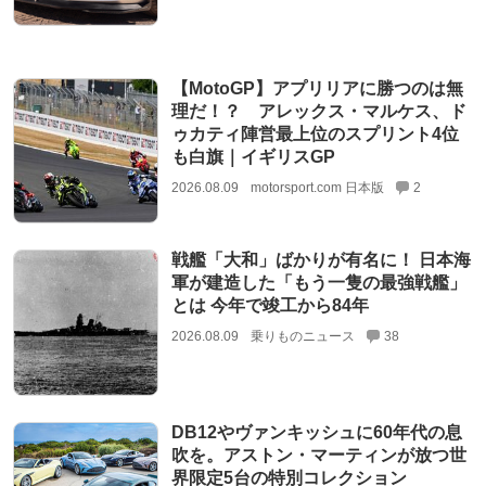
【MotoGP】アプリリアに勝つのは無
理だ！？ アレックス・マルケス、ド
ゥカティ陣営最上位のスプリント4位
も白旗｜イギリスGP
2026.08.09
motorsport.com 日本版
2
戦艦「大和」ばかりが有名に！ 日本海
軍が建造した「もう一隻の最強戦艦」
とは 今年で竣工から84年
2026.08.09
乗りものニュース
38
DB12やヴァンキッシュに60年代の息
吹を。アストン・マーティンが放つ世
界限定5台の特別コレクション