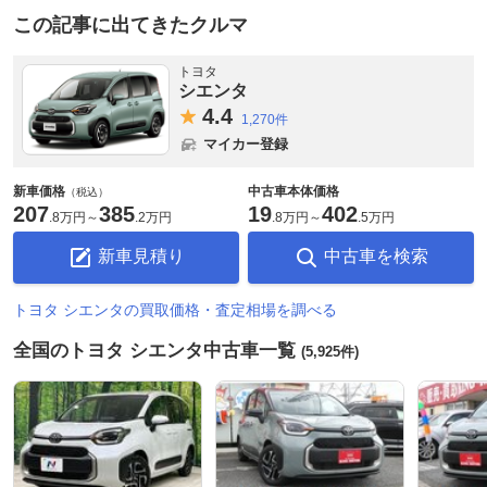
この記事に出てきたクルマ
トヨタ
シエンタ
4.
4
1,270件
マイカー登録
新車価格
中古車本体価格
（税込）
207
385
19
402
.
8万円
～
.
2万円
.
8万円
～
.
5万円
新車見積り
中古車を検索
トヨタ シエンタの買取価格・査定相場を調べる
全国のトヨタ シエンタ中古車一覧
(5,925件)