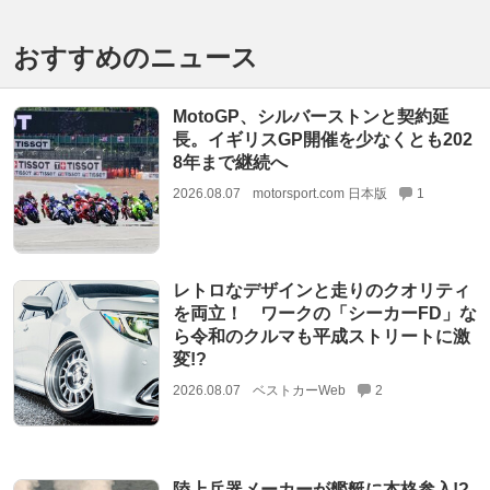
おすすめのニュース
MotoGP、シルバーストンと契約延
長。イギリスGP開催を少なくとも202
8年まで継続へ
2026.08.07
motorsport.com 日本版
1
レトロなデザインと走りのクオリティ
を両立！ ワークの「シーカーFD」な
ら令和のクルマも平成ストリートに激
変!?
2026.08.07
ベストカーWeb
2
陸上兵器メーカーが艦艇に本格参入!?