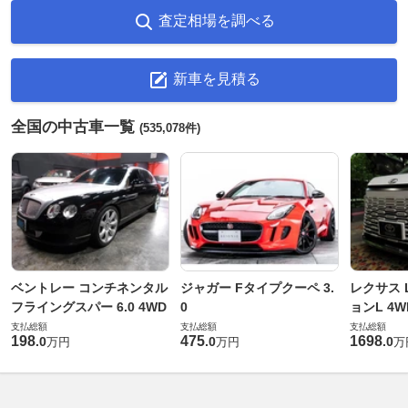
査定相場を調べる
新車を見積る
全国の中古車一覧
(535,078件)
ベントレー コンチネンタル
ジャガー Fタイプクーペ 3.
レクサス L
フライングスパー 6.0 4WD
0
ョンL 4W
支払総額
支払総額
支払総額
198
475
1698
.
0
.
0
.
0
万円
万円
万