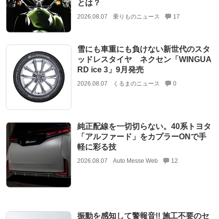
とは？
2026.08.07
乗りものニュース
17
雪にも車重にも負けない新世代のスタ
ッドレスタイヤ ネクセン「WINGUA
RD ice 3」9月発売
2026.08.07
くるまのニュース
0
純正配線を一切切らない。40系トヨタ
「アルファード」をカプラーONで手
軽に彩る技
2026.08.07
Auto Messe Web
12
振動を感知して警報音!! 施工不要のセ