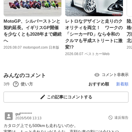
MotoGP、シルバーストンと
レトロなデザインと走りのク
陸
契約延長。イギリスGP開催
オリティを両立！ ワークの
格
を少なくとも2028年まで継続
「シーカーFD」なら令和の
万
へ
クルマも平成ストリートに激
北
変!?
2026.08.07
motorsport.com 日本版
20
2026.08.07
ベストカーWeb
みんなのコメント
コメント非表示
3件
使い方
おすすめ順
新着順
この記事にコメントする
gul********
違反報告
2026/5/08 13:13
カタログ上でも500kmも走れないのか。
実際は、もっと走れないだろうな。高額な車の割には今ひとつ。