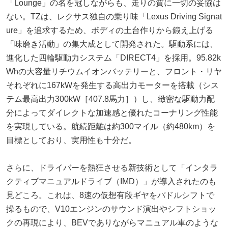
「Lounge」の名を冠しながらも、走りの質に一切の妥協は
ない。TZは、レクサス独自の乗り味「Lexus Driving Signat
ure」を追求するため、ボディの土台作りから鍛え上げる
「味磨き活動」の集大成として開発された。駆動系には、
進化した四輪駆動力システム「DIRECT4」を採用。95.82k
Whの大容量リチウムイオンバッテリーと、フロント・リヤ
それぞれに167kWを発生する高出力モーターを搭載（シス
テム最高出力300kW［407.8馬力］）し、緻密な駆動力配
分によってダイレクトな加速感と優れたコーナリング性能
を実現している。航続距離は約300マイル（約480km）を
目標としており、実用性も十分だ。
さらに、ドライバーを熱狂させる新技術として「インタラ
クティブマニュアルドライブ（IMD）」が導入されたのも
見どころ。これは、8速の仮想有段ギヤをパドルシフトで
操るもので、V10エンジンのサウンド演出やシフトショッ
クの再現により、BEVでありながらマニュアル車のような