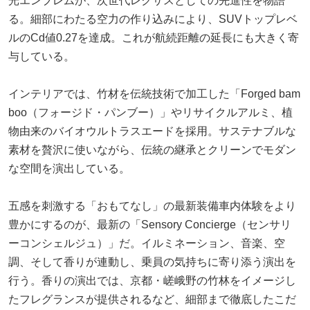
光エンブレムが、次世代レクサスとしての先進性を物語
る。細部にわたる空力の作り込みにより、SUVトップレベ
ルのCd値0.27を達成。これが航続距離の延長にも大きく寄
与している。
インテリアでは、竹材を伝統技術で加工した「Forged bam
boo（フォージド・パンブー）」やリサイクルアルミ、植
物由来のバイオウルトラスエードを採用。サステナブルな
素材を贅沢に使いながら、伝統の継承とクリーンでモダン
な空間を演出している。
五感を刺激する「おもてなし」の最新装備車内体験をより
豊かにするのが、最新の「Sensory Concierge（センサリ
ーコンシェルジュ）」だ。イルミネーション、音楽、空
調、そして香りが連動し、乗員の気持ちに寄り添う演出を
行う。香りの演出では、京都・嵯峨野の竹林をイメージし
たフレグランスが提供されるなど、細部まで徹底したこだ