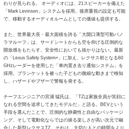
わりが見られる。 オーディオには、21スピーカーを備えた
「Mark Levinson」システムを採用。後席重視の設定も可能
で、移動するオーディオルームとしての価値も提供する。
また、世界最大長・最大面積を誇る「大開口薄型可動パノ
ラマルーフ」は、サードシートからも空を仰げる圧倒的な
開放感をもたらす。安全性においても抜かりはない。最新
の「Lexus Safety System+」に加え、レクサス初となる60
GHzレーダーを使用した「車内置き去り通知システム」を
採用。ブランケットを被った子どもの微細な動きまで検知
し、ハザードやブザーで警報を発する。
チーフエンジニアの宮浦 猛氏は、「TZは家族全員が笑顔に
なれる空間を追求してきたモデルだ」と語る。BEVという
手段を選んだことで、圧倒的な静粛性と自由なパッケージ
ング、そして電動化ならではの操る楽しさが高い次元で融
合した新型レクサスTZ。それは、大切な人との時間をより