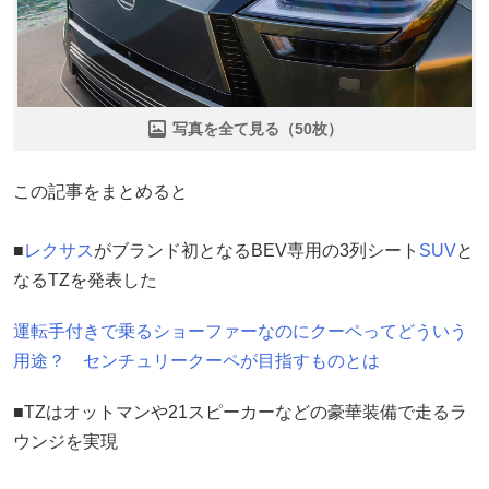
写真を全て見る（50枚）
この記事をまとめると
■
レクサス
がブランド初となるBEV専用の3列シート
SUV
と
なるTZを発表した
運転手付きで乗るショーファーなのにクーペってどういう
用途？ センチュリークーペが目指すものとは
■TZはオットマンや21スピーカーなどの豪華装備で走るラ
ウンジを実現