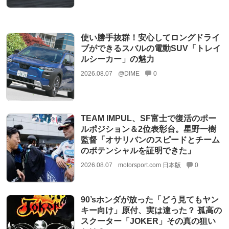
使い勝手抜群！安心してロングドライ
ブができるスバルの電動SUV「トレイ
ルシーカー」の魅力
2026.08.07
@DIME
0
TEAM IMPUL、SF富士で復活のポー
ルポジション＆2位表彰台。星野一樹
監督「オサリバンのスピードとチーム
のポテンシャルを証明できた」
2026.08.07
motorsport.com 日本版
0
90’sホンダが放った「どう見てもヤン
キー向け」原付、実は違った？ 孤高の
スクーター「JOKER」その真の狙い