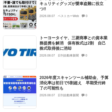
キュリティグッズが愛車盗難に役立
つ!!
2026.08.07
ベストカーWeb
0
トーヨータイヤ、三菱商事との資本業
務提携を解消 保有株式は2割 自己
株式取得後に消却
2026.08.07
日刊自動車新聞
0
2026年度スキャンツール補助金、予算
消化率は初日で5割超え 早期受付終
了の可能性も
2026.08.07
日刊自動車新聞
0