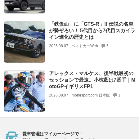
「鉄仮面」に「GTS-R」!! 伝説の名車
が勢ぞろい！ 5代目から7代目スカイラ
イン進化の歴史とは
2026.08.07
ベストカーWeb
5
アレックス・マルケス、後半戦最初の
セッションで最速。小椋藍は7番手｜M
otoGPイギリスFP1
2026.08.07
motorsport.com 日本版
1
愛車管理はマイカーページで！