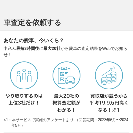
車査定を依頼する
あなたの愛車、今いくら？
申込み
最短3時間後
に
最大20社
から愛車の査定結果をWebでお知ら
せ！
※1：本サービスで実施のアンケートより （回答期間：2023年6月〜2024
年5月）