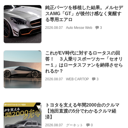
純正パーツを移植した結果。メルセデ
スAMG「GT」が後付け感なく覚醒す
る専用エアロ
2026.08.07
Auto Messe Web
3
これがEV時代に対するロータスの回
答！ ３人乗りスポーツカー「セオリ
ー１」はロータスファンを納得させら
れるか？
2026.08.07
WEB CARTOP
3
トヨタを支える年間2000台のクルマ
【池田直渡の5分でわかるクルマ経
済】
2026.08.07
グーネット
0