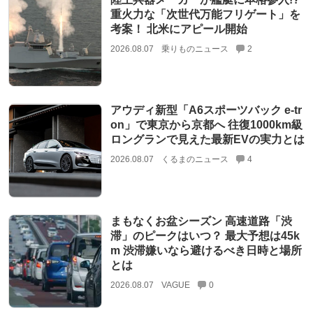
重火力な「次世代万能フリゲート」を
考案！ 北米にアピール開始
2026.08.07
乗りものニュース
2
アウディ新型「A6スポーツバック e-tr
on」で東京から京都へ 往復1000km級
ロングランで見えた最新EVの実力とは
2026.08.07
くるまのニュース
4
まもなくお盆シーズン 高速道路「渋
滞」のピークはいつ？ 最大予想は45k
m 渋滞嫌いなら避けるべき日時と場所
とは
2026.08.07
VAGUE
0