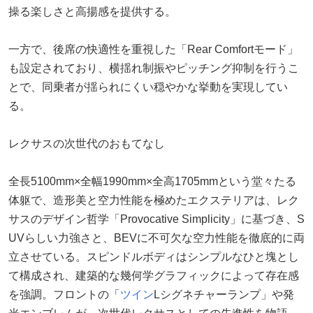
操る楽しさと高揚感を提供する。
一方で、後席の快適性を重視した「Rear Comfortモード」
も設定されており、横揺れ制振やピッチング抑制を行うこ
とで、同乗者が揺られにくい穏やかな挙動を実現してい
る。
レクサスの次世代のおもてなし
全長5100mm×全幅1990mm×全高1705mmという堂々たる
体躯で、造形美と空力性能を極めたエクステリアは、レク
サスのデザイン哲学「Provocative Simplicity」に基づき、S
UVらしい力強さと、BEVに不可欠な空力性能を徹底的に両
立させている。スピンドルボディはシンプルなひと塊とし
て構成され、建築的な幾何学グラフィックによって存在感
を強調。フロントの「
ツイン
Lシグネチャーランプ」や発