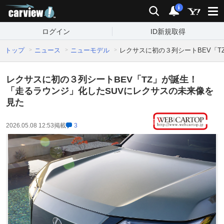
carview!
検索
通知
i
ログイン
ID新規取得
トップ
ニュース
ニューモデル
レクサスに初の３列シートBEV「
レクサスに初の３列シートBEV「TZ」が誕生！
「走るラウンジ」化したSUVにレクサスの未来像を
見た
2026.05.08 12:53
掲載
3