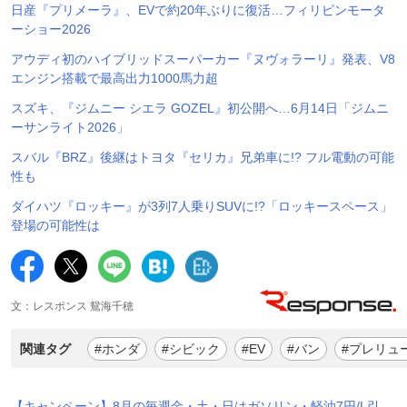
日産『プリメーラ』、EVで約20年ぶりに復活…フィリピンモータ
ーショー2026
アウディ初のハイブリッドスーパーカー『ヌヴォラーリ』発表、V8
エンジン搭載で最高出力1000馬力超
スズキ、『ジムニー シエラ GOZEL』初公開へ…6月14日「ジムニ
ーサンライト2026」
スバル『BRZ』後継はトヨタ『セリカ』兄弟車に!? フル電動の可能
性も
ダイハツ『ロッキー』が3列7人乗りSUVに!?「ロッキースペース」
登場の可能性は
文：レスポンス 鴛海千穂
関連タグ
#ホンダ
#シビック
#EV
#バン
#プレリュ
【キャンペーン】8月の毎週金・土・日はガソリン・軽油7円/L引