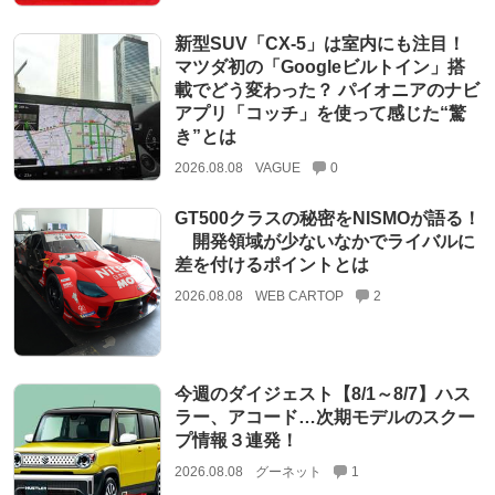
新型SUV「CX-5」は室内にも注目！
マツダ初の「Googleビルトイン」搭
載でどう変わった？ パイオニアのナビ
アプリ「コッチ」を使って感じた“驚
き”とは
2026.08.08
VAGUE
0
GT500クラスの秘密をNISMOが語る！
開発領域が少ないなかでライバルに
差を付けるポイントとは
2026.08.08
WEB CARTOP
2
今週のダイジェスト【8/1～8/7】ハス
ラー、アコード…次期モデルのスクー
プ情報３連発！
2026.08.08
グーネット
1