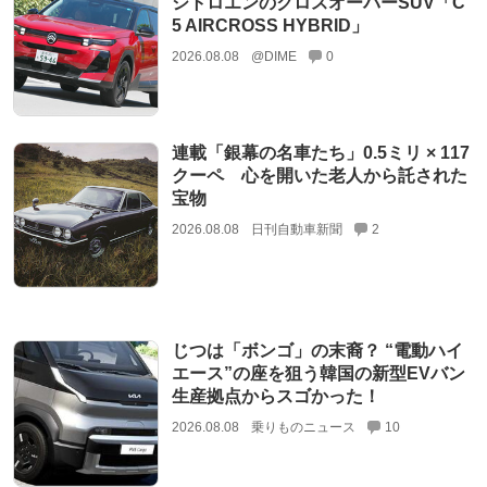
シトロエンのクロスオーバーSUV「C
5 AIRCROSS HYBRID」
2026.08.08
@DIME
0
連載「銀幕の名車たち」0.5ミリ × 117
クーペ 心を開いた老人から託された
宝物
2026.08.08
日刊自動車新聞
2
じつは「ボンゴ」の末裔？ “電動ハイ
エース”の座を狙う韓国の新型EVバン
生産拠点からスゴかった！
2026.08.08
乗りものニュース
10