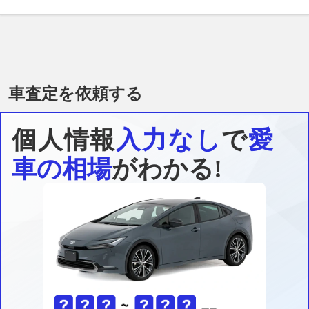
車査定を依頼する
個人情報
入力なし
で
愛
車の相場
がわかる!