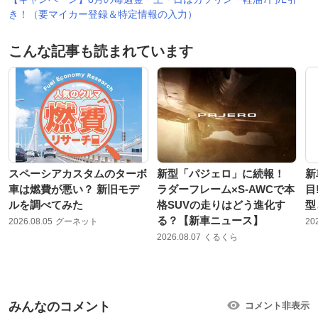
き！（要マイカー登録＆特定情報の入力）
こんな記事も読まれています
スペーシアカスタムのターボ
新型「パジェロ」に続報！
新
車は燃費が悪い？ 新旧モデ
ラダーフレーム×S-AWCで本
目
ルを調べてみた
格SUVの走りはどう進化す
型
る？【新車ニュース】
2026.08.05
グーネット
20
2026.08.07
くるくら
みんなのコメント
コメント非表示