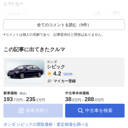
んでたな〜
4
1
返信0件
全てのコメントを読む（9件）
※コメントは個人の見解であり、記事提供社と関係はありません。
この記事に出てきたクルマ
ホンダ
シビック
4.
2
580件
マイカー登録
新車価格
中古車本体価格
（税込）
193
235
38
288
.
7万円
～
.
2万円
.
0万円
～
.
0万円
新車見積り
中古車を検索
ホンダ シビックの買取価格・査定相場を調べる