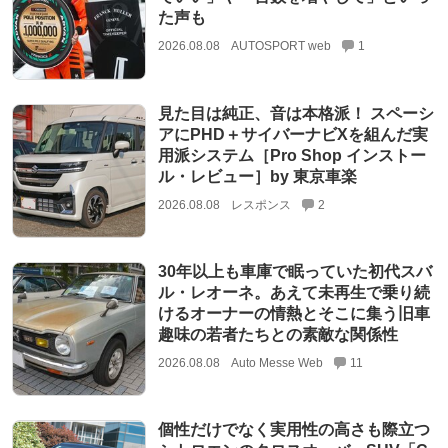
た声も
2026.08.08
AUTOSPORT web
1
見た目は純正、音は本格派！ スペーシ
アにPHD＋サイバーナビXを組んだ実
用派システム［Pro Shop インストー
ル・レビュー］by 東京車楽
2026.08.08
レスポンス
2
30年以上も車庫で眠っていた初代スバ
ル・レオーネ。あえて未再生で乗り続
けるオーナーの情熱とそこに集う旧車
趣味の若者たちとの素敵な関係性
2026.08.08
Auto Messe Web
11
個性だけでなく実用性の高さも際立つ