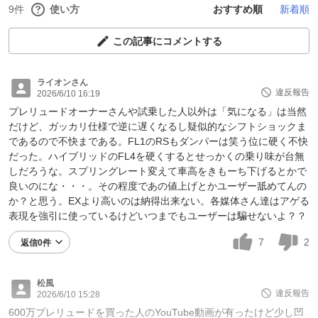
9件
使い方
おすすめ順
新着順
この記事にコメントする
ライオンさん
違反報告
2026/6/10 16:19
プレリュードオーナーさんや試乗した人以外は「気になる」は当然
だけど、ガッカリ仕様で逆に遅くなるし疑似的なシフトショックま
であるので不快まである。FL1のRSもダンパーは笑う位に硬く不快
だった。ハイブリッドのFL4を硬くするとせっかくの乗り味が台無
しだろうな。スプリングレート変えて車高をきもーち下げるとかで
良いのにな・・・。その程度であの値上げとかユーザー舐めてんの
か？と思う。EXより高いのは納得出来ない。各媒体さん達はアゲる
表現を強引に使っているけどいつまでもユーザーは騙せないよ？？
7
2
返信0件
松風
違反報告
2026/6/10 15:28
600万プレリュードを買った人のYouTube動画が有ったけど少し凹