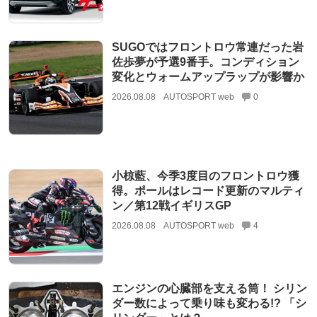
SUGOではフロントロウ常連だった岩
佐歩夢が予選9番手。コンディション
変化とウォームアップラップが影響か
2026.08.08
AUTOSPORT web
0
小椋藍、今季3度目のフロントロウ獲
得。ポールはレコード更新のマルティ
ン／第12戦イギリスGP
2026.08.08
AUTOSPORT web
4
エンジンの心臓部を支える筒！ シリン
ダー数によって乗り味も変わる!? 「シ