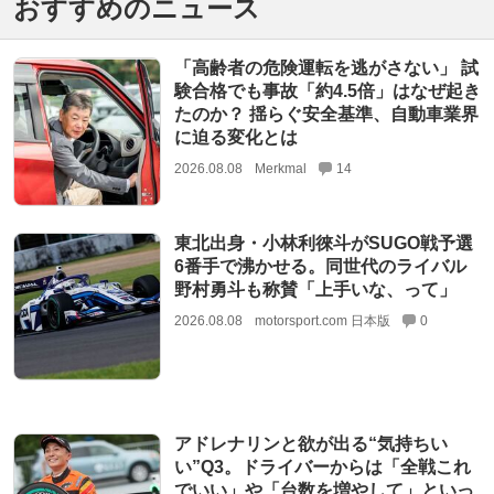
おすすめのニュース
「高齢者の危険運転を逃がさない」 試
験合格でも事故「約4.5倍」はなぜ起き
たのか？ 揺らぐ安全基準、自動車業界
に迫る変化とは
2026.08.08
Merkmal
14
東北出身・小林利徠斗がSUGO戦予選
6番手で沸かせる。同世代のライバル
野村勇斗も称賛「上手いな、って」
2026.08.08
motorsport.com 日本版
0
アドレナリンと欲が出る“気持ちい
い”Q3。ドライバーからは「全戦これ
でいい」や「台数を増やして」といっ