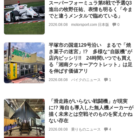
スーパーフォーミュラ第8戦で予選Q3
進出の牧野任祐、表情も明るく「今ま
でと違うメンタルで臨めている」
2026.08.08
motorsport.com 日本版
0
平塚市の国道129号沿い まるで「焼
き菓子の迷宮」!? 多様な“自販機”が
店内ビッシリ!! 24時間いつでも買え
る「湘南クッキーアウトレット」は足
を伸ばす価値アリ
2026.08.08
バイクのニュース
1
「滑走路がいらない戦闘機」が現実
に!? 海自も導入した無人機メーカーが
描く未来とは空戦そのものを変えかね
ない存在
2026.08.08
乗りものニュース
4