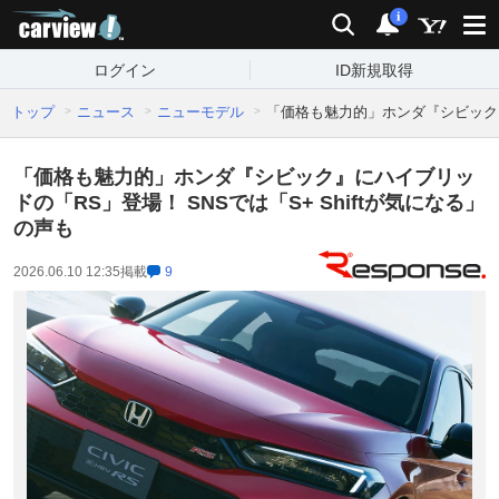
carview!
検索
通知
i
ログイン
ID新規取得
トップ
ニュース
ニューモデル
「価格も魅力的」ホンダ『シビック』に
「価格も魅力的」ホンダ『シビック』にハイブリッ
ドの「RS」登場！ SNSでは「S+ Shiftが気になる」
の声も
2026.06.10 12:35
掲載
9