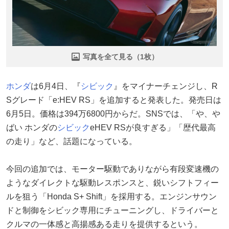
写真を全て見る（1枚）
ホンダ
は6月4日、『
シビック
』をマイナーチェンジし、R
Sグレード「e:HEV RS」を追加すると発表した。発売日は
6月5日。価格は394万6800円からだ。SNSでは、「や、や
ばい ホンダの
シビック
eHEV RSが良すぎる」「歴代最高
の走り」など、話題になっている。
今回の追加では、モーター駆動でありながら有段変速機の
ようなダイレクトな駆動レスポンスと、鋭いシフトフィー
ルを狙う「Honda S+ Shift」を採用する。エンジンサウン
ドと制御をシビック専用にチューニングし、ドライバーと
クルマの一体感と高揚感ある走りを提供するという。