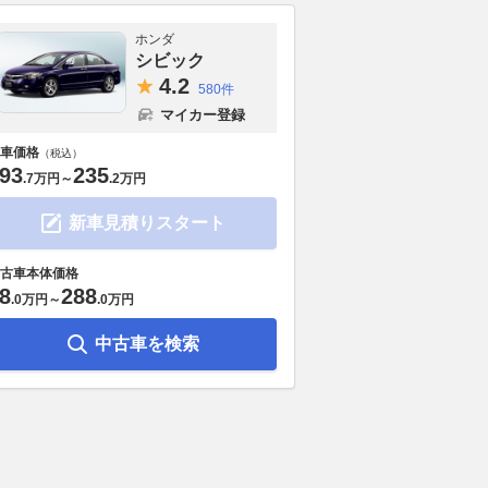
ホンダ
シビック
4.
2
580件
マイカー登録
車価格
（税込）
93
235
.
7万円
～
.
2万円
新車見積りスタート
古車本体価格
8
288
.
0万円
～
.
0万円
中古車を検索
チまで履ける実力。トヨ
かつてはフィット一強の時代も
なぜトヨタは
で試したホイールサイ
あったけれど……! 実は今な
インナップか
アルな限界値
お熾烈な争いが続くコンパクト
くしたのか？
カーTOP3の最新勢力図！
が示す“高級S
Auto Messe Web