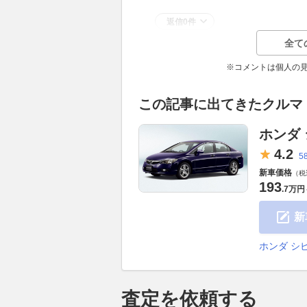
返信0件
全て
※コメントは個人の
この記事に出てきたクルマ
ホンダ
4.
2
5
新車価格
（税
193
.
7万円
新
ホンダ シ
査定を依頼する