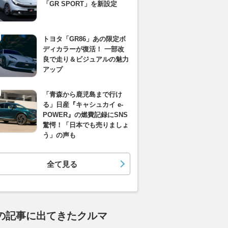
「GR SPORT」を新設定
トヨタ「GR86」あの限定ボ
ディカラーが復活！ 一部改
良で走り＆ビジュアルの魅力
アップ
「青森から鹿児島まで行け
る」日産『キャシュカイ e-
POWER』の燃費記録にSNS
驚愕！「日本でも売りましょ
う」の声も
全て見る
の記事に出てきたクルマ