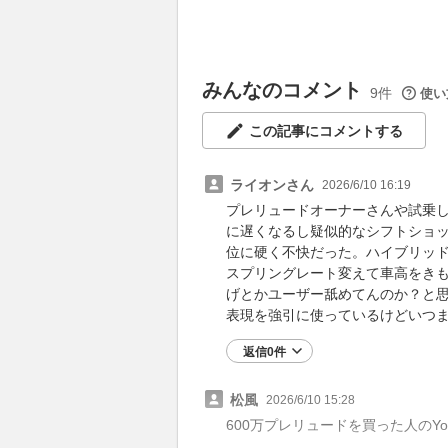
みんなのコメント
9件
使い
この記事にコメントする
ライオンさん
2026/6/10 16:19
プレリュードオーナーさんや試乗
に遅くなるし疑似的なシフトショッ
位に硬く不快だった。ハイブリッド
スプリングレート変えて車高をき
げとかユーザー舐めてんのか？と思
表現を強引に使っているけどいつ
返信0件
松風
2026/6/10 15:28
600万プレリュードを買った人のY