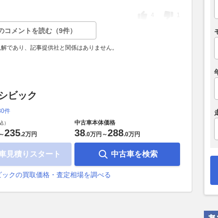
4
1
のコメントを読む（9件）
見解であり、記事提供社と関係はありません。
 シビック
80件
中古車本体価格
込）
235
38
288
～
.
2万円
.
0万円
～
.
0万円
車見積りスタート
中古車を検索
ビックの買取価格・査定相場を調べる