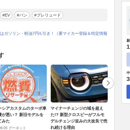
#EV
#バン
#プレリュード
はガソリン・軽油7円/L引き！（要マイカー登録＆特定情報
新
1
す
中
3
ーシアカスタムのターボ車
マイナーチェンジの域を超え
22イン
費が悪い？ 新旧モデルを
た!? 新型クロスビーがフルモ
タRAV4
てみた
デルチェンジ並みの大改良で売
ズ別のリ
れ続ける理由
08.05
グーネット
2026.08.07