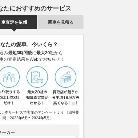
2026.08.06
ベストカーWeb
2026.08.05
VAG
なたにおすすめのサービス
車査定を依頼
新車を見積る
あなたの愛車、今いくら？
込み
最短3時間後
に
最大20社
から
車の査定結果をWebでお知らせ！
1：本サービスで実施のアンケートより （回答期
間：2023年6月〜2024年5月）
メーカー