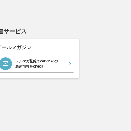
連サービス
メールマガジン
メルマガ登録でcarview!の
最新情報をcheck!