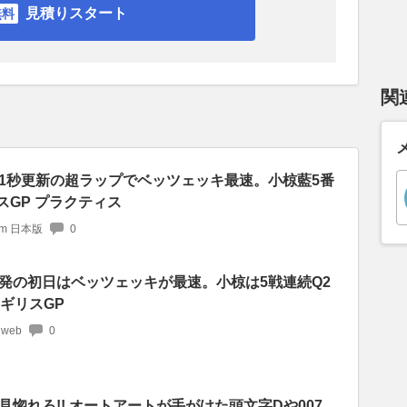
見積りスタート
関
1秒更新の超ラップでベッツェッキ最速。小椋藍5番
リスGP プラクティス
com 日本版
0
発の初日はベッツェッキが最速。小椋は5戦連続Q2
ギリスGP
 web
0
惚れろ!! オートアートが手がけた頭文字Dや007