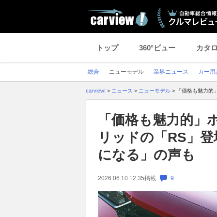
トップ
360°ビュー
カタ
総合
ニューモデル
業界ニュース
カー用
carview!
>
ニュース
>
ニューモデル
>
「価格も魅力的」
「価格も魅力的」
リッドの「RS」登場！
になる」の声も
2026.06.10 12:35
掲載
9