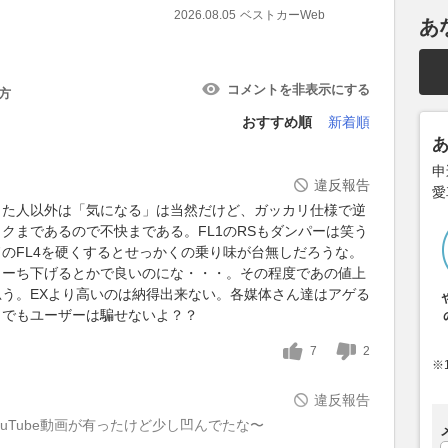
2026.08.05
ベストカーWeb
あ
コメントを非表示にする
方
おすすめ順
新着順
申
違反報告
愛
した人以外は「気になる」は当然だけど、ガッカリ仕様で逆
クまであるので不快まである。FL1のRSもダンパーは笑う
のFL4を硬くするとせっかくの乗り味が台無しだろうな。
もーち下げるとかで良いのにな・・・。その程度であの値上
う。EXより高いのは納得出来ない。各媒体さん達はアゲる
までもユーザーは騙せないよ？？
7
2
※
違反報告
ouTube動画が有ったけど少し凹んでたな〜