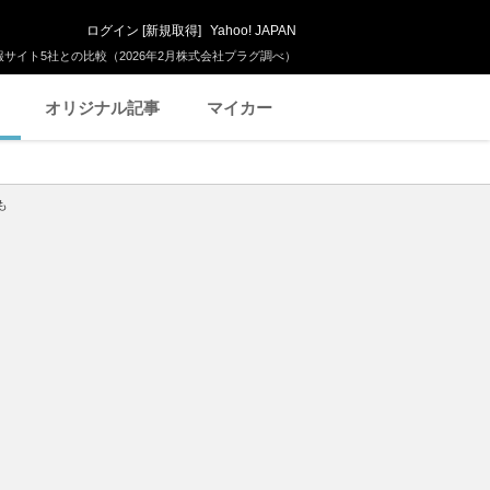
ログイン
[
新規取得
]
Yahoo! JAPAN
サイト5社との比較（2026年2月株式会社プラグ調べ）
オリジナル記事
マイカー
も