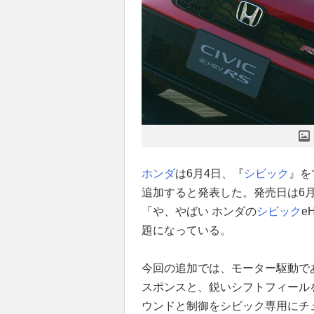
ホンダ
は6月4日、『
シビック
』を
追加すると発表した。発売日は6月5
「や、やばい ホンダの
シビック
e
題になっている。
今回の追加では、モーター駆動で
スポンスと、鋭いシフトフィールを狙う
ウンドと制御をシビック専用にチ