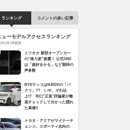
ランキング
コメントの多い記事
ニューモデルアクセスランキング
026.08.08
更新
ミツオカ 新型オープンカー
の“後ろ姿”披露！ 公式SNS
は「超好きかも」など期待の
声多数
BYDラッコはN-BOXの「パ
クリ」?? いや、それ以
上!? 辛口"正直"評論家が徹
底チェックして分かった隠れ
た真価!!
トヨタ・アクアがマイナーチ
ェンジ。スポーティ志向の