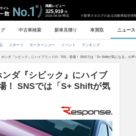
掲載レビュー
325,919
件
時点
※新車カタログのある自動車総合情報
2026.08.08
ログ
中古車検索
新車見積り
車買取
ニュース
品
スポーツ
モーターショー
イベント
ランキング
ホンダ『シビック』にハイブリッドの「RS」登場！ SNSでは「S+ Shiftが気になる」の声
ホンダ『シビック』にハイブ
 SNSでは「S+ Shiftが気