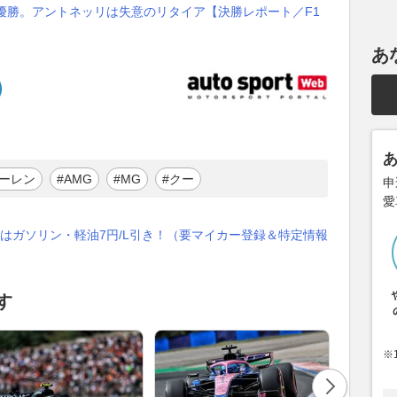
優勝。アントネッリは失意のリタイア【決勝レポート／F1
あ
ラーレン
#AMG
#MG
#クー
申
愛
はガソリン・軽油7円/L引き！（要マイカー登録＆特定情報
す
※