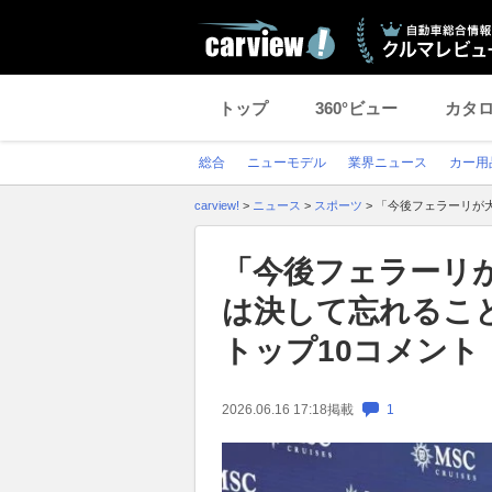
トップ
360°ビュー
カタ
総合
ニューモデル
業界ニュース
カー用
carview!
>
ニュース
>
スポーツ
>
「今後フェラーリが大
「今後フェラーリ
は決して忘れること
トップ10コメント
2026.06.16 17:18
掲載
1