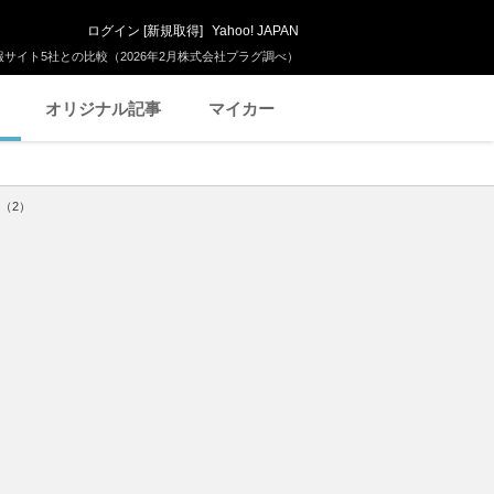
ログイン
[
新規取得
]
Yahoo! JAPAN
サイト5社との比較（2026年2月株式会社プラグ調べ）
オリジナル記事
マイカー
（2）