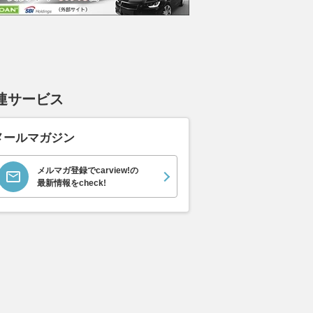
898
.
0
万円
ースト(第1世代 / RR4)
ーツシ
支払総額
支払総額
905
.
589
.
1
0
万円
連サービス
メールマガジン
メルマガ登録でcarview!の
最新情報をcheck!