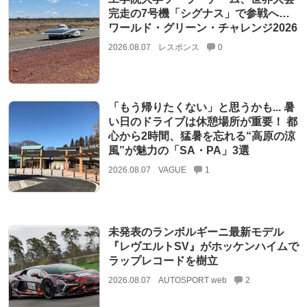
完走の7号機「シグナス」で参戦へ…
ワールド・グリーン・チャレンジ2026
2026.08.07
レスポンス
0
「もう帰りたくない」と思うかも... 暑
い日のドライブは休憩場所が重要！ 都
心から2時間、猛暑を忘れる“高原の涼
風”が魅力の「SA・PA」3選
2026.08.07
VAGUE
1
未発表のランボルギーニ最新モデル
『レヴエルトSV』がホッケンハイムで
ラップレコードを樹立
2026.08.07
AUTOSPORT web
2