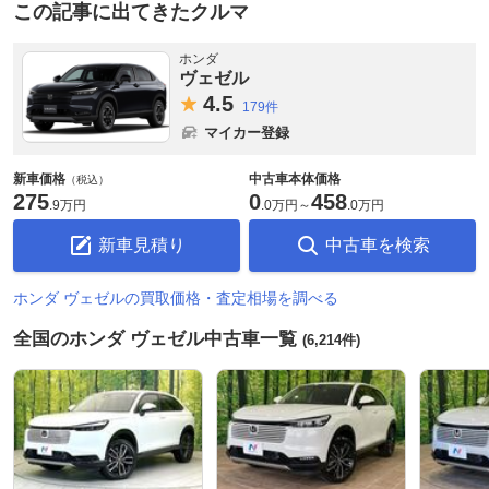
この記事に出てきたクルマ
ホンダ
ヴェゼル
4.
5
179件
マイカー登録
新車価格
中古車本体価格
（税込）
275
0
458
.
9万円
.
0万円
～
.
0万円
新車見積り
中古車を検索
ホンダ ヴェゼルの買取価格・査定相場を調べる
全国のホンダ ヴェゼル中古車一覧
(6,214件)