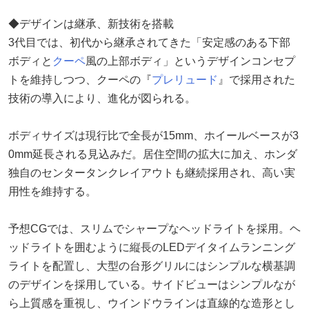
◆デザインは継承、新技術を搭載
3代目では、初代から継承されてきた「安定感のある下部
ボディと
クーペ
風の上部ボディ」というデザインコンセプ
トを維持しつつ、クーペの『
プレリュード
』で採用された
技術の導入により、進化が図られる。
ボディサイズは現行比で全長が15mm、ホイールベースが3
0mm延長される見込みだ。居住空間の拡大に加え、ホンダ
独自のセンタータンクレイアウトも継続採用され、高い実
用性を維持する。
予想CGでは、スリムでシャープなヘッドライトを採用。ヘ
ッドライトを囲むように縦長のLEDデイタイムランニング
ライトを配置し、大型の台形グリルにはシンプルな横基調
のデザインを採用している。サイドビューはシンプルなが
ら上質感を重視し、ウインドウラインは直線的な造形とし