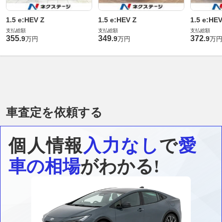
1.5 e:HEV Z
1.5 e:HEV Z
1.5 e:HEV
支払総額
支払総額
支払総額
355
349
372
.
9
.
9
.
9
万円
万円
万
車査定を依頼する
個人情報
入力なし
で
愛
車の相場
がわかる!