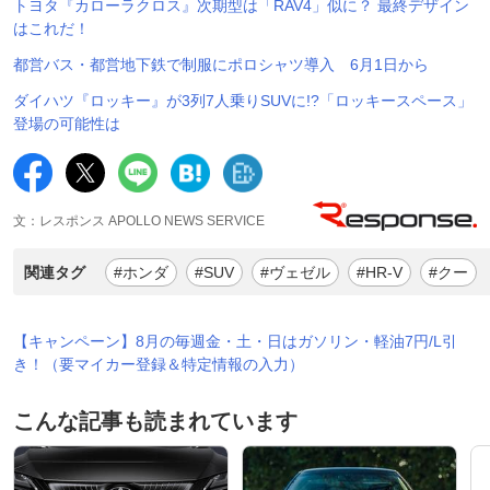
トヨタ『カローラクロス』次期型は「RAV4」似に？ 最終デザイン
はこれだ！
都営バス・都営地下鉄で制服にポロシャツ導入 6月1日から
ダイハツ『ロッキー』が3列7人乗りSUVに!?「ロッキースペース」
登場の可能性は
文：レスポンス APOLLO NEWS SERVICE
関連タグ
#ホンダ
#SUV
#ヴェゼル
#HR-V
#クー
【キャンペーン】8月の毎週金・土・日はガソリン・軽油7円/L引
き！（要マイカー登録＆特定情報の入力）
こんな記事も読まれています