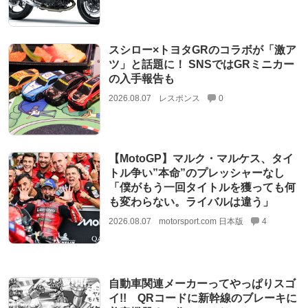
スシロー×トヨタGRのコラボが「激ア
ツ」と話題に！ SNSではGRミニカー
の入手報告も
2026.08.07
レスポンス
0
【MotoGP】マルク・マルケス、タイ
トル争い”本命”のプレッシャーなし
「僕がもう一回タイトルを獲っても何
も変わらない。ライバルは違う」
2026.08.07
motorsport.com 日本版
4
自動車関連メーカーってやっぱりスゴ
イ!! QRコードに新幹線のブレーキに