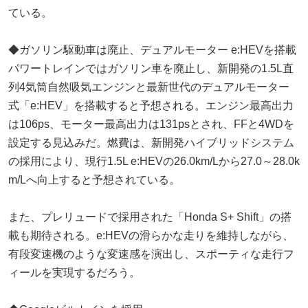
ている。
◆ガソリン駆動車は廃止、デュアルモーター e:HEVを搭載
パワートレインではガソリン車を廃止し、新開発の1.5L直
列4気筒自然吸気エンジンと最新世代のデュアルモーター
式「e:HEV」を搭載すると予想される。エンジン最高出力
は106ps、モーター最高出力は131psとされ、FFと4WDを
設定する見込みだ。燃費は、新開発ハイブリッドシステム
の採用により、現行1.5L e:HEVの26.0km/Lから27.0～28.0k
m/Lへ向上すると予想されている。
また、プレリュードで採用された「Honda S+ Shift」の搭
載も期待される。e:HEVの滑らかな走りを維持しながら、
有段変速機のような変速感を演出し、スポーティな走行フ
ィールを実現するだろう。