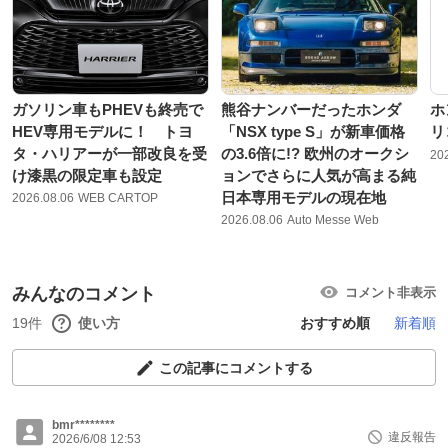
ガソリン車もPHEVも終売で
熊谷ナンバーだったホンダ
ホ
HEV専用モデルに！ トヨ
「NSX type S」が新車価格
リ
タ・ハリアーが一部改良を受
の3.6倍に!? 欧州のオークシ
20
け漆黒の限定車も設定
ョンでさらに人気が高まる純
日本専用モデルの現在地
2026.08.06
WEB CARTOP
2026.08.06
Auto Messe Web
みんなのコメント
コメント非表示
19件
使い方
おすすめ順
新着順
この記事にコメントする
bmr********
違反報告
2026/6/08 12:53