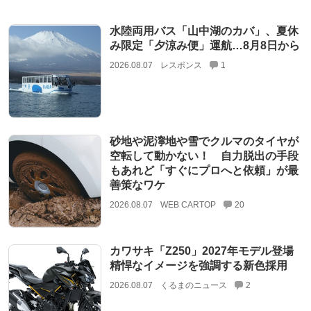
水陸両用バス「山中湖のカバ」、夏休
み限定「夕涼み便」運航…8月8日から
2026.08.07
レスポンス
1
砂地や泥濘地や雪でクルマのタイヤが
空転して動かない！ 自力脱出の手段
もあれど「すぐにプロへと依頼」が最
善策なワケ
2026.08.07
WEB CARTOP
20
カワサキ「Z250」2027年モデル登場
精悍なイメージを強調する新色採用
2026.08.07
くるまのニュース
2