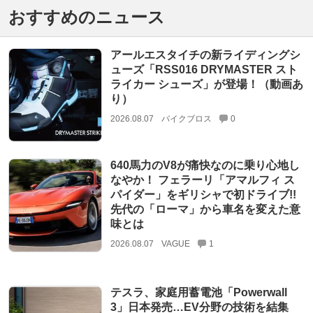
おすすめのニュース
アールエスタイチの新ライディングシ
ューズ「RSS016 DRYMASTER スト
ライカー シューズ」が登場！（動画あ
り）
2026.08.07
バイクブロス
0
640馬力のV8が痛快なのに乗り心地し
なやか！ フェラーリ「アマルフィ ス
パイダー」をギリシャで初ドライブ!!
先代の「ローマ」から車名を変えた意
味とは
2026.08.07
VAGUE
1
テスラ、家庭用蓄電池「Powerwall
3」日本発売…EV分野の技術を結集