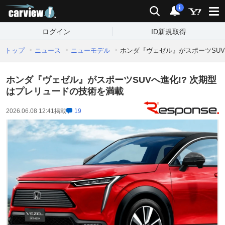
carview!
検索
通知
i
ログイン
ID新規取得
トップ
ニュース
ニューモデル
ホンダ『ヴェゼル』がスポーツSUV
ホンダ『ヴェゼル』がスポーツSUVへ進化!? 次期型
はプレリュードの技術を満載
2026.06.08 12:41
掲載
19