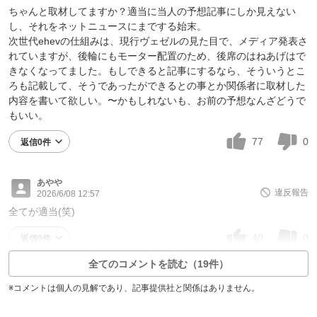
ちゃんと取材してますか？適当に当人の予想記事にしか見えない
し、それをネットニュースにまでする始末。
次世代ehevの仕組みは、現行ヴェゼルの見た目で、メディア発表さ
れていますが、後輪にもモーター配置のため、後席のはねあげはで
きなくなってました。もしできると記事にするなら、そういうとこ
ろも記載して、そうであったができるとの事とか関係者に取材した
内容を書いて欲しい。〜かもしれないも、お前の予想なんざどうで
もいい。
77
0
返信0件
あやや
違反報告
2026/6/08 12:57
全てが適当(笑)
40
0
返信0件
全てのコメントを読む（19件）
※コメントは個人の見解であり、記事提供社と関係はありません。