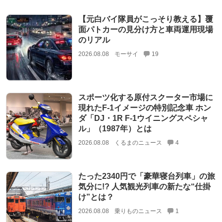
【元白バイ隊員がこっそり教える】覆
面パトカーの見分け方と車両運用現場
のリアル
2026.08.08
モーサイ
19
スポーツ化する原付スクーター市場に
現れたF-1イメージの特別記念車 ホン
ダ「DJ・1R F-1ウイニングスペシャ
ル」（1987年）とは
2026.08.08
くるまのニュース
4
たった2340円で「豪華寝台列車」の旅
気分に!? 人気観光列車の新たな“仕掛
け”とは？
2026.08.08
乗りものニュース
1