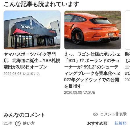
こんな記事も読まれています
ヤマハスポーツバイク専門
えっ、ワゴン仕様のポルシェ
助
店、北海道に誕生…YSP札幌
「911」!? ポーランドのチュ
も
清田が8月8日オープン
ーナーが“991.2”のシューテ
エ
ィングブレークを実車化へ 2
の
2026.08.08
レスポンス
027年グッドウッドでの公開
20
を目指す
2026.08.08
VAGUE
みんなのコメント
コメント非表示
21件
使い方
おすすめ順
新着順