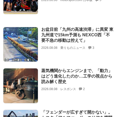
2026.08.08
motorsport.com 日本版
5
お盆目前「九州の高速渋滞」に異変 東
九州道で15km予測も NEXCO西「不
要不急の移動は控えて」
2026.08.08
乗りものニュース
3
蒸気機関からエンジンまで、「動力」
はどう進化したのか…工学の視点から
読み解く歴史
2026.08.08
レスポンス
2
「フェンダーが広すぎて開かない」。