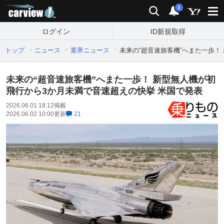
carview!
検索
通知
i
ログイン
ID新規取得
トップ
ニュース
業界ニュース
未来の“超音速旅客機”へまた一歩！
未来の“超音速旅客機”へまた一歩！ 新型無人機が初
飛行から3か月未満で音速超えの快挙 米国で発表
2026.06.01 18:12
掲載
2026.06.02 10:00
更新
21