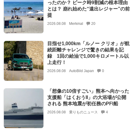
ったのか？ ピーク時9割減の根本理由
とは？ 崩れ始めた“遠出レジャー”の前
提
2026.08.08
Merkmal
20
目指せ1,000km「ルノー クリオ」が航
続距離チャレンジで驚きの結果を記
録 1回の給油で1,000キロメートル以
上走行！
2026.08.08
AutoBild Japan
0
「想像の10倍すごい」熊本へ向かった
支援船「はくおうII」の大浴場が公開
される 熊本地震が初任務のPFI船
2026.08.08
乗りものニュース
4