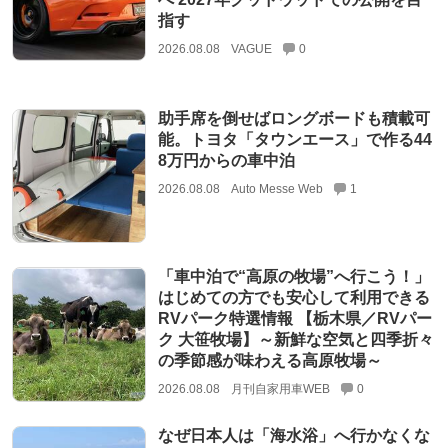
指す
2026.08.08
VAGUE
0
助手席を倒せばロングボードも積載可
能。トヨタ「タウンエース」で作る44
8万円からの車中泊
2026.08.08
Auto Messe Web
1
「車中泊で“高原の牧場”へ行こう！」
はじめての方でも安心して利用できる
RVパーク特選情報 【栃木県／RVパー
ク 大笹牧場】～新鮮な空気と四季折々
の季節感が味わえる高原牧場～
2026.08.08
月刊自家用車WEB
0
なぜ日本人は「海水浴」へ行かなくな