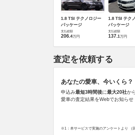
1.8 TSI テクノロジー
1.8 TSI テ
パッケージ
パッケージ
支払総額
支払総額
206
.
137
.
4
1
万円
万円
査定を依頼する
あなたの愛車、今いくら？
申込み
最短3時間後
に
最大20社
か
愛車の査定結果をWebでお知らせ
※1：本サービスで実施のアンケートより （回答