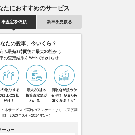
なたにおすすめのサービス
車査定を依頼
新車を見積る
あなたの愛車、今いくら？
込み
最短3時間後
に
最大20社
から
車の査定結果をWebでお知らせ！
1：本サービスで実施のアンケートより （回答期
はなぜ伝説になった!?
【このカイエンなんぼ？】え？
新型「パジェ
間：2023年6月〜2024年5月）
67万台を売った名車の
ポルシェ カイエンSがたったの
ダーフレーム×
4代目スカイラインの凄
53万円？走行距離は33万kmで
SUVの走りは
メーカー
すがその値段でポルシェ製V8
【新車ニュー