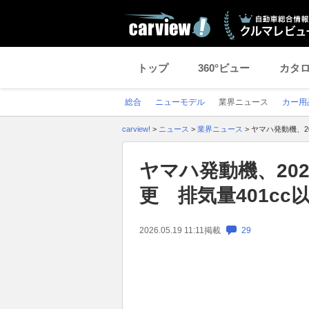
トップ
360°ビュー
カタ
総合
ニューモデル
業界ニュース
カー用
carview!
>
ニュース
>
業界ニュース
>
ヤマハ発動機、2
ヤマハ発動機、20
更 排気量401cc
2026.05.19 11:11
掲載
29