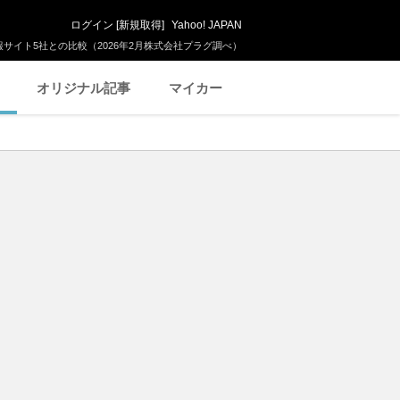
ログイン
[
新規取得
]
Yahoo! JAPAN
サイト5社との比較（2026年2月株式会社プラグ調べ）
オリジナル記事
マイカー