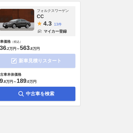
フォルクスワーゲン
CC
4.
3
13件
マイカー登録
車価格
（税込）
36
563
.
2万円
～
.
8万円
新車見積りスタート
古車本体価格
9
189
.
8万円
～
.
0万円
中古車を検索