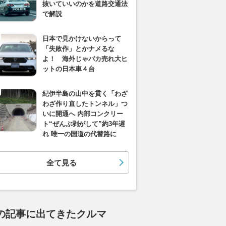
抜いていいのかを道路交通法
で解説
日本で見かけないからって
「失敗作」とかナメるな
よ！ 海外じゃバカ売れ大ヒ
ットの日本車４台
紀伊半島の山中を貫く「わざ
わざ作り直したトンネル」つ
いに開通へ 内部コンクリー
ト“ぜんぶ剥がして”約3年遅
れ 唯一の国道の代替路に
全て見る
の記事に出てきたクルマ