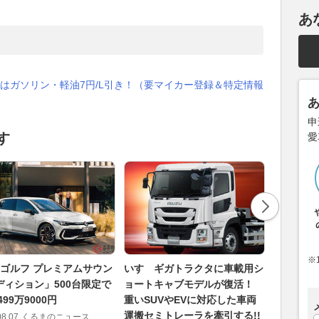
あ
はガソリン・軽油7円/L引き！（要マイカー登録＆特定情報
申
す
愛
※
「ゴルフ プレミアムサウン
いすゞギガトラクタに車載用シ
ケンメリ
ディション」500台限定で
ョートキャブモデルが復活！
歴代最多
499万9000円
重いSUVやEVに対応した車両
魅力！ 
運搬セミトレーラを牽引する!!
さ
08.07
くるまのニュース