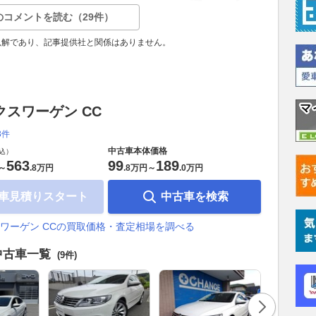
のコメントを読む（29件）
見解であり、記事提供社と関係はありません。
クスワーゲン CC
3件
中古車本体価格
込）
563
99
189
～
.
8万円
.
8万円
～
.
0万円
車見積りスタート
中古車を検索
ワーゲン CCの買取価格・査定相場を調べる
中古車一覧
(9件)