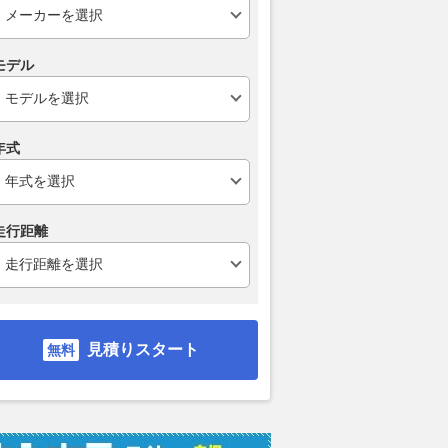
が入手できます（笑）
ベストカーWeb
2026.08.07
くる
2026.08.07
AutoBild Japan
モデル
年式
走行距離
見積りスタート