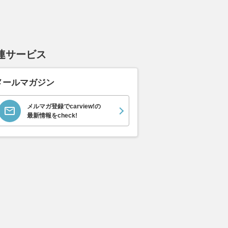
I テクノロジー
1.8 TSI
1.8 TSI テクノロジー
1.8 
ジ
パッケージ
パッケ
支払総額
137
.
6
万円
支払総額
支払総額
連サービス
148
.
131
.
1
4
万円
メールマガジン
メルマガ登録でcarview!の
最新情報をcheck!