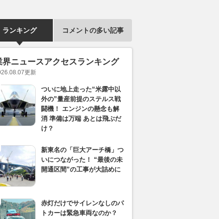
ランキング
コメントの多い記事
業界ニュースアクセスランキング
026.08.07
更新
ついに地上走った“米露中以
外の”量産前提のステルス戦
闘機！ エンジンの懸念も解
消 準備は万端 あとは飛ぶだ
け？
新東名の「巨大アーチ橋」つ
いにつながった！ “最後の未
開通区間”の工事が大詰めに
赤灯だけでサイレンなしのパ
トカーは緊急車両なのか？