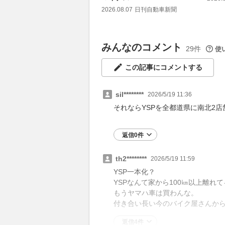
2026.08.07
日刊自動車新聞
みんなのコメント
29件
使
この記事にコメントする
sil********
2026/5/19 11:36
それならYSPを全都道県に南北2
返信0件
th2********
2026/5/19 11:59
YSP一本化？
YSPなんて家から100㎞以上離れ
もうヤマハ車は買わんな。
付き合い長い今のバイク屋さんか
返信4件