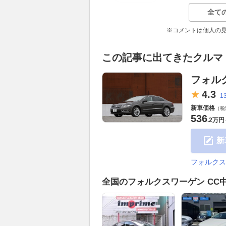
全て
※コメントは個人の
この記事に出てきたクルマ
フォル
4.
3
1
新車価格
（税
536
.
2万円
新
フォルクス
全国のフォルクスワーゲン CC