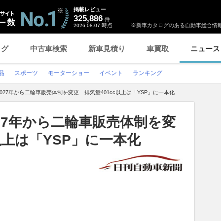
掲載レビュー
325,886
件
時点
※新車カタログのある自動車総合情報
2026.08.07
ログ
中古車検索
新車見積り
車買取
ニュース
品
スポーツ
モーターショー
イベント
ランキング
027年から二輪車販売体制を変更 排気量401cc以上は「YSP」に一本化
27年から二輪車販売体制を変
以上は「YSP」に一本化