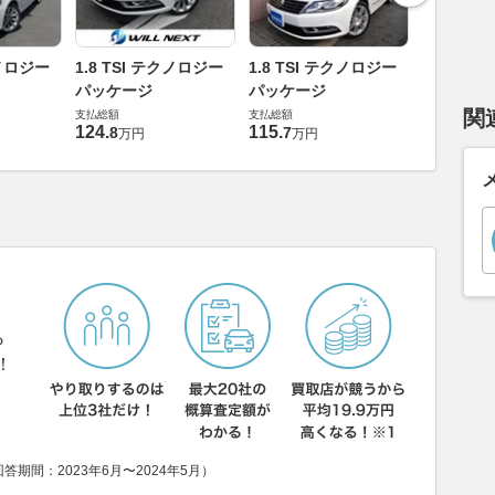
1.8 TS
クノロジー
1.8 TSI テクノロジー
1.8 TSI テクノロジー
パッケー
パッケージ
パッケージ
支払総額
関
支払総額
支払総額
139
.
3
万円
124
.
115
.
8
7
万円
万円
ら
！
期間：2023年6月〜2024年5月）