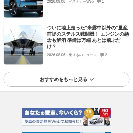
2026.08.06
ベストカーWeb
1
ついに地上走った“米露中以外の”量産
前提のステルス戦闘機！ エンジンの懸
念も解消 準備は万端 あとは飛ぶだ
け？
2026.08.06
乗りものニュース
2
おすすめをもっと見る