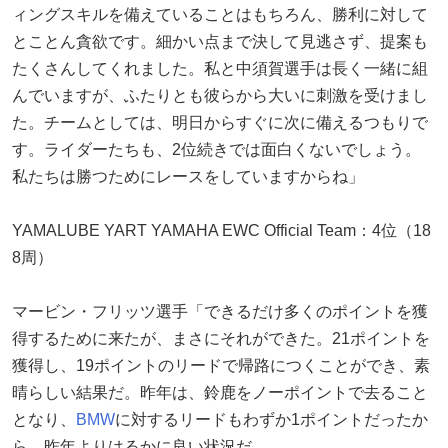
ィングスキルを備えていることはもちろん、勝利に対して
とことん貪欲です。細かい点まで決して見逃さず、提案も
たくさんしてくれました。私と中須賀選手は長く一緒に組
んでいますが、ふたりとも彼らから大いに刺激を受けまし
た。チームとしては、明日からすぐに次に備えるつもりで
す。ライダーたちも、2位続きでは面白くないでしょう。
私たちは勝つためにレースをしていますからね」
YAMALUBE YART YAMAHA EWC Official Team：4位（18
8周）
マービン・フリッツ選手「できるだけ多くのポイントを獲
得するために来たが、まさにそれができた。21ポイントを
獲得し、19ポイントのリードで帰路につくことができ、素
晴らしい結果だ。昨年は、鈴鹿をノーポイントで去ること
となり、
BMW
に対するリードもわずか1ポイントだったか
ら、昨年よりはるかに良い状況だ。