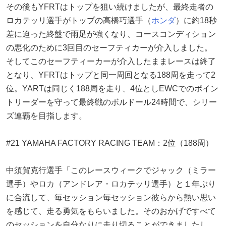
その後もYFRTはトップを狙い続けましたが、最終走者の
ロカテッリ選手がトップの高橋巧選手（
ホンダ
）に約18秒
差に迫った終盤で雨足が強くなり、コースコンディション
の悪化のために3回目のセーフティカーが介入しました。
そしてこのセーフティーカーが介入したままレースは終了
となり、YFRTはトップと同一周回となる188周を走って2
位。YARTは同じく188周を走り、4位としEWCでのポイン
トリーダーを守って最終戦のボルドール24時間で、シリー
ズ連覇を目指します。
#21 YAMAHA FACTORY RACING TEAM：2位（188周）
中須賀克行選手「このレースウィークでジャック（ミラー
選手）やロカ（アンドレア・ロカテッリ選手）と１年ぶり
に合流して、毎セッション毎セッション彼らから熱い思い
を感じて、走る勇気をもらいました。そのおかげですべて
のセッションを自分なりに走り切ることができましたし、