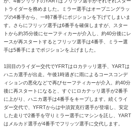
が、4番グリッドのYARTはフリッツ選手がそれぞれスター
トライダーを務めました。ミラー選手はオープニングラッ
プの4番手から、一時7番手にポジションを下げてしまいま
す。さらにフリッツ選手は6番手を確保しますが、スター
トから約35分後にセーフティカーが介入し、約40分後にレ
ースが再スタートするとフリッツ選手は4番手、ミラー選
手は5番手にまでポジションを上げました。
1回目のライダー交代でYFRTはロカテッリ選手、YARTは
ハニカ選手が出走。午後1時過ぎに雨によるコースコンデ
ィションの悪化などで再びセーフティカーが介入。約40分
後に再スタートになると、すぐにロカテッリ選手が2番手
に上がり、ハニカ選手は4番手をキープします。続くライ
ダー交代で、YFRTからは中須賀克行選手が登場し、安定
した走りで2番手を守りミラー選手にマシンを託し、YART
はメルカド選手が4番手でフリッツ選手に交代します。