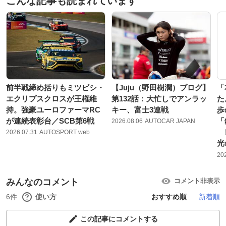
こんな記事も読まれています
前半戦締め括りもミツビシ・
【Juju（野田樹潤）ブログ】
「
エクリプスクロスが王権維
第132話：大忙しでアンラッ
た
持。強豪ユーロファーマRC
キー、富士3連戦
歩
が連続表彰台／SCB第6戦
「
2026.08.06
AUTOCAR JAPAN
レ
2026.07.31
AUTOSPORT web
光
20
みんなのコメント
コメント非表示
6件
使い方
おすすめ順
新着順
この記事にコメントする