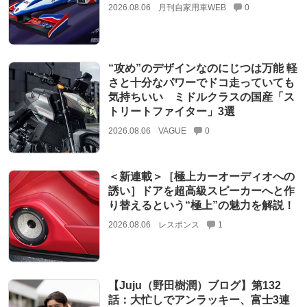
2026.08.06
月刊自家用車WEB
0
“攻め”のデザインなのにじつは万能 軽
さと十分なパワーでドコ走っていても
気持ちいい ミドルクラスの国産「ス
トリートファイター」3選
2026.08.06
VAGUE
0
＜新連載＞［極上カーオーディオへの
誘い］ドアを超高級スピーカーへと作
り替えるという“極上”の魅力を解説！
2026.08.06
レスポンス
1
【Juju（野田樹潤）ブログ】第132
話：大忙しでアンラッキー、富士3連