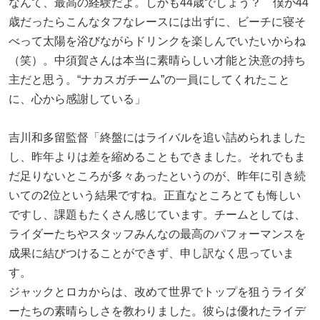
なんて、最高の経験だよ。しかも44歳でしょう？ 僕が44
歳だったらこんなタフなレースには出ずに、ビーチに寝そ
べって太陽を浴びながらドリンクを楽しんでいたいからね
（笑）。中須賀さんは本当に素晴らしい才能と決意の持ち
主だと思う。“ナカスガチーム”の一員にしてくれたこと
に、心から感謝している」
吉川和多留監督「終盤にはライバルを追い詰められました
し、昨年よりは差を縮めることもできました。それでもま
だ足りないところが多々あったというのが、昨年に引き続
いての2位という結果ですね。正直なところとても悔しい
ですし、課題もたくさん感じています。チームとしては、
ライダーたちやスタッフみんなの最高のパフォーマンスを
成果に結びつけることができず、申し訳なく思っていま
す。
ジャックとロカからは、改めて世界でトップを狙うライダ
ーたちの素晴らしさを教わりました。彼らは優れたライデ