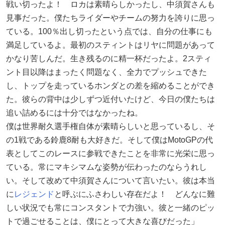
戦い切ったよ！ ロカは素晴らしかったし、中須賀さんも
見事だった。僕たちライダーやチームの努力を誇りに思っ
ている。100％出し切ったという点では、自分の仕事にも
満足しているよ。最初のスティントはリヤに問題があって
かなり苦しんだ。生き残るのに精一杯だったよ。2スティ
ント目以降はまったく問題なく、全力でプッシュできた
し、トップを走っているホンダとの差を縮めることができ
た。彼らの背中は少しずつ近付いたけど、今日の僕たちは
追い詰めるには十分ではなかったね。
僕は世界耐久選手権自体が素晴らしいと思っているし、そ
の1戦である鈴鹿8耐も大好きだ。そして僕はMotoGPの代
表としてこのレースに参戦できたことを非常に光栄に思っ
ている。常にマキシマムな姿勢が伝わったのならうれし
い。そして改めて中須賀さんについて言いたい。彼は本当
に
レジェンド
と呼ぶにふさわしい存在だよ！ どんなに難
しい状況でも常にコンスタントで力強い。彼と一緒のピッ
トで過ごせることは、僕にとって大きな喜びだった」