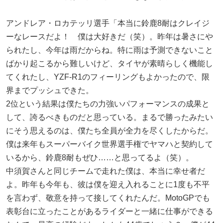
アンドレア・ロカテッリ選手「本当に鈴鹿8耐はクレイジ
ーなレースだよ！ 僕は大好きだ（笑）。昨年は暑さにや
られたし、今年は雨だからね。特に雨は予測できないこと
ばかり起こるから難しいけど、タイヤが素晴らしく機能し
てくれたし、YZF-R1のフィーリングもよかったので、限
界までプッシュできた。
2位という結果は僕たちの力強いパフォーマンスの成果と
して、誇るべきものだと思っている。まるで勝ったみたい
にそう思えるのは、僕たち全員が全力を尽くしたからだ。
僕は来年もスーパーバイク世界選手権でヤマハと契約して
いるから、鈴鹿8耐もぜひ……と思ってるよ（笑）。
中須賀さんと同じチームで走れた僕は、本当に幸せ者だ
よ。昨年も今年も、彼は僕を迎え入れることに1度も不平
を言わず、敬意を持って接してくれたんだ。MotoGPでも
表彰台に立ったことがあるライダーと一緒に仕事ができる