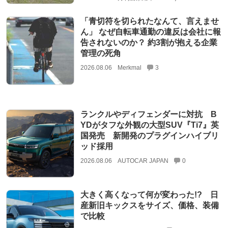
「青切符を切られたなんて、言えませ
ん」 なぜ自転車通勤の違反は会社に報
告されないのか？ 約3割が抱える企業
管理の死角
2026.08.06
Merkmal
3
ランクルやディフェンダーに対抗 B
YDがタフな外観の大型SUV『Ti7』英
国発売 新開発のプラグインハイブリ
ッド採用
2026.08.06
AUTOCAR JAPAN
0
大きく高くなって何が変わった!? 日
産新旧キックスをサイズ、価格、装備
で比較