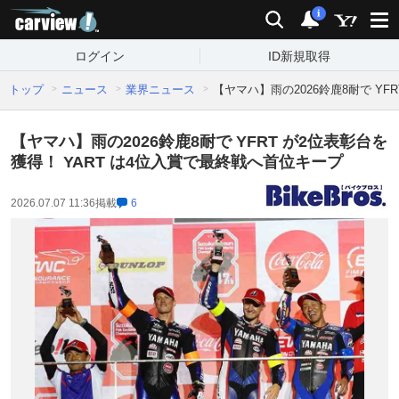
carview!
検索
通知
i
ログイン
ID新規取得
トップ
ニュース
業界ニュース
【ヤマハ】雨の2026鈴鹿8耐で YF
【ヤマハ】雨の2026鈴鹿8耐で YFRT が2位表彰台を
獲得！ YART は4位入賞で最終戦へ首位キープ
2026.07.07 11:36
掲載
6