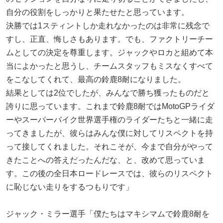
自分の役割をしっかりと果たせたと思っています。
決勝では1スティントしか走れなかったのは非常に残念で
すし、正直、悔しさもあります。でも、ファクトリーチー
ムとしての決定を尊重します。ジャックやロカと組めて本
当によかったと思うし、チームスタッフもミスなくすべて
をこなしてくれて、最高の鈴鹿8耐になりました。
結果としては2位でしたが、みんなで勝ち獲ったものだと
誇りに思っています。これまで鈴鹿8耐ではMotoGPライダ
ーやスーパーバイク世界選手権のライダーたちと一緒に走
ってきましたが、彼らはみんな僕に対してリスペクトを持
って接してくれました。それこそが、今まで自分がやって
きたことへの答えだったんだな、と、改めて思っていま
す。この後の全日本ロードレースでは、彼らのリスペクト
に恥じない走りをするつもりです」
ジャック・ミラー選手「僕たちはマキシマムで鈴鹿8耐を