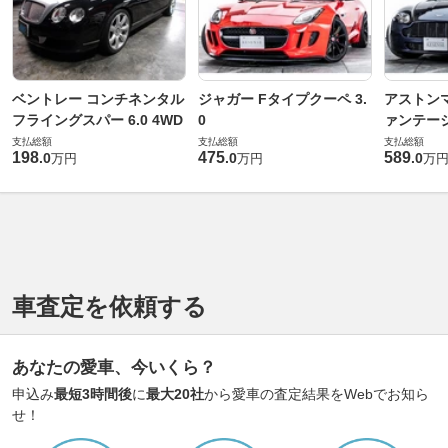
ベントレー コンチネンタル
ジャガー Fタイプクーペ 3.
アストンマ
フライングスパー 6.0 4WD
0
ァンテー
支払総額
支払総額
支払総額
198
475
589
.
0
.
0
.
0
万円
万円
万
車査定を依頼する
あなたの愛車、今いくら？
申込み
最短3時間後
に
最大20社
から愛車の査定結果をWebでお知ら
せ！