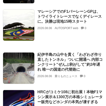
マレーシアでのF1バーレーンGPは、
トワイライトレースでなくデイレース
に。決勝は現地15時スタート
2026.08.06
AUTOSPORT web
0
紀伊半島の山中を貫く「わざわざ作り
直したトンネル」ついに開通へ 内部コ
ンクリート“ぜんぶ剥がして”約3年遅
れ 唯一の国道の代替路に
2026.08.06
乗りものニュース
0
HRCがコミケ108に初出展！本物F1マ
シン展示＆1300万の本格シミュレータ
ー販売などホンダの本気が凄すぎる