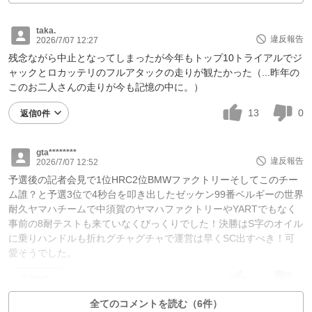
taka.
違反報告
2026/7/07 12:27
残念ながら中止となってしまったが今年もトップ10トライアルでジ
ャックとロカッテリのフルアタックの走りが観たかった（...昨年の
このお二人さんの走りが今も記憶の中に。）
13
0
返信0件
gta********
違反報告
2026/7/07 12:52
予選後の記者会見で1位HRC2位BMWファクトリーそしてこのチー
ム誰？と予選3位で4秒台を叩き出したゼッケン99番ベルギーの世界
耐久ヤマハチームで中須賀のヤマハファクトリーやYARTでもなく
事前の8耐テストも来ていなくびっくりでした！決勝はS字のオイル
に乗りハンドルも折れグチャグチャで運営は早くSC出すべき！可
愛そうでした。
1
2
返信0件
全てのコメントを読む（6件）