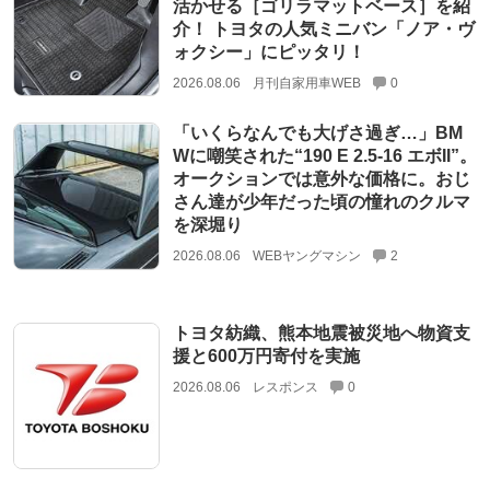
活かせる［ゴリラマットベース］を紹
介！ トヨタの人気ミニバン「ノア・ヴ
ォクシー」にピッタリ！
2026.08.06
月刊自家用車WEB
0
「いくらなんでも大げさ過ぎ…」BM
Wに嘲笑された“190 E 2.5-16 エボII”。
オークションでは意外な価格に。おじ
さん達が少年だった頃の憧れのクルマ
を深堀り
2026.08.06
WEBヤングマシン
2
トヨタ紡織、熊本地震被災地へ物資支
援と600万円寄付を実施
2026.08.06
レスポンス
0