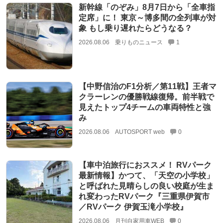
新幹線「のぞみ」8月7日から「全車指
定席」に！ 東京～博多間の全列車が対
象 もし乗り遅れたらどうなる？
2026.08.06
乗りものニュース
1
【中野信治のF1分析／第11戦】王者マ
クラーレンの優勝戦線復帰。前半戦で
見えたトップ4チームの車両特性と強
み
2026.08.06
AUTOSPORT web
0
【車中泊旅行におススメ！ RVパーク
最新情報】かつて、「天空の小学校」
と呼ばれた見晴らしの良い校庭が生ま
れ変わったRVパーク『三重県伊賀市
／RVパーク 伊賀玉滝小学校』
2026.08.06
月刊自家用車WEB
0