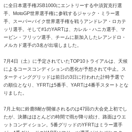
に全日本選手権JSB1000にエントリーする中須賀克行選
手、MotoGP世界選手権に参戦するジャック・ミラー選
手、スーパーバイク世界選手権を戦うアンドレア・ロカテ
ッリ選手。そして#1のYARTは、カレル・ハニカ選手、マ
ービン・フリッツ選手、チームに新加入したレアンドロ・
メルカド選手の3名が出場しました。
7月4日（土）に予定されていたTOP10トライアルは、天候
によるコースコンディションの悪化が予想されて中止。ス
ターティンググリッドは前日の3日に行われた計時予選で
の順位となり、YFRTは5番手、YARTは4番手スタートとな
りました。
7月上旬に鈴鹿8耐が開催されるのは47回の大会史上初でし
たが、決勝はほとんどの時間で雨が降り続け、路面はウエ
ットコンディション。5番グリッドのYFRTはミラー選手