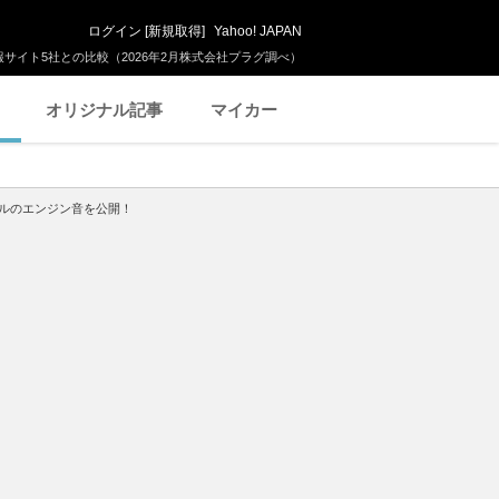
ログイン
[
新規取得
]
Yahoo! JAPAN
サイト5社との比較（2026年2月株式会社プラグ調べ）
オリジナル記事
マイカー
デルのエンジン音を公開！