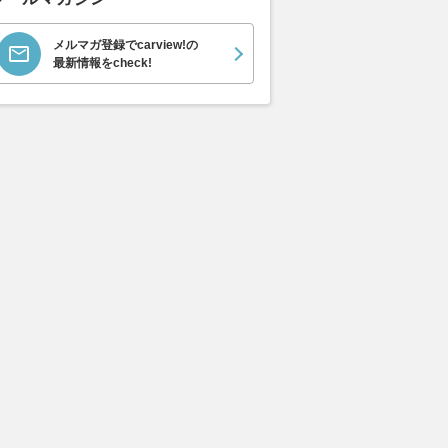
メルマガ登録でcarview!の
最新情報をcheck!
“SUV”はどう進化し
ポルシェ911のエンジンは350
【MotoGP
『トレーサー9』と
馬力でブレーキは1200馬
ス、苦戦イギ
S1000GX』を比較して
力！ レーシングドライバーが
の範疇。もっ
突出した日常性」とは
語る「制動馬力」とは
を見つけられ
レスポンス
2026.08.10
WEB CARTOP
2026.08.10
mot