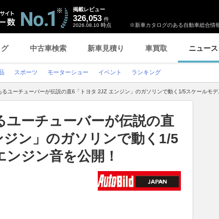
掲載レビュー
326,053
件
時点
※新車カタログのある自動車総合情報
2026.08.10
ログ
中古車検索
新車見積り
車買取
ニュース
品
スポーツ
モーターショー
イベント
ランキング
るユーチューバーが伝説の直6「トヨタ 2JZ エンジン」のガソリンで動く1/5スケールモ
るユーチューバーが伝説の直
エンジン」のガソリンで動く1/5
エンジン音を公開！