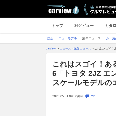
トップ
360°ビュー
カタ
総合
ニューモデル
業界ニュース
カー用
carview!
>
ニュース
>
業界ニュース
>
これはスゴイ！あ
これはスゴイ！あ
6「トヨタ 2JZ 
スケールモデルの
2026.05.01 09:50
掲載
22