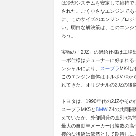
は冷却システムを安定して維持で
された。ごく小さなエンジンであ
に、このサイズのエンジンプロジ
い。明白な解決策は、このエンジ
ろう。
実物の「2JZ」の過給仕様は工
ーボ仕様はチューナーに好まれる
ンシャルにより、
スープラ
MK4
このエンジン自体はボルボV70か
れてきた。オリジナルの2JZの
トヨタは、1990年代の2JZや
スープラMK5と
BMW
Z4の共同
えていたが、外部開発の直列6気
最大の自動車メーカーは複数の高
接的な後継は依然として期待しに