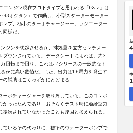
ニエンジン現在プロトタイプと思われる「02JZ」は
～98オクタン）で作動し、小型スターターモーター
ポンプ、極小のターボチャージャー、ラジエーター
と同様だ。
新
4
エンジンを想起させるが、排気量28立方センチメー
ルダウンされている。データシートによれば、約3
1万回転まで回り、これはJZシリーズの一般的なト
るかに高い数値だ。また、出力は1.6馬力を発生す
中
ーの補助はごくわずかにとどまる。
1
ターボチャージャーを取り外している。このコンポ
なかったためであり、おそらくテスト時に過給空気
に接続されていなかったことも原因と考えられる。
しているその代わりに、標準のウォーターポンプで