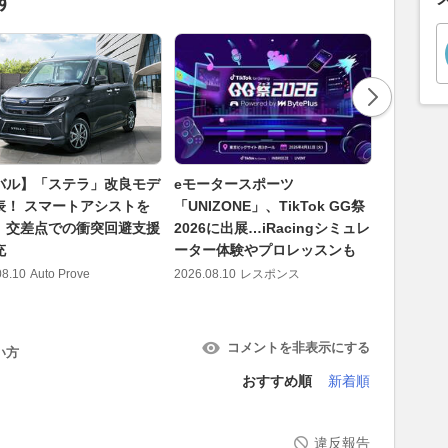
す
バル】「ステラ」改良モデ
eモータースポーツ
バイク界の
表！ スマートアシストを
「UNIZONE」、TikTok GG祭
たのか？
、交差点での衝突回避支援
2026に出展…iRacingシミュレ
『GSX-
充
ーター体験やプロレッスンも
見えた「
08.10
Auto Prove
2026.08.10
レスポンス
2026.08.10
コメントを非表示にする
い方
おすすめ順
新着順
違反報告