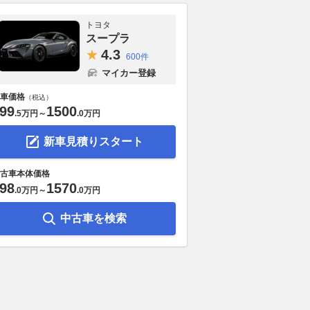
トヨタ
スープラ
4.
3
600件
マイカー登録
車価格
（税込）
99
1500
.
5万円
～
.
0万円
新車見積りスタート
古車本体価格
98
1570
.
0万円
～
.
0万円
中古車を検索