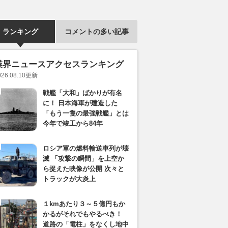
ランキング
コメントの多い記事
業界ニュースアクセスランキング
026.08.10
更新
戦艦「大和」ばかりが有名
に！ 日本海軍が建造した
「もう一隻の最強戦艦」とは
今年で竣工から84年
ロシア軍の燃料輸送車列が壊
滅 「攻撃の瞬間」を上空か
ら捉えた映像が公開 次々と
トラックが大炎上
１kmあたり３～５億円もか
かるがそれでもやるべき！
道路の「電柱」をなくし地中