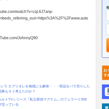
ube.com/watch?v=cqL6J7anp-
beds_referring_euri=https%3A%2F%2Fwww.auto
ouTube.com/JohnnyQ90
カレラ カブリオレを無残にも解体・・・部品をバラ売りした
泥棒もそう考えたのか？
ルトTVシリーズ『私立探偵マグナム』のフェラーリ308
び交っている