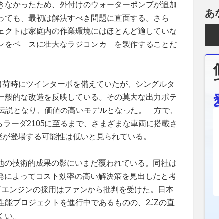
きなかったため、外付けのウォーターポンプが追加
あ
っても、最初は解決すべき問題に直面する。さら
ェクトは家庭内の作業環境にはほとんど適していな
ンをベースに壮大なラジコンカーを製作することだ
場出荷時にツインターボを備えていたが、シングルタ
一般的な改造を反映している。その莫大な出力ポテ
は伝説となり、価値の高いモデルとなった。一方で、
らラーダ2105に至るまで、さまざまな車両に搭載さ
後継が登場する可能性は低いと見られている。
その他の技術的成果の影にいまだ覆われている。同社は
開発によってコスト効率の高い解決策を見出したと考
筒エンジンの採用はファンから批判を受けた。日本
性能プロジェクトを進行中であるものの、2JZの直
くい。