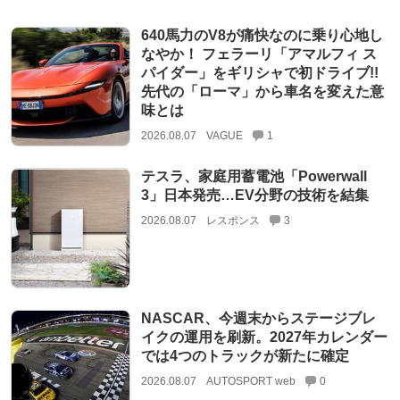
640馬力のV8が痛快なのに乗り心地し
なやか！ フェラーリ「アマルフィ ス
パイダー」をギリシャで初ドライブ!!
先代の「ローマ」から車名を変えた意
味とは
2026.08.07
VAGUE
1
テスラ、家庭用蓄電池「Powerwall
3」日本発売…EV分野の技術を結集
2026.08.07
レスポンス
3
NASCAR、今週末からステージブレ
イクの運用を刷新。2027年カレンダー
では4つのトラックが新たに確定
2026.08.07
AUTOSPORT web
0