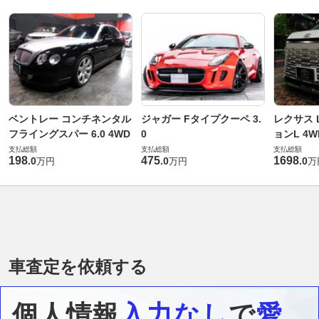
ベントレー コンチネンタル
ジャガー Fタイプクーペ 3.
レクサス L
フライングスパー 6.0 4WD
0
ョンL 4W
支払総額
支払総額
支払総額
198
475
1698
.
0
.
0
.
0
万円
万円
万
車査定を依頼する
個人情報
入力なし
で
愛