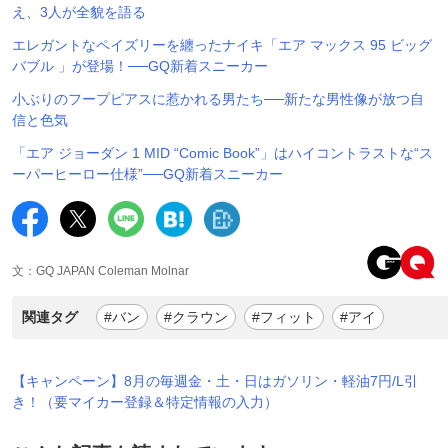
え、3人が全貌を語る
エレガントなペイズリーを纏ったナイキ「エア マックス 95 ビッグ
バブル 」が登場！──GQ新着スニーカー
小ぶりのフープピアスに惹かれる男たち──新たな男性像が放つ自
信と色気
「エア ジョーダン 1 MID “Comic Book”」はハイコントラストな“ス
ーパーヒーロー仕様”──GQ新着スニーカー
文：GQ JAPAN Coleman Molnar
関連タグ
#バン
#クラウン
#フィット
#アイ
【キャンペーン】8月の毎週金・土・日はガソリン・軽油7円/L引
き！（要マイカー登録＆特定情報の入力）