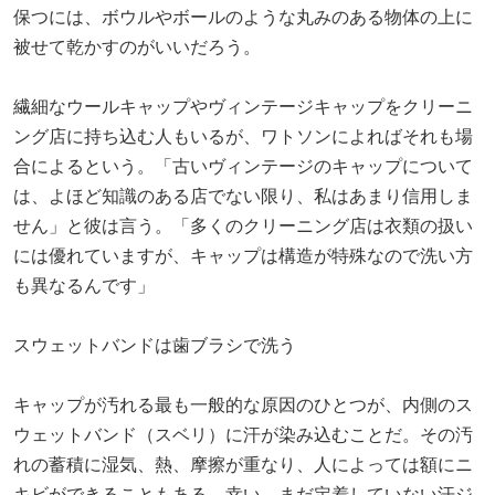
保つには、ボウルやボールのような丸みのある物体の上に
被せて乾かすのがいいだろう。
繊細なウールキャップやヴィンテージキャップをクリーニ
ング店に持ち込む人もいるが、ワトソンによればそれも場
合によるという。「古いヴィンテージのキャップについて
は、よほど知識のある店でない限り、私はあまり信用しま
せん」と彼は言う。「多くのクリーニング店は衣類の扱い
には優れていますが、キャップは構造が特殊なので洗い方
も異なるんです」
スウェットバンドは歯ブラシで洗う
キャップが汚れる最も一般的な原因のひとつが、内側のス
ウェットバンド（スベリ）に汗が染み込むことだ。その汚
れの蓄積に湿気、熱、摩擦が重なり、人によっては額にニ
キビができることもある。幸い、まだ定着していない汗ジ