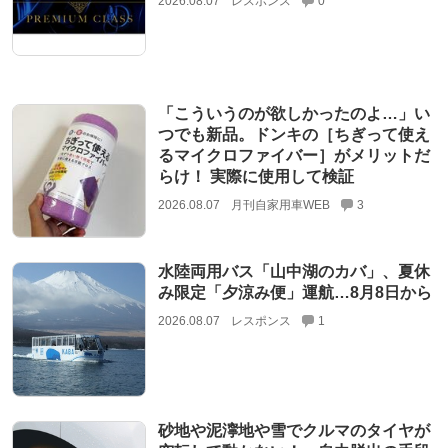
2026.08.07
レスポンス
0
「こういうのが欲しかったのよ…」い
つでも新品。ドンキの［ちぎって使え
るマイクロファイバー］がメリットだ
らけ！ 実際に使用して検証
2026.08.07
月刊自家用車WEB
3
水陸両用バス「山中湖のカバ」、夏休
み限定「夕涼み便」運航…8月8日から
2026.08.07
レスポンス
1
砂地や泥濘地や雪でクルマのタイヤが