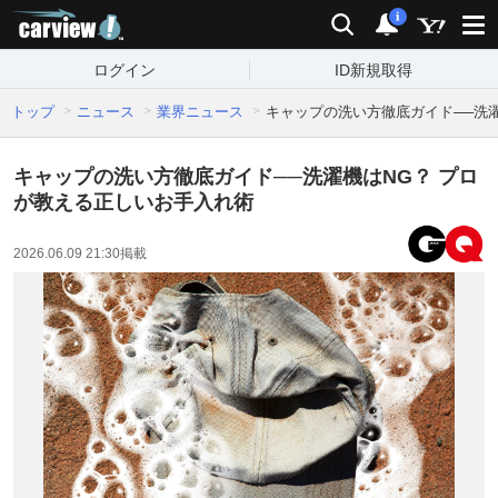
carview!
検索
通知
i
ログイン
ID新規取得
トップ
ニュース
業界ニュース
キャップの洗い方徹底ガイド──洗
キャップの洗い方徹底ガイド──洗濯機はNG？ プロ
が教える正しいお手入れ術
2026.06.09 21:30
掲載