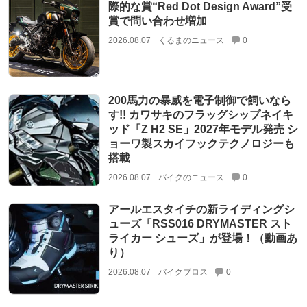
際的な賞“Red Dot Design Award”受
賞で問い合わせ増加
2026.08.07
くるまのニュース
0
200馬力の暴威を電子制御で飼いなら
す!! カワサキのフラッグシップネイキ
ッド「Z H2 SE」2027年モデル発売 シ
ョーワ製スカイフックテクノロジーも
搭載
2026.08.07
バイクのニュース
0
アールエスタイチの新ライディングシ
ューズ「RSS016 DRYMASTER スト
ライカー シューズ」が登場！（動画あ
り）
2026.08.07
バイクブロス
0