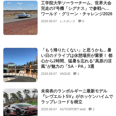
工学院大学ソーラーチーム、世界大会
完走の7号機「シグナス」で参戦へ…
ワールド・グリーン・チャレンジ2026
2026.08.07
レスポンス
0
「もう帰りたくない」と思うかも... 暑
い日のドライブは休憩場所が重要！ 都
心から2時間、猛暑を忘れる“高原の涼
風”が魅力の「SA・PA」3選
2026.08.07
VAGUE
1
未発表のランボルギーニ最新モデル
『レヴエルトSV』がホッケンハイムで
ラップレコードを樹立
2026.08.07
AUTOSPORT web
2