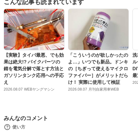
こんな記事も読まれています
【実験】タイパ最悪、でも効
「こういうのが欲しかったの
洗
果は絶大!? バイクパーツの
よ…」いつでも新品。ドンキ
ル
錆を電気分解で落とす方法と
の［ちぎって使えるマイクロ
D
ガソリンタンク応用への手応
ファイバー］がメリットだら
最
え
け！ 実際に使用して検証
20
2026.08.07
WEBヤングマシン
2026.08.07
月刊自家用車WEB
みんなのコメント
使い方