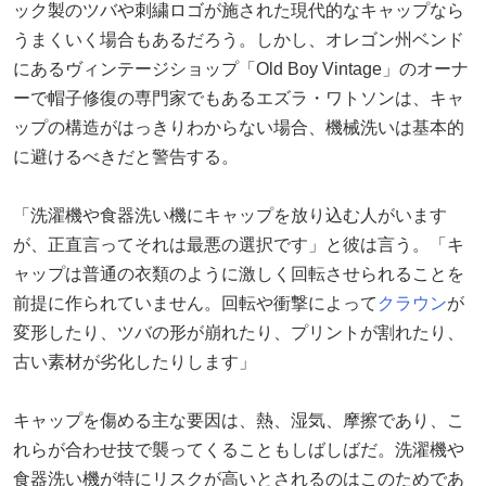
ック製のツバや刺繍ロゴが施された現代的なキャップなら
うまくいく場合もあるだろう。しかし、オレゴン州ベンド
にあるヴィンテージショップ「Old Boy Vintage」のオーナ
ーで帽子修復の専門家でもあるエズラ・ワトソンは、キャ
ップの構造がはっきりわからない場合、機械洗いは基本的
に避けるべきだと警告する。
「洗濯機や食器洗い機にキャップを放り込む人がいます
が、正直言ってそれは最悪の選択です」と彼は言う。「キ
ャップは普通の衣類のように激しく回転させられることを
前提に作られていません。回転や衝撃によって
クラウン
が
変形したり、ツバの形が崩れたり、プリントが割れたり、
古い素材が劣化したりします」
キャップを傷める主な要因は、熱、湿気、摩擦であり、こ
れらが合わせ技で襲ってくることもしばしばだ。洗濯機や
食器洗い機が特にリスクが高いとされるのはこのためであ