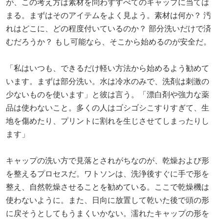
が、この考え方は素材を問わずすべてのキャップに当ては
まる。まずはそのアイテムをよく見よう。素材は何か？ 汚
れはどこに、どの程度付いているのか？ 部分洗いだけで済
むだろうか？ もし可能なら、そこから始めるのが安全だ。
「私はいつも、できるだけ軽い方法から始めるよう勧めて
います。まずは部分洗い。水は冷水のみで、洗剤は刺激の
少ないものを使います」と彼は言う。「漂白剤や強力な薬
品は使わないこと。多くの人はゴシゴシこすりすぎて、生
地を傷めたり、プリントに割れを生じさせてしまったりし
ます」
キャップの洗い方で見落とされがちなのが、乾燥および形
を整えるプロセスだ。ワトソンは、洗浄後すぐに手で形を
整え、自然乾燥させることを勧めている。ここで乾燥機は
使わないように。また、日向に放置して乾いた後で頭の形
に戻そうとしてもうまくいかない。濡れたキャップの形を