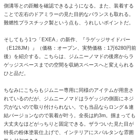
側溝等との距離を確認できるようになる。また、装着する
ことで左右のドアミラーの見た目的なバランスも取れる。
難燃性プラスチック製という点も、うれしいポイントだ。
そしてもう1つ「EXEA」の新作、『ラゲッジサイドバー
（E128JM）』（価格：オープン、実勢価格：1万6280円前
後）を紹介する。こちらは、ジムニーノマドの後席からラ
ゲッジスペースまでの空間を収納スペースへと変えられる
ひと品だ。
ちなみにこちらもジムニー専用に同様のアイテムが用意さ
れているのだが、ジムニーノマドはラゲッジの側面にネジ
穴がないので取り付けられない。でも当品ならロング＆連
結バージョンなので装着が叶う。全長は約3m。掴まっても
大丈夫なほどがっちりと固定できる。ザラついた見た目が
特長の粉体塗装仕上げで、インテリアにスパルタンな雰囲