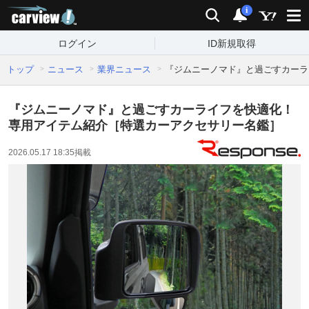
carview!
検索
通知
i
ログイン
ID新規取得
トップ
ニュース
業界ニュース
『ジムニーノマド』と過ごすカーラ
『ジムニーノマド』と過ごすカーライフを快適化！
専用アイテム紹介［特選カーアクセサリー名鑑］
2026.05.17 18:35
掲載