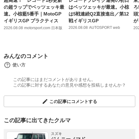
超高速！ レコード1秒更新
レコードブレイク連発の初日
東
の超ラップでベッツェッキ最
はベッツェッキが最速。小椋
ろ
速。小椋藍5番手｜MotoGP
は5戦連続Q2直接進出／第12
頭
イギリスGP プラクティス
戦イギリスGP
が
2026.08.08
AUTOSPORT web
2026.08.08
motorsport.com 日本版
20
みんなのコメント
使い方
この記事にはまだコメントがありません。
この記事に対するあなたの意見や感想を投稿しませんか？
この記事にコメントする
この記事に出てきたクルマ
スズキ