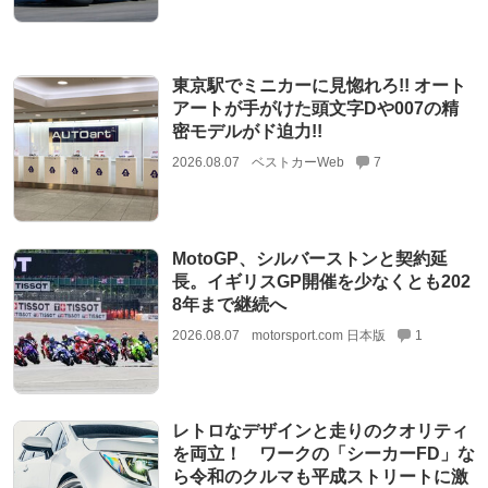
東京駅でミニカーに見惚れろ!! オート
アートが手がけた頭文字Dや007の精
密モデルがド迫力!!
2026.08.07
ベストカーWeb
7
MotoGP、シルバーストンと契約延
長。イギリスGP開催を少なくとも202
8年まで継続へ
2026.08.07
motorsport.com 日本版
1
レトロなデザインと走りのクオリティ
を両立！ ワークの「シーカーFD」な
ら令和のクルマも平成ストリートに激