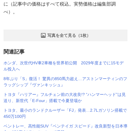
に（記事中の価格はすべて税込。実勢価格は編集部調
べ）。
写真を全て見る（1枚）
関連記事
ホンダ、次世代HV車2車種を世界初公開 2029年度までに15モデ
ル投入へ
8年ぶり「S」復活！ 驚異の850馬力超え…アストンマーティンのフ
ラッグシップ『ヴァンキッシュ』
トヨタ『ハリアー』フルチェン前の大改良!? “ハンマーヘッド”は見
送り、新世代「E-Four」搭載で今夏登場か
トヨタ、最小のランドクルーザー「FJ」発表…2.7Lガソリン搭載で
450万100円
ベントレー、高性能SUV『ベンテイガ スピード』改良新型を日本導