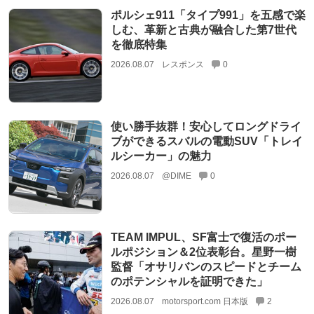
ポルシェ911「タイプ991」を五感で楽
しむ、革新と古典が融合した第7世代
を徹底特集
2026.08.07
レスポンス
0
使い勝手抜群！安心してロングドライ
ブができるスバルの電動SUV「トレイ
ルシーカー」の魅力
2026.08.07
@DIME
0
TEAM IMPUL、SF富士で復活のポー
ルポジション＆2位表彰台。星野一樹
監督「オサリバンのスピードとチーム
のポテンシャルを証明できた」
2026.08.07
motorsport.com 日本版
2