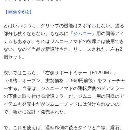
【画像全6枚】
とはいいつつも、グリップの機能はスポイルしない。握る
部分も狭くならない。ちなみに『
ジムニー
』用の同等アイ
テムもあるが、それはジムニーノマドの後席には使用でき
ない。なので当品が新設計され、リリースされた。左右2
個セット。
次いではこちら、『右側サポートミラー（E129JM）』
（価格：オープン、実勢価格：1960円前後）をフィーチャ
ーする。当品は、ジムニーノマドの運転席側のドアミラー
の下側に取り付ける増設ミラーだ。ジムニー用の同様のア
イテムも発売中だがジムニーノマドには付けられないの
で、新たに設計・発売された。
で、これを使えば、運転席側の後ろタイヤと白線、縁石、