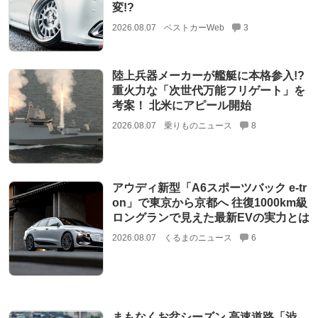
変!?
2026.08.07
ベストカーWeb
3
陸上兵器メーカーが艦艇に本格参入!?
重火力な「次世代万能フリゲート」を
考案！ 北米にアピール開始
2026.08.07
乗りものニュース
8
アウディ新型「A6スポーツバック e-tr
on」で東京から京都へ 往復1000km級
ロングランで見えた最新EVの実力とは
2026.08.07
くるまのニュース
6
まもなくお盆シーズン 高速道路「渋