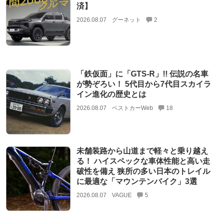
済】
2026.08.07
グーネット
2
「鉄仮面」に「GTS-R」!! 伝説の名車
が勢ぞろい！ 5代目から7代目スカイラ
イン進化の歴史とは
2026.08.07
ベストカーWeb
18
未舗装路から山道まで軽々と乗り越え
る！ ハイスペックな車体性能と高い走
破性を備え 狭所の多い日本のトレイル
に最適な「マウンテンバイク」3選
2026.08.07
VAGUE
5