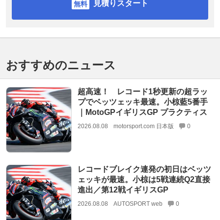
見積りスタート
おすすめのニュース
超高速！ レコード1秒更新の超ラッ
プでベッツェッキ最速。小椋藍5番手
｜MotoGPイギリスGP プラクティス
2026.08.08
motorsport.com 日本版
0
レコードブレイク連発の初日はベッツ
ェッキが最速。小椋は5戦連続Q2直接
進出／第12戦イギリスGP
2026.08.08
AUTOSPORT web
0