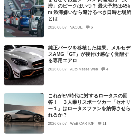
滞」のピークはいつ？ 最大予想は45k
m 渋滞嫌いなら避けるべき日時と場所
とは
2026.08.07
VAGUE
6
純正パーツを移植した結果。メルセデ
スAMG「GT」が後付け感なく覚醒す
る専用エアロ
2026.08.07
Auto Messe Web
4
これがEV時代に対するロータスの回
答！ ３人乗りスポーツカー「セオリ
ー１」はロータスファンを納得させら
れるか？
2026.08.07
WEB CARTOP
11