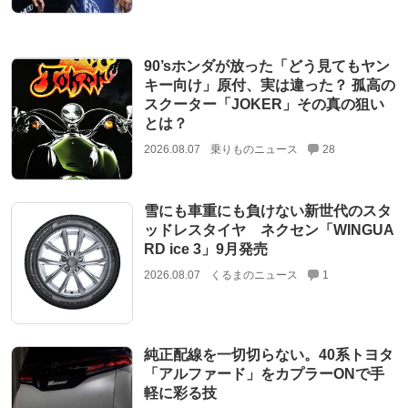
90’sホンダが放った「どう見てもヤン
キー向け」原付、実は違った？ 孤高の
スクーター「JOKER」その真の狙い
とは？
2026.08.07
乗りものニュース
28
雪にも車重にも負けない新世代のスタ
ッドレスタイヤ ネクセン「WINGUA
RD ice 3」9月発売
2026.08.07
くるまのニュース
1
純正配線を一切切らない。40系トヨタ
「アルファード」をカプラーONで手
軽に彩る技