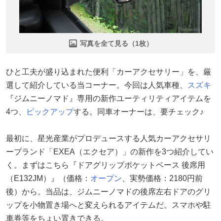
写真を全て見る（1枚）
ひと工夫が盛り込まれた便利「カーアクセサリー」を、厳
選して紹介している当コーナー。今回は人気車種、
スズキ
『ジムニーノマド』専用の新作ユーティリティアイテムを
4つ、
ピックアップ
する。同車オーナーは、要チェック♪
最初に、星光産業がプロデュースする人気カーアクセサリ
ーブランド「EXEA（エクセア）」の新作を3つ紹介してい
く。まずはこちら『ドアグリップポケットベース 後席用
（E132JM）』（価格：
オープン
、実勢価格：2180円前
後）から。当品は、ジムニーノマドの後席左右ドアのグリ
ップを小物置き場へと変えられるアイテムだ。スマホや駐
車券等をちょい置きできる。