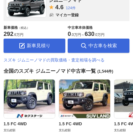
ジムニーノマド
4.
6
124件
マイカー登録
新車価格
中古車本体価格
（税込）
292
0
630
.
6万円
.
0万円
～
.
0万円
新車見積り
中古車を検索
スズキ ジムニーノマドの買取価格・査定相場を調べる
全国のスズキ ジムニーノマド中古車一覧
(1,544件)
1.5 FC 4WD
1.5 FC 4WD
1.5 FC 4
支払総額
支払総額
支払総額