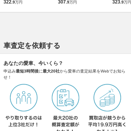
322
307
323
.
9
.
9
.
9
万円
万円
万
車査定を依頼する
あなたの愛車、今いくら？
申込み
最短3時間後
に
最大20社
から愛車の査定結果をWebでお知ら
せ！