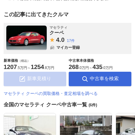
この記事に出てきたクルマ
マセラティ
クーペ
4.
0
17件
マイカー登録
新車価格
中古車本体価格
（税込）
1207
1254
268
435
.
5万円
～
.
8万円
.
0万円
～
.
0万円
新車見積り
中古車を検索
マセラティ クーペの買取価格・査定相場を調べる
全国のマセラティ クーペ中古車一覧
(6件)