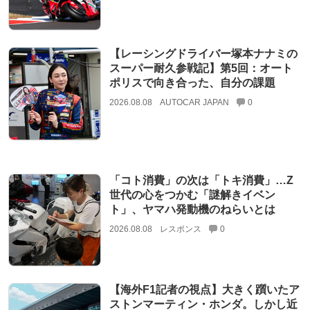
【レーシングドライバー塚本ナナミの
スーパー耐久参戦記】第5回：オート
ポリスで向き合った、自分の課題
2026.08.08
AUTOCAR JAPAN
0
「コト消費」の次は「トキ消費」…Z
世代の心をつかむ「謎解きイベン
ト」、ヤマハ発動機のねらいとは
2026.08.08
レスポンス
0
【海外F1記者の視点】大きく躓いたア
ストンマーティン・ホンダ。しかし近