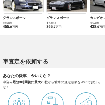
グランスポーツ
グランスポーツ
カンビオ
支払総額
支払総額
支払総額
455
365
438
.
0
.
7
.
0
万円
万円
万
車査定を依頼する
あなたの愛車、今いくら？
申込み
最短3時間後
に
最大20社
から愛車の査定結果をWebでお知ら
せ！