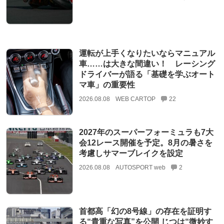
運転が上手くなりたいならマニュアル
車……は大きな間違い！ レーシング
ドライバーが語る「基礎を学ぶオート
マ車」の重要性
2026.08.08
WEB CARTOP
22
2027年のスーパーフォーミュラも7大
会12レース開催を予定。8月の暑さを
考慮しサマーブレイクを設定
2026.08.08
AUTOSPORT web
2
首都高「幻の8号線」の存在を証明す
る“貴重な写真”を公開 じつは“微妙す