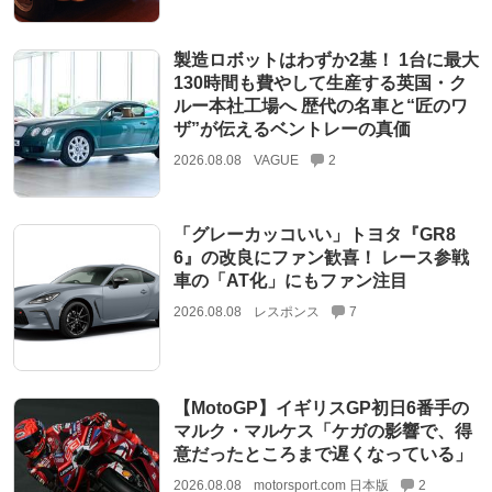
製造ロボットはわずか2基！ 1台に最大
130時間も費やして生産する英国・ク
ルー本社工場へ 歴代の名車と“匠のワ
ザ”が伝えるベントレーの真価
2026.08.08
VAGUE
2
「グレーカッコいい」トヨタ『GR8
6』の改良にファン歓喜！ レース参戦
車の「AT化」にもファン注目
2026.08.08
レスポンス
7
【MotoGP】イギリスGP初日6番手の
マルク・マルケス「ケガの影響で、得
意だったところまで遅くなっている」
2026.08.08
motorsport.com 日本版
2