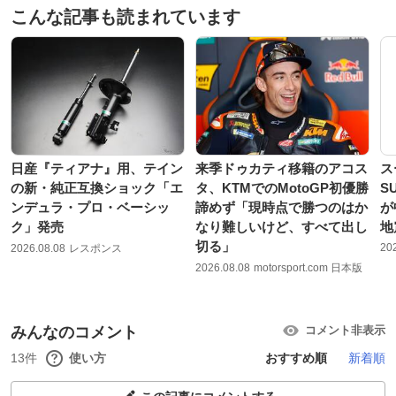
こんな記事も読まれています
日産『ティアナ』用、テイン
来季ドゥカティ移籍のアコス
ス
の新・純正互換ショック「エ
タ、KTMでのMotoGP初優勝
S
ンデュラ・プロ・ベーシッ
諦めず「現時点で勝つのはか
が
ク」発売
なり難しいけど、すべて出し
地
切る」
20
2026.08.08
レスポンス
2026.08.08
motorsport.com 日本版
みんなのコメント
コメント非表示
13件
使い方
おすすめ順
新着順