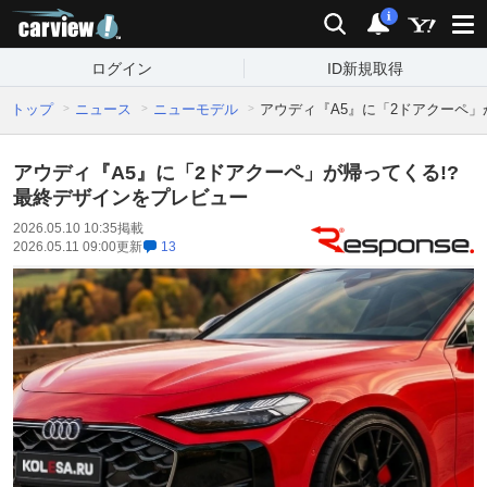
carview!
検索
通知
i
ログイン
ID新規取得
トップ
ニュース
ニューモデル
アウディ『A5』に「2ドアクーペ」
アウディ『A5』に「2ドアクーペ」が帰ってくる!?
最終デザインをプレビュー
2026.05.10 10:35
掲載
2026.05.11 09:00
更新
13