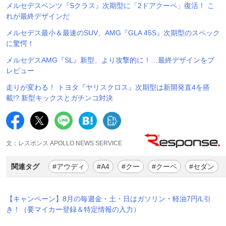
メルセデスベンツ『Sクラス』次期型に「2ドアクーペ」復活！ こ
れが最終デザインだ
メルセデス最小＆最速のSUV、AMG『GLA 45S』次期型のスペック
に驚愕！
メルセデスAMG『SL』新型、より攻撃的に！…最終デザインをプ
レビュー
走りが変わる！ トヨタ『ヤリスクロス』次期型は新開発直4を搭
載!? 新型キックスとガチンコ対決
文：レスポンス APOLLO NEWS SERVICE
関連タグ
#アウディ
#A4
#クー
#クーペ
#セダン
【キャンペーン】8月の毎週金・土・日はガソリン・軽油7円/L引
き！（要マイカー登録＆特定情報の入力）