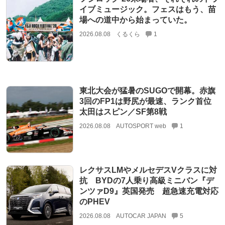
イブミュージック。フェスはもう、苗
場への道中から始まっていた。
2026.08.08
くるくら
1
東北大会が猛暑のSUGOで開幕。赤旗
3回のFP1は野尻が最速、ランク首位
太田はスピン／SF第8戦
2026.08.08
AUTOSPORT web
1
レクサスLMやメルセデスVクラスに対
抗 BYDの7人乗り高級ミニバン『デ
ンツァD9』英国発売 超急速充電対応
のPHEV
2026.08.08
AUTOCAR JAPAN
5