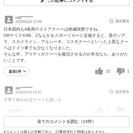
この記事にコメントする
rab********
違反報告
2026/5/10 12:06
日本国内も4座席の２ドアクーペは絶滅状態ですね。
GRヤリスや86、Zなんかをスポーツカーと定義すると、昔のソア
ラ、スカイライン、アルシーネ、コスモクーペといった上質なクー
ペはドイツ車でも少なくなりました。
そんな中、アウディがクーペを復活させるのが本当なら、ありがた
いことです。
33
1
返信1件
zer********
違反報告
2026/5/10 15:41
子育て終わればクーペも良いよ
17
1
返信0件
全てのコメントを読む（13件）
※コメントは個人の見解であり、記事提供社と関係はありません。