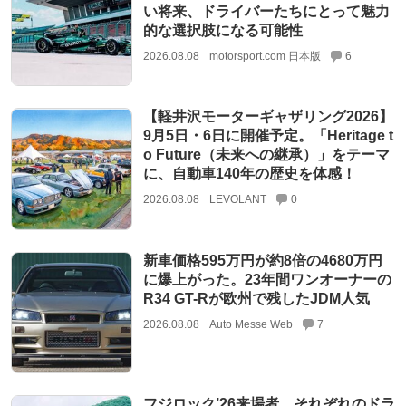
い将来、ドライバーたちにとって魅力
的な選択肢になる可能性
2026.08.08
motorsport.com 日本版
6
【軽井沢モーターギャザリング2026】
9月5日・6日に開催予定。「Heritage t
o Future（未来への継承）」をテーマ
に、自動車140年の歴史を体感！
2026.08.08
LEVOLANT
0
新車価格595万円が約8倍の4680万円
に爆上がった。23年間ワンオーナーの
R34 GT-Rが欧州で残したJDM人気
2026.08.08
Auto Messe Web
7
フジロック’26来場者、それぞれのドラ