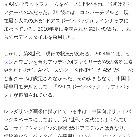
ィA4のプラットフォームをベースに開発され、当初は2ド
アクーペのみだった。2年後には、コンバーチブルと、現
在最も人気のある5ドアスポーツバックがラインナップに
加わっている。2016年夏に発表された第2世代A5も、これ
らのボディスタイルを採用した。
しかし、第3世代・現行で状況が変わる。2024年半ば、
セ
ダン
とワゴンを含むアウディA4ファミリーがA5の名称に変
更されたのだ。A4ベースのクーペ仕様だったA5だが、この
ときクーペは設定されなかった。その後まもなく、中国市
場専用モデルとして、「A5Lスポーツバック・リフトバッ
ク」が追加されている。
レンダリング画像に描かれている車は、中国向けリフトバ
ックをベースにしており、第2世代・先代にもよく似てい
る。サイドウィンドウの形状は5ドアモデルとは異なり、
伝統的なクーペスタイルを採用している。リアウィンドウ