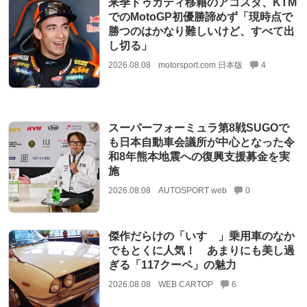
来季ドゥカティ移籍のアコスタ、KTM
でのMotoGP初優勝諦めず「現時点で
勝つのはかなり難しいけど、すべて出
し切る」
2026.08.08
motorsport.com 日本版
4
スーパーフォーミュラ第8戦SUGOで
も日本自動車会議所が中心となった令
和8年熊本地震への復興支援募金を実
施
2026.08.08
AUTOSPORT web
0
傑作だらけの「いすゞ」乗用車のなか
でもとくに人気！ あまりにも美し過
ぎる「117クーペ」の魅力
2026.08.08
WEB CARTOP
6