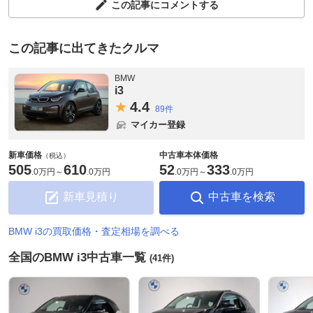
この記事にコメントする
この記事に出てきたクルマ
BMW
i3
4.
4
89件
マイカー登録
新車価格
中古車本体価格
（税込）
505
610
52
333
.
0万円
～
.
0万円
.
0万円
～
.
0万円
新車見積り
中古車を検索
BMW i3の買取価格・査定相場を調べる
全国のBMW i3中古車一覧
(41件)