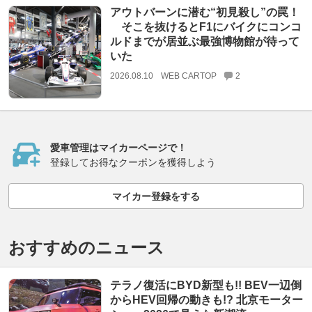
アウトバーンに潜む“初見殺し”の罠！
そこを抜けるとF1にバイクにコンコ
ルドまでが居並ぶ最強博物館が待って
いた
2026.08.10
WEB CARTOP
2
愛車管理はマイカーページで！
登録してお得なクーポンを獲得しよう
マイカー登録をする
おすすめのニュース
テラノ復活にBYD新型も!! BEV一辺倒
からHEV回帰の動きも!? 北京モーター