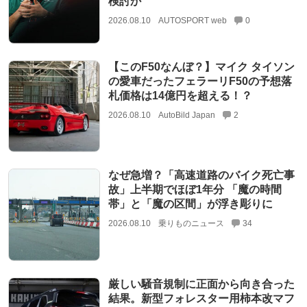
検討か
2026.08.10
AUTOSPORT web
0
【このF50なんぼ？】マイク タイソン
の愛車だったフェラーリF50の予想落
札価格は14億円を超える！？
2026.08.10
AutoBild Japan
2
なぜ急増？「高速道路のバイク死亡事
故」上半期でほぼ1年分 「魔の時間
帯」と「魔の区間」が浮き彫りに
2026.08.10
乗りものニュース
34
厳しい騒音規制に正面から向き合った
結果。新型フォレスター用柿本改マフ