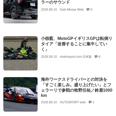
ラーのサウンド
2026.08.10
Auto Messe Web
0
小椋藍、MotoGPイギリスGPは転倒リ
タイア「改善することに集中してい
く」
2026.08.10
motorsport.com 日本版
6
海外ワークスドライバーとの対決を
「すごく楽しみ。盛り上げたい」とフ
ェラーリで参戦の牧野任祐／鈴鹿1000
km
2026.08.10
AUTOSPORT web
1