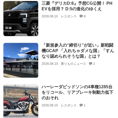
三菱『デリカD:6』予想CG公開！ PH
EVを採用？ D:5の進化のゆくえ
2026.08.10
レスポンス
8
「新規参入の“締切り”が近い」新戦闘
機GCAP 「入れちゃダメな国」「すん
なり認められそうな国」とは？
2026.08.10
乗りものニュース
2
ハーレーダビッドソンの4車種1285台
をリコール、リアブレーキ制動力低下
のおそれ
2026.08.10
レスポンス
1